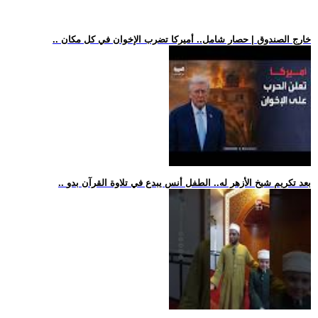
.. خارج الصندوق | حصار شامل.. أميركا تضرب الإخوان في كل مكان
.. بعد تكريم شيخ الأزهر له.. الطفل أنس يبدع في تلاوة القرآن بدو