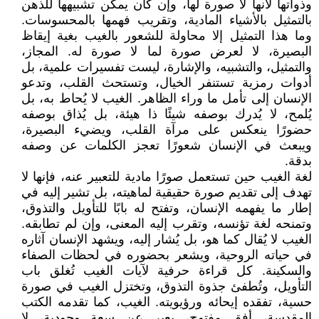
وذواتها لأنها لا صورة لها، وإن كان يمكن تشبيهها للذهن
بالتمثيل بالأشياء المادية، وتقريب فهمها بالمحسوسات.
وما هذا التمثيل إلا محاولة للشعور بالغيب بغية إيقاظ
البصيرة، لا لعرض صورة لما لا صورة له. المجاز،
والتمثيل، والتشبيه، والإشارة، ليست تفسيرات علمية، بل
أدوات رمزية تستنفر الخيال، وتستحث القلب، وتدعو
الإنسان إلى تأمل ما وراء الظاهر. الغيب لا يُحاط به، بل
يُلمح، لا يُدرك بوصفه شيئًا ذا هيئة، بل يُذاق بوصفه
حضورًا ينعكس على مرآة القلب، ويضيء البصيرة،
ويبعث في الإنسان شعورًا تعجز الكلمات عن وصفه
بدقة.
لغة الغيب حين تستعمل صورًا مادية للتعبير عنه، فإنها لا
تهدف إلى تقديم صورة حقيقية لماهيته، بل تشير إليه في
إطار ما يفهمه الإنسان، وتفتح له بابًا للتأويل والتذوق،
وتمنحه لغة تؤنسه، وتقرب إليه المعنى، وإن لم تطابقه.
الغيب لا يُقال كما هو، بل يُشار إليه، ويشهد الإنسان آثاره
في حياته الروحية، ويشعر بحضوره في لحظات الصفاء
والسكينة. كل قراءة حرفية لآيات الغيب تُغلق باب
التأويل، وتُطفئ جذوة التذوق، وتختزل الغيب في صورة
حسية، تفقده إيحائه ورؤيويته. الغيب، كما تقدمه الكتب
المقدسة، أفق مفتوح، يعبر عن سعة وجودية، لا