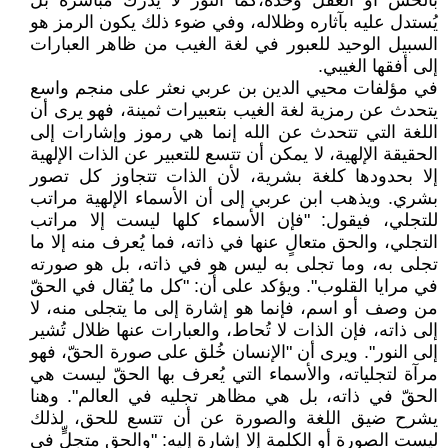
بالحس أو العقل وحده،كما النور لا يُدرك مباشرة بل
يُستدل عليه بآثاره وظلاله، وفي ضوء ذلك يكون الرمز هو
السبيل الوحيد للعبور في لغة الغيب من ظاهر العبارات
إلى أفقها الغيبي.
في مؤلفات محيي الدين بن عربي نعثر على منجم واسع
يتحدث عن رمزية لغة الغيب بتعبيرات ثمينة، فهو يرى أن
اللغة التي تتحدث عن الله إنما هي رموز وإشارات إلى
الحقيقة الإلهية، لا يمكن أن تتسع للتعبير عن الذات الإلهية
إلا بحدودها كلغة بشرية، لأن الذات تتجاوز كل تصور
بشري. ويذهب ابن عربي إلى أن الأسماء الإلهية مراتب
للتجلي، فيقول: "فإن الأسماء كلها ليست إلا مراتب
التجلي، والحق متعالٍ عنها في ذاته، فما يُعرف منه إلا ما
تجلى به، وما تجلى به ليس هو في ذاته، بل هو صورته
في مرايا القلوب". ويؤكد على أن: "كل ما يُقال في الحقّ
من وصف أو اسم، فإنما هو إشارة إلى ما يتجلى منه، لا
إلى ذاته، فإن الذات لا تُحاط، والعبارات عنها ظلال تُشير
إلى النور". ويرى أن "الإنسان خُلق على صورة الحقّ، فهو
مرآة لتجلياته، والأسماء التي يُعرف بها الحقّ ليست هي
الحقّ في ذاته، بل هي مظاهر تجليه في العالم". وهنا
يشرح ضيق اللغة والصورة عن أن تتسع للحق، لذلك
ليست الصورة أو الكلمة إلا إشارة إليه: "والحق متجلٍّ في