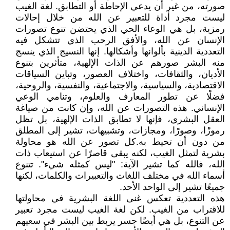
صورته، من غير أن يدعي الإحاطة أو التطابق. لغة الغيب
ليست مجرد أداة للتعبير عن الله من خلال إحالات
رمزية، بل هي الوعاء الحي الذي يحتضن تنوع تصورات
الإنسان عن الله، والأفق الرحب الذي تتشكل فيه
التعددية الدينية بألوانها وأشكالها. إنها النسيج الذي ينسج
منه البشر صورهم عن الذات الإلهية، متأثرين بتنوع
الأديان، والثقافات، واختلاف العصور، وتباين السياقات
الاقتصادية، والسياسية، والاجتماعية، والنفسية، والروحية،
فضلًا عن تطور المعارف والعلوم، وتنامي الوعي
الإنساني. هذه التصورات عن الله، وإن كانت من صياغة
العقل البشري، فإنها لا تطابق الذات الإلهية، بل تظل
رموزًا، وصورًا، ومجازات، وتشبيهات، تشير إلى المطلق
من دون أن تحيط به.كل تصور عن الله هو محاولة
بشرية لتمثل الغيب، لكنه يبقى قاصرًا عن استيعاب ذات
الله، فالله كما تشير الآية: "ليس كمثله شيء". تتنوع
أسماء الله في مختلف اللغات والتعبيرات والكلمات، لكنها
جميعًا تشير إلى الواحد الأحد.
هذه التعددية تعكس غنى اللغة البشرية في محاولتها
للاقتراب من الغيب. لكن لغة الغيب ليست مجرد تعبير
عن التنوع، بل هي أيضًا جسر يربط بين البشر في سعيهم