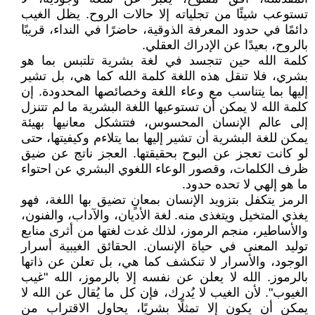
تستوعب شيئًا من تجلياته إلا حالات الروح. يظل الغيب
دائمًا في حدود المعرفة الذوقية، حاضرًا في النداء، قريبًا
بالروح، بعيدًا عن الإدراك العقلي.
كلمة الله حين تتجسد في لغة بشرية تلتبس بما هو
بشري، فلا تنقل هذه اللغة كلمة الله كما هي، بل تشير
إليها بما يتناسب مع وعاء اللغة وخصائصها المحدودة. إن
كلمة الله لا يمكن أن تستوعبها اللغة البشرية ما لم تتنزل
إلى عالم الإنسان المحسوس، فتتشكل معانيها بهيئة
يمكن للغة البشرية أن تشير إليها بما يتلاءم وكيفيتها، حتى
لو كانت تعجز عن البوح بحقيقتها. العجز ناتج عن ضيق
ظرف الكلمات، وقصور الوعاء اللغوي البشري عن احتواء
ما هو إلهي لا تحده حدود.
الرمز يتكفل بتزويد الإنسان بمعانٍ تضيق بها اللغة، فهو
يغذي المتخيل ويتغذى منه. لغة الأديان، والآداب، والفنون،
والأساطير، منجم الرموز، لذلك غدت لغتها من أثرى منابع
توليد المعنى في حياة الإنسان. الحقائق الغيبية أسرار
الوجود، والأسرار لا تنكشف كما هي، بل تعلن عن ذاتها
بالرموز. الله لا يعلن عن نفسه إلا بالرموز، الله "غيب
الغيوب". لأن الغيب لا يُدرك، فإن كل ما يُقال عن الله لا
يمكن أن يكون إلا تمثلًا بشريًا، يحاول الاقتراب من