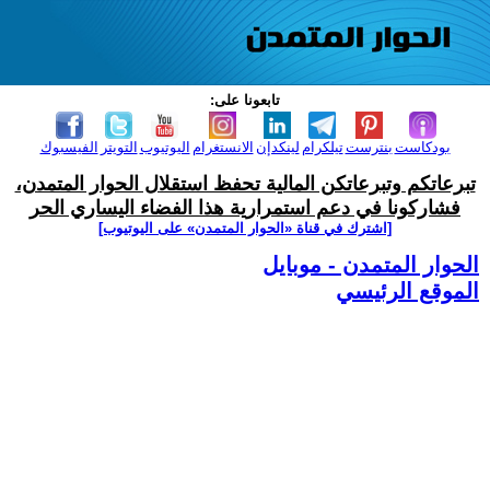
تابعونا على:
بودكاست
بنترست
تيلكرام
لينكدإن
الانستغرام
اليوتيوب
التويتر
الفيسبوك
تبرعاتكم وتبرعاتكن المالية تحفظ استقلال الحوار المتمدن،
فشاركونا في دعم استمرارية هذا الفضاء اليساري الحر
[اشترك في قناة ‫«الحوار المتمدن» على اليوتيوب]
الحوار المتمدن - موبايل
الموقع الرئيسي