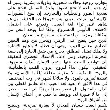
لتجارب روحية وحالات شعورية وتأويلات بشرية، يتبين له
أن هذه اللغة لا تنتج تصورًا واحدًا لله، بل تنفتح على
تعددية الصور والتجليات والتجارب. إن تنوع التصورات
الإلهية في التراث الديني ليس خروجًا عن الحقيقة، بل هو
شاهد على ثراء لغة الغيب، وقدرتها على احتضان
الاختلاف التأويلي المشروع، وفقًا لما يتيحه النص من
إمكانات رمزية، وما تستجيب له الروح من معانٍ.
الدين حين ينفتح على الرمز، ويتحرر من وهم التعيين
الصارم لمعاني الغيب، ويعي أن خطابه لا يتجاوز الإشارة
ولا يملك تمثيل المطلق، يخرج من ضيق العبارة إلى سعة
التجربة الروحية، ومن ادعاء الامتلاك الحصري للحقيقة
إلى تواضع البحث عنها. يتخذ الإيمان آنذاك مضمونه
الحقيقي، ليكون نداءً للروح، يروي القلب بالطمأنينة،
والروح بالسكينة، لا مقولة مغلقة يُلقَّنها الإنسان، ولا
عقيدة تُفرض بالقوة، ولا سلاحًا يُشهر في وجه المختلف.
في هذا الأفق، لا تعود لغة الغيب أداة تطابق لفظي بين
الدال والمدلول، بل تصير جسرًا رمزيًا إلى الغيب، يحيل
إلى ما لا صورة له، ويوقظ ما خفي في أعماق الإنسان
من أشواق الروح.
يتكلم الغيب بلسان المجاز، لا بعبارة صريحة، ويفصح