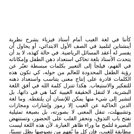
كأننا في لغة الغيب أمام أستاذ فيزياء يشرح نظرية
أينشتاين لتلميذ في الصف الأول الابتدائي، أو يحاول أن
يفسر له أعقد المسائل الرياضية. في حالة كهذه، لا بد أن
يتحدث الأستاذ بلغة تحاكي استعداد ذهن الطفل وإمكاناته
في الفهم، فيلجأ إلى التعبير بكلمات مبسطة تعبّر عن
رؤية الطفل المحدودة للعالم من حوله، كي تكون هذه
الكلمات قادرة على إنتاج معنى يتناسب واستعداد ذهنه
للتفكير والاستيعاب. هكذا تتنزل كلمة الله في أفق اللغة
البشرية، لا لتنقل الحقيقة الغيبية كما هي في ذاتها، بل
لتشير إلى شيء منها يمكن للإنسان أن يلتقطه. وما لغة
الدين الحاكية عن الغيب إلا رموز وإشارات ومجازات
وتشبيهلت، تنقل المعنى لا بصورته، بل بصيغة تمثيلية
تفتح باب التذوق، وتحفز القلب على الحضور، وتستنهض
البصيرة لتلمح ما وراء ظاهر العبارة. لأن هذه اللغة ليست
مطابقة للغيب، فإن كل ما يُفهم من نصوصها يظل نسبيًا،