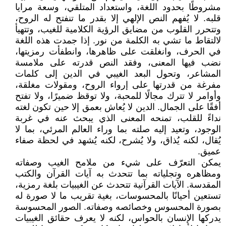
مشروطًا بحدود اللغة، واستعداد المتلقي، وسعة مرايا
قلبه. لا يُفهم النص الإلهي إلا بقدر ما تنفتح له الروح،
وتتحرر القلوب من مضايق الرؤية الكلامية للغيب، وتتهيأ
لالتقاط ما تشي به الكلمة من نور. إذا جمدت هذه اللغة
في الحرف، وانغلقت على ظاهرها، وانطفأت رمزيتها،
نضب فيها المعنى، وفقد النص قدرته على ملامسة
المشاعر، وتحول البعد الغيبي في الدين إلى كلمات
مفرغة من قدرتها على إرواء الروح، ومقولات مغلقة،
وأوامر لا تترك مجالًا للمحبة، ولا توقظ ضميرًا، ولا تفتح
أفقًا على الجمال. الدين لا يُعاش بعمق إلا حين تكون لغته
نداءً للقلب، تمنحه المعنى الذي يبحث عنه في غربة
الوجود، وتعيد إليه صلته بما وراء العالم المرئي، بما لا
يُقال، لكنه يُذاق، ولا يُشرح، لكنه يُشهد في لحظة صفاء
عميق.
يمكن التعرّف على شيء من ملامح الغيب وصفاته
ومظاهره وتجلياته بما تتحدث به آيات القرآن والكتب
المقدسة. الآيات القرآنية تتحدث عن الغيبيات بلغة رمزية،
تستعين أحيانًا بالمحسوسات، بغية تقريب ما لا صورة له
بصورة المحسوس وخصائصه وصفاته. الصور المحسوسة
يدركها الإنسان بالحواس، لكنه لا يعرف حقائق الغيبيات