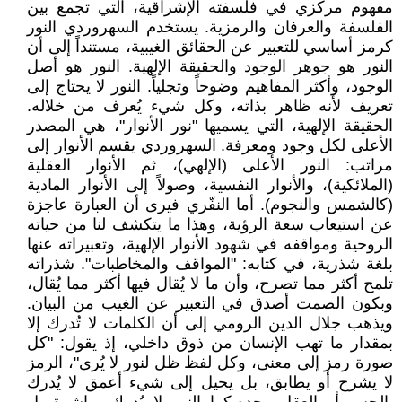
مفهوم مركزي في فلسفته الإشراقية، التي تجمع بين
الفلسفة والعرفان والرمزية. يستخدم السهروردي النور
كرمز أساسي للتعبير عن الحقائق الغيبية، مستنداً إلى أن
النور هو جوهر الوجود والحقيقة الإلهية. النور هو أصل
الوجود، وأكثر المفاهيم وضوحاً وتجلياً. النور لا يحتاج إلى
تعريف لأنه ظاهر بذاته، وكل شيء يُعرف من خلاله.
الحقيقة الإلهية، التي يسميها "نور الأنوار"، هي المصدر
الأعلى لكل وجود ومعرفة. السهروردي يقسم الأنوار إلى
مراتب: النور الأعلى (الإلهي)، ثم الأنوار العقلية
(الملائكية)، والأنوار النفسية، وصولاً إلى الأنوار المادية
(كالشمس والنجوم). أما النفّري فيرى أن العبارة عاجزة
عن استيعاب سعة الرؤية، وهذا ما يتكشف لنا من حياته
الروحية ومواقفه في شهود الأنوار الإلهية، وتعبيراته عنها
بلغة شذرية، في كتابه: "المواقف والمخاطبات". شذراته
تلمح أكثر مما تصرح، وأن ما لا يُقال فيها أكثر مما يُقال،
وبكون الصمت أصدق في التعبير عن الغيب من البيان.
ويذهب جلال الدين الرومي إلى أن الكلمات لا تُدرك إلا
بمقدار ما تهب الإنسان من ذوق داخلي، إذ يقول: "كل
صورة رمز إلى معنى، وكل لفظ ظل لنور لا يُرى"، الرمز
لا يشرح أو يطابق، بل يحيل إلى شيء أعمق لا يُدرك