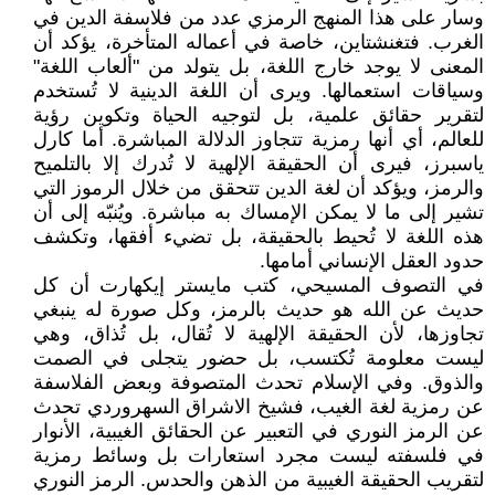
وسار على هذا المنهج الرمزي عدد من فلاسفة الدين في
الغرب. فتغنشتاين، خاصة في أعماله المتأخرة، يؤكد أن
المعنى لا يوجد خارج اللغة، بل يتولد من "ألعاب اللغة"
وسياقات استعمالها. ويرى أن اللغة الدينية لا تُستخدم
لتقرير حقائق علمية، بل لتوجيه الحياة وتكوين رؤية
للعالم، أي أنها رمزية تتجاوز الدلالة المباشرة. أما كارل
ياسبرز، فيرى أن الحقيقة الإلهية لا تُدرك إلا بالتلميح
والرمز، ويؤكد أن لغة الدين تتحقق من خلال الرموز التي
تشير إلى ما لا يمكن الإمساك به مباشرة. ويُنبّه إلى أن
هذه اللغة لا تُحيط بالحقيقة، بل تضيء أفقها، وتكشف
حدود العقل الإنساني أمامها.
في التصوف المسيحي، كتب مايستر إيكهارت أن كل
حديث عن الله هو حديث بالرمز، وكل صورة له ينبغي
تجاوزها، لأن الحقيقة الإلهية لا تُقال، بل تُذاق، وهي
ليست معلومة تُكتسب، بل حضور يتجلى في الصمت
والذوق. وفي الإسلام تحدث المتصوفة وبعض الفلاسفة
عن رمزية لغة الغيب، فشيخ الاشراق السهروردي تحدث
عن الرمز النوري في التعبير عن الحقائق الغيبية، الأنوار
في فلسفته ليست مجرد استعارات بل وسائط رمزية
لتقريب الحقيقة الغيبية من الذهن والحدس. الرمز النوري