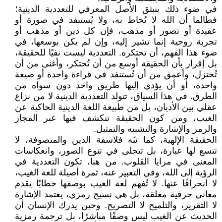
في ضوء ذلك ينبثق الأصل المعرفي للتعددية الدينية؛
فطالما أن الله لا يُحاط به، ولا يُستنفد في صورة أو
عقيدة أو تصور أو مذهب، فإن كل دين أو مذهب أو
تجربة روحية إنما تشير إليه، وإن لم يكن بوسعها، في
ضوء هذا الفهم، أن تحتكره. التعددية ليست نفيًا للحقيقة،
بل إقرار بأن الحقيقة أوسع من أن تُحتكر، وأغنى من أن
تُختزل، وأعمق من أن تُستنفد في قراءة واحدة أو صيغة
واحدة، أو أن يؤدي إليها طريق واحد دون سواه من
الطرق. في هذا السياق، تتولد التعددية الدينية لا من نزاع
عقلي بين الأديان، بل من طبيعة اللغة الدينية الحاكية عن
الغيب، ومن كون الحقيقة تنكشف فيها عبر المجاز
والرمز والإشارة والتشبيه والتمثيل.
الحقيقة الإلهية، كما نبّه فلاسفة الدين والمتصوفة، لا
تتسع لها عبارة، بل تتجلى في تنوع الصور، وانعكاسات
المعنى في مرايا القلوب. من هنا، تكون التعددية في
الرؤية إلى الله، وفي التعبير عنه، ثمرة أصيلة للغة الغيب،
لا انحرافًا عنها. لا تُفهم لغة الغيب بوصفها خطابًا يقدم
معاني حرفية مغلقة، بل هي نسيج رمزي، يعتمد الإشارة
لا التقرير، والتلميح لا التصريح. وحين يدرك الإنسان أن
الحديث عن الغيب ليس وصفًا مباشرًا، بل ترجمة رمزية