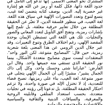
المشترك نحو المعنى الأسمى. إنها تدعو إلى التأمل في
حدود اللغة ذاتها، فكل كلمة أو رمز عن الله هو إشارة
غير حصرية إليه. الدين، بوصف كتابه يتضمن لغة غيب،
يتسع لتنوع وتعدد التصورات الإلهية في سياق هذه اللغة.
لغة الغيب، في منظور فلسفة الدين، لا تعبّر عن الحقيقة
المطلقة من خلال تعابير حرفية مغلقة، بل تلمح إليها
بإشارات رمزية، وتفتح أفق التأويل لتعدد المعاني والصور
والتجليات. تلك هي اللغة التي تستبطن الإيمان بوحدة
المقصد الإلهي، رغم اختلاف الطرق وتنوع التعبيرات. وقد
عبر جلال الدين الرومي عن هذا المعنى بلغة شعرية
رمزية، حين قال: "المصابيح متنوعة، لكن النور واحد".
المعتقدات ليست سوى مصابيح متعددة الأشكال، بينما
نور الحقيقة الذي تستقي منه جميعها واحد. وقال ابن
الفارض: "عباراتنا شتى وحسنك واحد، وكل إلى ذاك
الجمال يشير"، مشيرًا إلى أن الجمال الإلهي يتجلى في
صور متنوعة. لغة الغيب، بناء على رمزيتها، تصبح فضاء
للتعددية، إذ لا تختزل الإله في صورة واحدة، ولا تزعم
احتكار الحقيقة المطلقة، بل تدعونا إلى رؤيته في تجليات
متعددة، بحسب استعداد المتلقي وقابليته الروحية
والمعرفية، والسياقات الدينية والثقافية والسياسية
والاقتصادية والمجتمعية والزمانية.