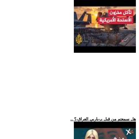
.. هل سمعتم من قبل بـ-باربي العراق-؟