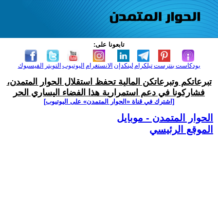
تابعونا على:
بودكاست
بنترست
تيلكرام
لينكدإن
الانستغرام
اليوتيوب
التويتر
الفيسبوك
تبرعاتكم وتبرعاتكن المالية تحفظ استقلال الحوار المتمدن،
فشاركونا في دعم استمرارية هذا الفضاء اليساري الحر
[اشترك في قناة ‫«الحوار المتمدن» على اليوتيوب]
الحوار المتمدن - موبايل
الموقع الرئيسي