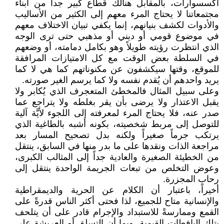
اكسسوارات، بالمقابل هنالك قطاع كبير جداً من أبناء
مجتمعاتنا لا يحتاج المرء معهم إلى الكثير من الأساليب
والأدوات لكشف بنيانهم، إنما يكفي تبيان الاختلاف معهم
في موضوع قومي أو ديني أو مذهبي حتى ترى الوجه
الذي انتظرت رؤيته طويلاً وهو بكامل دمامته، أو وضعهم
في السلطة بعض الوقت مع كل الامتيازات المرافقة
للموقع، وقتها سيكشفون عن مكنوناتهم كما هي لا كما
يريد واحدهم أن يُقدم نفسه ولا كما يرسم الغير صورته.
وعلى سبيل المثال فالمخطئ المتعجرف الذي يُكابر ولا
يقبل الاعتذار ولا يرضى بأن يقر بغلطه ولا يتراجع عما
صدر عنه، فلا يحتاج المرء لمعرفته إلى اللجوء لأيَّة آلية
للتوصل إلى مربط شخصيته، بكونه أشبه بالطاغية الذي
يرتكب جرماً صغيراً ولكنه بدل تصحيح المسار بعد
مراجعة الذات ونقدها على ما بدر منها في السابق، ينتقل
من الخطيئة الصغيرة والعادية جداً إلى المثالب الكبرى،
وعوض التخلص من تبعات الجريمة الواحدة ينتقل إلى
رحاب المجزرة.
أخيراً، باعتبار أن الكلام عن الحرية والديمقراطية
والإنسانية متاح للجميع، لذا فحتى أكثر الناس قدرةً على
القمع وممارسةً للاستبداد والإجرام قادر على أن يتلحف
بتلك اليافطات القيمية، وبما أن التسلق أو العربشة على