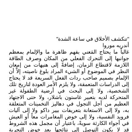
"تنكشف الأخلاق في ساعة الشدة"
أندريه موروا
غالباً ما يحتاج المَعني بفهم ظاهرة ما والإلمام بمعظم
جوانبها إلى التحرك الفعلي من المكان وصرف الطاقة
اللازمة لاقتطاع الزمان، إضافةً إلى هنيهات من إمعان
النظر في الموضوع أو الشيء المراد بلوغ ناصيته، إلاَّ أن
الإلمام بصميم صاحب ردات الفعل السريعة قد لا يحتاج
إلى الدراسات المتعمقة، ولا يلزم الأمر العودة لتاريخ تلك
الشخصية، ولا إلى البحث في أرضية الطفولة غير
المتحركة لديه بتعبير غاستون باشلار، ولا حتى الاجتهاد
العظيم من أجل التجول في دهاليز التخمينات المتعلقة
به، ولا إلى الاستعانة بتعريفات بيير داكو ولا إلى آليات
فرويد النفسية، ولا إلى خوض المغامرات معاً أو العيش
في أجواء الكارثة سويةً، باعتبار أن مجمل هذه الشروط
قد لا يكون التوصل إلى نتائجها بعد خوض التجربة