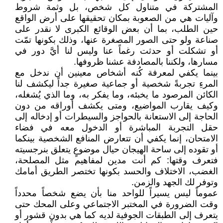
المشتركة في متناول كل شخص، بل وثمة شروط
وآليات هي من الصعوبة بمكان تحقيقها على أرض الواقع
حين الطلب، بما أن بعض الوقائع الكبرى لا نقدر على
صناعة ولو حتى الصور المصغرة عنها، وذلك بكونها تمّت
أو تشكلت أو حدثت رغماً عنا وليس لنا أيَّ دور في
مسارها، ولكننا بالمصادفة عشنا ظروفها.
بينما يكفي لمعرفة كُنه أشخاص معينين أن ندخل مع
المرءِ تجربةً شخصية أو جماعية صغيرة جداً ليكشف لنا
الكائن المرصود ما يخبئه، وما يفكر به، وما الذي يُشغله،
وكيف يقارب المواضيع، ومتى يكشف أوراقه من دون
الحاجة إلى الاستعانة بالحواجز والسيطرات أو إدخاله إلى
حقل التجربة المباشرة أو الدخول معه في فضاء
الامتحان، إنما يكفي أن تتعارض المنافع الشخصية بينكما
أو تقوده إلى ساحة الهيجان حيال موضوعٍ يتعلق بنرجسيته
فتعرف وقتها: كم أنت مدين لمفاهيم مثل المصلحة،
الغضب، الاختلاف والحسد بكونها تختصر الطريق أمامك
وتوفر لك الجهد والزمن.
عموماً ليس يسيراً للواحد منا بأن يضع شخصاً محدداً
وقت الضرورة في المختبر الاجتماعي وعلى المحك حتى
يتعرف إلى الطبقات الجوفية لديه كما هي بدون قشور أو