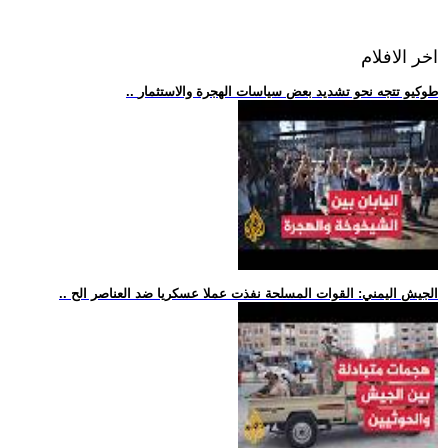
اخر الافلام
.. طوكيو تتجه نحو تشديد بعض سياسات الهجرة والاستثمار
.. الجيش اليمني: القوات المسلحة نفذت عملا عسكريا ضد العناصر الح