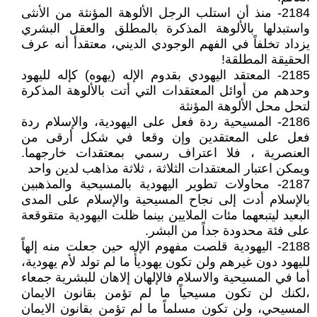
2184- منذ أن استلب الرجل الألوهة المؤنثة من الأنثى
واستبدلها بالألوهة المذكرة بالمطلق والعقل البشري
يزداد تخلفاً في الفهم الوجودي الديني، معتقدأ أنه عرف
الحقيقة المطلقة!
2185- المعتقد اليهودي بقدوم الإله (يهوه) كإله لليهود
وحدهم من أوائل المعتقدات التي أتت بالألوهة المذكرة
لتحل محل الألوهة المؤنثة
2186- المسيحية ردة فعل على اليهودية، والإسلام ردة
فعل على المعتقدين وإن وقعا في شكل أرقى من
العنصرية ، فلا اعتراف رسمي بمعتقدات خارجهما.
ويمكن اعتبار المعتقدات الثلاثة ، ثلاثة مذاهب لدين واحد
2187- محاولات تطوير اليهودية بالمسيحية والمذهبين
بالإسلام أدت إلى نجاح المسيحية والإسلام على المدى
البعيد ليتبعهما مئات الملايين بينما ظلت اليهودية متقوقعة
على فئة محدودة جداً من البشر.
2188- اليهودية قلصت مفهوم الإله حين جعلت منه إلهاً
لليهود دون غيرهم ولن تكون يهوديأً ما لم تولد لأم يهودية،
أما في المسيحية والاسلام فالإلهان إلاهان للبشرية جمعاء
،لكنك لن تكون مسيحياً ما لم تؤمن بقانون الايمان
المسيحي، ولن تكون مسلماً ما لم تؤمن بقانون الايمان