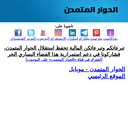
تابعونا على:
بودكاست
بنترست
تيلكرام
لينكدإن
الانستغرام
اليوتيوب
التويتر
الفيسبوك
تبرعاتكم وتبرعاتكن المالية تحفظ استقلال الحوار المتمدن،
فشاركونا في دعم استمرارية هذا الفضاء اليساري الحر
[اشترك في قناة ‫«الحوار المتمدن» على اليوتيوب]
الحوار المتمدن - موبايل
الموقع الرئيسي