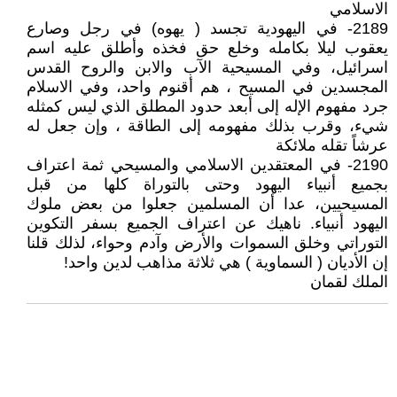
الاسلامي
2189- في اليهودية تجسد ( يهوه) في رجل وصارع
يعقوب ليلا بكامله وخلع حق فخذه وأطلق عليه اسم
اسرائيل، وفي المسيحية الآب والابن والروح القدس
المجسدين في المسيح ، هم أقنوم واحد، وفي الاسلام
جرد مفهوم الإله إلى أبعد حدود المطلق الذي ليس كمثله
شيء، وقرب بذلك مفهومه إلى الطاقة ، وإن جعل له
عرشاً تقله ملائكة
2190- في المعتقدين الاسلامي والمسيحي ثمة اعتراف
بجميع أنبياء اليهود وحتى بالتوراة كلها من قبل
المسيحيين، عدا أن المسلمين جعلوا من بعض ملوك
اليهود أنبياء. ناهيك عن اعتراف الجميع بسفر التكوين
التوراتي وخلق السموات والأرض وآدم وحواء، لذلك قلنا
إن الأديان ( السماوية ) هي ثلاثة مذاهب لدين واحد!
الملك لقمان