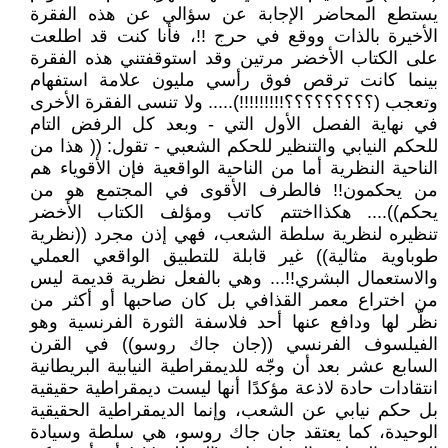
يستطع المحاضر الإجابة عن سؤالي عن هذه الفقرة
الأخيرة بالذات ووقع في حرج !!، فأنا كنت قد اطلعت
على الكتاب الأخضر مرتين وقد استوقفتني هذه الفقرة
بينما كانت ترقص فوق رأسي مليون علامة استفهام
وتعجب (؟؟؟؟؟؟؟؟؟!!!!!!!!!)..... ولا تنسى الفقرة الأخرى
في نهاية الفصل الأول التي - وبعد كل الرفض التام
للحكم النيابي والتنظير للحكم الشعبي - تقول: (( هذا من
الناحية النظرية أما من الناحية الواقعية فإن الأقوياء هم
من يحكمون!! فالطرف الأقوى في المجتمع هو من
يحكم)).... هكذااختتم كاتب ومؤلف الكتاب الأخضر
تنظيره لنظرية سلطة الشعب، فهي إذن مجرد ((نظرية
طوباوية مثالية)) غير قابلة للتطبيق الواقعي العملي
والاستعمال البشري!!... وهي بالفعل نظرية قديمة ليس
من اختراع معمر القذافي بل كان صاحبها أو أكثر من
نظّر لها ودافع عنها أحد فلاسفة الثورة الفرنسية وهو
الفيلسوف الفرنسي ((جان جاك روسو)) في القرن
السابع عشر بعد أن وجّه للديمقراطية النيابية البريطانية
انتقادات حادة لاذعة مؤكدًا أنها ليست ديمقراطية حقيقية
بل حكم نيابي عن الشعب، وإنما الديمقراطية الحقيقية
الوحيدة، كما يعتقد جان جاك روسو، هي سلطة وسيادة