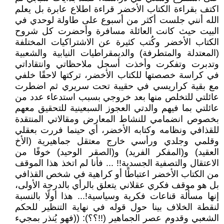
اكتف بقراءة الكتاب الأخضر قراءة اطلاع عابرة بل يعلم
الله أنني جلست أكثر من أسبوع على طاولة لوحدي في
البيت حيث كانت العائلة مسافرة وأحضرت كل شروح
الكتاب الأخضر وكُتب كثيرة عن الاشتراكيات المختلفة
(المعتدلة والمتطرفة) والديمقراطيات النيابية والشعبية
وتدبرت وتفكرت وأخذت أسجل ملاحظاتي وانتقاداتي
في كراسة خصصتها للكتاب الأخضر، تركتها لاحقًا خلفي
مع بقية كراريسي في حقيبة تحت سريري ثم اضطرت
عائلتي للتخلص منها بعد خروجي بسبب استدعاء عدد من
عائلتي بما فيهم والدتي العجوز السبعينية للتحقيق معهم
بخصوص انضمامي للنشاط المعارض ومقالاتي المنتقدة
للقذافي ونظامه وكتابه الأخضر، أي حينما فررت بعقلي
وقلمي وجلدي ورأسي خارج معتقل جماهيرية (الأخ
العقيد) و(المفكر الفريد) و(الصقر الوحيد) خوفًا من
الاعتقال والتصفية الجسدية!! ... فأنا لم اتخذ هذا الموقف
من الكتاب الأخضر اعتباطًا أو كراهية في شخص القذافي
بل هو موقف فكري عقلاني يتعلق بالرأي بالدرجة الأولى،
إنها مسألة قناعات فكرية وسياسية!... هذا أولًا بالنسبة
لنقطة الخلاف بينا حول قوله في نهاية التنظير للحكم
الشعبي وقدوم عصر الجماهير (!!؟؟): ((فهو يُنذر بمجيء