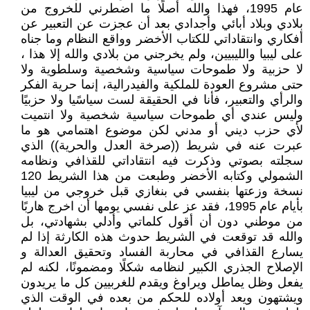
عام 1995، فهذا والله أصلًا ما اضطرني للخروج من
بلادي وبلاد أبائي وأجدادي بعد أن عجزت عن التعبير عن
أفكاري وانتقاداتي للكتاب الأخضر وواقع النظام وما جناه
على ليبيا والليبيين، ولم يخرجني من بلادي والله إلا هذا ،
لا حزبية ولا طموحات سياسية وشخصية وسلطوية ولا
حتى مشروع العودة للملكية والفيدرالية، إنما حرية الفكر
والرأي والتعبير، فأنا في الحقيقة لست سياسًيا ولا حزبيًا
وليس عندي أي طموحات سياسية شخصية ولا انتميت
لأي حزب ديني أو مدني لكن موضوع اهتمامي هو ما
عبرت عنه في شريط ((صرخة العدل والحرية)) الذي
سجلته بصوتي وذكرت فيه انتقاداتي للقذافي ونظامه
الشمولي وكتابه الأخضر وطبعت من هذا الشريط 120
نسخة وزعتها بنفسي في بنغازي قبل خروجي من ليبيا
بأيام عام 1995، فقد عز على نفسي يومها أن اخرج هاربًا
من موطني دون أن أقول كلماتي وأدلي بشهادتي، بل
والله قد توقعت في الشريط حدوث هذه الكارثة إذا لم
يسارع القذافي في محاربة الفساد وتحقيق العدالة و
الإصلاح الجذري الكبير لنظامه شكلًا ومضمونًا، لكنه لم
يفعل وظل يماطل ويراوغ ويقدم للغربيين كل ما يريدون
ويشتهون ويعد أولاده للحكم من بعده في الوقت الذي