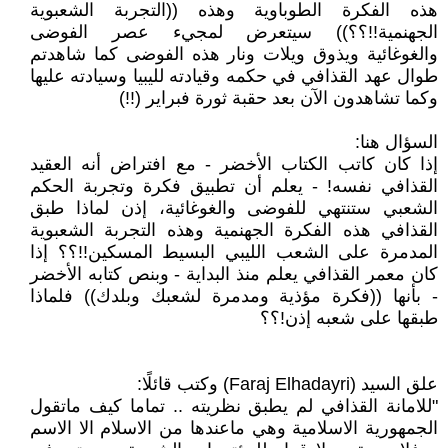
هذه الفكرة الطوباوية وهذه ((التجربة الشعبوية
الجهنمية!!؟؟)) سيتعرض لمجيء عصر الفوضى
والغوغائية ويذوق ويلات ونار هذه الفوضى كما شاهدتم
طوال عهد القذافي في حكمه وقيادته لليبيا وسيادته عليها
وكما تشاهدون الآن بعد حقبة ثورة فبراير (!!)
السؤال هنا:
إذا كان كاتب الكتاب الأخضر - مع افتراض أنه العقيد
القذافي نفسه! - يعلم أن تطبيق فكرة وتجربة الحكم
الشعبي ستنتهي للفوضى والغوغائية، إذن لماذا طبق
القذافي هذه الفكرة الجهنمية وهذه التجربة الشعبوية
المدمرة على الشعب الليبي البسيط المسكين!!؟؟ إذا
كان معمر القذافي يعلم منذ البداية - وبنص كتابه الأخضر
- بأنها ((فكرة مؤذية ومدمرة لشعبك وبلدك)) فلماذا
طبقها على شعبه إذن!؟؟
علق السيد (Faraj Elhadayri) وكتب قائلًا:
"للامانة القذافي لم يطبق نظريته .. تماما كيف ماتقول
الجمهورية الاسلامية وهي ماعندها من الاسلام الا الاسم