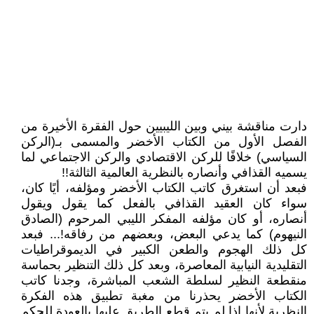
دارت مناقشة بيني وبين الليبيين حول الفقرة الأخيرة من
الفصل الأول من الكتاب الأخضر والمسمى بـ(الركن
السياسي) خلافًا للركن الاقتصادي والركن الاجتماعي لما
يسميه القذافي وأنصاره بالنظرية العالمية الثالثة!!
فبعد أن استغرق كاتب الكتاب الأخضر ومؤلفه، أيًا كان،
سواء كان العقيد القذافي بالفعل كما يقول ويقول
أنصاره، أو كان مؤلفه المفكر الليبي المرحوم (الصادق
النيهوم) كما يدعي البعض، وبعضهم من رفاقه!... فبعد
كل ذلك الهجوم والطعن الكبير في الديموقراطيات
التقليدية النيابية المعاصرة، وبعد كل ذلك التنظير بحماسة
منقطعة النظير لسلطة الشعب المباشرة، وجدنا كاتب
الكتاب الأخضر يحذرنا من مغبة تطبيق هذه الفكرة
النظرية لأنها إذا لم يتم قطع الطريق عليها بالعودة للحكم