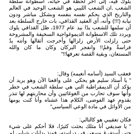
يلوك فيه، إلى آخر لحظة في حياته، اسطوانة سلطة
الشعب ,ان الشعب الليبي هو الشعب الوحيد في العالم
والتاريخ الذي يحكم نفسه بنفسه وبشكل مباشر ودون
نيابة (!!!) وأنه، أي العقيد القذافي، بات خارج السلطة بعد
أن سلمها للشعب يدًا بيد عام 1977، ظل القذافي يلوك
ويردد تلك الاسطوانة الديموغواجية السخيفة والمشروخة
حتى زلزلت الأرض زلزالها وأخرجت أثقالها وأتته يدٌ
فراسةٌ وفمُ!! وانفجر البركان وكان ما كان والله
المستعان، وبقية القصة تعرفها!!"
فعقب السيد (أسامه أنغيمه) وقال:
" يا أستاذ سليم هو يحكي على واقعنا الآن وهو يريد أن
يؤكد أن الديمقراطية التي هي سلطة الشعب في خطر
وأنها سوف تحارب من الغوغائيين وأن محاربتهم لها تنذر
بقدوم عهد الفوضى، الكلام هذا عشناه وأنا كنت يومها
من الأوائل في مادة الوعي السياسي"
فكان تعقيبي هو كالتالي:
" يا صديقي أنا مثلك بحثت كثيرًا، فلا أحكم على شيء
حتى أستفرغ وسعي في دراسته، فمنذ بدايات شبابي لم