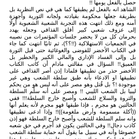
حصل بالفعل يومها !!
الشاهد انه بالفعل لم يطبقها كما هي في نص النظرية بل
بطريقة جعلها محكومة بقيادته ولجانه الثورية وأجهزة
أمنه ومع ذلك انتهت هذه التجربة الشعبية الشعبوية أولًا
إلى عزوف شعبي كبير أقلق القذافي وجعله يهدد
بحرمان كل من لا يحضر جلسات المؤتمرات من نصيبه
في الجمعيات الاستهلاكية (!!؟؟)، ثم ثانيًا انتهت كما جاء
في الكتاب الأخضر للفوضى والغوغائية حتى قبل الثورة
بل وإلى الفساد الإداري والمالي الكبير والخطير بل
العميق!! السؤال في مقالتي مادام أن كاتب الكتاب
الأخضر حذر من تطبيقها فلماذا إذن أصر القذافي على
تطبيقها او الادعاء بأنه طبق سلطة الشعب وهي غير
موجودة !؟ بل قُتل وهو مصر على أنه ليس هو من يحكم
ليبيا بل الشعب الليبي !! ومصر على أنه سلّم السلطة
والثروة والسلاح للشعب وأصبح خارج السلطة!!! ففي
الحالتين هو مجرم ، فإذا طبقها فهو مجرم لأنه يعلم أنها
((أكلة مسمومة وأرض ملغومة))!! وإذا ادعى تطبيقها
وانه سلم السلطة للشعب وأصبح خارج السلطة فهو إذن
كاذب دجال!! وفي الحالتين يكون قد أجرم في حق شعبه
خصوصًا وأنه في سبيل ما يقول أنه حماية سلطة الشعب