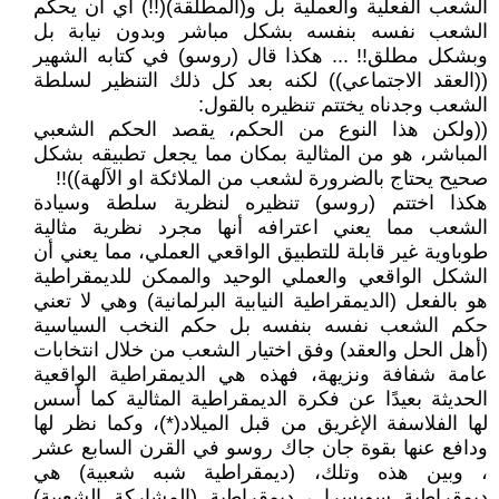
الشعب الفعلية والعملية بل و(المطلقة)(!!) أي أن يحكم
الشعب نفسه بنفسه بشكل مباشر وبدون نيابة بل
وبشكل مطلق!! ... هكذا قال (روسو) في كتابه الشهير
((العقد الاجتماعي)) لكنه بعد كل ذلك التنظير لسلطة
الشعب وجدناه يختتم تنظيره بالقول:
((ولكن هذا النوع من الحكم، يقصد الحكم الشعبي
المباشر، هو من المثالية بمكان مما يجعل تطبيقه بشكل
صحيح يحتاج بالضرورة لشعب من الملائكة او الآلهة))!!
هكذا اختتم (روسو) تنظيره لنظرية سلطة وسيادة
الشعب مما يعني اعترافه أنها مجرد نظرية مثالية
طوباوية غير قابلة للتطبيق الواقعي العملي، مما يعني أن
الشكل الواقعي والعملي الوحيد والممكن للديمقراطية
هو بالفعل (الديمقراطية النيابية البرلمانية) وهي لا تعني
حكم الشعب نفسه بنفسه بل حكم النخب السياسية
(أهل الحل والعقد) وفق اختيار الشعب من خلال انتخابات
عامة شفافة ونزيهة، فهذه هي الديمقراطية الواقعية
الحديثة بعيدًا عن فكرة الديمقراطية المثالية كما أسس
لها الفلاسفة الإغريق من قبل الميلاد(*)، وكما نظر لها
ودافع عنها بقوة جان جاك روسو في القرن السابع عشر
، وبين هذه وتلك، (ديمقراطية شبه شعبية) هي
ديمقراطية سويسرا ، ديمقراطية (المشاركة الشعبية)