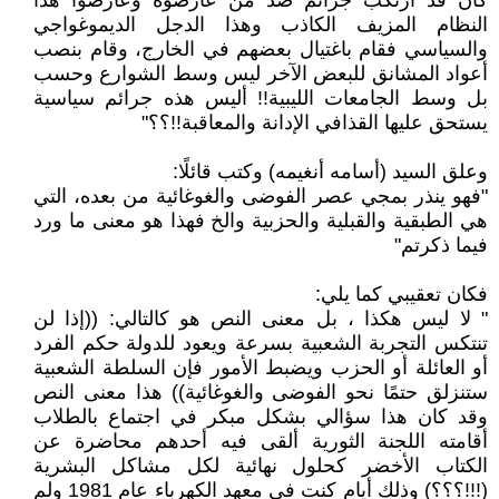
كان قد ارتكب جرائم ضد من عارضوه وعارضوا هذا
النظام المزيف الكاذب وهذا الدجل الديموغواجي
والسياسي فقام باغتيال بعضهم في الخارج، وقام بنصب
أعواد المشانق للبعض الآخر ليس وسط الشوارع وحسب
بل وسط الجامعات الليبية!! أليس هذه جرائم سياسية
يستحق عليها القذافي الإدانة والمعاقبة!!؟؟"
وعلق السيد (أسامه أنغيمه) وكتب قائلًا:
"فهو ينذر بمجي عصر الفوضى والغوغائية من بعده، التي
هي الطبقية والقبلية والحزبية والخ فهذا هو معنى ما ورد
فيما ذكرتم"
فكان تعقيبي كما يلي:
" لا ليس هكذا ، بل معنى النص هو كالتالي: ((إذا لن
تنتكس التجربة الشعبية بسرعة ويعود للدولة حكم الفرد
أو العائلة أو الحزب ويضبط الأمور فإن السلطة الشعبية
ستنزلق حتمًا نحو الفوضى والغوغائية)) هذا معنى النص
وقد كان هذا سؤالي بشكل مبكر في اجتماع بالطلاب
أقامته اللجنة الثورية ألقى فيه أحدهم محاضرة عن
الكتاب الأخضر كحلول نهائية لكل مشاكل البشرية
(!!!؟؟؟) وذلك أيام كنت في معهد الكهرباء عام 1981 ولم