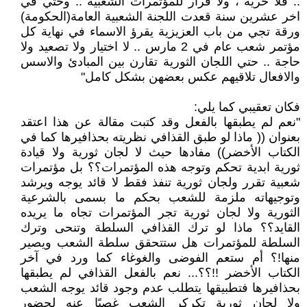
.. فلا حرية ، ولا قرار للمؤتمرات الشعبية .. وحتي في
اخر عشرين سنة قعدت اللجنة الشعبية العامة(الحكومة)
ورقة تجي من باب العزيزية يقرؤ الاسماء في نهاية كل
مؤتمر شعب عام في 2 مارس .. لا اختيار ولا تصعيد ولا
حاجة .. حتي اللجان الثورية تقارن بين المبادئ والاسس
والافعال تلاقيهم عكس بعضهن بشكل كامل"
فكان تعقيبي كما يلي:
"نعم لم يطبقها بالفعل وقد كتبت مقالة عن هذا اعتقد
بعنوان (( ماذا لو طبق القذافي نظريته بحذافيرها كما في
الكتاب الأخضر)) مفادها حيث لا لجان ثورية ولا قيادة
ثورية ابدية تحكم وتوجه هذه المؤتمرات؟؟ بل مؤتمرات
شعبية تقرر ولجان ثورية تنفذ فقط لا قائد يوجه ويرشد
وتوجيهاته ملزمة للشعب بحكم ما بسمى بالشرعية
الثورية ولا لجان ثورية تجر المؤتمرات تجاه ما يريده
القايد؟؟ ماذا لو ترك القذافي السلطة وتنحى وترك
السلطة للمؤتمرات هل ستتحقق سلطة الشعب ويصير
منها!؟ أم ستعم الفوضى والغوغاء كما ورد في آخر
الكتاب الأخضر !!؟؟... نعم بالفعل القذافي لم يطبقها
بحذافيرها فتطبيقها يتطلب عدم وجود قائد يوجه الشعب
ولا لجان ثورية تكركر الشعب غصبًا عنه لحضور