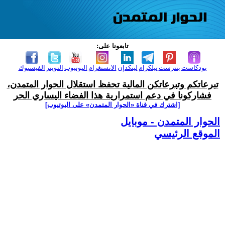
تابعونا على:
بودكاست
بنترست
تيلكرام
لينكدإن
الانستغرام
اليوتيوب
التويتر
الفيسبوك
تبرعاتكم وتبرعاتكن المالية تحفظ استقلال الحوار المتمدن،
فشاركونا في دعم استمرارية هذا الفضاء اليساري الحر
[اشترك في قناة ‫«الحوار المتمدن» على اليوتيوب]
الحوار المتمدن - موبايل
الموقع الرئيسي