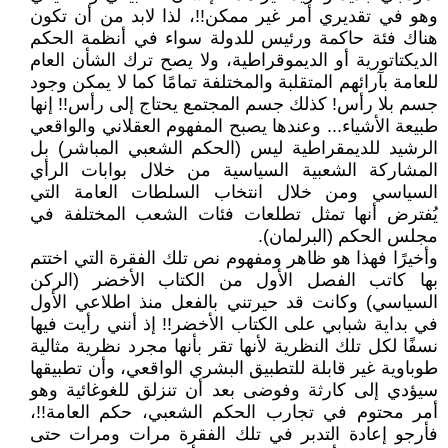
وهو في تقديري أمر غير ممكن!!، لذا لابد من أن تكون
هناك فئة حاكمة ورئيس للدولة سواء في أنظمة الحكم
الديكتاتورية أو الديموقراطية، ولا يصح ترك الشأن العام
للعامة بآرائهم المتقلبة والمختلفة تمامًا كما لا يمكن وجود
جسم بلا رأس! كذلك جسم المجتمع يحتاج إلى رأس!! إنها
طبيعة الأشياء... وعندها يصبح المفهوم العقلاني والواقعي
الرشيد للديمقراطية ليس (الحكم الشعبي المباشر) بل
المشاركة الشعبية السياسية من خلال بوابات الرأي
السياسي ومن خلال انتخاب السلطات العامة التي
يُفترض أنها تمثل تطلعات فئات الشعب المختلفة في
مجلس الحكم (البرلمان).
وأخيرًا فهذا هو ظاهر ومفهوم نص تلك الفقرة التي اختتم
بها كاتب الفصل الأول من الكتاب الأخضر (الركن
السياسي) وكانت قد حيرتني بالفعل منذ اطلاعي الأول
في بداية شبابي على الكتاب الأخضر!! إذ أنني رأيت فيها
نسفًا لكل تلك النظرية لأنها تقر بأنها مجرد نظرية مثالية
طوباوية غير قابلة للتطبيق البشري الواقعي، وأن تطبيقها
سيؤدي إلى كارثة وفوضى بعد أن تنزلق للغوغائية وهو
أمر محتوم في تجارب الحكم الشعبي، حكم العامة!!،
فأرجو إعادة التدبر في تلك الفقرة مرات ومرات حتى