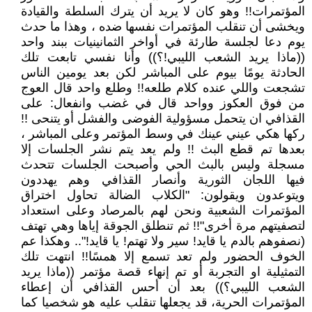
المؤتمرات!! وهو كان لا يريد أن يترك السلطة والقيادة
ويخشى أن تنقلب المؤتمرات نفسها ضده ، وهذا ما حدث
يوم دعا لجلسة طارئة في أواخر الثمانينيات ببند واحد
((ماذا يريد الشعب الليبي!؟)) وأنا نفسي تابعت تلك
الحادثة يومًا بيوم على المباشر لكن بعد يومين الناس
تشجعت واللي عنده كلام طلعه!! وطلع واحد قال العوج
من فوق العكوز وواحد قال في غضب وانفعال: على
القذافي ان يتحمل مسؤولية الفوضى والفشل أو يتنحى !!
ركها هكي عيني عينك في وسط المؤتمر وعلى المباشر ،
بعدها تم قطع البث !! ولم يعد يتم نشر الجلسات إلا
مسجلة وليس بالبث الحي وأصبحت الجلسات تتحدث
فيها اللجان الثورية وأنصار القذافي وهم يهددون
ويتوعدون ويقولون: "الكلاب الضالة تحاول اختراق
المؤتمرات الشعبية ونحن لهم بالمرصاد وعلى استعداد
لتصفيتهم مرة أخرى"!! ثم تنطلق الجوقة إياها وهي تهتف
(نصفوهم بالدم يا قايد! سير ولا تهتم! يا قايد!".. وهكذا عم
الخوف الحضور ولم تعد تسمع إلا همسًا!! انتهت تلك
التمثيلية او التجربة أو تم إنهاء قصة مؤتمر ((ماذا يريد
الشعب الليبي؟)) بعد أن أحس القذافي أن إعطاء
المؤتمرات الحرية، قد يجعلها تنقلب عليه هو شخصيا كما