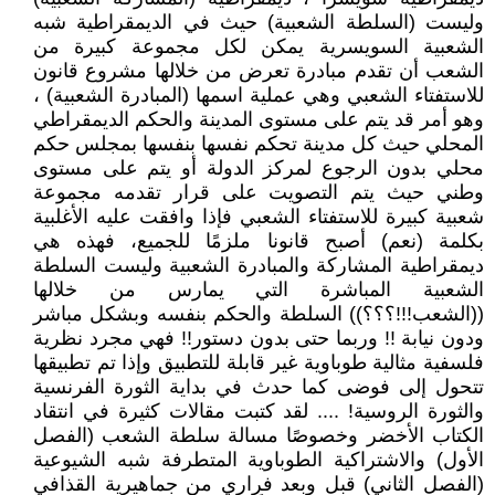
وليست (السلطة الشعبية) حيث في الديمقراطية شبه
الشعبية السويسرية يمكن لكل مجموعة كبيرة من
الشعب أن تقدم مبادرة تعرض من خلالها مشروع قانون
للاستفتاء الشعبي وهي عملية اسمها (المبادرة الشعبية) ،
وهو أمر قد يتم على مستوى المدينة والحكم الديمقراطي
المحلي حيث كل مدينة تحكم نفسها بنفسها بمجلس حكم
محلي بدون الرجوع لمركز الدولة أو يتم على مستوى
وطني حيث يتم التصويت على قرار تقدمه مجموعة
شعبية كبيرة للاستفتاء الشعبي فإذا وافقت عليه الأغلبية
بكلمة (نعم) أصبح قانونا ملزمًا للجميع، فهذه هي
ديمقراطية المشاركة والمبادرة الشعبية وليست السلطة
الشعبية المباشرة التي يمارس من خلالها
((الشعب!!!؟؟؟)) السلطة والحكم بنفسه وبشكل مباشر
ودون نيابة !! وربما حتى بدون دستور!! فهي مجرد نظرية
فلسفية مثالية طوباوية غير قابلة للتطبيق وإذا تم تطبيقها
تتحول إلى فوضى كما حدث في بداية الثورة الفرنسية
والثورة الروسية! .... لقد كتبت مقالات كثيرة في انتقاد
الكتاب الأخضر وخصوصًا مسالة سلطة الشعب (الفصل
الأول) والاشتراكية الطوباوية المتطرفة شبه الشيوعية
(الفصل الثاني) قبل وبعد فراري من جماهيرية القذافي