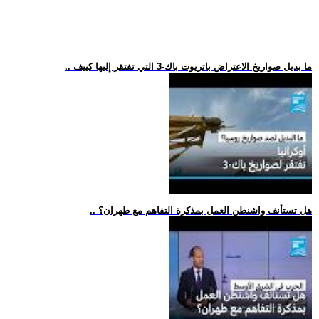
.. ما بديل صواريخ الاعتراض باتريوت باك-3 التي تفتقر إليها كييف
.. هل تستأنف واشنطن العمل بمذكرة التفاهم مع طهران؟