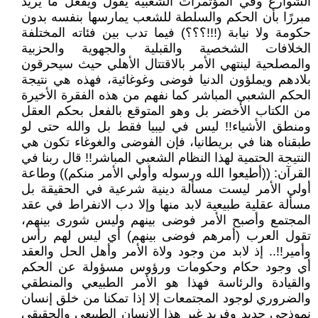
الشوارع وفي المؤتمرات الشعبية يقول ويفعل ما يريد
مبررًا بأن الحكم والسلطة للشعب يمارسها بنفسه بدون
حكومة ولا نيابة (!!!؟؟؟) فيما تدب بين فئاته المختلفة
الخلافات الشخصية والقبلية والجهوية والحزبية
والمصلحية لينتهي الأمر بالاقتتال الأهلي حيث سيحرقون
بلادهم ويملؤون الدنيا فوضى وغوغائية، فهذه هي نتيجة
الحكم الشعبي المباشر كما نفهم من هذه الفقرة الأخيرة
من الكتاب الأخضر بل وهو المتوقع بالفعل بحكم العقل
ومنطق الأشياء!! ليس في ليبيا فقط بل والله حتى لو
طبقناه هنا في بريطانيا، فإن الفوضى والغوغاء تكون هي
النتيجة الحتمية لهذا النظام الشعبي المباشر!! قال ربنا في
القرآن: ((أطيعوا الله ورسوله وأولي الأمر منكم)) وطاعة
أولي الأمر ليست مسألة دينية شرعية في الحقيقة بل
مسألة عقلية طبيعية لابد منها وإلا دب الانفراط في عقد
المجتمع وأصبح الأمر فوضى بينهم وليس شورى بينهم،
تقول العرب (أمرهم فوضى بينهم) أي ليس لهم رأس
وأمير!!.. إذ لابد من وجود ولاة الأمر وأهل الحل والعقد
أي وجود حكام وحكومات ورؤوس مسؤولة عن الحكم
والقيادة والرئاسة فهذا هو الأمر الطبيعي والمنطقي
والضروري لوجود المجتمعات إلا إذا تمكنا من خلق إنسان
نموذجي جديد وفريد غير هذا الإنسان الطبيعي والحقيقي