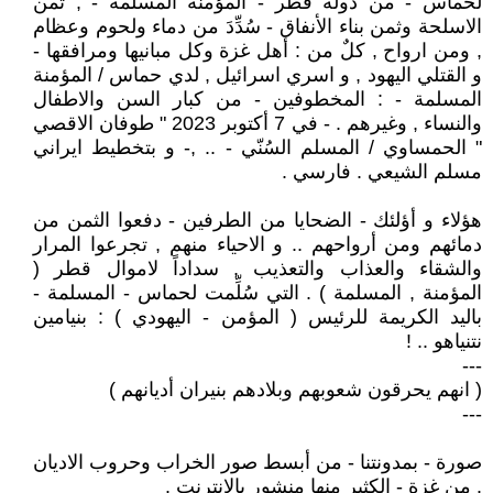
لحماس - من دولة قطر - المؤمنة المسلمة - , ثمن
الاسلحة وثمن بناء الأنفاق - سُدِّدَ من دماء ولحوم وعظام
, ومن ارواح , كلٌ من : أهل غزة وكل مبانيها ومرافقها -
و القتلي اليهود , و اسري اسرائيل , لدي حماس / المؤمنة
المسلمة - : المخطوفين - من كبار السن والاطفال
والنساء , وغيرهم . - في 7 أكتوبر 2023 " طوفان الاقصي
" الحمساوي / المسلم السُنّي - .. ,- و بتخطيط ايراني
مسلم الشيعي . فارسي .
هؤلاء و أؤلئك - الضحايا من الطرفين - دفعوا الثمن من
دمائهم ومن أرواحهم .. و الاحياء منهم , تجرعوا المرار
والشقاء والعذاب والتعذيب , سداداً لاموال قطر (
المؤمنة , المسلمة ) . التي سُلِّمت لحماس - المسلمة -
باليد الكريمة للرئيس ( المؤمن - اليهودي ) : بنيامين
نتنياهو .. !
---
( انهم يحرقون شعوبهم وبلادهم بنيران أديانهم )
---
صورة - بمدونتنا - من أبسط صور الخراب وحروب الاديان
. من غزة - الكثير منها منشور بالانترنت .