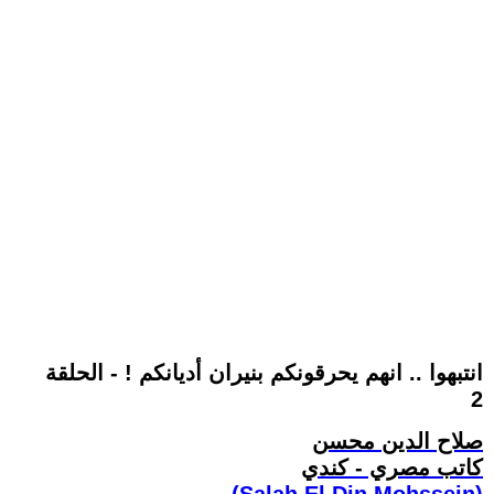
انتبهوا .. انهم يحرقونكم بنيران أديانكم ! - الحلقة
2
صلاح الدين محسن
كاتب مصري - كندي
(Salah El Din Mohssein‏)