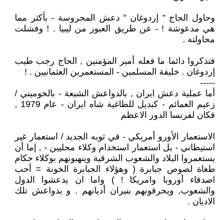
وحاول الحاج " إردوغان " دعش المحروسة - بأكثر مما
هي مدعوشة ! - عن طريق العبور من ليبيا . ! وفشلت
محاولته .
فتذكروا دائما ما فعله أمير المؤمنين , الحاج رجب طيب
إردوغان . خليفة المسلمين - المستعمرين العثمانيين . !
-----
أما عملية دعش ايران , بالدواعش الشيعة - بالخوميني /
زعيم العمائم - كبديل للطاغية شاه ايران - عام 1979 ,
فكان لفرنسا الدور الاعظم
الاستعمار الأورو أمريكي - في ثوبه الجديد / استعمار غير
استيطاني - بل استعمار استخدام وكلاء محليين - , إما أن
يستعمروا البلاد والشعوب الشرقية وينهبونهم بوكلاء حكام
طغاة لصوص جبابرة ( وهؤلاء الجبابرة الخونة = أحب
اصدقاء أوروبا وامريكا ! ) واما ان يدعشوا الدول
والشعوب, ويحرقونهم بنيران أديانهم . و بدواعش تلك
الاديان .