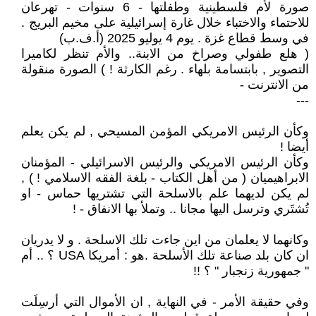
صورة لأم فلسطينية وطفلتها - 6 سنوات - تهرعان
للاحتماء والاختباء خلال غارة إسرائيلية على مخيم البريج .
في وسط قطاع غزة . يوم 4 يوليو 2025 (أ.ف.ب)
( هلع طفولي وصراخ من الابنة.. والأم تنظر لكاميرا
التصوير , بابتسامة بلهاء . رغم الكارثة ! ) الصورة منقولة
من الانترنت -
---
وكأن الرئيس الامريكي المؤمن المسيحي , لم يكن يعلم
أيضا !
وكأن الرئيس الامريكي والرئيس الاسرائيلي - المؤمنان
الابراهيميان ( من أهل الكتاب - بلغة الفقه الاسلامي ! ) ,
لم يكن لديهما علم بالاسلحة التي تشتريها حماس - او
تُشتَري وترسل اليها مجانا .. وتملأ بها الانفاق - !
وكانهما لا يعلمان من اين جاءت تلك الاسلحة . و لا يدريان
ان كان بلد صناعة تلك الأسلحة .هو : أمريكا USA ؟ .. أم
" جمهورية زنجبار " ؟ !!
وفي حقيقة الأمر - في النهاية , ان الأموال التي أرسِلَت