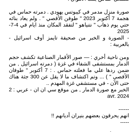
صورة منزل مدمر في كيبوتس يهودي . دمرته حماس في
هجمة 7 أكتوبر 2023 " طوفن الأقصي " . ولم يعاد بنائه
حتي يوم ذهاب " نتنياهو " لتفقد المكان منذ ايام في 4-7-
2025
- الصورة و الخبر من صحيفة تايمز أوف اسرائيل -
بالعربية :
ومن ناحية أخري : — صور الأقمار الصناعية تكشف حجم
الدمار بمستشفى الشفاء في غزة ( دمرته اسرائيل , من
ضمن ردها علي ما فعلته حماس . : 7 أكتوبر " طوفان
الأقصي " ) ... وتم اكتشاف ما لا يقل عن 300 جثة هناك
حتى الآن - في مستشفي غزة المهدم ..
الخبر مع صورة الدمار , من موقع سي ان ان - عربي : 2
avr. 2024
------
انهم يحرقون بعضهم بنيران أديانهم !!
-----