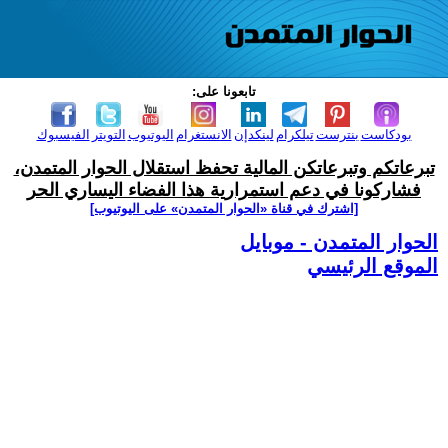
تابعونا على:
بودكاست
بنترست
تيلكرام
لينكدإن
الانستغرام
اليوتيوب
التويتر
الفيسبوك
تبرعاتكم وتبرعاتكن المالية تحفظ استقلال الحوار المتمدن،
فشاركونا في دعم استمرارية هذا الفضاء اليساري الحر
[اشترك في قناة ‫«الحوار المتمدن» على اليوتيوب]
الحوار المتمدن - موبايل
الموقع الرئيسي