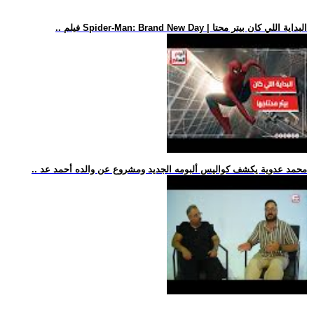
.. فيلم Spider-Man: Brand New Day | البداية اللي كان بيتر محتا
.. محمد عدوية يكشف كواليس ألبومه الجديد ومشروع عن والده أحمد عد