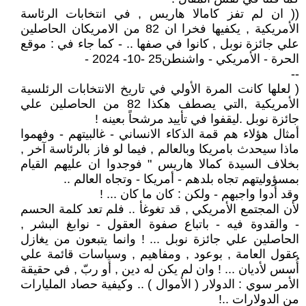
(( ان لم تفز كامالا هاريس , في انتخابات الرئاسة
الأمريكية , يكفيها فخرا ان 82 من الامريكان الحاصلين
علي جائزة نوبل , كانوا في صفها .. - كما جاء في : موقع
الحرة - الأمريكي - واشنطن25 -10- 2024 -
--
( لعلها كانت المرة الأولي في تاريخ الانتخابات الرئلسية
الأمريكية ,التي يصطف هكذا 82 من الحاصلين علي
جائزة نوبل .ليقفوا في تأييد مرشحاً بعينه !
أمثال هؤلاء هم قمة الذكاء الانساني - غالبيتهم - وفهموا
ماذا سيحدث بامريكا وبالعالم , فيما لو فاز بالرئاسة آخر ,
بخلاف السيدة كمالا هاريس " فوجدوا ان عليهم القيام
بمسؤوليتهم تجاه بلدهم - أمريكا - وتجاه العالم ..
وقد أدوا واجبهم - ولكن : كان ما كان ... !
لأن المجتمع الأمريكي , قد تغوغأ .. فلم تعد كلمة الحسم
- والقدوة فيه - باتباع صفوة العقول - نوابغ البشر ,
الحاصلين علي جائزة نوبل ... ! وانما يتبعون من يغازل
عقول العامة , بوعود , ومفاهيم , وسياسات قائمة علي
أُسس لأديان ... ! وان لم يكن له دين , أو ربّ , في حقيقة
الأمر سوي : الدولار ( الأموال ) .. وكيفية حصاد المليارات
من الدولارات ..!