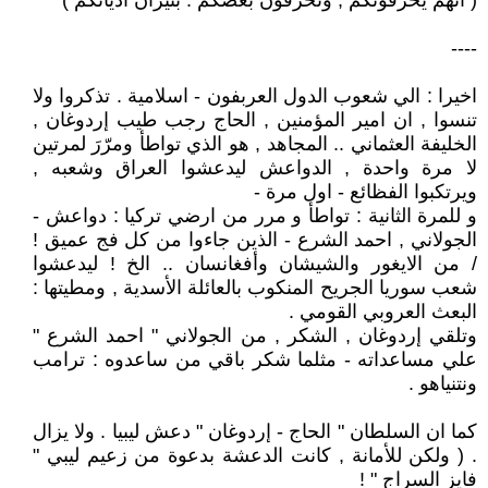
( انهم يحرقونكم , وتحرقون بعضكم . بنيران أديانكم )
----
اخيرا : الي شعوب الدول العربفون - اسلامية . تذكروا ولا
تنسوا , ان امير المؤمنين , الحاج رجب طيب إردوغان ,
الخليفة العثماني .. المجاهد , هو الذي تواطأ ومرّرَ لمرتين
لا مرة واحدة , الدواعش ليدعشوا العراق وشعبه ,
ويرتكبوا الفظائع - اول مرة -
و للمرة الثانية : تواطأ و مرر من ارضي تركيا : دواعش -
الجولاني , احمد الشرع - الذين جاءوا من كل فج عميق !
/ من الايغور والشيشان وأفغانسان .. الخ ! ليدعشوا
شعب سوريا الجريح المنكوب بالعائلة الأسدية , ومطيتها :
البعث العروبي القومي .
وتلقي إردوغان , الشكر , من الجولاني " احمد الشرع "
علي مساعداته - مثلما شكر باقي من ساعدوه : ترامب
ونتنياهو .
كما ان السلطان " الحاج - إردوغان " دعش ليبيا . ولا يزال
. ( ولكن للأمانة , كانت الدعشة بدعوة من زعيم ليبي "
فايز السراج " !