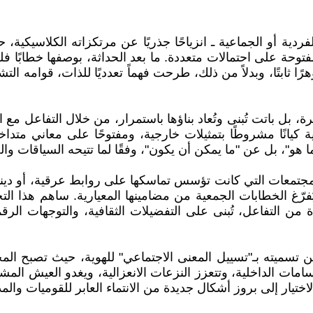
ردية أو الجماعية ـ انزياحًا جذريًا عن مرتكزاته الكلاسيكية
ة على احتمالات متعددة. ما بعد الحداثة، بوصفها خطابًا فلسفيًا
ا ثابتًا، وبدلاً من ذلك، طرحت فهماً تعدديًا للذات، قوامه 
ة، بل باتت تُبنى وتُعاد بناؤها باستمرار، من خلال التفاعل مع ا
ية كيانًا مشروطًا بتمثيلات خارجية، ومفتوحًا على معاني متدا
"ما هو"، بل عن "ما يمكن أن يكون"، وفقًا لما تتيحه السياقات وا
لمجتمعات التي كانت تؤسس تماسكها على روابط عرقية، أو ديني
فرّغ الخطابات الجمعية من مضامينها المعيارية. ساهم هذا ال
 التفاعل، تُبنى على التفضيلات الثقافية، والتوجهات الرقمية،
كن تسميته بـ"تسييل المعنى الاجتماعي" للهوية، حيث تصبح ال
ات الداخلية، وتتعزز النزعات الانعزالية، ويغدو العيش المش
اختيار إلى بروز أشكال جديدة من الانتماء العابر للقوميات وا