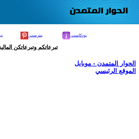
بودكاست
بنترست
تي
تبرعاتكم وتبرعاتكن المال
الحوار المتمدن - موبايل
الموقع الرئيسي