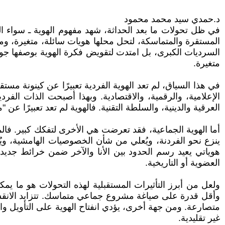
د.حمدي سيد محمد محمود
في ظل تحولات ما بعد الحداثة، شهد مفهوم الهوية ـ سواء الف
المستقرة والمتماسكة، لتحل محلها هويات سائلة، متغيرة، ومفتوح
السرديات الكبرى، بل امتدت لتقويض فكرة الهوية بوصفها جوهرً
متغيرة.
في هذا السياق، لم تعد الهوية الفردية تعبيرًا عن كينونة مستقر
الإعلامية، والرقمية، والاقتصادية. وبهذا أصبحت الذات الفرد
العرقية والدينية، والسلطة التقنية. فالهوية لم تعد تعبيرًا عن 
أما الهوية الجماعية، فقد تعرضت هي الأخرى لتفكك كبير. فا
ينزع نحو الفردنة، ويُعلي من شأن الخصوصيات الهامشية، ويُ
هوياتي يعيد رسم الحدود بين الأنا والآخر ضمن خرائط جديدة من
العضوية أو التاريخية.
ولعل من أبرز التأثيرات المستقبلية لهذه التحولات هو ما يم
وأقل قدرة على صياغة مشروع جماعي متماسك. تتزايد الانقسام
متصارعة. ومن جهة أخرى، يؤدي انفتاح الهوية على التأويل وال
غير تقليدية.