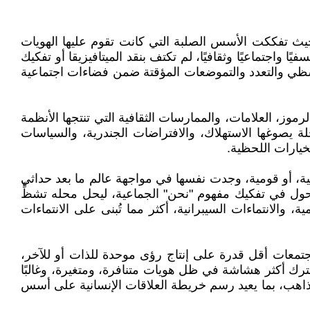
، حيث تفككت الأسس الصلبة التي كانت تقوم عليها الهويات
 واجتماعيًا وثقافيًا، لم تكتف بنقد الميتافيزيقا أو تفكيك
التشظي والتعدد والتموضعات المؤقتة ضمن فضاءات اجتماعية
لرموز، العلامات، والممارسات الثقافية التي تنتجها الأنظمة
خلة يصوغها الاستهلاك، والافتراضات الجندرية، والسياسات
لخيارات اللحظية.
ة، أو قومية، وجدت نفسها في مواجهة عالم ما بعد حداثي
تحول في تفكيك مفهوم "نحن" الجماعية، ليحل محله تشظٍّ
 والانتماءات السيبرانية، أكثر مما تُبنى على الانتماءات
مجتمعات أقل قدرة على إنتاج رؤى موحدة للذات أو للآخر،
ترك أكثر هشاشة في ظل هويات متنافرة، ومتغيرة، وغالبًا
لمذاهب، بما يعيد رسم خريطة العلاقات الإنسانية على أسس