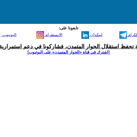
تابعونا على:
لكرام
لينكدإن
الانستغرام
اليوتيوب
ية تحفظ استقلال الحوار المتمدن، فشاركونا في دعم استمرارية 
[اشترك في قناة ‫«الحوار المتمدن» على اليوتيوب]