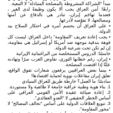
مبدأ “الشراكة المشروطة بالمصلحة المتبادلة” لا التبعية.
رابعًا: أمن العراق يجب ألا يكون وظيفةً لدى الغير ،
فعندما تهاجَم إيران، تبادر هي بالدفاع عن أمنها
ومصالحها، لا تفوّضه لأذرعها.
• على العراق أن يحسم أمره في احتكار السلاح بيد
الدولة.
• يجب إعادة تعريف “المقاومة” داخل العراق: ليست كل
فوهة بندقية موجهة ضد أمريكا أو إسرائيل هي مقاومة،
إن لم تكن تحت شرعية الدولة.
خامسًا: الدروس المستخلصة من البراغماتية الإيرانية
• إيران، رغم خطابها الثوري، تفاوض الغرب سرًا وتهادنه
علنًا إذا اقتضت المصلحة.
• بينما بعض العراقيين يرفعون شعارات تفوق الواقع،
تغلق إيران مفاعلات نووية لحماية اقتصادها!
سادسًا: ما العمل؟ خارطة طريق للعراق السيادي
1. بناء هوية وطنية عراقية جامعة لا طائفية ولا مستوردة.
2. إعادة صياغة عقيدة الأمن القومي العراقي على
أساس الخطر الحقيقي لا “العدو العقائدي”.
3. تنويع العلاقات الدولية على أساس “تحالف المصالح” لا
“محور المقاومة”.