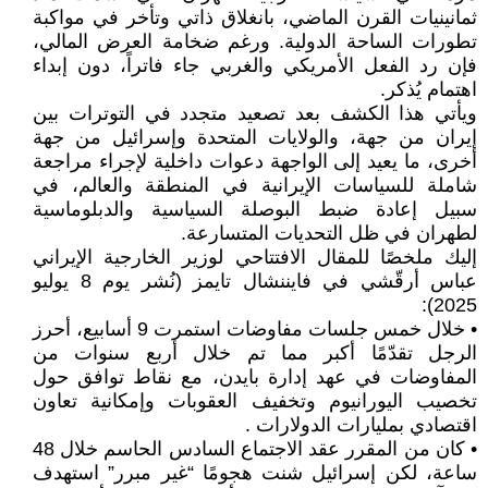
ثمانينيات القرن الماضي، بانغلاق ذاتي وتأخر في مواكبة
تطورات الساحة الدولية. ورغم ضخامة العرض المالي،
فإن رد الفعل الأمريكي والغربي جاء فاتراً، دون إبداء
اهتمام يُذكر.
ويأتي هذا الكشف بعد تصعيد متجدد في التوترات بين
إيران من جهة، والولايات المتحدة وإسرائيل من جهة
أخرى، ما يعيد إلى الواجهة دعوات داخلية لإجراء مراجعة
شاملة للسياسات الإيرانية في المنطقة والعالم، في
سبيل إعادة ضبط البوصلة السياسية والدبلوماسية
لطهران في ظل التحديات المتسارعة.
إليك ملخصًا للمقال الافتتاحي لوزير الخارجية الإيراني
عباس أرقّشي في فايننشال تايمز (نُشر يوم 8 يوليو
2025):
• خلال خمس جلسات مفاوضات استمرت 9 أسابيع، أحرز
الرجل تقدّمًا أكبر مما تم خلال أربع سنوات من
المفاوضات في عهد إدارة بايدن، مع نقاط توافق حول
تخصيب اليورانيوم وتخفيف العقوبات وإمكانية تعاون
اقتصادي بمليارات الدولارات .
• كان من المقرر عقد الاجتماع السادس الحاسم خلال 48
ساعة، لكن إسرائيل شنت هجومًا “غير مبرر” استهدف