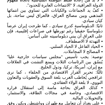
• لا بد من إعادة ضبط البوصلة السياسية باتجاه مفهوم
الدولة العراقية، لا “الانتماءات العابرة للحدود”.
• كفّ يد الجماعات والكيانات التي تساوي بين انتمائها
المذهبي وبين مصالح العراق، فالعراق ليس ساحة، بل
كيان سيادي.
ثانيًا: الدبلوماسية كدرع سيادي ، كما طرحت إيران عرضاً
دبلوماسيًا حقيقياً رغم تورطها في صراعات إقليمية، فإن
على العراق أن يبني دبلوماسيته على أساس:
• التهدئة لا الاصطفاف.
• الحياد الفاعل لا الحياد السلبي.
• المصالح لا المجاملات.
توصية: يجب تأسيس “مجلس سياسات خارجية عليا”
يُنسّق بين الرئاسات الثلاث ويمنع التشتت في العلاقات
مع إيران، أمريكا، تركيا، ودول الخليج.
ثالثًا: تحرير القرار الاقتصادي من الحلفاء ، كما نرى
عراقجي يُخاطب الغرب بلغة السوق والعقوبات والتعاون
النووي، لا بلغة الولاء العقائدي.
• كذلك العراق بحاجة ماسة إلى استقلال قراره
الاقتصادي، وخاصة في مجالات الطاقة، والاستثمار،
والتحويلات المالية.
• على بغداد أن تتعامل مع طهران وواشنطن وبكين وفق