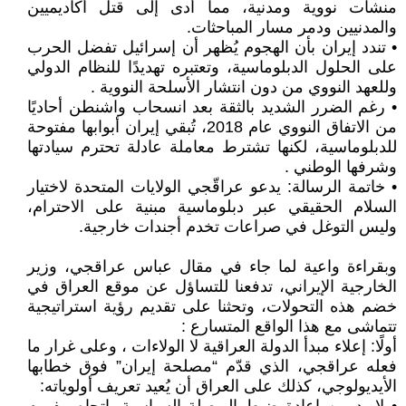
منشآت نووية ومدنية، مما أدى إلى قتل أكاديميين
والمدنيين ودمر مسار المباحثات.
• تندد إيران بأن الهجوم يُظهر أن إسرائيل تفضل الحرب
على الحلول الدبلوماسية، وتعتبره تهديدًا للنظام الدولي
وللعهد النووي من دون انتشار الأسلحة النووية .
• رغم الضرر الشديد بالثقة بعد انسحاب واشنطن أحاديًا
من الاتفاق النووي عام 2018، تُبقي إيران أبوابها مفتوحة
للدبلوماسية، لكنها تشترط معاملة عادلة تحترم سيادتها
وشرفها الوطني .
• خاتمة الرسالة: يدعو عراقّجي الولايات المتحدة لاختيار
السلام الحقيقي عبر دبلوماسية مبنية على الاحترام،
وليس التوغل في صراعات تخدم أجندات خارجية.
وبقراءة واعية لما جاء في مقال عباس عراقجي، وزير
الخارجية الإيراني، تدفعنا للتساؤل عن موقع العراق في
خضم هذه التحولات، وتحثنا على تقديم رؤية استراتيجية
تتماشى مع هذا الواقع المتسارع :
أولًا: إعلاء مبدأ الدولة العراقية لا الولاءات ، وعلى غرار ما
فعله عراقجي، الذي قدّم “مصلحة إيران” فوق خطابها
الأيديولوجي، كذلك على العراق أن يُعيد تعريف أولوياته: