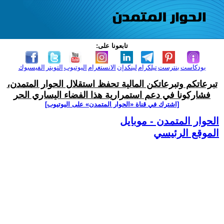
تابعونا على:
بودكاست
بنترست
تيلكرام
لينكدإن
الانستغرام
اليوتيوب
التويتر
الفيسبوك
تبرعاتكم وتبرعاتكن المالية تحفظ استقلال الحوار المتمدن،
فشاركونا في دعم استمرارية هذا الفضاء اليساري الحر
[اشترك في قناة ‫«الحوار المتمدن» على اليوتيوب]
الحوار المتمدن - موبايل
الموقع الرئيسي