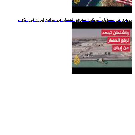
.. رويترز عن مسؤول أمريكي: سنرفع الحصار عن موانئ إيران فور الإع