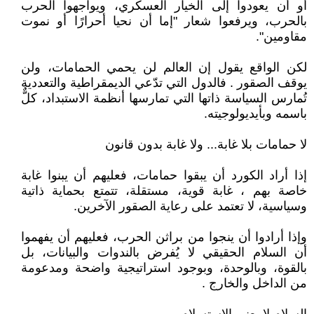
أو أن يعودوا إلى الخيار العسكري، ويواجهوا الحرب
بالحرب، ويرفعوا شعار "إما أن نحيا أحرارًا أو نموت
مقاومين".
لكن الواقع يقول إن العالم لن يحمي الحمامات، ولن
يوقف الصقور . فالدول التي تدّعي الديمقراطية والتعددية
تُمارس السياسة ذاتها التي تمارسها أنظمة الاستبداد، كلٌّ
باسمه وبأيديولوجيته.
لا حمامات بلا غابة... ولا غابة بدون قانون
إذا أراد الكورد أن يبقوا حمامات، فعليهم أن يبنوا غابة
خاصة بهم ، غابة قوية، مستقلة، تتمتع بحماية ذاتية
وسياسية، لا تعتمد على رعاية الصقور الآخرين.
وإذا أرادوا أن ينجوا من براثن الحرب، فعليهم أن يفهموا
أن السلام الحقيقي لا يُفرض بالندوات والبيانات، بل
بالقوة، وبالوحدة، وبوجود استراتيجية واضحة ومدعومة
من الداخل والخارج .