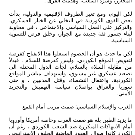
المجازر، وشرّد الشعب، وهُدمت القرى .
لكن اليوم، ومع تغير الظروف الإقليمية والدولية، بدأت
بعض القوى الكوردية في التخلي عن الخيار العسكري،
والتركيز على العمل السياسي والاجتماعي ، في محاولة
لبناء جسور ثقة جديدة مع الجوار، وخلق فرص للتسوية
السياسية.
لكن ما حدث هو أن الخصوم استغلوا هذا الانفتاح كفرصة
لتقويض الموقع الكوردي، وليس كفرصة للسلام . فبدلاً
من مقابلة السلام بالسلام، لجأت الدول المحتلة الى
تصعيد عسكري غير مسبوق، واستهداف مباشر للمواقع
الكوردية، واعتقال النشطاء، وقتل المدنيين ، و حتى
سوريا والعراق يواصلان سياسة التهميش والتجريد
الأمني.
الغرب والإسلام السياسي: صمت مريب أمام القمع
ما يزيد الطين بلة هو صمت الغرب وخاصة أمريكا وأوروبا
أمام الانتهاكات المتكررة ضد الشعب الكوردي ، رغم أن
الكورد كانوا طوال العقود الماضية الحليف الاستراتيجي