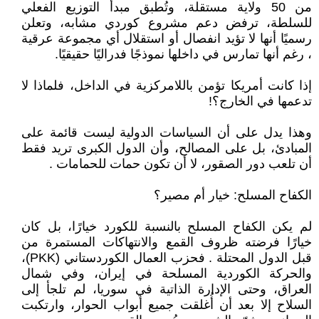
من 50 ولاية مستقلة، وتُطبق مبدأ التوزيع الفعلي
للسلطة، ترفض دعم مشروع كوردي مشابه، وتعلن
رسميًا أنها لا تؤيد انفصال أو استقلال أي مجموعة عرقية
، رغم أنها تمارس في داخلها نموذجًا فدراليًا حقيقيًا.
إذا كانت أمريكا تؤمن باللامركزية في الداخل، فلماذا لا
تدعمها في الخارج؟!
وهذا يدل على أن السياسات الدولية ليست قائمة على
المبادئ، بل على المصالح، وأن الدول الكبرى تريد فقط
أن تلعب دور الصقور، لا أن تكون حمات للحمامات .
الكفاح المسلح: خيار أم مصير؟
لم يكن الكفاح المسلح بالنسبة للكورد خيارًا، بل كان
خيارًا فرضته ظروف القمع والانتهاكات المستمرة من
قبل الدول المحتلة . فحزب العمال الكوردستاني (PKK)،
والحركة الكوردية المسلحة في إيران، وفي شمال
العراق، وحتى الإدارة الذاتية في سوريا، لم تلجأ إلى
السلاح إلا بعد أن أُغلقت جميع أبواب الحوار، وارتكبت