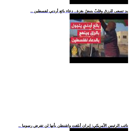
.. يد تسعى للرزق وقلبٌ ينبضُ بغزة.. دعاء بائع أردني لفسطين
.. نائب الرئيس الأمريكي: إيران أبلغت واشنطن بأنها لن تفرض رسوما