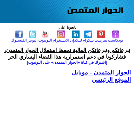
تابعونا على:
بودكاست
بنترست
تيلكرام
لينكدإن
الانستغرام
اليوتيوب
التويتر
الفيسبوك
تبرعاتكم وتبرعاتكن المالية تحفظ استقلال الحوار المتمدن،
فشاركونا في دعم استمرارية هذا الفضاء اليساري الحر
[اشترك في قناة ‫«الحوار المتمدن» على اليوتيوب]
الحوار المتمدن - موبايل
الموقع الرئيسي