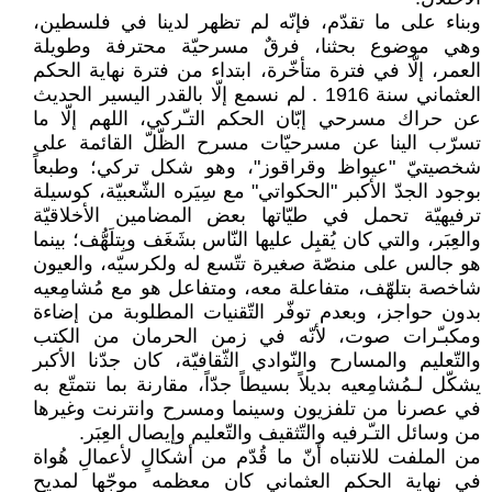
وبناء على ما تقدّم، فإنّه لم تظهر لدينا في فلسطين،
وهي موضوع بحثنا، فرقٌ مسرحيّة محترفة وطويلة
العمر، إلّا في فترة متأخّرة، ابتداء من فترة نهاية الحكم
العثماني سنة 1916 . لم نسمع إلّا بالقدر اليسير الحديث
عن حراك مسرحي إبّان الحكم التـّركي، اللهم إلّا ما
تسرّب الينا عن مسرحيّات مسرح الظّلّ القائمة على
شخصيتيّ "عيواظ وقراقوز"، وهو شكل تركي؛ وطبعاً
بوجود الجدّ الأكبر "الحكواتي" مع سِيَره الشّعبيّة، كوسيلة
ترفيهيّة تحمل في طيّاتها بعض المضامين الأخلاقيّة
والعِبَر، والتي كان يُقبِل عليها النّاس بشَغَف وبِتلَهُّف؛ بينما
هو جالس على منصّة صغيرة تتّسع له ولكرسيّه، والعيون
شاخصة بتلهّف، متفاعلة معه، ومتفاعل هو مع مُشامِعيه
بدون حواجز، وبعدم توفّر التّقنيات المطلوبة من إضاءة
ومكبـّرات صوت، لأنّه في زمن الحرمان من الكتب
والتّعليم والمسارح والنّوادي الثّقافيّة، كان جدّنا الأكبر
يشكّل لـمُشامِعيه بديلاً بسيطاً جدّاً، مقارنة بما نتمتّع به
في عصرنا من تلفزيون وسينما ومسرح وانترنت وغيرها
من وسائل التـّرفيه والتّثقيف والتّعليم وإيصال العِبَر.
من الملفت للانتباه أنّ ما قُدّم من أشكالٍ لأعمالِ هُواة
في نهاية الحكم العثماني كان معظمه موجّها لمديح