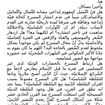
هنا.
وأخيرا نتساءَل:
هل فنّ التّمثيل كمفهوم إبداعي مشابه للتّمثال والتّماثيل
والأصنام،كان سبباً في عدم انتشار المسرح كحالة فنيّة
إبداعية وثقافيّة في شرقنا لمدة تاريخيّة ضاربة في القِدم
لأسباب دينيّة، ام ان التّوتّرات السّياسيّة والاحتلاليّة
ساهمت في تأخير انتشاره؟ ام لكليهما معا؟ هل ازدهار
الشّعر والموسيقى والغناء والرّقص في الفترة العباسيّة
والأندلسيّة يدلّ أنّ مجال المسرح لم يكن موجوداً بشكل
ملحوظ لعدم الشّعور بالحاجة اليه؟ اللهم ما كان يقوم به
جدّنا الأكبر الحكواتي في السّهرات السّحريّة عند حضوره
مواجهةً مع حُضور مُشامِعيه.
هل ارتباط المسرح بالحضارات الوثنيّة لدى غير
المسلمين في فترة ما قبل الإسلام يتعارض لاحقاً مع
الشّرائع الإسلاميّة، حيث أنّ الدّين أصبح ملازماً وتابعاً
للسّلطة السّياسيّة؟ هل كان المسرح مقموعاً بسبب
اقتران السّلطة الدّينية مع السّلطة السّياسيّة؟ بينما نجد
انه تطوّر في الغرب في ظل وجود السّلطة الدينيّة
المسيحيّة التي استغلّت المسرح منذ القرن الحادي عشر
شكلا من أشكال المسرح كَفَنٍّ يخدم التّبشير الدّينيّ،
ومَيْل الكثير من المبدعين المسيحيّين الفلسطينيّين