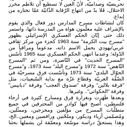
تحريضيّة وصداميّة، لأنّ العين لا تسطيع أن تلاطم مخرز
الاحتلال، فَلا بدّ من انتهاج الرّقابة الذّاتيّة عمّا نختاره من
إبداع.
كان لنشاطات مسرح المدارس دور فعال والذي يقوم
بالإشراف عليه معلّمون هواة من المدرسة ذاتها، واستمر
ذلك حتى إبّان الحكم العسكري الإسرائيلي بظهور
"مسرح بيت الكرمة" سنة 1963 كجزء من مركز ثقافي
عربي/يهودي يحمل الاسم ذاته، مدعوماً ومراقباً من
الدّولة؛ وعندما انتهى الحكم العسكري سنة 1965 تأسّس
"المسرح الحديث" في النّاصرة، ومن ثم "المسرح
النّاهض" سنة 1972 و"مسرح البلد" سنة 1973، و"مسرح
الجوّال البلدي" سنة 1973 وتأسّست فرق مسرحيّة في
الضّفّة الغربيّة وقطاع غزّة مع بداية السّبعينات، مثل
"فرقة بلالين" وفرقة "صندوق العجب" وفرقة "دبابيس"
وفرقة "الحكواتي".. وغيرها.
وبعدها ظَهَرت وبغزارة فِرق ومسارح كثيرة في أرجاء
فلسطين، أصبح فيها كوادر من المحترفين في جميع
متطلّبات المسرح من مؤلّفين ومخرجين، وممثّلين،
ومُصمّمي أزياء وديكور، وملحّنين وراقصين ومغنين..الخ،
وهذا يستحقّ دراسة موسّعة ومعمّقة لن يشملها بحثنا