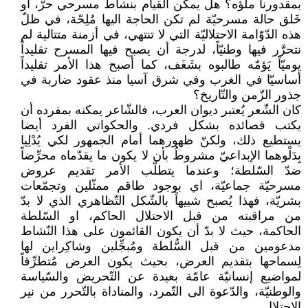
بمقدورنا ملؤه؟ هل يمكن القيام بنشاط مسرحي حرّ، او
خَلق حالة مسرحيّة لم تكن الحاجة اليها مُلِحّة، في ظلّ
هذه الدّوّامة الاحتلاليّة التي لا تنتهي، في أزمنة متتالية لم
نتحرَّر فيها وطنيّاً، لدرجة أن يصبح فيها المسرح تقليداً
يوميّاً يَؤمّه طالبوه بشَغَف، كما أصبح هذا الأمر تقليداً
أساسيّا في الغرب وفي شرق آسيا منذ عقود ضاربة في
جذور الزّمن والتّاريخ؟
كان الشّعر يُعتبر ديوان العرب، فالشّاعر يمكنه بمفرده أن
يكتب قصائده بشكل فردي. والحكواتي الفرد أيضا
يستطيع ذلك، ولكنّ ظهورهما أمام الجمهور لكي يُدْلِيا
بِدَلْوهما الإبداعيّ مشروطٌ بأن لا يكون ما يقدّماه محرِّضاً
ضدّ السّلطة؛ وعندما يتطلّب الأمر تقديم عروض
مسرحيّة جماعيّة، اي بوجود طاقم ممثّلين وتجمّعات
بشريّة، فهذا يُصبح شبيهاً بالشّكل التّظاهري الذي لا بدّ
من مراقبته من قبل الاحتلال الحاكم، او السّلطة
الحاكمة، حيث لا بدّ أن يكون القائمون على هذا النّشاط
مدعومين من قبل السُّلطة ومُبجِّلين وشاكِراين لها
لِسماحها بتقديم العرض، بحيث يكون العرض مُتطرِّقاً
لمواضيع إنسانيّة عامّة بعيدة عن التّحريض والسّياسة
والوطنيّة، والدّعوة الى التّمرد، والمناداة بالتّحرر من نير
الاحتلال.