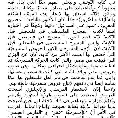
في كتابه التّوثيقي والبَحثي المهم جدّاً الذي بَذَل فيه
مجهوداَ كبيراَ باعتماده على مصادر صحفيّة وكتابات نقديّة
ووثائق دَلاليّة استعان بها لإنجاز هذه المهمّة الشّيّقة
والشّائِقة والضّروريّة جدّاً، كان الدّكتور والباحث المصري
المعروف "سيد علي اسماعيل" دقيقاً ومُحِقّاً في اختياره
اسماً لكتابه "المسرح الفلسطيني في فلسطين قبل
النّكبة" لأنّه قصد القول: "المسرح في فلسطين قبل
النّكبة"، وليس "المسرح الفلسطيني في فلسطين قبل
النّكبة"، لأنّ الزّخم المسرحي الكبير للعروض المسرحيّة
التي خَصّص لها القسم الأكبر من كتابه، كان عن الفِرَق
التي قَدِمَت من مصر، والتي كانت الحركة المسرحيّة قد
انطلقت منها وبقوّة بشكل احترافي ومكثّف، وهي تجوب
بعروضها مصر وبلاد الشّام التي كانت فلسطين بضمنها،
والتي كما يبدو ساهمت في تأثّر اهل فلسطين بها، ممّا
ساهم ايضا في دفعهم لإنتاج عروض مسرحيّة خاصّة بهم.
ولاحقاً إبّان الاستعمار الفرنسي والإنچليزي أصبحت
العروض المعتمدة على نصوص غربيّة تُستورد وتُترجَم
وتُقدّم بغزارة، وتبعناهم في ذلك لاحقاً، الى حين أصبحت
لدينا قدراتنا الذّاتيّة بكتابة نصوصنا وإنتاج أعمالنا. الغريب
في الأمر أنّ *6[مسرحيّة "عنتر" او "الفارس العبسي"