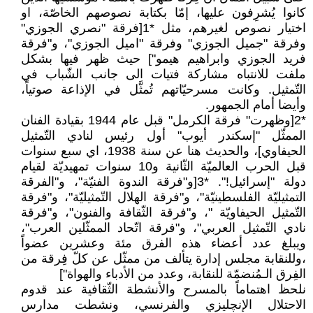
كانوا يُشرِفون عليها، إمّا بكتابة نصوصهم الخاصّة، او
اختيار نصوص لغيرهم، مثل *1[فرقة "نصري الجوزي"
وفرقة "جميل الجوزي" وفرقة "اميل الجوزي"، و"فرقة
فريد الجوزي وابراهيم هيمو"] حيث ظهر فيها بشكل
ملفت للانتباه مشاركة فتيات الى جانب الشّباب في
التّمثيل. وكانت مسرحيّاتهم تُمثَّل في الإذاعة صوتياً،
وأيضا أمام الجمهور.
*2[وظهرت" فرقة الكرمل" قبل عام 1944 بقيادة الفنان
الممثّل "إسكندر أيوب" أول رئيس لنادي التّمثيل
الحيفاوي]، والحديث هنا عن سنة 1938، اي سبع سنوات
قبل الحرب العالميّة الثّانية و10 سنوات تمهيديّة لقيام
دولة "إسرائيل!". *3[و"فرقة الندوة الفنيّة"، و"الفرقة
التمثيليّة الفلسطينيّة"، و"فرقة الهلال التّمثيليّة"، و"فرقة
التّمثيل الحيفاويّة "، و"فرقة الثّقافة والفنون"، و"فرقة
نادي التّمثيل العربي"، و"فرقة اتّحاد الممثّلين العرب"،
ويبلغ عدد أعضاء هذه الفرق مئة وعشرين عضواً
،وللنقابة مجلس إدارة يتألف من ممثّل عن كلّ فِرقة من
الفِرق الـمُنضمّة للنقابة، وعدد من الأدباء والهواة"]
نلحظ اهتماماً بالمسرح والأنشطة الثّقافية عند قدوم
الاحتلال الإنچليزي والفرنسي، ونشطت مدارس