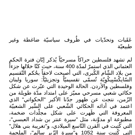
عَقَبات وتحدّيات في ظُروف سياسيّة ضاغطة وغير
طبيعيّة
لم تشهد فلسطين حراكاً مسرحيّاً يُذكر إبّان فترة الحكم
العثماني الذي استمرّ لمدّة 400 سنة، حيث كنّا خلالها جزءاً
من بلاد الشّام الكُبرى، التي أصبحت لاحقاً بحُكم التّقسيم
السّايكْسْبِيكُوِيّة تُسمّى تقسيميّاً وتجزيئيّاً: سوريا ولبنان
وفلسطين والأردن. الحالة الوحيدة التي عبّرت عن شكل
حكائي شعبي مسرحي مميّز على امتداد مدّة طويلة من
الزّمن، نتجت عن ظهور جدّنا الأكبر "الحكواتي" الذي
اعتمد في أدائه الحكائي الشّعبي على السِّير الشعبيّة
المعروفة التي ظَهرت على شكل مجلّدات ضخمة،
مطبوعة او مدوَّنة، مثل "سيرة عنتر بن شداد العبسي"،
التي كُتبت في القرن التّاسع الميلادي، و"تغريبة بني هلال"
التي كُتبت سنة 1052 و"سيرة الزّير سالم"، الملحمة