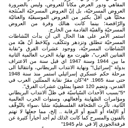
المقاهي ودور العرض مكاناً للعروض، وليس بالضرورة
العروض المسرحيّة، بل إنّ العروض المسرحيّة المـُنتَجة
محليّاً هي أقلّ بكثير من العروض الموسيقيّة والغنائيّة
والرّاقصة؛ بينما كانت هنالك وفرة من العروض
المسرحيّة والفنيّة القادمة من الخارج.
استمر الأمر على هذا الحال الى أن بدأت النّشاطات
المسرحيّة تنطلق وتزدهر وتتكثّف، ويُلاحَظ أنّ هبّة من
النّشاطات المسرحيّة، ووجود عشرات الفرق و"نقابة
الفنانين العرب"، ظهرت مع نهاية الحرب العالمية الثانية
ما بين 1944 وسنة 1947 اي قبل سنة من الاعتراف
بدولة "إسرائيل!" ونهاية الانتداب البريطاني، وانتقالنا الى
مرحلة حكم عسكري إسرائيلي استمر منذ سنة 1948
حتى سنة 1965. *4"كان مقرّ نقابة الممثّلين العرب في
القدس، وتضم 120 عضوا يمثلون عشرات الفرق".
*5"بسبب الأحداث السّياسيّة في ظلّ الانتداب البريطاني
ومؤامرات الصّهاينة وأفعالهم، وسنوات الحرب العالمية
الثّانية، تأثّرت الصّحافة الفلسطينيّة سَلبا ،سواء بالتّوقّف
أو الإلغاء أو المنع أو الرقابة .. إلخ، مما جعلها لا تهتم
بالفنون والمسرح كما كانت !لذلك لم أجد أخباراً كثيرة عن
فرقةالجوزي إلا في عام 1945"