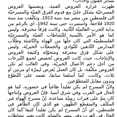
بسائر الفنون والآداب؟
ظهرت غزارة العروض الفنية، وبضمنها العروض
المسرحيّة بشكل جليّ مع قدوم الفرق الفنيّة والمسرحيّة
الى فلسطين من مصر منذ سنة 1913، وتكثّفت منذ سنة
1920 فَلاحقاً، واستمرت حتى سنة 1942، اي بالرغم من
بداية الحرب العالميّة الثّانية، وكانت فِرَقاً محترفة، وليس
كما هو الأمر بالنّسبة للنّشاطات الفنيّة والمسرحيّة
الفلسطينيّة التي كان جلّها من الهواة والنّاشئة وطلّاب
المدارس التّابعين للنّوادي والجمعيّات الخيريّة، وليس
على شكل فِرَق محترفة ومتجوّلة وكثيفة العروض
والإنتاجات، حيث كانت العروض تُخصص لجمع التّبرعات
من أجل دعم الأعمال الخيريّة، وفي الغالب لم تكن
العروض مكثَّفة، بل كان العمل يُعرض لـِمرّة او مرتين او
ثلاث، وكانت، كما أسلفنا سابقا، تعتمد على التّطوّع
وبدون مقابل للمتطوّعين.
ولأنّ المسرح لم يكن تقليداً طاغياً في حضوره، كما هو
الحال في الغرب وفي شرق آسيا، فإنّ العروض وإنتاجها
كان يتمّ على فترات زمنيّة متباعدة. إنّ مسرح الهواة غير
المكثّف والمتقطع الظّهور، هو الذي كان الظّاهر في
فلسطين، اي أنّ المسرح لم يكن تقليداً كثيفا ًكما كان
الحال في الغرب وفي مصر والشام. كانت تعتبر نشاطات