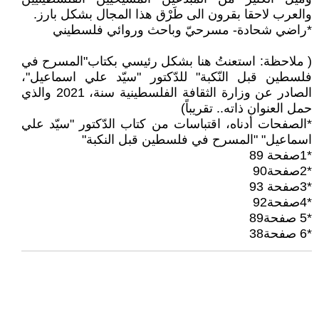
والعرب لاحقا بقرون الى طَرْق هذا المجال بشكل بارز.
*راضي شحادة- مسرحيّ وباحث وروائي فلسطيني
( ملاحظة: استعنتُ هنا بشكل رئيسي بكتاب"المسرح في
فلسطين قبل النّكبة" للدّكتور "سيّد علي اسماعيل"،
الصادر عن وزارة الثقافة الفلسطينية سنة، 2021 والذي
حمل العنوان ذاته.. تقريباً)
*الصفحات أدناه، اقتباسات من كتاب الدّكتور "سيّد علي
اسماعيل" "المسرح في فلسطين قبل النكبة"
*1صفحة 89
*2صفحة90
*3صفحة 93
*4صفحة92
*5 صفحة89
*6 صفحة38