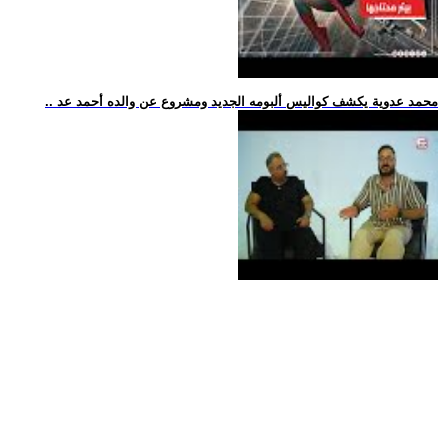
.. محمد عدوية يكشف كواليس ألبومه الجديد ومشروع عن والده أحمد عد