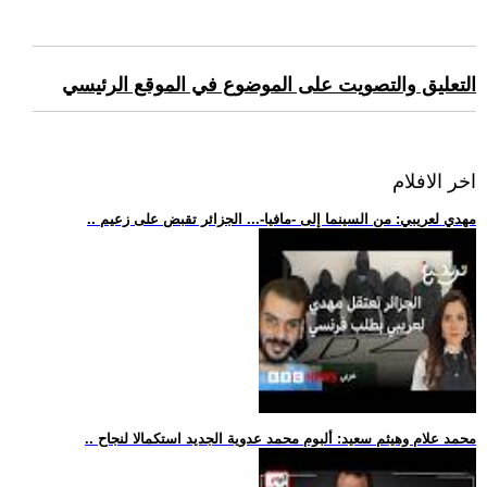
التعليق والتصويت على الموضوع في الموقع الرئيسي
اخر الافلام
.. مهدي لعريبي: من السينما إلى -مافيا-... الجزائر تقبض على زعيم
.. محمد علام وهيثم سعيد: ألبوم محمد عدوية الجديد استكمالا لنجاح