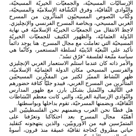
الإرساليّات المسيحيّة، والجمعيّات الخيريّة المسيحيّة،
والنّوادي الثّقافيّة، وفرق الكشّافة الإسلاميّة والمسيحيّة،
وكُتّاب النّصوص المسيحيّون المتأثّرون من المسرح
الغربي المسيحي، وبخاصة المسرح الفرنسي والإنچليزي.
لاحِظ الانتقال من الجمعيّات الخيريّة الإسلاميّة في نهاية
الدّولة العثمانيّة، والظهور الكثيف للجمعيّات الخيريّة
المسيحيّة التي تعاملت مع مجال المسرح. هنا يوجد دائماً
تأكيد على التّبعيّة الدّينيّة لسلطة المستعمر، وكأنّما هي
سياسة متّبعة لفلسفة "فرّق تسُد".
والأمر ذاته كان عندما استلم الاستعمار الغربي الإنچليزي
والفرنسي المسيحي مكان الدولة العثمانيّة الإسلاميّة،
ظهر النّشاط المميّز لكثير من المفكّرين المسيحيّين
المتأثّرين من المسرح الغربي، فيبدو جليّاً كثافة حضورهم
في التّأليف والتّمثيل بشكل بارز، مع ظهور المدارس
والنّوادي الإرسالية الغربيّة، والتي كانت معظم النّشاطات
الثّقافيّة، وبضمنها المسرحيّة، تقوم بداخلها وبواسطتها.
هل فطنّا نحن العرب وبضمنهم نحن الفلسطينيّين الى
أهمّيّة مجال المسرح بعد احتكاكنا وتعرّفنا على
المتمرّسين فيه من الأوروبيّين، والذين ينتهجونه كتقليد
حياتي مطروق كحاجة ثقافيّة عميقة منذ قرون، أسوةً