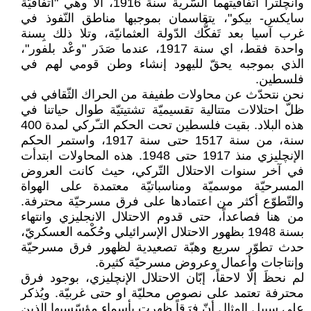
وانچلترا اتّفاقيتهما السّرية سنة 1916، ألا وهي "اتّفاقيّة
سايكس- بيكو"، يتقاسمان بموجبها مناطق النّفوذ في
غرب آسيا بعد تَفكُّك الدّولة العثمانيّة، وتلا ذلك بِسنة
واحدة فقط، اي سنة 1917، عندما صَدَر "وعْد بلفور"،
الذي بموجبه يحقّ لليهود إنشاء وطن قومي لهم في
فلسطين.
نحن نتحدّث عن محاولات طفيفة من الحراك الثّقافي في
ظلّ احتلالات متتالية تقسيميّة تشتيتيّة طوال حياتنا في
هذه البلاد. بقيت فلسطين تحت الحكم التـّركي لمدة 400
سنة، من سنة 1517 حتى سنة 1917، واستمر الحكم
الإنچليزي منذ 1917 حتى 1948. هذه المحاولات ابتدأت
في آخر سنوات الاحتلال التّركي، حيث كانت العروض
المسرحيّة موسميّة ومناسباتيّة معتمدة على الهواة
والتّطوّع أكثر من اعتمادها على فرق مسرحيّة محترفة.
من هنا فصاعداً، حتى قدوم الاحتلال الانجليزي وانتهاء
بسنة 1948 بظهور الاحتلال الإسرائيلي وحُكْمه العسكريّ،
حدث تطوّر سريع وهبّة تصعيدية لظهور فرق مسرحيّة
وإنتاجات وأعمال وعروض مسرحيّة كثيرة.
لم نحظَ إلّا لاحقاً، إبّان الاحتلال الإنچليزي، بوجود فرق
محترفة تعتمد على نصوص محليّة او حتى غربيّة. ويُذكر
على سبيل المثال أنّ فِرَقاً ظهرت بأسماء مؤسّسيها الذين