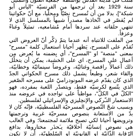
مُثّلت في مدينة القدس بواسطة "جمعيّة الفنون والتّمثيل"
سنة 1929 بعد أن ترجمها من الفرنسيّة "الياس أبو
شبكة"]، بدلا من أن تُمسرح نصّيّاً ومحلّيا، مع أنّ حكواتينا
لم يُقصّر في اتّخاذها مصدراً شبيهاً بالمسلسل الذي لا
تنتهي حلقاته عند سردها أمام مُشامعيه، تمثيلاً وغناءً
وعزفاً.
من الملفت للانتباه أنه عندما يتمّ ذِكْر أنّ العروض التي
تُقدّم على المسرح، يَظهر أحيانا استعمال كلمة "مسرح"
بمعنى "منصة" او "المسرح"، أي بِضمنه ما يُعرض من
أعمال على المسرح، اي على الخشبة، يمكن أن يتخلّل
ذلك أعمالاً راقصة وغنائيّة، وعروضاً سينمائيّة وخطابيّة،
والقاء شعر، وطبعاً يشمل ذلك مسرح الحكواتي الجدّ
الذي كان يقدّم عرضه المونودراميّ على مسرحه الصّغير
الذي يتّسع لكرسيّه فقط، ويتصدّر اللعبة بمفرده، فهو
"الكلّ في الكلّ"، مواظباً على تواجده في عروضه منذ
الاستعمار التـّركي والإنچليزي والإسرائيلي لفلسطين.
وبسبب شحّ النّصوص المسرحيّة الفلسطينيّة، فإنّه كان لا
بدّ من الاستعانة بنصوص مسرحيّة غربية وترجمتها
وترويضها أحيانا لكي تصبح ملائمة لمجتمعنا؛ وفي الغالب
هي نصوص إنسانيّة أخلاقيّة يـَحذَر مختاروها، بدافع
الرّقابة الذّاتيّة او القانونيّة او السّلطويّة، أن لا تكون