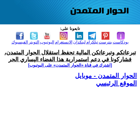
تابعونا على:
بودكاست
بنترست
تيلكرام
لينكدإن
الانستغرام
اليوتيوب
التويتر
الفيسبوك
تبرعاتكم وتبرعاتكن المالية تحفظ استقلال الحوار المتمدن،
فشاركونا في دعم استمرارية هذا الفضاء اليساري الحر
[اشترك في قناة ‫«الحوار المتمدن» على اليوتيوب]
الحوار المتمدن - موبايل
الموقع الرئيسي