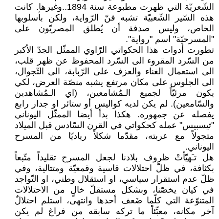
الشّعريّة التي ظهرت مطبوعة سنة 1894..وغيرها. كانت
هذه السّير الشّعبيّة تشبه فنّ الرّواية، ولكن بأسلوبها
الخاص، وليس صدفة أن يُطلق المصريّون على
"المسرحيّة" اسم "رواية".
تطورت أدوات هذا الحكواتي الرّاوي الممثّل الجدّ الأكبر
من السّرد المقروء الى السّرد المحفوظ عن ظهر قلب،
الى استعمال الغناء والعزف على الرّبابة، الى التّجوال،
الى الجلوس على مكان مرتفع يشبه منصّة العرض، لكي
يكون مرئيّاً لجميع الـمُشامعين، (اي الـمُشاهدين
والسّامعين). لم يكن لديه كواليس أو ستائر او جدار رابع
يفصله عن جمهوره. هكذا بدأ أيضا الممثّل اليوناني
"ثيسبيس" عمله كحكواتي في القرن السّادس قبل الميلاد
متجولاً مع عربته، مقدّما شكلاً رياديّا من المسرح
اليوناني.
هل تـَهيّأتْ ظروف بلادنا لجعل المسرح تقليداً متّبعاً
بكثافة، في ظلّ احتلالات قاسية وقمعيّة ومتتالية، وفي
ظلّ عدم استقرار سياسي، او استقلال وطني، او التّواجد
في كيان يخصّنا، وبشكل مستقلّ خالٍ من الاحتلالات
المتنوّعة التي كلّما ضَعف أحدها وانتهى، استلم احتلالٌ
آخر مكانه، معبِّئاً ما تركه سابقه من فراغ لم يكن