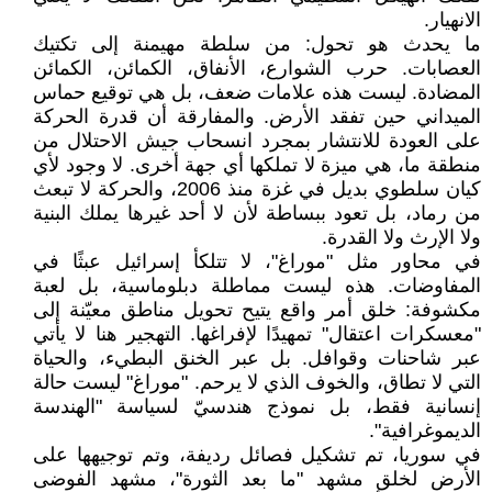
الانهيار.
ما يحدث هو تحول: من سلطة مهيمنة إلى تكتيك
العصابات. حرب الشوارع، الأنفاق، الكمائن، الكمائن
المضادة. ليست هذه علامات ضعف، بل هي توقيع حماس
الميداني حين تفقد الأرض. والمفارقة أن قدرة الحركة
على العودة للانتشار بمجرد انسحاب جيش الاحتلال من
منطقة ما، هي ميزة لا تملكها أي جهة أخرى. لا وجود لأي
كيان سلطوي بديل في غزة منذ 2006، والحركة لا تبعث
من رماد، بل تعود ببساطة لأن لا أحد غيرها يملك البنية
ولا الإرث ولا القدرة.
في محاور مثل "موراغ"، لا تتلكأ إسرائيل عبثًا في
المفاوضات. هذه ليست مماطلة دبلوماسية، بل لعبة
مكشوفة: خلق أمر واقع يتيح تحويل مناطق معيّنة إلى
"معسكرات اعتقال" تمهيدًا لإفراغها. التهجير هنا لا يأتي
عبر شاحنات وقوافل. بل عبر الخنق البطيء، والحياة
التي لا تطاق، والخوف الذي لا يرحم. "موراغ" ليست حالة
إنسانية فقط، بل نموذج هندسيّ لسياسة "الهندسة
الديموغرافية".
في سوريا، تم تشكيل فصائل رديفة، وتم توجيهها على
الأرض لخلق مشهد "ما بعد الثورة"، مشهد الفوضى