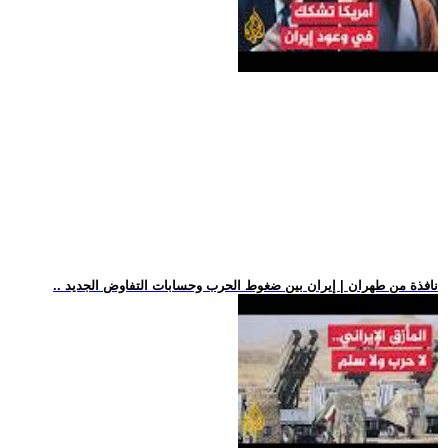
.. نافذة من طهران | إيران بين ضغوط الحرب وحسابات التفاوض الجديد