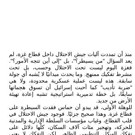
منذ أن تمددت آليات جيش الاحتلال داخل قطاع غزة، لم
يعد السؤال "من يسيطر؟"، بل "إلى أين تتجه الأمور؟".
فغزة اليوم ليست تحت الاحتلال وحسب، بل تحت
مشرط تفكيك ممنهج. وما يحدث ميدانيًا لا يُشبه أي جولة
سابقة. هذه ليست عملية عسكرية محدودة، ولا هي
"ضربة تأديب" كما أحبت إسرائيل أن تسوق هجماتها
سابقًا، بل خطة تدميرية استراتيجية تشبه إعادة تهيئة
الأرض من جديد.
للوهلة الأولى، قد يبدو أن حماس فقدت السيطرة على
قطاع غزة. وهذا صحيح جزئيًا. فوجود جيش الاحتلال في
قلب القطاع، وغياب مؤسسات السلطة الإدارية والمدنية
للحركة، وتهجير مئات آلاف السكان، كلّها دلائل على
تفكك الهيكل التنظيمي الظاهر. لكن التفكك لا يعني