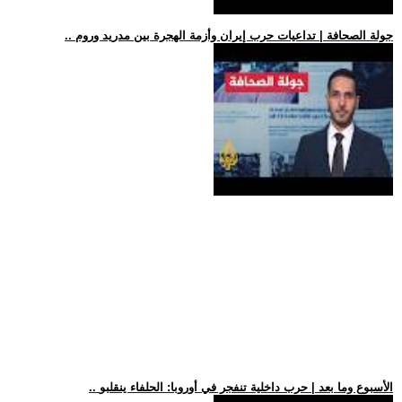
.. جولة الصحافة | تداعيات حرب إيران وأزمة الهجرة بين مدريد وروم
.. الأسبوع وما بعد | حرب داخلية تنفجر في أوروبا: الحلفاء ينقلبو