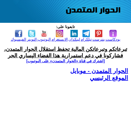
تابعونا على:
بودكاست
بنترست
تيلكرام
لينكدإن
الانستغرام
اليوتيوب
التويتر
الفيسبوك
تبرعاتكم وتبرعاتكن المالية تحفظ استقلال الحوار المتمدن،
فشاركونا في دعم استمرارية هذا الفضاء اليساري الحر
[اشترك في قناة ‫«الحوار المتمدن» على اليوتيوب]
الحوار المتمدن - موبايل
الموقع الرئيسي