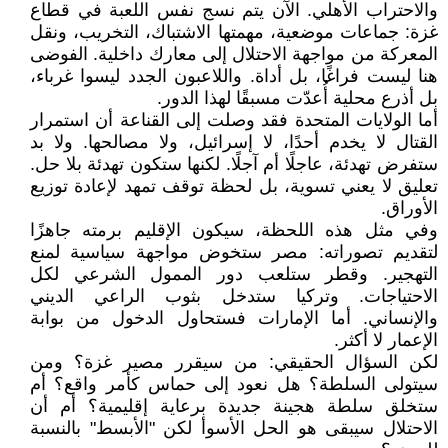
والاحتراب الأهلي. الآن يتم نسج نفس اللعبة في قطاع
غزة: جماعات موضعية، مهمتها الاشتباك، التخريب، ونقل
المعركة من مواجهة الاحتلال إلى معارك داخلية. الفوضى
هنا ليست فراغًا، بل أداة. واللاعبون الجدد ليسوا غرباء،
بل أذرع محلية أُعدّت مسبقًا لهذا الدور.
أما الولايات المتحدة فقد وصلت إلى القناعة أن استمرار
القتال لا يخدم أحدًا، لا إسرائيل، ولا مصالحها. ولا بد
ستفرض تهدئة، عاجلًا أم آجلًا. لكنها ستكون تهدئة بلا حل.
تعليق لا يعني تسوية، بل لحظة توقف تمهد لإعادة توزيع
الأوراق.
وفي مثل هذه اللحظة، سيكون الإقليم برمته جاهزًا
لتقديم تصوراته: مصر ستخوض مواجهة سياسية لمنع
التهجير. وقطر ستلعب دور الممول الشرعي لكل
الاحتياجات. وتركيا ستدخل بثوب الراعي الديني
والإنساني. أما الإمارات فستحاول الدخول من بوابة
الإعمار لا أكثر.
لكن السؤال الحقيقي: من سيقرر مصير غزة؟ ومن
سيتولى السلطة؟ هل نعود إلى حماس كأمر واقع؟ أم
ستخلق سلطة هجينة جديدة برعاية إقليمية؟ أم أن
الاحتلال سيبقى هو الحل الأسوأ لكن "الأبسط" بالنسبة