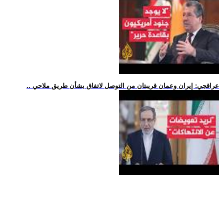
.. عراقجي: إيران وعمان قريبتان من التوصل لاتفاق بشأن طريق ملاحي