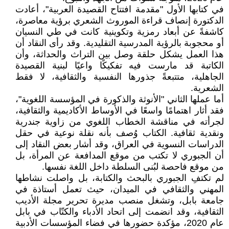
في كتابها الأول "مقدمة افتتاح القصيدة العربية"، أعادت
الدكتورة إنصاف قراءة الموروث الشعري برؤية معاصرة،
كاشفةً عن أبعاد رمزية وتكوينية كانت في طي النسيان
أو محجوبة بالرؤية المدرسية التقليدية. وقد رأى النقاد أن
هذا العمل يشكل حلقة وصل بين التراث والحداثة، وأن
الكاتبة قد مارست فيه تفكيكًا واعيًا لبنية القصيدة
الجاهلية، متتبعةً جذورها النفسية والثقافية، لا فقط
الشعرية.
أما عملها الثاني "الأنوثة والذكورة في المؤسسة اللغوية"،
فقد أثار اهتمامًا واسعًا في الأوساط الأكاديمية والثقافية،
لجرأته في مناقشة الخطاب اللغوي من زاوية جندرية
ونقدية ثقافية. الكتاب وُصف بأنه نقلة نوعية في حقل
الدراسات النسوية في العراق، وقد أشار بعض النقاد إلى
أن الجبوري لا تكتب من موقع المدافعة عن المرأة، بل
من موقع فاحصة لبُنى السلطة داخل اللغة نفسها.
لم تكتفِ الجبوري بالبحث والكتابة، بل واصلت نشاطها
المهني والثقافي في الميدان، حيث تعمل أستاذة في
جامعة بابل، وتشغل منصب مديرة تحرير مجلة الأديب
الثقافية، وقد انضمت إلى اتحاد الأدباء والكتّاب في بابل
عام 2020، مؤكدة حضورها في فضاء المؤسسات الأدبية