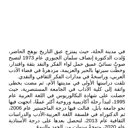
في مدينة الحلة، حيث يمتزج عبق التاريخ بوهج الحاضر،
وُلدت الدكتورة إنصاف سلمان الجبوري عام 1973 لتصبح
صوتٌ نسائيّ عميق حمل لواء الفكر والنقد بثقة واقتدار،
وخطّت سيرتها بالحبر والعزيمة، مزدهرةً في فضاء الأدب
العربي، وراسخةً في مدارات الفكر الثقافي والنقدي.
تلقت دراستها الأولى في مدينتها الأم، ثم مضت بخطى
واثقة إلى كلية الآداب في الجامعة المستنصرية، حيث
حصلت على شهادة البكالوريوس في اللغة العربية عام
1995، لتبدأ رحلة أكاديمية وروحية أكثر عمقًا، اتجهت فيها
نحو جامعة بابل، فنالت فيها درجة الماجستير عام 2006،
ثم الدكتوراه في فلسفة اللغة العربية-الأدب والدراسات
الثقافية عام 2013، لتحصل بعدها على درجة الأستاذية
عام 2020، متوجةً سنوات من الجهد والنبوغ.