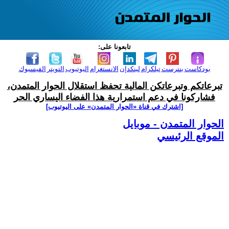
تابعونا على:
بودكاست
بنترست
تيلكرام
لينكدإن
الانستغرام
اليوتيوب
التويتر
الفيسبوك
تبرعاتكم وتبرعاتكن المالية تحفظ استقلال الحوار المتمدن،
فشاركونا في دعم استمرارية هذا الفضاء اليساري الحر
[اشترك في قناة ‫«الحوار المتمدن» على اليوتيوب]
الحوار المتمدن - موبايل
الموقع الرئيسي