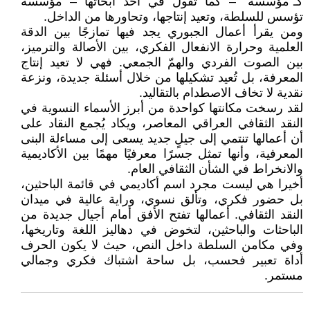
كـ"مؤسسة" – كما تقول في أحد أبحاثها – مؤسسة
تؤسس للسلطة، وتعيد إنتاجها، وتحاورها من الداخل.
ومن يقرأ أعمال الجبوري يجد فيها تمازجًا بين الدقة
العلمية وحرارة الانفعال الفكري، بين الأصالة والترميز،
بين الصوت الفردي والهمّ الجمعي. فهي لا تعيد إنتاج
المعرفة، بل تُعيد تشكيلها من خلال أسئلة جديدة، ونزعة
نقدية لا تخاف الاصطدام بالتقاليد.
لقد رسخت مكانتها كواحدة من أبرز الأسماء النسوية في
النقد الثقافي العراقي المعاصر، ويكاد يُجمع النقاد على
أن أعمالها تنتمي إلى جيلٍ جديد يسعى إلى مساءلة البنى
المعرفية، وأنها تمثل جسرًا معرفيًا مهمًا بين الأكاديمية
والانخراط في الشأن الثقافي العام.
أخيرا هي ليست مجرد اسم أكاديمي في قائمة الباحثين،
بل حضور فكري، وتألق نسوي، وراية عالية في ميدان
النقد الثقافي. أعمالها تفتح الأفق أمام أجيال جديدة من
الباحثات والباحثين، لتخوض في دهاليز اللغة وتاريخها،
وفي مكامن السلطة داخل النص، حيث لا يكون الحرف
أداة تعبير فحسب، بل ساحة اشتباك فكري وجمالي
مستمر.