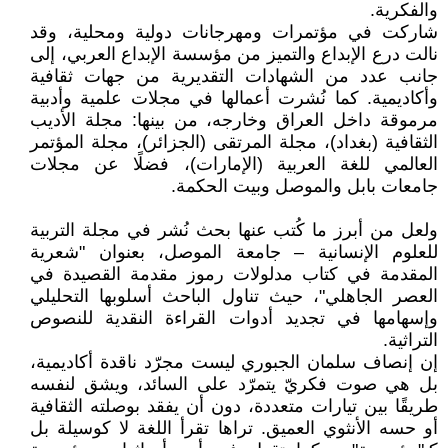
والفكرية.
شاركت في مؤتمرات ومهرجانات دولية ومحلية، وقد
نالت درع الإبداع والتميز من مؤسسة الإبداع العربي، إلى
جانب عدد من الشهادات التقديرية من جهات ثقافية
وأكاديمية. كما نُشرت أعمالها في مجلات علمية وأدبية
مرموقة داخل العراق وخارجه، من بينها: مجلة الأديب
الثقافية (بغداد)، مجلة المرتقى (الجزائر)، مجلة المؤتمر
العالمي للغة العربية (الإمارات)، فضلًا عن مجلات
جامعات بابل والموصل وبيت الحكمة.
ولعل من أبرز ما كُتب عنها بحث نُشر في مجلة التربية
للعلوم الإنسانية – جامعة الموصل، بعنوان "شعرية
المقدمة في كتاب مدلولات رموز مقدمة القصيدة في
العصر الجاهلي"، حيث تناول الباحث أسلوبها التحليلي
وإسهامها في تجديد أدوات القراءة النقدية للنصوص
التراثية.
إن إنصاف سلمان الجبوري ليست مجرّد ناقدة أكاديمية،
بل هي صوت فكريّ يتمرّد على السائد، ويشق لنفسه
طريقًا بين تيارات متعددة، دون أن يفقد بوصلته الثقافية
أو حسه الأنثوي العميق. تراها تقرأ اللغة لا كوسيلة بل