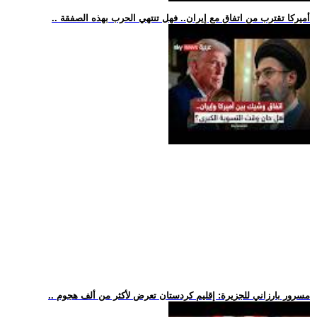
.. أميركا تقترب من اتفاق مع إيران.. فهل تنتهي الحرب بهذه الصفقة
.. مسرور بارزاني للجزيرة: إقليم كردستان تعرض لأكثر من ألف هجوم