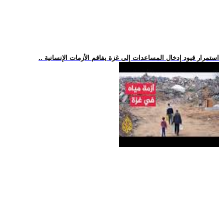
.. استمرار قيود إدخال المساعدات إلى غزة يفاقم الأزمات الإنسانية