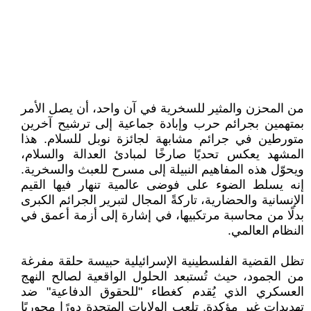
من المحزن والمثير للسخرية في آن واحد، أن يصل الأمر
بمتهمين بجرائم حرب وإبادة جماعية إلى ترشيح آخرين
متورطين في جرائم مشابهة لجائزة نوبل للسلام. هذا
المشهد يعكس تحديًا صارخًا لمبادئ العدالة والسلام،
ويحوّل هذه المفاهيم النبيلة إلى مسرح للعبث والسخرية.
إنه يسلط الضوء على فوضى عالمية تنهار فيها القيم
الإنسانية والحضارية، تاركةً المجال لتبرير الجرائم الكبرى
بدلًا من محاسبة مرتكبيها، في إشارة إلى أزمة أعمق في
النظام العالمي.
تظل القضية الفلسطينية الإسرائيلية حبيسة حلقة مفرغة
من الجمود، حيث تُستبعد الحلول الواقعية لصالح النهج
العسكري الذي يُقدم كغطاء "للحقوق الدفاعية" ضد
تهديدات غير مؤكدة. تلعب الولايات المتحدة دورًا محوريًا