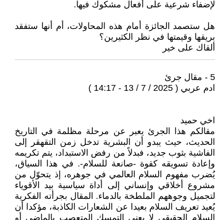
لإضفاء شرعية على أفعال مشكوك فيها.
هل ستصمد الجائزة أمام هذه المحاولات، أم أنها ستفقد
بريقها وقيمتها في نظر الكثيرين؟
ألقاك على خير
5 - مقال جرئ
ادم عربي ( 2025 / 7 / 13 - 14:17 )
اخي حميد
مقالكم هذا الجرئ يعبر عن مرحلة مظلمة في التاريخ
الحديث، حيث يبدو أن البشرية تدخل زمن التقهقر إلى
الفاشية بثوب جديد، فبدلاً من رفض الاستبداد، يتم تكريمه
وإعادة تسويقه كقوة -صانعة للسلام-. في هذا السياق،
يُضرب مفهوم السلام العالمي في جوهره، إذ يتحوّل من
مشروع أخلاقي وإنساني إلى أداة سياسية بيد الأقوياء
لتجميل وجوههم الملطخة بالدماء. المقال بجرأته الفكرية
يُعيد تعريف السلام بعيدا عن الشعارات الكاذبة، مؤكدا أن
السلام الحقيقي لا يعني التمسك المتعصب بالماضي أو