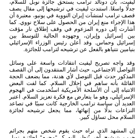
ليفيت، بأن دونالد ترامب يستحق جائزة نوبل للسلام،
جدلًا واسعًا. استندت ليفيت في ترشيحها إلى مقال يصف
قصف ترامب لمنشآت إيران النووية في يونيو، معتبرة أن
هذا الإجراء منع إيران من الحصول على سلاح نووي. كما
أشارت إلى دوره المزعوم في وقف إطلاق نار مؤقت
بين إسرائيل وإيران، وجهوده الحالية للتوسط بين
إسرائيل وحماس. وقد أعلن رئيس الوزراء الإسرائيلي
بنيامين نتنياهو بالفعل عن ترشيحه لترامب للجائزة.
وقد واجه تصريح ليفيت انتقادات واسعة على وسائل
التواصل الاجتماعي، حيث أشار المنتقدون إلى أن القصف
المذكور حدث قبل التوصل لأي هدنة، مما يضعف الحجة
القائلة بأنه ساهم في إحلال السلام. كما لفت البعض
الانتباه إلى أن الأسلحة الأمريكية استُخدمت في الهجوم
الإسرائيلي، وهو ما يتعارض مع فكرة تعزيز السلام. اعتبر
العديد أن سياسة ترامب الخارجية كانت سببًا في تصاعد
النزاعات بدلًا من إنهائها، مما يجعل ترشيحه لجائزة
السلام محل تساؤل كبير.
إن المشهد الذي نراه حيث يقوم شخص متهم بجرائم
حرب بترشيح آخر يُنظر إليه كـ "مجرم" لجائزة نوبل