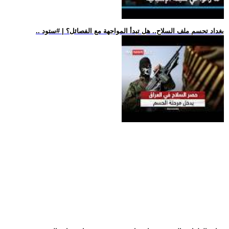
.. بغداد تحسم ملف السلاح.. هل تبدأ المواجهة مع الفصائل؟ | #ستود