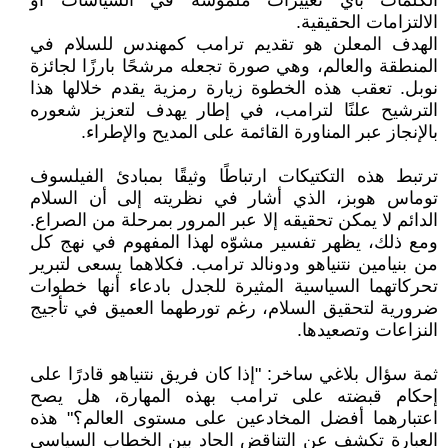
الكلمات بأي تغييرات ملموسة في السياسات أو
الالتزامات الحقيقية.
الهدف المعلن هو تقديم ترامب كمهندس للسلام في
المنطقة والعالم، وهي صورة تجعله مرشحًا بارزًا لجائزة
نوبل. تعقب هذه الخطوة زيارة رمزية يقدم خلالها هذا
الترشيح علنًا لترامب، في إطار يهدف لتعزيز شعوره
بالإنجاز عبر المناورة القائمة على المديح والإطراء.
ترتبط هذه التكتيكات ارتباطًا وثيقًا بمبادئ الفيلسوف
توماس هوبز، الذي أشار في نظريته إلى أن السلام
الدائم لا يمكن تحقيقه إلا عبر المرور بمرحلة من الصراع.
ومع ذلك، يظهر تفسير مشوّه لهذا المفهوم في نهج كل
من بنيامين نتنياهو ودونالد ترامب. فكلاهما يسعى لتبرير
تحركاتهما السياسية المثيرة للجدل بادعاء أنها خطوات
ضرورية لتحقيق السلام، رغم تورطهما العميق في تأجيج
النزاعات وتصعيدها.
ثمة سؤال بلاغي ساخر: "إذا كان فريق نتنياهو قادرًا على
إحكام قبضته على ترامب بهذه المهارة، هل يصح
اعتبارهما أفضل المخادعين على مستوى العالم؟" هذه
العبارة تكشف عن التناقض الحاد بين الخطاب السياسي