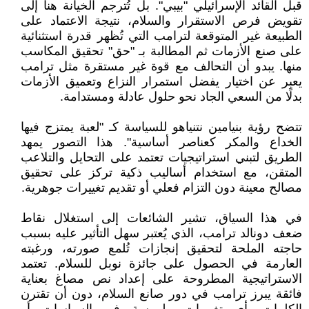
قبل القائد الإسرائيلي "بيبي". بل تُترجم الخيانة هنا إلى
تقويض فرص الاستقرار والسلام، نتيجة الاعتماد على
الطبيعة غير المتوقعة لترامب التي تُظهر قدرة استثنائية
على صنع الأزمات ثم المطالبة بـ "حق" تحقيق المكاسب
منها. يبدو أن التحالف مع قوة غير مستقرة مثل ترامب
يعبر عن اختيار يفضل استمرار النزاع وتعميق الأزمات
بدلًا من السعي الجاد نحو حلول عادلة ومستدامة.
تتضح رؤية بنيامين نتنياهو للسياسة كـ "لعبة يمتزج فيها
الخداع والمكر كعناصر أساسية". هذا التصور يمهد
الطريق لتبني استراتيجيات تعتمد على التحايل والتلاعب
المتقن، مع استخدام أساليب ذكية تركز على تحقيق
مصالح معينة دون التزام فعلي أو تقديم تغييرات جوهرية.
في هذا السياق، تشير الشائعات إلى استغلال نقاط
ضعف دونالد ترامب، الذي يُعتبر سهل التأثير عليه بسبب
حاجته الملحة لتحقيق إنجازات تُلمع صورته، ورغبته
العارمة في الحصول على جائزة نوبل للسلام. تعتمد
الاستراتيجية المطروحة على إعداد نص مصاغ بعناية
فائقة يبرز ترامب في دور صانع السلام، دون أن تقترن