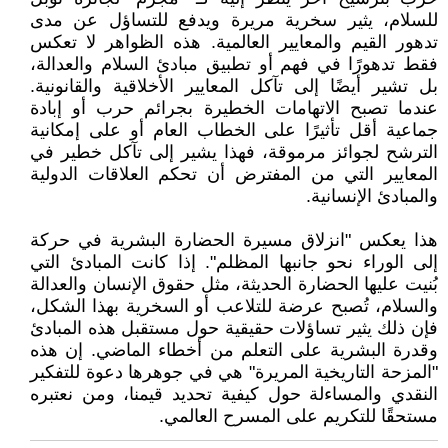
للسلام، يثير سخرية مريرة ويدفع للتساؤل عن مدى
تدهور القيم والمعايير العالمية. هذه الظواهر لا تعكس
فقط تدهورًا في فهم أو تطبيق مبادئ السلام والعدالة،
بل تشير أيضًا إلى تآكل المعايير الأخلاقية والقانونية.
عندما تصبح الاتهامات الخطيرة بجرائم حرب أو إبادة
جماعية أقل تأثيرًا على الخطاب العام أو على إمكانية
الترشح لجوائز مرموقة، فهذا يشير إلى تآكل خطير في
المعايير التي من المفترض أن تحكم العلاقات الدولية
والمبادئ الإنسانية.
هذا يعكس "انزلاق مسيرة الحضارة البشرية في حركة
إلى الوراء نحو جانبها المظلم". إذا كانت المبادئ التي
بُنيت عليها الحضارة الحديثة، مثل حقوق الإنسان والعدالة
والسلام، تُصبح عرضة للتلاعب أو السخرية بهذا الشكل،
فإن ذلك يثير تساؤلات حقيقية حول مستقبل هذه المبادئ
وقدرة البشرية على التعلم من أخطاء الماضي. إن هذه
"المزحة التاريخية المريرة" هي في جوهرها دعوة للتفكير
النقدي والمساءلة حول كيفية تحديد قيمنا، ومن نعتبره
مستحقًا للتكريم على المسرح العالمي.