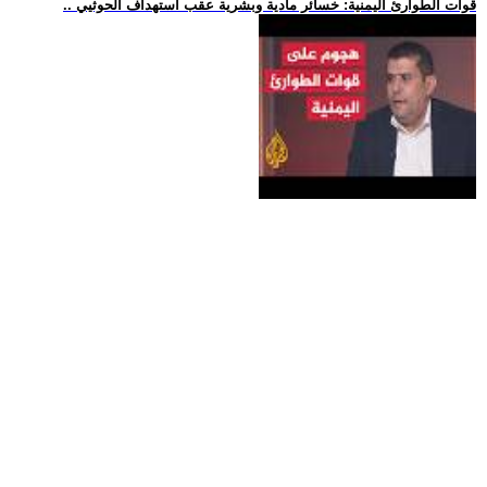
.. قوات الطوارئ اليمنية: خسائر مادية وبشرية عقب استهداف الحوثيي