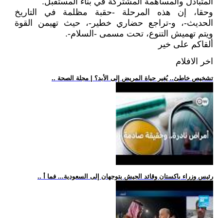
المتبادل والمساهمة المشتركة في بناء المستقبل.
وحقا، إن هذه المرحلة -حقبة مظلمة في التاريخ
الحديث-، و-تراجع حضاري خطير-، حيث تهيمن القوة
ويتم تهميش التنوع، تحت مسمى -السلام-.
ألقاكم على خير
اخر الافلام
.. تشخيص خاطئ.. يُغير حياة المريض إلى الأبد؟ | مجلة الصحة
.. رئيس وزراء باكستان وقائد الجيش يتوجهان إلى السعودية... فما أ