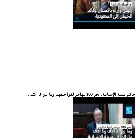
.. حاكم سبتة الإسبانية: نحو 100 مهاجر لقوا حتفهم وما بين 3 آلاف