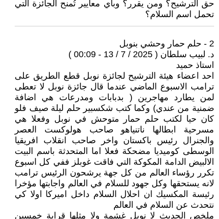
حق الترشيح؟ ومن يقرر؟ وبأي معايير تُمنح الجائزة التي
تحمل اسم السلام؟
2 - حلم حمار وحشي بنوبل‏
د. لبيب سلطان ( 2025 / 7 / 13 - 00:09 )
استاذ حميد
احد اعضاء هيئة الترشيح لجائزة نوبل قطع الطريق على
ترامب الاسبوع الماضي عندما قال جائزة نوبل لا تعطى
لمن يطارد مهاجرين ( بدبابات ومدرعات هي اضافة
ضمنية من عندي) وكما كتب شكسبير حلم ليلة صيف فلو
كان حيا لكتب حلم حمار متوحش في نوبل وفعلا هي
مسرحية ابطالها ناتنياهو صاحب هولوكست العصر
والجنرال رئيس باكستان واخر صاحب انقلاب افريقيا
الوسطى كوميديا مضحكة فعلا اما المتحدثة باسم البيت
الالبيض الدامة المكوكة التي فاقت غوبلز ففي كل اسبوع
تكرر رؤساء العالم من كل جهة يرشحون الرئيس ترامب
لانه يستحقها وكل جهود للسلام في العالم واجابتها مؤخرا
رئيسة المكسيك ان احلال السلام داخل اميركا اولا كي
نتحدث عن السلام في العالم
ملخص الحديث لا نوبل غشمة ولا مثلها قرابة خمسين