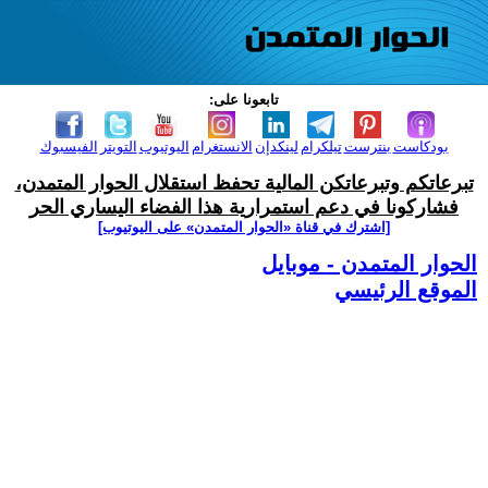
تابعونا على:
بودكاست
بنترست
تيلكرام
لينكدإن
الانستغرام
اليوتيوب
التويتر
الفيسبوك
تبرعاتكم وتبرعاتكن المالية تحفظ استقلال الحوار المتمدن،
فشاركونا في دعم استمرارية هذا الفضاء اليساري الحر
[اشترك في قناة ‫«الحوار المتمدن» على اليوتيوب]
الحوار المتمدن - موبايل
الموقع الرئيسي