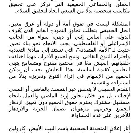
المعلن والمساعي الحقيقية التي تركز على تحقيق
مكاسب شخصية بدلًا من السعي الجاد لتحقيق السلام.
المشكلة ليست في تفوق أمة أو دولة أو عرق معين.
الحل الحقيقي يتطلب تجاوز النموذج القائم الذي يُعّرف
الدولة على أساس إثني أو ديني، سواء من الجانب
الإسرائيلي أو الفلسطيني. يجب الاتجاه نحو بناء تصور
حديث لـ "الأمة المتمدنة"، التي تستند إلى مبادئ التعددية
واحترام التنوع الثقافي، وتتيح لجميع الأفراد، مهما اختلفت
خلفياتهم، العيش معًا في مجتمع مفتوح ومتسامح يتبنى
التعايش كقيمة أساسية. هذا التعايش يجب أن يمكن
الجميع من الإسهام في إثراء التنوع وتعزيزه بدلًا من
استنزافه وتقسيمه.
التقدم الحقيقي لا يتحقق عبر التمسك بالماضي أو السعي
لإحيائه، بل من خلال تجاوز إرث الماضي والعمل باتجاه
مستقبل مشترك يحترم حقوق الجميع دون تمييز. ازدهار
الجميع وحريتهم مرهونان بضمان الحرية والازدهار
للآخرين على قدم المساواة.
أثار إعلان المتحدثة الصحفية باسم البيت الأبيض، كارولين