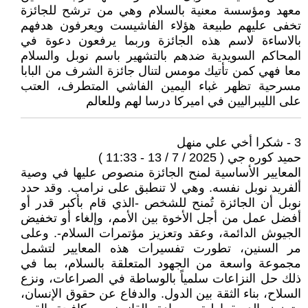
معهد ومؤسسة معنية بالسلام وهي من ترشح للجائزة
تخفى عليهم طبيعة هؤلاء الفاشيست ويعرفون هدفهم
بالاساءة لاسم هذه الجائزة وربما يرفعون دعوة في
المحاكم السويدية ضدهم بالتشهير باسم نوبل والسلام
معا فهي كمن تأتيك مومس لتنال جائزة الشرف من البابا
مسرحية تظهر غباء اليمين الفاشي المتطرف، العتب
على الليبراليين في اميركا درسا لهم وللعالم
3 - شكرا أخي علي منهل
حميد كوره جي ( 2025 / 7 / 13 - 11:33 )
المعايير الأساسية لمنح الجائزة منصوص عليها في وصية
ألفريد نوبل نفسه. وهي لا تنطبق على نرامب. وقد حدد
نوبل أن الجائزة تُمنح للشخص -الذي قام بأكبر قدر أو
أفضل عمل من أجل الأخوة بين الأمم، وإلغاء أو تخفيض
الجيوش الدائمة، وعقد وتعزيز مؤتمرات السلام-. وعلى
مر السنين، تطورت تفسيرات هذه المعايير لتشمل
مجموعة واسعة من الجهود المتعلقة بالسلام، بما في
ذلك حل النزاعات سلمياً بالوساطة في الصراعات، ونزع
السلاح، بناء الثقة بين الدول. والدفاع عن حقوق الإنسان،