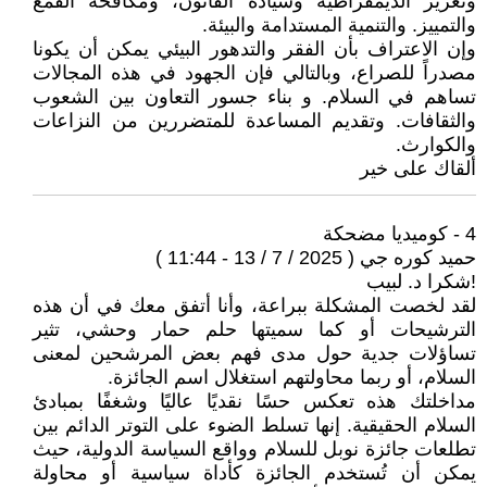
وتعزيز الديمقراطية وسيادة القانون، ومكافحة القمع
والتمييز. والتنمية المستدامة والبيئة.
وإن الاعتراف بأن الفقر والتدهور البيئي يمكن أن يكونا
مصدراً للصراع، وبالتالي فإن الجهود في هذه المجالات
تساهم في السلام. و بناء جسور التعاون بين الشعوب
والثقافات. وتقديم المساعدة للمتضررين من النزاعات
والكوارث.
ألقاك على خير
4 - كوميديا مضحكة
حميد كوره جي ( 2025 / 7 / 13 - 11:44 )
!شكرا د. لبيب
لقد لخصت المشكلة ببراعة، وأنا أتفق معك في أن هذه
الترشيحات أو كما سميتها حلم حمار وحشي، تثير
تساؤلات جدية حول مدى فهم بعض المرشحين لمعنى
السلام، أو ربما محاولتهم استغلال اسم الجائزة.
مداخلتك هذه تعكس حسًا نقديًا عاليًا وشغفًا بمبادئ
السلام الحقيقية. إنها تسلط الضوء على التوتر الدائم بين
تطلعات جائزة نوبل للسلام وواقع السياسة الدولية، حيث
يمكن أن تُستخدم الجائزة كأداة سياسية أو محاولة