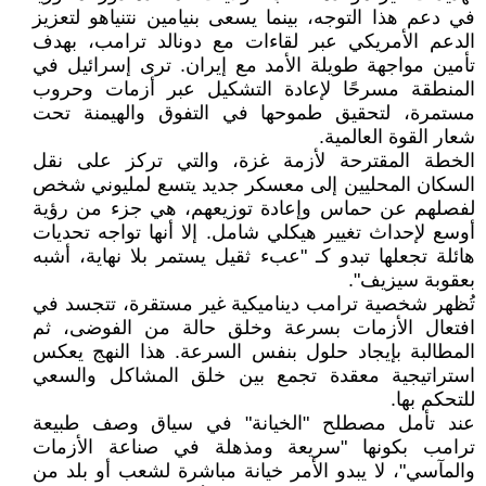
في دعم هذا التوجه، بينما يسعى بنيامين نتنياهو لتعزيز
الدعم الأمريكي عبر لقاءات مع دونالد ترامب، بهدف
تأمين مواجهة طويلة الأمد مع إيران. ترى إسرائيل في
المنطقة مسرحًا لإعادة التشكيل عبر أزمات وحروب
مستمرة، لتحقيق طموحها في التفوق والهيمنة تحت
شعار القوة العالمية.
الخطة المقترحة لأزمة غزة، والتي تركز على نقل
السكان المحليين إلى معسكر جديد يتسع لمليوني شخص
لفصلهم عن حماس وإعادة توزيعهم، هي جزء من رؤية
أوسع لإحداث تغيير هيكلي شامل. إلا أنها تواجه تحديات
هائلة تجعلها تبدو كـ "عبء ثقيل يستمر بلا نهاية، أشبه
بعقوبة سيزيف".
تُظهر شخصية ترامب ديناميكية غير مستقرة، تتجسد في
افتعال الأزمات بسرعة وخلق حالة من الفوضى، ثم
المطالبة بإيجاد حلول بنفس السرعة. هذا النهج يعكس
استراتيجية معقدة تجمع بين خلق المشاكل والسعي
للتحكم بها.
عند تأمل مصطلح "الخيانة" في سياق وصف طبيعة
ترامب بكونها "سريعة ومذهلة في صناعة الأزمات
والمآسي"، لا يبدو الأمر خيانة مباشرة لشعب أو بلد من