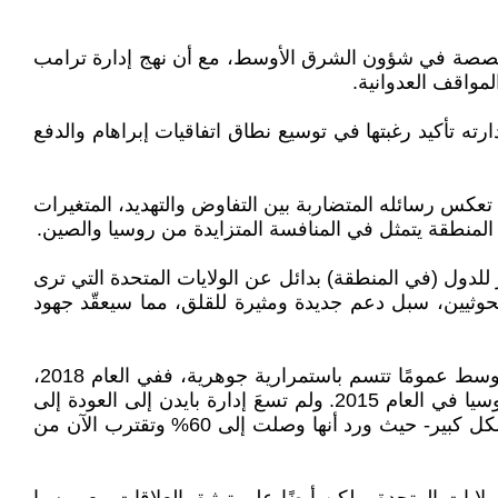
متخصصة في شؤون الشرق الأوسط، مع أن نهج إدارة ترامب
لمواقف العدوانية.
ته تأكيد رغبتها في توسيع نطاق اتفاقيات إبراهام والدفع
تعكس رسائله المتضاربة بين التفاوض والتهديد، المتغيرات
المنطقة يتمثل في المنافسة المتزايدة من روسيا والصين.
لدول (في المنطقة) بدائل عن الولايات المتحدة التي ترى
وثيين، سبل دعم جديدة ومثيرة للقلق، مما سيعقّد جهود
وفي السياق ذاته، يرى أستاذ العلاقات في كلية هاملتون في نيويورك، آلان كفروني، أن السياسة الأمريكية تجاه الشرق الأوسط عمومًا تتسم باستمرارية جوهرية، ففي العام 2018،
انسحب دونالد ترامب من خطة العمل الشامل المشتركة التي تفاوض عليها باراك أوباما بالاشتراك مع الاتحاد الأوروبي وروسيا في العام 2015. ولم تسعَ إدارة بايدن إلى العودة إلى
المعاهدة، بل حافظت على نصيب الأسد من عقوبات ترامب. من جانبها، زادت إيران من قدرتها على تخصيب اليورانيوم بشكل كبير- حيث ورد أنها وصلت إلى 60% وتقترب الآن من