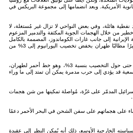
ات المتحدة، ولكن أيضًا على توثيق العلاقات مع روسيا
نوية الأمريكية. وبعد انضمامها إلى مجموعة البريكس في
فطية هائلة، وفي بعض النواحي لا تزال غير مُستغلة، لا
طير من خلال الهجمات الجوية المكثفة والتدمير المزعوم
على المنشآت النووية الإيرانية إلى جانب غارات الكوماندوز، المصممة بالكامل
للقضاء على القدرات النووية الإيرانية المحتملة، وقد قاوم ترامب هذه التحركات، والتي ستتطلب بالتأكيد دعمًا أمريكيًا كبيرًا مطالبًا طهران بخفض تخصيب اليورانيوم إلى 3% من
توفر هذه التهديدات السياق لجولة من المفاوضات الأمريكية الإيرانية. وبحسب ما ورد تختلف إسرائيل والولايات المتحدة حتى حول التخصيب بنسبة 3%، وهو خط أحمر لطهران،
سعية قد يؤدي إلى حرب مدمرة يمكن أن تمتد إلى ما وراء
رائيل المدمّر على غزّة، مُواصلة تمكينها من شن هجمات
اء على هجماتهم على سفن الشحن في البحر الأحمر دعمًا
استه الخارجية الأوسع، ذلك أنه يُمكن النظر إلى عقيدة