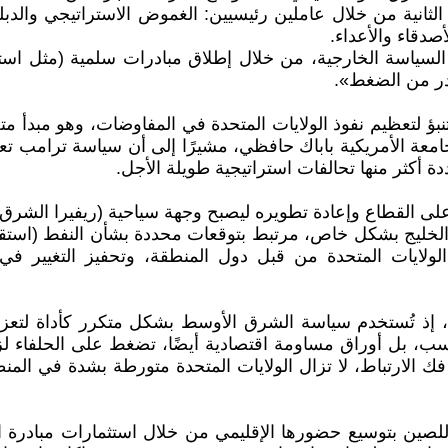
انية من خلال عاملين رئيسيين: الغموض الاستراتيجي والدبلوماس
أصدقاء والأعداء.
ياسة الخارجية، من خلال إطلاق مبادرات سلمية (مثل استئنا
در من الضغط».
ؤ لتعظيم نفوذ الولايات المتحدة في المفاوضات، وهو مبدأ مت
امعة الأمريكية باباك حافظي، مشيرًا إلى أن سياسة ترامب تع
 أكثر منها تحالفات استراتيجية طويلة الأجل.
لى القطاع وإعادة تطويره ليصبح وجهة سياحية (ريفيرا الشرق)
الخليج بشكل خاص، مرتبط بتوقعات محددة بشأن النفط (استقرار
 الولايات المتحدة من قبل دول المنطقة، وتحفيز التغيير في
 إذ تُستخدم سياسة الشرق الأوسط بشكل متكرر كأداة لتعزيز
حسب، بل أوراق مساومة اقتصادية أيضًا، تضغط على الحلفاء لزيا
فك الارتباط، لا تزال الولايات المتحدة متورطة بشدة في الم
صين بتوسيع حضورها الإقليمي من خلال استثمارات مبادرة الحزا