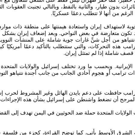
خطير، مما حفز طهران ليس فقط على السعي للتعاون مع الولاي
دون طيار، والثانية بالنفط، وبالتالي تجنبت العقوبات الثا
ية لاستهداف إيران واستعادة هيمنتها على منطقة ذات موارد ن
قد تكون متعارضة في بعض النواحي. وبعد إضعاف إيران بشكل خ
ع الصاروخي الإيرانية من طراز 300-S، يضغط نتنياهو من أجل شنِّ غارات جوية شاملة 
قصف شاملة إذا لم تمتثل إيران.
ت ترامب أو هجوم آحادي الجانب من جانب أجندة نتنياهو التو
ة ترامب حافظت على دعم بايدن الهائل وغير المشروط لحرب إس
 المرجح أن تضغط واشنطن على إسرائيل بشأن هذه الإجراءات٠
ولايات المتحدة حملة ضد الحوثيين في اليمن تهدف إلى القض
ة الشرق الأوسط يأتي، كما توضح القراءة، كجزء من فلسفة سي