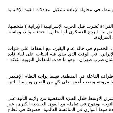
وسط، في محاولة لإعادة تشكيل معادلات القوة الإقليمية
ب السابق الذكر ( القراءة نُشرت قبل الحرب الإسرائيلية الإيرانية ) ملخصها،
قيق بين الردع العسكري أو الحلول الخشنة، والدبلوماسية
المتزايدة.
قاء الخصوم في حالة عدم اليقين، مع الحفاظ على قنوات
يراني، في الوقت الذي يبدي فيه انفتاحه على لقاء قادة
بشأن ضرب طهران - وهو ما حدث للمفاعل النووية الثلاثة -
اف الفاعلة في المنطقة. فبينما يواجه النظام الإقليمي
لمرونة، ونصب أعينها على كلٍ من الصين وروسيا اللتين
رق الأوسط خلال الفترة المنقضية من ولايته الثانية على
لتوجه بوضوح في تعامله مع القوى الخليجية الكبرى، عبر
دة ضبط التوازن في المنافسة العالمية، خصوصًا في قطاع