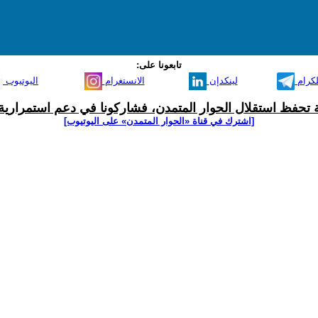
تابعونا على:
لكرام
لينكدإن
الانستغرام
اليوتيوب
ية تحفظ استقلال الحوار المتمدن، فشاركونا في دعم استمرارية 
[اشترك في قناة ‫«الحوار المتمدن» على اليوتيوب]