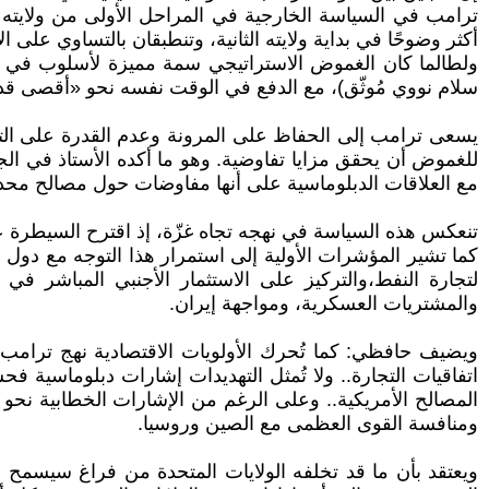
ترامب في السياسة الخارجية في المراحل الأولى من ولايته الث
أكثر وضوحًا في بداية ولايته الثانية، وتنطبقان بالتساوي على ال
ولطالما كان الغموض الاستراتيجي سمة مميزة لأسلوب في الس
سلام نووي مُوثّق)، مع الدفع في الوقت نفسه نحو «أقصى ق
يسعى ترامب إلى الحفاظ على المرونة وعدم القدرة على التنب
للغموض أن يحقق مزايا تفاوضية. وهو ما أكده الأستاذ في الج
مع العلاقات الدبلوماسية على أنها مفاوضات حول مصالح محددة
تنعكس هذه السياسة في نهجه تجاه غزّة، إذ اقترح السيطرة ع
كما تشير المؤشرات الأولية إلى استمرار هذا التوجه مع دول 
لتجارة النفط،والتركيز على الاستثمار الأجنبي المباشر في
والمشتريات العسكرية، ومواجهة إيران.
ويضيف حافظي: كما تُحرك الأولويات الاقتصادية نهج ترامب،
اتفاقيات التجارة.. ولا تُمثل التهديدات إشارات دبلوماسية ف
المصالح الأمريكية.. وعلى الرغم من الإشارات الخطابية نحو 
ومنافسة القوى العظمى مع الصين وروسيا.
ويعتقد بأن ما قد تخلفه الولايات المتحدة من فراغ سيسمح لل