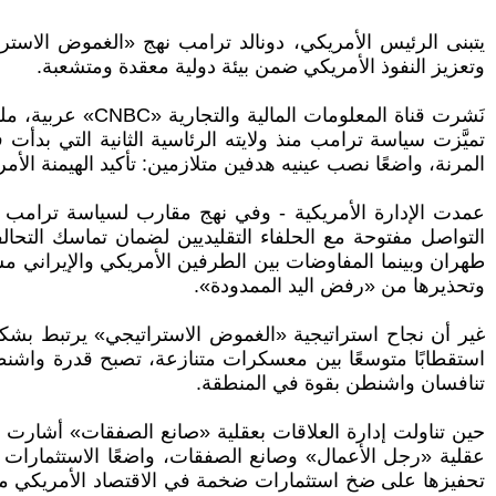
يتبنى الرئيس الأمريكي، دونالد ترامب نهج «الغموض الاستر
وتعزيز النفوذ الأمريكي ضمن بيئة دولية معقدة ومتشعبة.
نَشرت قناة المع
تميَّزت سياسة ترامب منذ ولايته الرئاسية الثانية التي بد
المرنة، واضعًا نصب عينيه هدفين متلازمين: تأكيد الهيمنة الأمر
عمدت الإدارة الأمريكية - وفي نهج مقارب لسياسة ترامب ف
التواصل مفتوحة مع الحلفاء التقليديين لضمان تماسك التحال
طهران وبينما المفاوضات بين الطرفين الأمريكي والإيراني مست
وتحذيرها من «رفض اليد الممدودة».
غير أن نجاح استراتيجية «الغموض الاستراتيجي» يرتبط بشكل 
استقطابًا متوسعًا بين معسكرات متنازعة، تصبح قدرة واشنط
تنافسان واشنطن بقوة في المنطقة.
حين تناولت إدارة العلاقات بعقلية «صانع الصفقات» أشارت إل
عقلية «رجل الأعمال» وصانع الصفقات، واضعًا الاستثمارات 
تحفيزها على ضخ استثمارات ضخمة في الاقتصاد الأمريكي مقاب