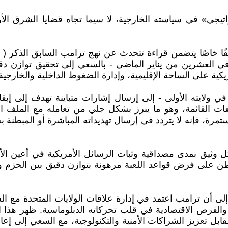
اتيجي» في سياسته الخارجية، لا سيما تجاه قضايا الشرق الأ
لومات المالية والتجارية «CNBC» عربية، ملفًا خاصًا يتضمن قراءة تتحدث عن نهج ترام
أت في العشرين من يناير الماضي - بالسعي إلى تحقيق توازن د
يكية على الساحة الإقليمية، وإدارة الضغوط الداخلية والخارجية 
ي ولايته الأولى - إلى إرسال إشارات متباينة تهدف إلى إب
فات القائمة، وهو ما يبرز بشكل جلي من تعامله مع الملف الإ
مرة، فإنه لا يتردد في إرسال تهديداته المباشرة أو المبطنة 
وثيق بمدى مصداقية وثبات الرسائل الأمريكية في أعين الأطر
ن على فرض قواعد اللعبة مرهونة بتوازن دقيق بين الحزم وا
ى أن ترامب اعتمد في إدارة علاقات الولايات المتحدة مع الش
والفرص الاقتصادية في قلب تحركاته الدبلوماسية. ظهر هذا ا
ل تعزيز الشراكات الأمنية والتكنولوجية، مع السعي إلى إعا