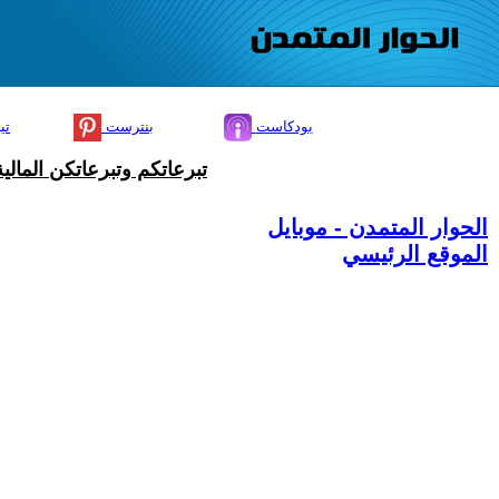
بودكاست
بنترست
تي
تبرعاتكم وتبرعاتكن المال
الحوار المتمدن - موبايل
الموقع الرئيسي