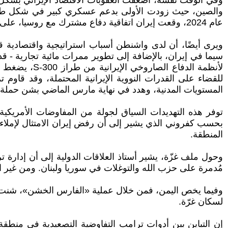
وفي الوقت نفسه، أضعفت العقوبات الاقتصاد الإيراني بشكل 
والصين، حيث زودت الأولى بدعم عسكري كبير في شكل طائرات ب
عام 2024، وقعت إيران اتفاقية دفاع مشترك مع روسيا، على الرغم من أنها لا تتطلب دعمًا عسكريًا.
ويرى أيضًا، أن لدى واشنطن أسباب استراتيجية واقتصادية قو
سيما في إيران، بالإضافة إلى تطوير ممرات مائية تجارية - 
لأنظمة الدفا
المستويات المدنية، وهدد في نهاية مارس الماضي بشن حملة 
بحسب كفروني الذي يشير إلى أن رفض إيران الامتثال لإملاءا
المنطقة.
وحول ملف غزّة، يشير أستاذ العلاقات الدولية إلى أن إدار
مُدمرة على حزب الله والتوغلات في سوريا ولبنان. ومن غير
وفيما يخص اليمن، فمن خلال عملية «الفارس الخشن»، شنت ال
لسكان غرّة.
إن التباين بين أدوات ترامب التفاوضية التصعيدية في منطق