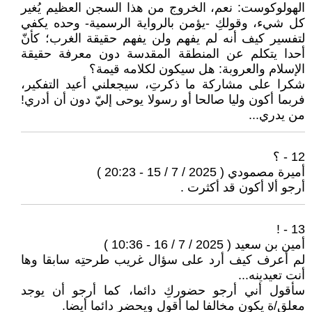
الهولوكوست: نعم، الخروج من هذا السجن العظيم يُغير
كل شيء، وقولكِ -يؤمن بالرواية الرسمية- وحده يكفي
لتفسير كيف أنه لم يفهم ولن يفهم حقيقة الغرب؛ كأنّ
أحدا يتكلم عن المنطقة المقدسة دون معرفة حقيقة
الإسلام والعروبة: هل سيكون لكلامه قيمة؟
شكرا على مشاركة ما ذكرتِ، سيجعلني أعيد التفكير،
فربما أكون وليا صالحا أو رسولا يوحى إليّ دون أن أدري!
من يدري...
12 - ؟
أميرة مصمودي ( 2025 / 7 / 15 - 20:23 )
أرجو ألا أكون قد أكثرت .
13 - !
أمين بن سعيد ( 2025 / 7 / 16 - 10:36 )
لم أعرف كيف أرد على سؤال غريب طرحتِه سابقا وها
أنت تعيدينه...
سأقول أني أرجو حضوركِ دائما، كما أرجو أن يوجد
معلق/ة يكون مخالفا لما أقول ويحضر دائما أيضا.