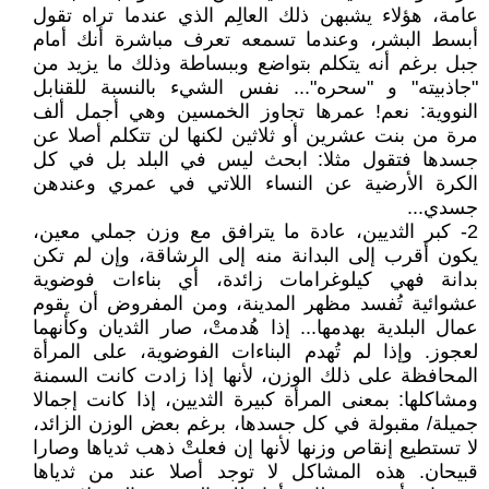
عامة، هؤلاء يشبهن ذلك العالِم الذي عندما تراه تقول
أبسط البشر، وعندما تسمعه تعرف مباشرة أنك أمام
جبل برغم أنه يتكلم بتواضع وببساطة وذلك ما يزيد من
"جاذبيته" و "سحره"... نفس الشيء بالنسبة للقنابل
النووية: نعم! عمرها تجاوز الخمسين وهي أجمل ألف
مرة من بنت عشرين أو ثلاثين لكنها لن تتكلم أصلا عن
جسدها فتقول مثلا: ابحث ليس في البلد بل في كل
الكرة الأرضية عن النساء اللاتي في عمري وعندهن
جسدي...
2- كبر الثديين، عادة ما يترافق مع وزن جملي معين،
يكون أقرب إلى البدانة منه إلى الرشاقة، وإن لم تكن
بدانة فهي كيلوغرامات زائدة، أي بناءات فوضوية
عشوائية تُفسد مظهر المدينة، ومن المفروض أن يقوم
عمال البلدية بهدمها... إذا هُدمتْ، صار الثديان وكأنهما
لعجوز. وإذا لم تُهدم البناءات الفوضوية، على المرأة
المحافظة على ذلك الوزن، لأنها إذا زادت كانت السمنة
ومشاكلها: بمعنى المرأة كبيرة الثديين، إذا كانت إجمالا
جميلة/ مقبولة في كل جسدها، برغم بعض الوزن الزائد،
لا تستطيع إنقاص وزنها لأنها إن فعلتْ ذهب ثدياها وصارا
قبيحان. هذه المشاكل لا توجد أصلا عند من ثدياها