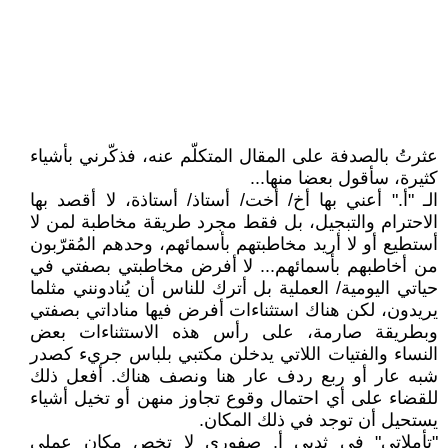
عثرتُ بالصدفة على المقال المتكلّم عنه، فذكّرني بأشياء
كثيرة، سأقول بعضا منها...
الـ "أ." أعني بها أخ/ أخت/ أستاذ/ أستاذة، لا أقصد بها
الاحترام والتبجيل، بل فقط مجرد طريقة مخاطبة لمن لا
أستطيع أو لا أريد مخاطبتهم بأسمائهم، وحدهم المُقرّبون
من أخاطبهم بأسمائهم... لا أفرض مخاطبتي بصفتي في
حياتي اليومية/ العملية بل أترك للناس أن يُنادونني مثلما
يريدون، لكن هناك استثناءات أفرض فيها مناداتي بصفتي
وبطريقة صارمة، على رأس هذه الاستثناءات بعض
النساء والفتيات اللاتي يدخلن مكتبي بلباس جريء كصدر
شبه عار أو ربع ردف عار هنا ونصف هناك. أفعل ذلك
للقضاء على أي احتمال وقوع تجاوز منهن أو تخيل أشياء
يستحيل أن توجد في ذلك المكان.
"تأملاتي" في ثديي أ. صفوري لا تخص مكان عملي