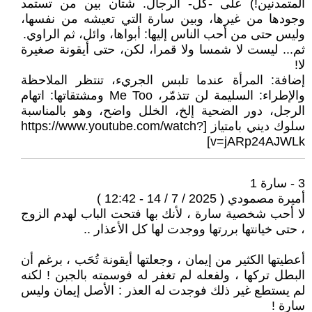
المتمدنين!) على -كل- الرجال. شتان بين من تستمد
وجودها من غيرها، وبين سارة التي تعيشه من نفسها،
وليس حتى من أحب الناس إليها: أبواها، وائل، ثم الراوي.
ثم... ليست لا شمسا ولا قمرا، لكن، حتى أيقونة صغيرة
لا!
إضافة: المرأة عندما تلبس الجريء، تنتظر الملاحظة
والإطراء: السليمة لن تتذمّر، Me Too ومشتقاتها: اتهام
الرجل، دور الضحية إلخ، الخلل واضح، وهو بالمناسبة
سلوك ديني بامتياز [https://www.youtube.com/watch?
v=jARp24AJWLk]
3 - سارة 1
أميرة مصمودي ( 2025 / 7 / 14 - 12:42 )
لا أحب شخصية سارة ، لأنك بها فتحت الباب لهدم الزوج
، حتى خيانتها بررتها ووجدت لها كل الأعذار ..
أعطيتها الكثير من إيمان ، وجعلتها أيقونة تُحَب ، برغم أن
البطل تركها ، ولفعله لم تغفر له فوسمته بالجبن ! لكنه
لم يستطع غير ذلك فوجدت له العذر : الأصل إيمان وليس
سارة !