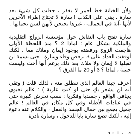
ولأن الخيانة خط أحمر لا يغفر ، جعلت كل شيء بعد
سارة ، يبنى على الكذب ! سارة لا تحتاج إطراء الآخرين
لأنها -آية في الجمال- ، غيرها يحتجن لأنهن لسن بجمالها .
سارة تفتح باب النقاش حول مؤسسة الزواج التقليدية
والملكية بشكل عام : لماذا 2 ؟ منذ اللحظة الأولى
هاجمت الزوج ورفضته بوجود إيمان وملاك معا ، لكنك
أوقفت العداد على 3 برفض وفاء وسارة . حتى بسمة لن
تقبلها لا إيمان ولا ملاك بعد ذلك برغم أنها أخت وليست
حبيبة ، لماذا ؟ 3 أو 20 ما الفرق ؟
أعرف جيدا العالم الذي تنطلق منه ، لذلك قلت ( وثقي
أنه لن يشعر بكِ حتى لو كنتِ عارية ) : عالم نخبوي
يجافي الواقع ، جسديا وفكريا : نسب تحرش كبيرة حتى
في عيادات الأطباء وفي كل مكان في العالم ! عالم
جميل يجمع بين جمال الجسد والعقل ، والكلام عنه دعوة
إليه ، لكنك تضع سارة بابا للدخول ، وسارة نادرة
4 - سارة 2