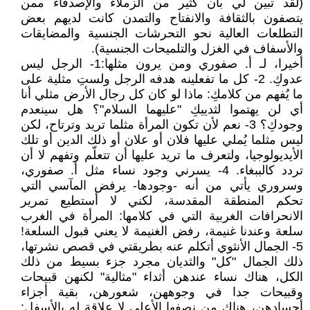
(لقد تبين لي بأن كثير من الزملاء والإصدقاء ممن
يتصفون بالثقافة والانفتاح والتمدن كانت لديهم بعض
التطلعات العالية نحو التحرشات الجنسية والمضايقات
والأسفاف في الغزل والتلميحات الجنسية).
أخيرا، لـ أ. صفوري ومن يرون مثلها:1- الرجل ليس
عدوكِ. 2- كل ما تفعلينه هدفه الرجل ولستِ مثلية على
ما يُفهم من كلامكِ: ماذا لو كان كل رجال الأرض مثلي أنا
أي لن يهتموا لثدييكِ "عليهما السلام"؟ هل سينعدم
وجودكِ؟ 3- نعم لأن تكون المرأة مثلما تريد وترتاح، لكن
ليس مثلما يُملي عليها فلان أو علان أو ذلك الدين أو تلك
الأيديولوجيا، ولتعرف ما تريد عليها أن تتعلّم وتفهم لا أن
تردد كالببغاء. 4- يسرني وجود نساء مثل أ. صفوري،
وسروري يأتي من أنه -وجودها- يرفض المآسي التي
تحكم المنطقة المقدسة، لكني لا أستطيع تمرير
الانحرافات الغربية التي في كلامها: المرأة في الغرب
سلعة وعندنا غنيمة، رفض الغنيمة لا يعني قبول السلعة!
5- الجمال الأنثوي أتكلم عنه بطريقتي في قصص نشرتها،
ذلك الجمال "كل" والثديان مجرد جزء بسيط من ذلك
الكل، هناك نساء عندهن أثداء "مثالية" لكنهن قبيحات
وقبيحات جدا في وجوههن، شعورهن، بقية أجزاء
أجسادهن، هناك من نصفها الأعلى لا علاقة له بالأسفل: