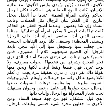
الأقوى، الأضعف يُزيّن ويُهدى وليس الأقوى! مع بدائية
الإنسان، كانت القوة العضلية هي الحاكمة فكان الرجل
الحاكم وكانت المرأة الغنيمة، عندما بدأ العقل يدخل
التاريخ، كان الفكر شأن الرجال مثل العضلات وغابت
النساء وإن شذ بعضهن، وعندما أصبح العقل هو الحاكم
كانت تراكمات قرون لا يمكن للمرأة أن تتداركها: ومثلما
سيبقى الدين أبدا، ستبقى المرأة أبدا خلف الرجل!
وستبقى المحظية! وسنبقى كلنا نردد التفاهات الجنسية
التي جعلت منها وستجعل منها إلى الأبد مجرد تابعة
للرجل! أي الجميع سيعجبهم كلام أ. صفوري، فمن
أحسن؟ هي أم تلك التي ترتدي خيمة؟ أم تلك الذي ترى
فخر المجرة وشرفها بين فخذيها؟ الجواب معروف، ولا
يوجد غيره، فهي قطعا ويقينا أرقى، لكنها ونحن معها
بقولنا ذاك نقر دون أن ندري بحقيقة مرة يجب أن تُعلم
لكيلا يضيع عاقل وقته مع خزعبلات وأوهام الأيديولوجيات
النسوية وغيرها... وبالمناسبة ترهات النسويات صنعها
الرجال، حيث حولوها إلى عامل رخيص وحيوان مستهلك
تحت شعار المساواة مع الرجال وإثبات ذاتها!
الذي قيل، مُشكل، فهو من جهة طبيعة النساء، ومن
الأخرى ما جعلهن مجرد شيء جنسي وتابعات للرجال،