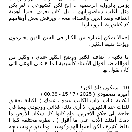
يؤمن بالرواية الرسمية .. إلخ لكن كشيوعي ، لم يكن
مثل أغلب ديناصوراتهم ، بل كان يعرف جيدا أهمية
الثقافة ونقد الدين والصدام معه ، ويرفض بعض أوهامهم
كديكتاتورية البروليتاريا .
إجمالا يمكن إعتباره من الكبار في السن الذين يحترمون
ويؤخذ منهم الكثير .
ما تكتبه ، أضاف الكثير ووضح الكثير عندي ، وكثير من
أقوالك ضد أقوال الأستاذ كأسبقية المادة على الوعي التي
كان يقول بها .
10 - سيكون ذلك الآن 2
أميرة مصمودي ( 2025 / 7 / 15 - 00:38 )
الكتابة إثبات لذات الكاتب عنده ، عندك ( الكتابة تحقيق
للذات عند الكثيرين، لا أرى ذلك، فذاتي ووجودي ليسا في
حاجة إلى حكم الآخرين، ولو كانوا كل سكان الأرض ما
دمتُ أمتلك الأدلة على ما أقول ) ، نظرة مختلفة كليا !
نقاط كثيرة ، لكن أهمها الهولوكوست وما تقوله وتستنتجه