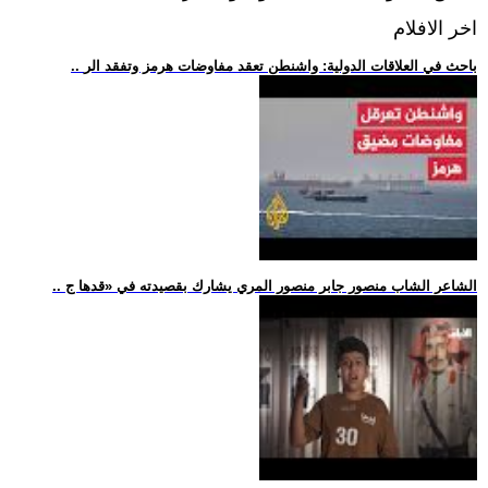
اخر الافلام
.. باحث في العلاقات الدولية: واشنطن تعقد مفاوضات هرمز وتفقد الر
.. الشاعر الشاب منصور جابر منصور المري يشارك بقصيدته في «قدها ج