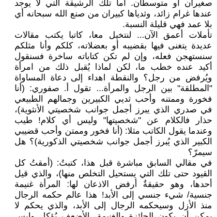
صغيران أو متوسطان. أما تلك الرشيقة التي لا يوجد
عندها غرام زائد، وثدياها كبيران من صنع الله سبحانه أي
بلا عمد فهي قليلة النسبة.
تأملات أعمق الآن... لنتخيل معا، كاتبا يكتب مقالات
عديدة يتغنى فيها بقضيبه أو بعضلاته، كلكم وأنا مثلكم
سنستهجن فعله، وإن لم تكن كتاباته ساخرة فسنقول
أكيد عنده خطب ما، لكن لماذا يُقبل ذلك من امرأة
ويُرفض من رجل؟ والنقطة اهداء إلى دعاة المساواة
"المطلقة" بين الرجل والمرأة... تقول أ. صفوري: (أنا
فخورة وممتنه وأحب ثديي الكبيرين وجمالهم الطبيعي
في صدري الذي يبرز أجمل جوانب شخصيتي الأنثوية)،
حذار فالكلام عن "شخصيتها" وليس أي كلام! طيب
وعندما يقول الكاتب مثلا: (أنا فخور وممتن وأحب قضيبي
الكبير الذي يُبرز أجمل جوانب شخصيتي الذكورية)؟ هل
سيمرّ؟
في مقالي السابق مباشرة قبل هذا، كتبتُ: (أمقتُ كل
القيود حتى تلك التي يستحيل التخلص منها)، والذي قيل
أحدها، وهو حقيقةٌ أرفض الاذعان لها: المرأة غنيمة
جنسية/ شيء جنسي إلى الأبد! هذا عالم حكمه الرجال
منذ الأزل وسيحكمه الرجال إلى الأبد، والذي يحكم لا
يمكن أن يكون الجائزة والغنيمة، الأضعف يُؤكل وليس