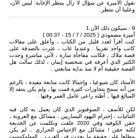
تقول الأميرة عن سؤال لا زال ينتظر الإجابة: ليس الآن،
وعلينا أن ننتظر.
9 - سيكون ذلك الآن 1
أميرة مصمودي ( 2025 / 7 / 15 - 00:37 )
كنت أقرأ لعدد قليل من الكتاب ، وأعلق على مقالات
كاتب واحد تقريبا . وعندما غاب ، عثرت بالصدفة على
قصة ملاك ، فكانت مفاجأة سارة ، لأني مباشرة وجدت
الكثير الذي أعرفه في شخصية إيمان ، لذلك سألت هل
القصة حقيقية أم لا منذ بداية متابعتي .
الأستاذ كان شيوعيا ، وإجمالا كانت متابعة مفيدة ، بالرغم
من أنه سمح بتجاوزات كثيرة قمت بها ، ولم يكن ينتقد إلا
المبالغ فيها .. أظنه راعى عامل العمر وقتها .
لكن للأسف ، الصوفتوير الذي كان يعمل به كان فيه
الثنائيات ، إحترام اليهود اليساريين ، مشاكل مع العروبة ،
حقن الكوفيد وفي 2020 علقت وتكلمت عن الخديعة
لكنه حقن ! مشاكل مع الإحتباس الحراري .. لم يكن
مطلعا على حقيقة ما يحدث في الغرب .. الهولوكوست