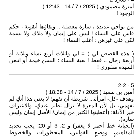
أميرة مصمودي ( 2025 / 7 / 14 - 12:43 )
الوجود !
من نواحي عديدة ، سارة معضلة .. وبقاؤها أيقونة ، حكم
قاس على النساء ! ليس على إيمان ولا ملاك ولا بسمة
لكن على غيرهن : أغلب النساء !
( هذه القصص لي ) = لي ولثلاث أربع نساء وثلاثة أو
أربعة رجال .. فقط ! بقية النساء : البسن خيمة أو اتبعن
السيدة صفوري !
5 - 2-2
أمين بن سعيد ( 2025 / 7 / 14 - 18:38 )
وهدف -كل- امرأة... شريطة أن تفهم! لا يعني هذا أنكِ لم
تفهمي، بل لأن المعزة لا تزال تطير عندكِ، والاعتراف
خير الأدلة: (أعطيتها الكثير من إيمان/ الأصل إيمان وليس
سارة).
(الخيانة خط أحمر لا يغفر) و 2، 3 أو 20: يجب تحديد
المفاهيم، ووضع القوانين، المحظورات والخطوط