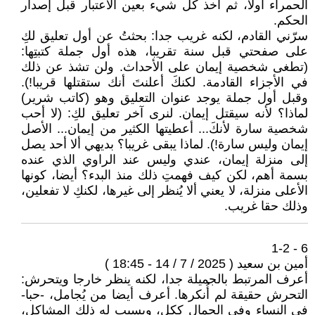
الحمراء أولا، ثم أخذ كل شيء بعين الاعتبار قبل إصدار
الحكم.
سرّني القادم، لكنه غريب جدا: بحثتُ عن أول تعليق لكِ
على صفحتي قبل سنة تقريبا، هذه أول جملة كتبتِها:
(تطغى شخصية إيمان على الأحداث. ولن تشذ عن ذلك
في الأجزاء القادمة. لكنكَ أعلنتَ أنك ستقتلها قريبا!).
وقبل أول جملة يوجد عنوان التعليق وهو (كاتب شرير)
لماذا؟ لأنه سيقتل إيمان. لنرى آخر تعليق لكِ: (لا أحب
شخصية سارة لأنكَ... أعطيتها الكثير من إيمان... الأصل
إيمان وليس سارة!). لماذا يبقى غريبا؟ بديهي ألا أحد يصل
إلى منزلة إيمان، عندي وليس عند الراوي الذي عنده
بسمة أهم، لكن كيف فهمتِ ذلك منذ البدء؟ أيضا، كونها
الأعلى منزلة، لا يعني ألا يُنظر إلى غيرها، لكنكِ لا تفعلين،
وذلك حقا غريب.
6 - 1-2
أمين بن سعيد ( 2025 / 7 / 14 - 18:45 )
أعرف المرتبط بالجميلة جدا، لكنه ينظر خارجا ويتحرش:
التحرش حقيقة لم أُنكرها. أعرف أيضا من يُجامل، -حبا-
في النساء وفي الجمال ككل، ويسبب له ذلك المشاكل،