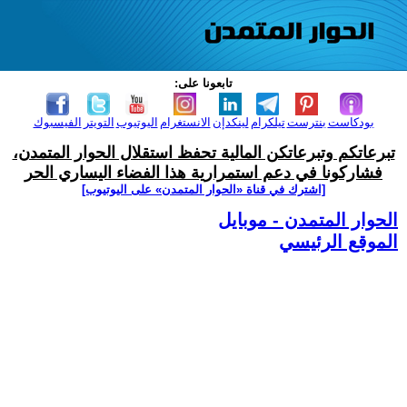
تابعونا على:
بودكاست
بنترست
تيلكرام
لينكدإن
الانستغرام
اليوتيوب
التويتر
الفيسبوك
تبرعاتكم وتبرعاتكن المالية تحفظ استقلال الحوار المتمدن،
فشاركونا في دعم استمرارية هذا الفضاء اليساري الحر
[اشترك في قناة ‫«الحوار المتمدن» على اليوتيوب]
الحوار المتمدن - موبايل
الموقع الرئيسي