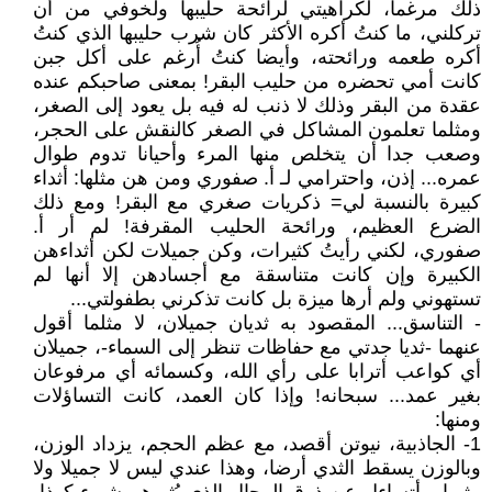
ذلك مرغما، لكراهيتي لرائحة حليبها ولخوفي من أن
تركلني، ما كنتُ أكره الأكثر كان شرب حليبها الذي كنتُ
أكره طعمه ورائحته، وأيضا كنتُ أُرغم على أكل جبن
كانت أمي تحضره من حليب البقر! بمعنى صاحبكم عنده
عقدة من البقر وذلك لا ذنب له فيه بل يعود إلى الصغر،
ومثلما تعلمون المشاكل في الصغر كالنقش على الحجر،
وصعب جدا أن يتخلص منها المرء وأحيانا تدوم طوال
عمره... إذن، واحترامي لـ أ. صفوري ومن هن مثلها: أثداء
كبيرة بالنسبة لي= ذكريات صغري مع البقر! ومع ذلك
الضرع العظيم، ورائحة الحليب المقرفة! لم أر أ.
صفوري، لكني رأيتُ كثيرات، وكن جميلات لكن أثداءهن
الكبيرة وإن كانت متناسقة مع أجسادهن إلا أنها لم
تستهوني ولم أرها ميزة بل كانت تذكرني بطفولتي...
- التناسق... المقصود به ثديان جميلان، لا مثلما أقول
عنهما -ثديا جدتي مع حفاظات تنظر إلى السماء-، جميلان
أي كواعب أترابا على رأي الله، وكسمائه أي مرفوعان
بغير عمد... سبحانه! وإذا كان العمد، كانت التساؤلات
ومنها:
1- الجاذبية، نيوتن أقصد، مع عظم الحجم، يزداد الوزن،
وبالوزن يسقط الثدي أرضا، وهذا عندي ليس لا جميلا ولا