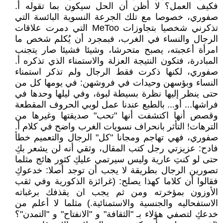
فكيف العمل؟ لا أظن أن الحل سيكون بما تقوله أ.
صفوري، خصوصا مع تلك الجرعة النسوية البائسة التي
تذكرني شخصيا بتجاوزات MeToo التي دمرت علاقات
الرجال والنساء في الغرب، فبمجرد أن يُكلم شخص ما
امرأة أعجبته، يصبح متحرشا، وشيئا فشيئا صار يتجنب
المبادرة، فتكون النتيجة العزلة والاستمناء الذي تذكره أ.
صفوري، لكنها ذكرت فقط الرجال ولم تذكر استمناء
النساء وبؤسهن وحيدات في فروشهن: في يومها كل من
حتى ينظر إليها نظرة بسيطة لبوة، وفي ليلها وحدها في
فراشها... أو... بالطبع عندنا عمل لوبي الحروف المقطعة
وقصص أنها اكتشفت أنها "تحب" صديقتها وغيرها من
الترهات! التأثر بانحراف نسويات الغرب واضح في كلام أ.
صفوري، فهي تهاجم ومجانا "كل" الرجال والتعميم خطأ
فادح: عزيزتي رجل كتب المقال، وثقي أنه لن يشعر بكِ
حتى لو كنتِ عارية وليس سيرتمي عليكِ كثور هائج مثلما
تصورين الرجال بطريقة لا يجب أن توجد أصلا: خدعوكِ
فقالوا أن كلاما كهذا يصلح: (غرائزة الذكورية وفي ثقب
الأوزون بمؤخرته ومن ثم يجب ان يقذفك برغباته
الاستفحاليه والجنسية والاستمنائية.) مثلما لا أعلم من
خدعكِ لتصفي هؤلاء بـ "الثقافة" و "الانفتاح" و "التمدن"؟