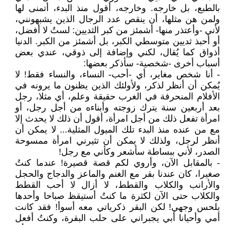
بالطبع، بل خارجه. وخارجه، أقول منذ البدء، أتمنى لها
ولمن هن مثلها، أن ينقص عدد الرجال الذين يشبهونني،
لأني -وأعتذر منها- أشمئز من كبر الثديين: لستُ لا أفضل،
أو أحبذ ثديين متوسطي الكبر، بل أشمئز من الكبر. الدنيا
أذواق كما يُقال، لكني وإضافة إلى ذوقي، عندي بعض
أسباب أخرى -شخصية- سأذكر بعضها:
- أنا شخص مغاير، أي -أحب- النساء، والنساء فقط! لا
يُمكن أن أنظر لذكر، ولأولئك الذين يظنون ما يرونه في
الأفلام المنحرفة في الغرب حقيقة وعلم، أي مثلا، رجل
بعد أربعين سنة يترك زوجته وأبناءه من أجل رجل، أو
امرأة تفعل ذلك من أجل امرأة، أقول أن ذلك لا يحدث إلا
مع من عنده منذ البدء تلك الميول المثلية... لا يمكن أن
أنظر لرجل، ولذلك لا يمكن أن تثيرني امرأة ممسوحة
الصدر، لأني ببساطة سأشعر وكأني مع رجل!
- بالمقابل الآن، وأروي لكم قصة قصيرة! عندما كنتُ
صغيرا، كان عندنا بقر مع الغنم والماعز والدجاج والحجل
والأرانب والكلاب والقطط، لا أزال لا أحب القطط
والكلاب حتى الآن لكثرة ما كنتُ أستيقظ صباحا وأحدها
يلحس وجهي! لكن البقر ذكرياتي معه أسوأ! فقد كانت
أمي وأحيانا أبي يجبراني على حلب البقرة، وكنتُ أفعل