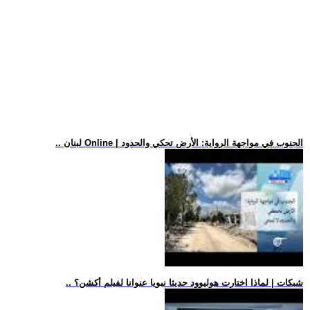
.. لبنان Online | الجنوب في مواجهة الرواية: الأرض تحكي والحدود
.. شبكات | لماذا اختارت هوليوود حديثا نبويا عنوانا لفيلم أكشن؟