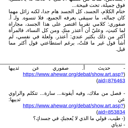
فوق جميلة، تحت قبيحة...
ختام الكلام، الجسد، كل الجسد هام جدا، لكنه زائل مهما
كان جماله، ما سيبقى يعرفه الجميع، فلا تنسوه. ولـ أ.
صفوري: كلامي تقريبا اقتصر على هذا الجسد، مجاراة
لما كتبتِ، وعليّ أن أعتذر منكِ ومن كل النساء، فالمرأة
أكثر من ذلك بكثير عندي: أعتذر. ولعلة في نفسي، لم
أشأ قول غير ما قلتُ، برغم استطاعتي قول أكثر مما
قيل.
____________________________________________
- حديث أ. صفوري عن ثدييها
https://www.ahewar.org/debat/show.art.asp?
(
)
aid=876463
- فصل من ملاك، وفيه أيقونة... سارة... تتكلم والراوي
عن ثدييها:
https://www.ahewar.org/debat/show.art.asp?
(
)
aid=853834
(- طيب، قولي ما الذي لا يُعجبكِ في جسدكِ؟
- ثدياي