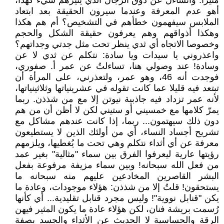
مثيرا. وأتساءل عن ذوق الرجال الذي يُثيرهم شيء كهذا،
أهو عدم المعرفة وعندما سيرون الحقيقة بعد ابتعاد
الملابس سيفهمون خطأهم في التشخيص؟ أم هم هكذا
وهكذا أذواقهم وهم يعرفون حقيقة الشكل والحجم
وخصوصا الاتجاه أي ثدي ينظر تحت مثل جدتي وجداتهم؟
واعذروني يا سيدات ويا سادة: نتكلم عن ثدي لا عن
وسادة! عند وصولي هنا، تساءلتُ عن عمر أ. صفوري،
فوجدت أنه 46، وهو عمر، ولتعذرني، على المرأة أن
تبتعد فيه قليلا عما كانت تقوله في عشرينياتها وثلاثينياتها،
لأنه عمر تزداد فيه جاذبية نيوتن إلا مع من شذذن. ربما
يمرّ كلامها مع خمسيني أو ستيني لكن لا أظن أن من هم
دون ذلك سيهتمون... ربما، إذا كانت عندهم مشاكل مع
تشريح أجساد النساء، أي من أولئك الذين لا يستطيعون
معرفة عن أي أثداء نتكلم وهي تحت ما يُغطيها، ويلزمهم
رؤيتها عارية ليعرفوا الفرق بين سماء "مثالية" بغير عمد
من فعل الله سبحانه! وبين سماء مزيفة مرفوعة بفعل
البشر القاصرين المخادعين عليهم منه سبحانه ما
يستحقون! قلتُ إلا من شذذن: هؤلاء موجودات، وعادة ما
يكن "قنابل نووية"! وليس مجرد قنابل تقليدية... أي كأنها
رُسمت بريشة فنان، لكن هؤلاء عادة ما يكون المثير فيهن
الرقة والحساسية لا الحديث عن الأثداء والجسد بصفة