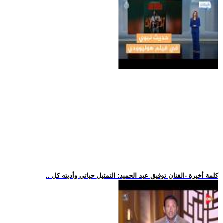
.. كلمة أخيرة -الفنان توفيق عبد الحميد: التمثيل حياتي وأديته كل