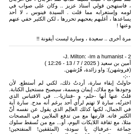
، فاستهجن قولي أستاذ عزيز .. وكان على صواب في
لومه وإستغرابه مما قلت . السيدة فينوس ، لا أحد
يساعدها ، أغلبهم يعحبهم تحررها ، لكن الكثير خفي عنهم
وعنها !
مرة أخرى .. سعيدة ، وسارة ليست أيقونة !!
2 - J. Milton: -Im a humanist-
أمين بن سعيد ( 2025 / 7 / 13 - 12:26 )
(فروشهن): واو زائدة، فُرُشهن.
٠-;-
حاولتُ إبقاء سارة، أردتُ ذلك، لكني لم أستطع. لأن
وجودها مع ملاك، إيمان وبسمة، سيصبح مستحيل الكتابة.
قلتُ عنها أنها -حلم- و -فنتازيا-... في الاقتباس الذي
اخترتُه، سارة لا تهتم لرأي أحد برغم أنه مدح. سارة آية
في الجمال، لكنها كذلك العالِم الذي يقول عن نفسه أنّ
الكثير فاته. قارنيها مع من تدفع الملايين في المصحات
مثلا، مع ثقافة اللايكات اليوم، أو... مع من تُسقط سلوك
جماعة -عرفناكِ يا سودة- (المثقفين! المنفتحين!