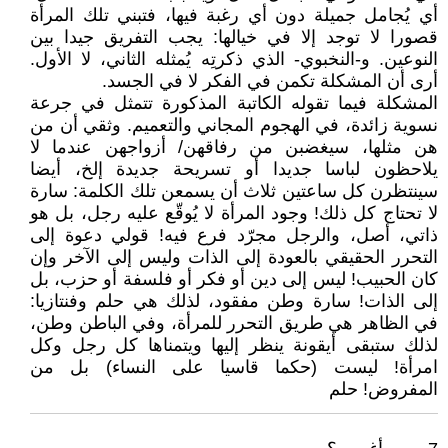
أي يُجامل جميلة دون أي رغبة فيها، فتبني تلك المرأة
قصورا لا توجد إلا في خيالها: يجب التفريق جيدا بين
النوعين. و-النخبوي- الذي ذكرتِه يُمثله الثاني، لا الأول.
أرى أن المشكلة تكمن في الفكر لا في الجسد.
المشكلة فيما تقوله الكاتبة المذكورة تتمثل في جرعة
نسوية زائدة، في الهجوم المجاني والتعميم. وثقي أن من
هن مثلها، سيغضبن من رفاقهن/ أزواجهن عندما لا
يلاحظون لباسا جديدا أو تسريحة جديدة إلخ، أيضا
سينتظرن كل ساعتين ثلاث أن يسمعن تلك الكلمة: سارة
لا تحتاج كل ذلك! وجود المرأة لا يُوقّع عليه رجل، بل هو
ذاتي، أصل، والرجل مجرّد فرع فيه! قولي دعوة إلى
التحرر الحقيقي بالعودة إلى الذات وليس إلى الآخر وإن
كان الحبيب! ليس إلى دين أو فكر أو فلسفة أو حزب، بل
إلى الذات! سارة وطن مفقود، لذلك هي حلم وفنتازيا:
في الظاهر هي طريق التحرر للمرأة، وفي الباطن وطن،
لذلك ستبقى أيقونة ينظر إليها ويتمناها كل رجل وكل
امرأة! ليست (حكما قاسيا على النساء) بل من
المفروض! حلم