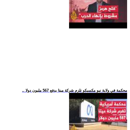
.. محكمة في ولاية نيو مكسيكو تلزم شركة ميتا بدفع 567 مليون دولا