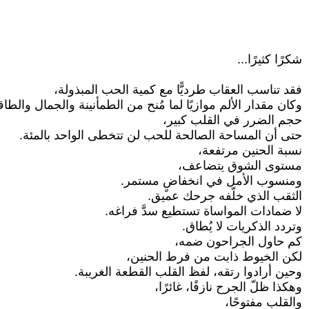
شكرًا كثيرًا...
فقد تناسب العقاب طرديًّا مع كمية الحب المبذولة،
وكان مقدار الألم موازيًا لما مُنح من الطمأنينة والجمال والطاق
حجم الضرر في القلب كبير،
حتى أن المساحة الصالحة للحب لن تتخطى الواحد بالمئة.
نسبة الحنين مرتفعة،
مستوى الشوق يتضاعف،
ومنسوب الأمل في انخفاضٍ مستمر.
الثقب الذي خلّفه جرحك عميق.
لا ضمادات المواساة تستطيع سدَّ فراغه.
وتردد الذكريات لا يُطاق.
كم حاول الجراحون ضمه،
لكن الخيوط ذابت من فرط الحنين،
وحين أرادوا رتقه، لفظ القلب القطعة الغريبة.
وهكذا ظلّ الجرح نازفًا، غائرًا،
والقلب مفتوحًا،