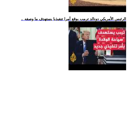
.. الرئيس الأمريكي دونالد ترمب يوقع أمرا تنفيذيا يستهدف ما وصفه