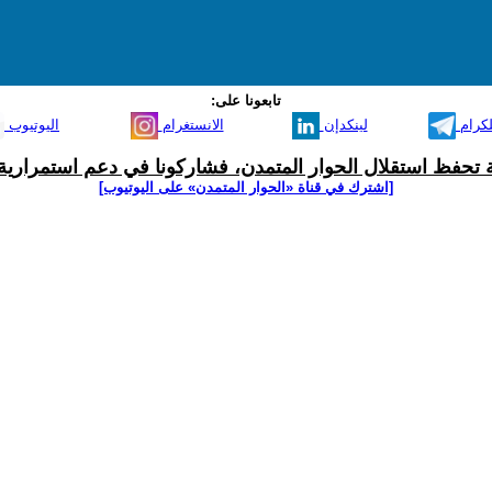
تابعونا على:
لكرام
لينكدإن
الانستغرام
اليوتيوب
ية تحفظ استقلال الحوار المتمدن، فشاركونا في دعم استمرارية 
[اشترك في قناة ‫«الحوار المتمدن» على اليوتيوب]