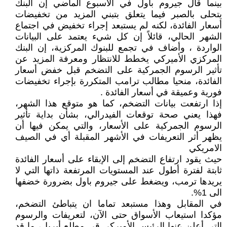
بينما قال جيروم باول في الأسبوع الماضي إن البنك
يتحلى بالصبر فيما يتعلق بتبني المزيد من تخفيضات
أسعار الفائدة، لكنه لم يستبعد إجراء تخفيض في اجتماع
الشهر الحالي، قائلاً إن كل شيء يعتمد على البيانات
الواردة ، وأضاف في تجمع للبنوك المركزية، إن البنك
المركزي الأميركي يخطط للانتظار ومعرفة المزيد عن
تأثير الرسوم الجمركية على التضخم قبل خفض أسعار
الفائدة، منحيا مطالب ترامب المتكررة بإجراء تخفيضات
فورية وعميقة في أسعار الفائدة .
إذا ارتفعت بيانات التضخم، كما هو متوقع هذا الشهر،
فهذا يعني صحة توقعات الفيدرالي، بشأن بداية تأثير
الرسوم الجمركية على الأسعار، والتي يمكن فيها أن
يظهر أثر التعريفات في الأشهر المقبلة أي في الصيف
الامريكي
حيث يقود ارتفاع التضخم إلى الإبقاء على أسعار الفائدة
ثابتة لفترة أطول عند المستويات المرتفعة ذاتها التي لا
يريدها ترمب، ويضغط على جيروم باول بضرورة خضفها
الى 1%.
في المقابل وهذا مستبعد تماما ان يتباطئ التضخم،
مؤكدا استيعاب الأسواق حتى الآن، لتعريفات والرسوم
التي أعلن عنها الرئيس الأميركي قي مطلع أبريل، ما قد