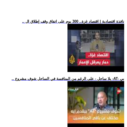
.. نافذة اقتصادية | اقتصاد غزة.. 300 يوم على اتفاق وقف إطلاق ال
.. يلا ساحل - على الرغم من المنافسة في الساحل شوف مشروع -AT- بي