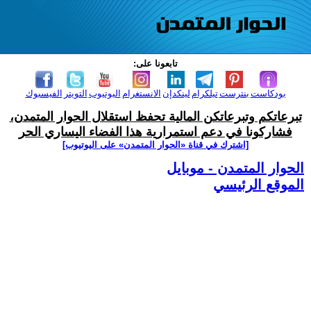
تابعونا على:
بودكاست
بنترست
تيلكرام
لينكدإن
الانستغرام
اليوتيوب
التويتر
الفيسبوك
تبرعاتكم وتبرعاتكن المالية تحفظ استقلال الحوار المتمدن،
فشاركونا في دعم استمرارية هذا الفضاء اليساري الحر
[اشترك في قناة ‫«الحوار المتمدن» على اليوتيوب]
الحوار المتمدن - موبايل
الموقع الرئيسي