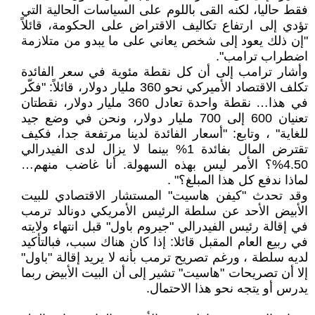
فقط حاليا، لكنه القى باللوم على السياسات الحالية التي
تؤدي إلى ارتفاع تكاليف الاقتراض على الحكومة، قائلاً
"إن ذلك يعود إلى شخص يعاني على ما يبدو من متلازمة
اضطراب ترامب".
وأشار ترامب إلى أن كل نقطة مئوية في سعر الفائدة
تكلف الاقتصاد الأميركي نحو 360 مليار دولار، قائلاً: "فكّر
في هذا… نقطة واحدة تعادل 360 مليار دولار، نقطتان
تعنيان 600 إلى 700 مليار دولار، ونحن في وضع جيد
للغاية" ، وتابع: "أسعار الفائدة لدينا مرتفعة جدا، فكيف
تقترض المال بفائدة 1% بينما لا يزال لدى الفيدرالي
4.50%؟ الأمر ليس بهذه السهولة. أنا غاضب منهم…
لماذا ندفع كل هذا المبلغ؟" .
وقد تحدث "كيفن هاسيت" المستشار الاقتصادي للبيت
الأبيض الأحد عن سلطة الرئيس الأمريكي دونالد ترمب
في إقالة رئيس الفيدرالي "جيروم باول" قبل انتهاء ولايته
في ربيع العام المقبل قائلا: إذا كان هناك سبب، فبالتأكيد
لديه سلطة ، ورغم تصريح ترمب بأنه لا يريد إقالة "باول"
إلا أن تصريحات "هاسيت" تشير إلى أن البيت الأبيض ربما
يدرس أو يتجه نحو هذا الاحتمال.