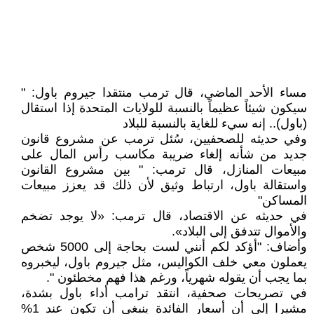
مساء الأحد الماضي، قال ترمب منتقدا جيروم باول: "
سيكون شيئاً عظيماً بالنسبة للولايات المتحدة إذا استقال
(باول).. إنه سيء للغاية بالنسبة للبلاد
وفي حديثه للصحفيين، سُئل ترمب عن مشروع قانون
جديد من شأنه إلغاء ضريبة مكاسب رأس المال على
مبيعات المنازل، قال ترمب: " بين مشروع القانون
واستقالة باول، ارتباط وثيق لأن ذلك قد يعزز مبيعات
المساكن"
في حديثه عن الاقتصاد، قال ترمب: «لا يوجد تضخم
والأموال تتدفق إلى البلاد».
وأضاف: "أؤكد لكم أنني لست بحاجة إلى 5000 شخص
يعملون معي خلف الكواليس، مثل جيروم باول، ليخبروه
بما يجب أن يقوله شهرياً، ورغم هذا فهم مخطئون ".
في تصريحات صحفية، انتقد ترامب أداء باول بشدة،
مشيرا إلى أن أسعار الفائدة ينبغي أن تكون عند 1%