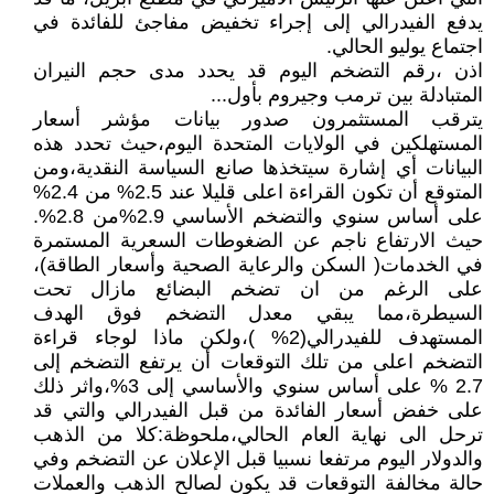
يدفع الفيدرالي إلى إجراء تخفيض مفاجئ للفائدة في
اجتماع يوليو الحالي.
اذن ،رقم التضخم اليوم قد يحدد مدى حجم النيران
المتبادلة بين ترمب وجيروم بأول...
يترقب المستثمرون صدور بيانات مؤشر أسعار
المستهلكين في الولايات المتحدة اليوم،حيث تحدد هذه
البيانات أي إشارة سيتخذها صانع السياسة النقدية،ومن
المتوقع أن تكون القراءة اعلى قليلا عند 2.5% من 2.4%
على أساس سنوي والتضخم الأساسي 2.9%من 2.8%.
حيث الارتفاع ناجم عن الضغوطات السعرية المستمرة
في الخدمات( السكن والرعاية الصحية وأسعار الطاقة)،
على الرغم من ان تضخم البضائع مازال تحت
السيطرة،مما يبقي معدل التضخم فوق الهدف
المستهدف للفيدرالي(2% )،ولكن ماذا لوجاء قراءة
التضخم اعلى من تلك التوقعات أن يرتفع التضخم إلى
2.7 % على أساس سنوي والأساسي إلى 3%،واثر ذلك
على خفض أسعار الفائدة من قبل الفيدرالي والتي قد
ترحل الى نهاية العام الحالي،ملحوظة:كلا من الذهب
والدولار اليوم مرتفعا نسبيا قبل الإعلان عن التضخم وفي
حالة مخالفة التوقعات قد يكون لصالح الذهب والعملات