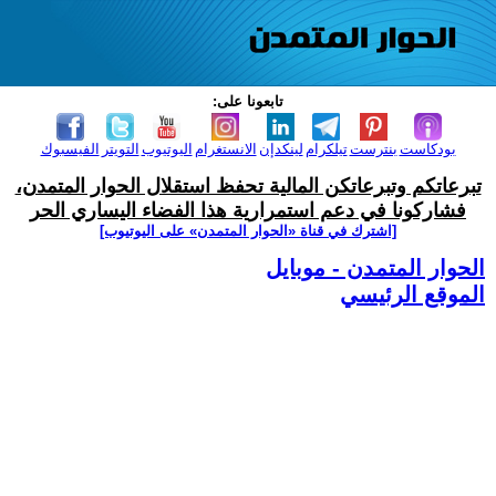
تابعونا على:
بودكاست
بنترست
تيلكرام
لينكدإن
الانستغرام
اليوتيوب
التويتر
الفيسبوك
تبرعاتكم وتبرعاتكن المالية تحفظ استقلال الحوار المتمدن،
فشاركونا في دعم استمرارية هذا الفضاء اليساري الحر
[اشترك في قناة ‫«الحوار المتمدن» على اليوتيوب]
الحوار المتمدن - موبايل
الموقع الرئيسي