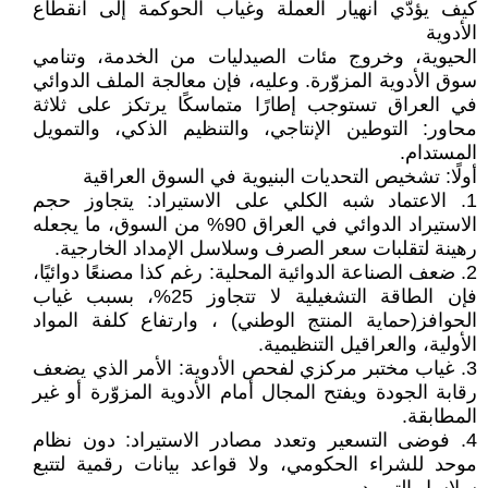
كيف يؤدّي انهيار العملة وغياب الحوكمة إلى انقطاع
الأدوية
الحيوية، وخروج مئات الصيدليات من الخدمة، وتنامي
سوق الأدوية المزوّرة. وعليه، فإن معالجة الملف الدوائي
في العراق تستوجب إطارًا متماسكًا يرتكز على ثلاثة
محاور: التوطين الإنتاجي، والتنظيم الذكي، والتمويل
المستدام.
أولًا: تشخيص التحديات البنيوية في السوق العراقية
1. الاعتماد شبه الكلي على الاستيراد: يتجاوز حجم
الاستيراد الدوائي في العراق 90% من السوق، ما يجعله
رهينة لتقلبات سعر الصرف وسلاسل الإمداد الخارجية.
2. ضعف الصناعة الدوائية المحلية: رغم كذا مصنعًا دوائيًا،
فإن الطاقة التشغيلية لا تتجاوز 25%، بسبب غياب
الحوافز(حماية المنتج الوطني) ، وارتفاع كلفة المواد
الأولية، والعراقيل التنظيمية.
3. غياب مختبر مركزي لفحص الأدوية: الأمر الذي يضعف
رقابة الجودة ويفتح المجال أمام الأدوية المزوّرة أو غير
المطابقة.
4. فوضى التسعير وتعدد مصادر الاستيراد: دون نظام
موحد للشراء الحكومي، ولا قواعد بيانات رقمية لتتبع