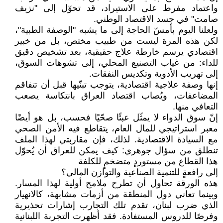
واعتماد مفرط على الاستيراد، قد تحوّل إلى "نزيف
صامت" في جسد الاقتصاد الوطني.
ولعلنا اليوم بأمسّ الحاجة إلى ما يشبه "الوصفة الطبية"،
لكن هذه المرة ليست من طبيب مختص، بل من خبير
اقتصادي يرسم خارطة علاج حقيقية، بعد تشخيص دقيق
للداء: من غياب التصنيع المحلي، إلى تشوهات السوق،
إلى تهريب الأدوية وتكديس النفقات.
إنها وصفة علاجية اقتصادية، يتوجب تبنّيها قبل أن تتفاقم
المضاعفات، ويُصاب اقتصاد العراق بانتكاسة يصعب
التعافي منها.
إنّ سوق الدواء لا يمثّل عبئًا صحّيًا فحسب، بل هو أيضًا
معبر استراتيجي للمال العام، يتقاطع فيه الأمن الصحي
مع السيادة الاقتصادية. لذلك، فإن مقاربتي لهذا الملف
تنطلق من سؤال جوهري: كيف يمكن للعراق أن يُحوّل
هذا القطاع من مستوردٍ متضخمٍ للكلفة
إلى رافعةٍ للتنمية الصناعية والتوازن المالي؟
هذه الورقة تحاول أن تطرح ملامح أولية لهذا المسار.
وبينما تعاني دول المنطقة من أزمات مشابهة، كالانهيار
الذي ضرب لبنان، تقدم تلك التجارب إشارات تحذيرية
وفرصًا للدروس المستفادة. فقد أظهرت التجربة اللبنانية