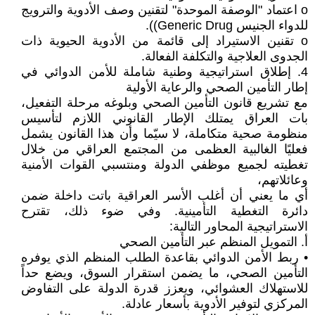
o اعتماد "الوصفة الموحدة" لتقنين وصف الأدوية والترويج
للدواء الجنيس Generic Drug)).
o تقنين الاستيراد إلى قائمة من الأدوية الحيوية ذات
الجدوى العلاجية والتكلفة الفعالة.
4. إطلاق استراتيجية وطنية شاملة للأمن الدوائي في
إطار التأمين الصحي والرعاية الأولية
مع تشريع قانون التأمين الصحي وبلوغه مرحلة التفعيل،
بات العراق يمتلك الإطار القانوني اللازم لتأسيس
منظومة صحية متكاملة، لا سيّما وأن هذا القانون يشمل
فعليًا الغالبية العظمى من المجتمع العراقي من خلال
تغطيته لجميع موظفي الدولة ومنتسبي القوات الأمنية
وعائلاتهم،
أي ما يعني أن أغلب الأسر العراقية باتت داخلة ضمن
دائرة التغطية التأمينية. وفي ضوء ذلك، تقترح
الاستراتيجية المحاور التالية:
أ. التمويل المنظم عبر التأمين الصحي
• ربط الأمن الدوائي بقاعدة الطلب المنظم الذي يوفره
التأمين الصحي، ما يضمن استقرار السوق، ويضع حداً
للاستهلاك العشوائي، ويعزز قدرة الدولة على التفاوض
المركزي لتوفير الأدوية بأسعار عادلة.