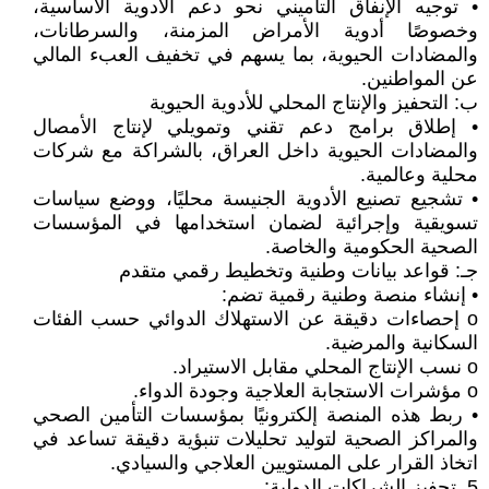
• توجيه الإنفاق التأميني نحو دعم الأدوية الأساسية،
وخصوصًا أدوية الأمراض المزمنة، والسرطانات،
والمضادات الحيوية، بما يسهم في تخفيف العبء المالي
عن المواطنين.
ب: التحفيز والإنتاج المحلي للأدوية الحيوية
• إطلاق برامج دعم تقني وتمويلي لإنتاج الأمصال
والمضادات الحيوية داخل العراق، بالشراكة مع شركات
محلية وعالمية.
• تشجيع تصنيع الأدوية الجنيسة محليًا، ووضع سياسات
تسويقية وإجرائية لضمان استخدامها في المؤسسات
الصحية الحكومية والخاصة.
جـ: قواعد بيانات وطنية وتخطيط رقمي متقدم
• إنشاء منصة وطنية رقمية تضم:
o إحصاءات دقيقة عن الاستهلاك الدوائي حسب الفئات
السكانية والمرضية.
o نسب الإنتاج المحلي مقابل الاستيراد.
o مؤشرات الاستجابة العلاجية وجودة الدواء.
• ربط هذه المنصة إلكترونيًا بمؤسسات التأمين الصحي
والمراكز الصحية لتوليد تحليلات تنبؤية دقيقة تساعد في
اتخاذ القرار على المستويين العلاجي والسيادي.
5. تحفيز الشراكات الدولية: