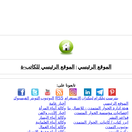
الموقع الرئيسي
الموقع الرئيسي للكاتب-ة
|
تابعونا على:
بنترست
تيلكرام
لينكدإن
الانستغرام
RSS
اليوتيوب
التويتر
الفيسبوك
الموقع الرئيسي
أخبار عامة
هيئة ادارة الحوار المتمدن - للإتصال بنا
وكالة أنباء المرأة
إحصائيات مؤسسة الحوار المتمدن
اخبار الأدب والفن
قواعد النشر
وكالة أنباء اليسار
ابرز كتاب / كاتبات الحوار المتمدن
وكالة أنباء العلمانية
يوتيوب التمدن
وكالة أنباء العمال
مكتبة التمدن
وكالة أنباء حقوق الإنسان