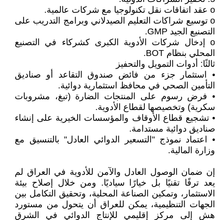
o عقد اتفاقات نقل تكنولوجيا مع شركات عالمية.
o توسيع شراكات التعليم الصيدلاني وبرامج التدريب على
التصنيع الجيد GMP.
o إدخال شركات الأدوية الكبرى كشركاء في التصنيع
المحلي بنظام BOT.
ثالثًا: أدوات التمويل والتحفيز
• استثمار جزء من فائض صندوق التقاعد أو صناديق
التأمين الصحي في محافظ استثمارية دوائية.
• فرض رسوم على المنتجات الضارة (تبغ، مشروبات
سكرية) وتخصيصها لقطاع الأدوية.
• تشجيع قطاع الأوقاف والمؤسسات الخيرية على إنشاء
صناديق دوائية مستدامة.
• اعتماد نموذج "التسعير الدوائي العادل" بالتنسيق مع
وزارة المالية.
إن ضمان الوصول العادل والآمن للأدوية في العراق لم
يعد ترفًا تقنيًا بل خيارًا سياديًا. ومن خلال إصلاح بيئة
الاستثمار، وتمكين الصناعة المحلية، وتحقيق التكامل بين
الجهات التنظيمية، يمكن للعراق أن يتحول من مستورد
هش إلى مركز إقليمي للإنتاج الدوائي في الشرق