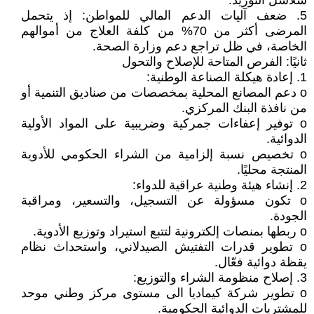
سلاسل التوريد.
5. ضعف آليات الدعم المالي للمواطن: إذ يتحمل
المرضى أكثر من 70% من كلفة العلاج من أموالهم
الخاصة، في ظل تراجع دعم وزارة الصحة.
ثانيًا: الفرص المتاحة للإصلاح والتحول
1. إعادة هيكلة الصناعة الوطنية:
o دعم المصانع المحلية بمخصصات من صناديق التنمية أو
من نافذة البنك المركزي.
o توفير إعفاءات جمركية وضريبية على المواد الأولية
الدوائية.
o تخصيص نسبة إلزامية من الشراء الحكومي للأدوية
المنتجة محليًا.
2. إنشاء هيئة وطنية عراقية للدواء:
o تكون مسؤولة عن التسجيل، والتسعير، ومراقبة
الجودة.
o ربطها بمنصات إلكترونية لتتبع استيراد وتوزيع الأدوية.
o تطوير قدرات التفتيش الصيدلاني، واستحداث نظام
يقظة دوائية فعّال.
3. إصلاح منظومة الشراء والتوزيع:
o تطوير شركة كيماديا الى مستوى مركز وطني موحد
للمشتريات الدوائية الحكومية.