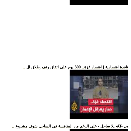
.. نافذة اقتصادية | اقتصاد غزة.. 300 يوم على اتفاق وقف إطلاق ال
.. يلا ساحل - على الرغم من المنافسة في الساحل شوف مشروع -AT- بي