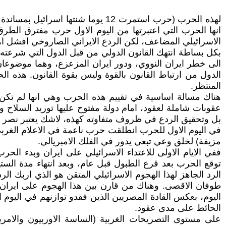
لهذه الحرب (حرب استمرت 12 يوما ش
انها الحرب التي اعتبرتها من اليوم الاول حرب مفترق الطرق.
الاسرائيلي المضاعف، لكن الردع الايراني الصاروخي افشل اهدا
بكل بساطة انتهك القانون الدولي من قبل الدول التي شرعته و
الى خطر ايران النووي، ودور ايران المزعزع، وهما موضوعان
الدول من ارتباط القانون بالقوة وليس بقوة القانون. هذه 
المنتظر.
هناك مسالة اساسية في تقييم هذه الحرب وهي انها لم تكن حرب
عقوبات شاملة لعقود، امام دولة مفتوح عليها توريد السلاح وت
بل وتحقيق الردع في ظروف متفاوته كهذه، لاشك يعتبر نصر رغ
في اليوم الاول للحرب انطلقت حرب ناعمة في الاعلام الغربي 
مزيفة) لخلق وعي تبعي يدور في الفلك الامبريالي.
ففي الايام الاولى للاعتداء الاسرائيلي على ايران وبدء ال
توقع الحرب بعد قرع الطبول قبل عام، وبعد انتهاء مدة الس
الرد الجاهز لهذا الهجوم الاسرائيلي المتقن هو الذي اربك ا
الحائط على مدى عقود.
على مستوى التصريحات الغربية (الساسة الاوربيون والامر