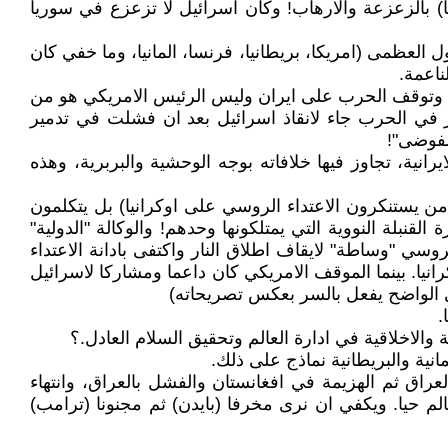
) بالزعزعة والارهاب! وكأن اسرائيل لا تزعزع في سوريا
 العظمى (امريكا، بريطانيا، فرنسا، المانيا، وما خفي كان
ناعمة.
ردع وتوقف الحرب على ايران وليس الرئيس الامريكي هو من
ر في الحرب جاء لانقاذ اسرائيل بعد ان فشلت في تدمير
لفوضى"!
نية، تجاوز فيها خلافاته بوجه الوحشية والبربرية، وهذه
هم من يستنكرون الاعتداء الروسي على اوكرانيا) بل يتكلمون
بلة النووية التي يمتلكونها وحدهم! والوكالة "الدولية"
سي "وساطة" لايقاف اطلاق النار واكتفى بادانة الاعتداء
يا. بينما الموقف الامريكي كان داعما ومشاركا لاسرائيل
الواضح يفعل بالسر بعكس تصريحاته)
.
 والاخلاقية في ادارة العالم وتحقيق السلام العادل.؟
انية والبريطانية نماذج على ذلك.
 والحرب في كوسوفو واحتلال افغانستان والعراق ثم الهزيمة في افغانستان والفشل بالعراق، وانتهاء
لم حيا. ويكفي ان نرى مخرفا (بايدن) ثم مجنونا (ترامب)