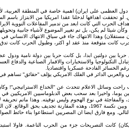
نتها اسرائيل بمساندة دول العظمى على ايران) اهمية خاصة في المنطقة الع
 لو تحققت اهدافها لدخلنا عقدا امريكيا من الابتزاز باسم ال
ف الحرب التي كانت ابعد من تدمير المفاعلات النووية الايران
كأن شيئا لم يكن، بل تم تغيير الموضوع لأشياء جانبية وتحويل
 مستقلان) وهذا الانتهاك جاء في سياق الانتهاك الانساني ف
الحرب كانت متوقعة منذ عقد او اكثر، وطبول الحرب كانت تدق
ا بين دولتين ابدا، بل كانت حربا بين دولة نامية ودول عظمى
بادل التكنولوجيا والاستخبارات والاقمار الصناعية والدفاع ا
م الخسائر الفادحة عسكريا واقتصاديا.
والعربي الدائر في الفلك الامريكي يؤلف "حقائق" تساهم في ال
حرب راحت وسائل الاعلام تتحدث عن "الخداع الاستراتيجي"! وك
تين يوما، واخيرا بعد سحب بعض الدبلوماسيين الامريكيين في
لرد، والمفاجئة في نوع الهجوم وليس توقيته. وهذا ماتم تحريف
طوفان الاقصى. وهناك من قارن بين هذا الهجوم على ايران وبين نكسة 1967،
يكان) كانت التصريحات جزء من الحرب الناعمة. فاولا استب