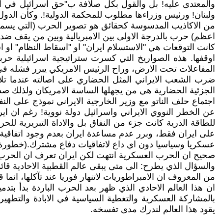
والمعتدى عليه! بل والقول بكل صلافة ب"حق اسرائيل في الدف
ولبنان! ورئيس وزراءها مطلوب للمحكمة الدولية!. وكأن الدول
من الاكاذيب المدسوسة كحقائق هو تصوير الحرب (التي يسمونها ت
اعظم) حرب بالدرجة الاولى بين الامبريالية وبين من يقف ضده
كانت التوقعات هي "الاستسلام ايران" او "اسقاط النظام" او 
اوقفها. هذه الصواريخ التي كسرت ستراتيجية اسرائيلية حر
المفاعلات تحت الارض، وراح الرئيس الامريكي يبرر فشله في
ضرب الشعب الايراني المثل الحضاري على اصالته عندما تلاحم
الجزئية الحضارية هي من يجهلها الساسة الامريكان ولذلك صدمو
اجتماع حلف الناتو مع وزير الخارجية الايراني نموذج على النفا
عن الخطر النووي الايراني واسرائيل دولة نووية! رغم ان اير
للطاقة الذرية كانت جزء من النفاق بل والاداة التبريرية لل
على ايران فقط، وبرر عدم مساعدة ايران بعدم وجود اتفاقية 
عسكريا وسياسيا دون اي داع لاتفاقيات دفاع مشترك.(خطور
صحيح ان الحرب العسكرية انتهت لكن ايران تعرف ان الحرب 
والسؤال الذي يطرح: الى متى يبقى عالم القطبية الاحادية قائما
من المعروف ان الامبراطوريات لاتنهار فوريا عند تآكلها، انما 
بالمشاركة العسكرية والتغطية السياسية في الابادة والتطهير
يقود هذا العالم لندرك مدى تفسخه.