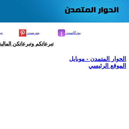
بودكاست
بنترست
تي
تبرعاتكم وتبرعاتكن المال
الحوار المتمدن - موبايل
الموقع الرئيسي