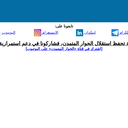
تابعونا على:
لكرام
لينكدإن
الانستغرام
اليوتيوب
ية تحفظ استقلال الحوار المتمدن، فشاركونا في دعم استمرارية 
[اشترك في قناة ‫«الحوار المتمدن» على اليوتيوب]