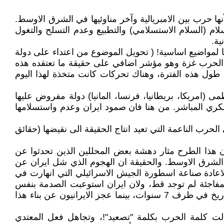
ربية، لأنها حرب بين الامبريالية وآخر مناوئيها في الشرق الاوسط.
سلام (السلام الاستسلامي) والتطبيع وعدم التسلح والتغول
ية.
ها لمواضيع اساسية! ( تحويل الموضوع من اعتداء على دولة
ي الحرب غزة وهو مؤشر اضافي على حقيقة ما تعتقده هذه
 طول هذه الفترة، وهناك تحركات كانت متخذة لهذا اليوم
 (امريكا، بريطانيا، فرنسا، المانيا) دولة مفروض عليها
لعسكري المباشر. من هنا فان صمود ايران وعدم واستسلامها
حرب الناعمة التي تعيد انتاج الحقيقة الى نقيضها (حقائق
ان هذا الطرح مثار دهشة بعض المحللين الذين تحدثوا عن
 الشرق الاوسط. والحقيقة ان الهجوم الذي شل ايران عن
ه لاعادة صناعة اسطورة الجيش الاسرائيلي التي انهارت في
 وهذه المقارنة تجديف بحق الوقائع. لان المفاجئة لم توجد قط، ولان ايران استوعبت الصدمة بنفس
اليوم، بعكس القادة المصريين الذين فقدو توازنهم في اليوم التالي. ومع فارق ايضا ان المصريين استطاعوا بناء حائط الصواريخ في ظرف 7 سنوات، بينما عجز الايرانيون عن بناء هذا
دلت كلمة الحرب بكلمة "تصعيد"!، وتجاهل فعل المعتدي