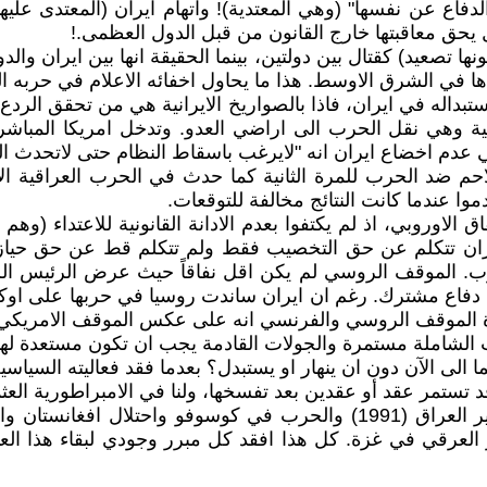
اع عن نفسها" (وهي المعتدية)! واتهام ايران (المعتدى عليها
 يحق معاقبتها خارج القانون من قبل الدول العظمى.!
صعيد) كقتال بين دولتين، بينما الحقيقة انها بين ايران والدول
ا في الشرق الاوسط. هذا ما يحاول اخفائه الاعلام في حربه ال
استبداله في ايران، فاذا بالصواريخ الايرانية هي من تحقق ال
بية وهي نقل الحرب الى اراضي العدو. وتدخل امريكا المباش
 عدم اخضاع ايران انه "لايرغب باسقاط النظام حتى لاتحدث ا
 ضد الحرب للمرة الثانية كما حدث في الحرب العراقية الايرا
ا عندما كانت النتائج مخالفة للتوقعات.
ق الاوروبي، اذ لم يكتفوا بعدم الادانة القانونية للاعتداء (و
ان تتكلم عن حق التخصيب فقط ولم تتكلم قط عن حق حيازة القن
حرب. الموقف الروسي لم يكن اقل نفاقاً حيث عرض الرئيس الرو
دفاع مشترك. رغم ان ايران ساندت روسيا في حربها على اوكران
ة الموقف الروسي والفرنسي انه على عكس الموقف الامريكي 
الشاملة مستمرة والجولات القادمة يجب ان تكون مستعدة لها
 الى الآن دون ان ينهار او يستبدل؟ بعدما فقد فعاليته السياسية
قد تستمر عقد أو عقدين بعد تفسخها، ولنا في الامبراطورية العثم
ان هذا العالم الاحادي الذي ظهر بعد الحرب الباردة بدأ بتدمير العراق (1991)
 العرقي في غزة. كل هذا افقد كل مبرر وجودي لبقاء هذا العا