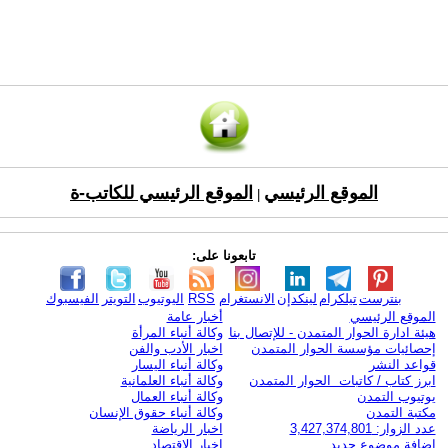
الموقع الرئيسي
الموقع الرئيسي للكاتب-ة
|
تابعونا على:
بنترست
تيلكرام
لينكدإن
الانستغرام
RSS
اليوتيوب
التويتر
الفيسبوك
الموقع الرئيسي
أخبار عامة
هيئة ادارة الحوار المتمدن - للإتصال بنا
وكالة أنباء المرأة
إحصائيات مؤسسة الحوار المتمدن
اخبار الأدب والفن
قواعد النشر
وكالة أنباء اليسار
ابرز كتاب / كاتبات الحوار المتمدن
وكالة أنباء العلمانية
يوتيوب التمدن
وكالة أنباء العمال
مكتبة التمدن
وكالة أنباء حقوق الإنسان
عدد الزوار: 3,427,374,801
اخبار الرياضة
اضافة موضوع جديد
اخبار الاقتصاد