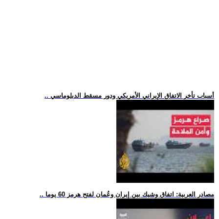
.. أسباب تأخر الاتفاق الإيراني الأمريكي ودور مسقط الدبلوماسي
.. مصادر العربية: اتفاق وشيك بين إيران وعُمان لفتح هرمز 60 يوما