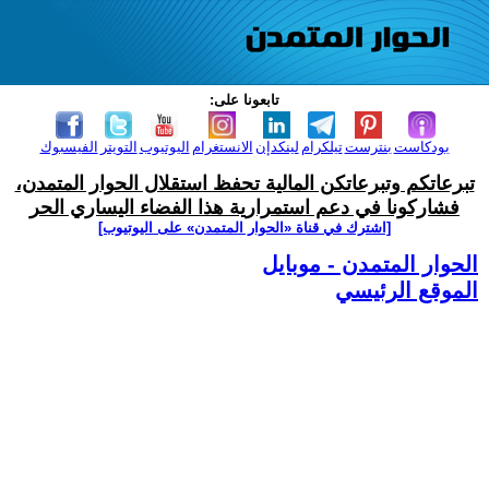
تابعونا على:
بودكاست
بنترست
تيلكرام
لينكدإن
الانستغرام
اليوتيوب
التويتر
الفيسبوك
تبرعاتكم وتبرعاتكن المالية تحفظ استقلال الحوار المتمدن،
فشاركونا في دعم استمرارية هذا الفضاء اليساري الحر
[اشترك في قناة ‫«الحوار المتمدن» على اليوتيوب]
الحوار المتمدن - موبايل
الموقع الرئيسي