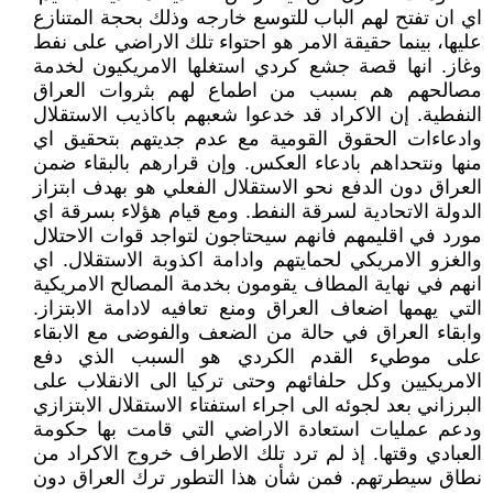
اي ان تفتح لهم الباب للتوسع خارجه وذلك بحجة المتنازع
عليها، بينما حقيقة الامر هو احتواء تلك الاراضي على نفط
وغاز. انها قصة جشع كردي استغلها الامريكيون لخدمة
مصالحهم هم بسبب من اطماع لهم بثروات العراق
النفطية. إن الاكراد قد خدعوا شعبهم باكاذيب الاستقلال
وادعاءات الحقوق القومية مع عدم جديتهم بتحقيق اي
منها ونتحداهم بادعاء العكس. وإن قرارهم بالبقاء ضمن
العراق دون الدفع نحو الاستقلال الفعلي هو بهدف ابتزاز
الدولة الاتحادية لسرقة النفط. ومع قيام هؤلاء بسرقة اي
مورد في اقليمهم فانهم سيحتاجون لتواجد قوات الاحتلال
والغزو الامريكي لحمايتهم وادامة اكذوبة الاستقلال. اي
انهم في نهاية المطاف يقومون بخدمة المصالح الامريكية
التي يهمها اضعاف العراق ومنع تعافيه لادامة الابتزاز.
وابقاء العراق في حالة من الضعف والفوضى مع الابقاء
على موطيء القدم الكردي هو السبب الذي دفع
الامريكيين وكل حلفائهم وحتى تركيا الى الانقلاب على
البرزاني بعد لجوئه الى اجراء استفتاء الاستقلال الابتزازي
ودعم عمليات استعادة الاراضي التي قامت بها حكومة
العبادي وقتها. إذ لم ترد تلك الاطراف خروج الاكراد من
نطاق سيطرتهم. فمن شأن هذا التطور ترك العراق دون