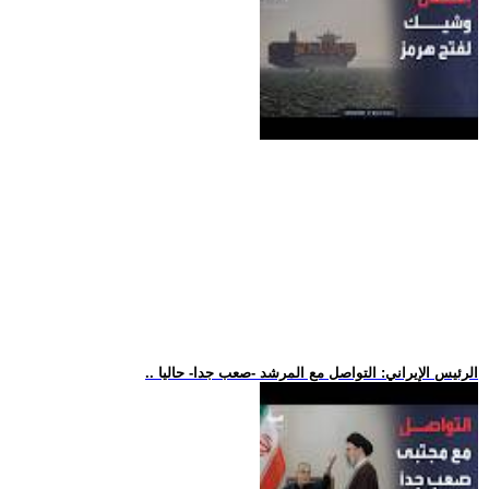
.. الرئيس الإيراني: التواصل مع المرشد -صعب جدا- حاليا