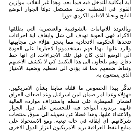
اية امكانية للتدخل فيه فيما بعد، وهذا غير انقلاب موازين
القوى في المنطقة حيث ستستغل دولتا الجوار الوضع
الناتج وتحتلا الاقليم الكردي فورا.
وبالعودة للاتهامات بالشوفينية والعنصرية التي يطلقها
الاكراد فهي العوبة تهدف الى شل وايقاف اية اجراءات
تتخذها الحكومة الاتحادية مما يعجز هؤلاء عن مجابهتها
والرد عليها. بهذا فهم يستخدمونها لاجبارها على العودة
الى الوضع الذي كان قبل تلك الاجراءات. اي انها خط
دفاع. وهم يلجأون الى هذا التكتيك كي لا تكشف الاعيبهم
ونقاط ضعفهم مما قد يؤدي الى تحطيم وضعية الامتياز
الذي يتمتعون به.
نذكّر بهذا الخصوص ما قلناه سابقا بشأن الامريكيين.
فهؤلاء وعدا امر ضمان امن اسرائيل وعد اضعاف العراق
لضمان السيطرة على نفطه واستنزاف موارده المالية
فانهم يريدون التواجد فيه للتجسس على دول الجوار
والاعتداء عليها. وهذا فضلا عن تحويله الى سوق لمنتجات
شركاتهم. اي ابقائه في حالة تبعية. ومع الاستحواذ على
منابع النفط العراقية يريد الامريكيون ابتزاز الدول الاخرى