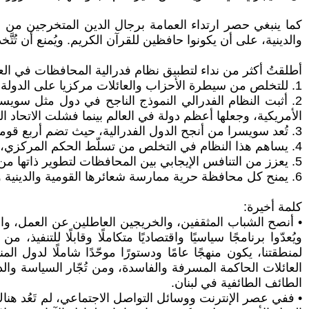
كما ينبغي حصر ارتداء العمامة برجال الدين المتخرجين من ا
والدينية، على أن يكونوا حافظين للقرآن الكريم. ويُمنع أن تُت
أطلقتُ أكثر من نداء لتطبيق نظام فدرالية المحافظات في العر
1. للتخلص من سيطرة الأحزاب والعائلات مركزيا على الدولة وعلى الأقاليم كما حدث ويحدث في العراق وفي سوريا ولبنان.
2. أثبت النظام الفدرالي النموذج الناجح في دول مثل سويسرا،
الأمريكية، وجعلها أعظم دولة في العالم بينما فشلت الاتحاد 
3. تُعد سويسرا من أنجح الدول الفدرالية، حيث تضم أربع قوميات مختلفة: الإيطالية، والألمانية، والفرنسية، والرومانشية (ذات أصل لاتيني)، وقد حافظت على حيادها في الحروب.
4. يساهم هذا النظام في التخلص من تسلّط الحكم المركزي، أو الإقليمي الحزبي، أو الطائفي، أو العائلي على إدارة الدولة.
5. يعزز من التنافس الإيجابي بين المحافظات لتطوير ذاتها من خلال جهود أبنائها.
6. يمنح كل محافظة حرية ممارسة شعائرها القومية والدينية والثقافية والوطنية، دون فرضها على المحافظات الأخرى.
كلمة أخيرة:
• أنصح الشباب المثقفين، والخريجين العاطلين عن العمل، وال
ويُعدّوا برنامجًا سياسيًا واقتصاديًا متكاملًا وقابلًا للتنفي
لمنطقتنا، يكون منهجًا عامًا ودستورًا موحّدًا شاملًا لدول
العائلات الحاكمة المسرفة والفاسدة، ومن تُجّار السياسة والدين
الطائف الطائفية في لبنان.