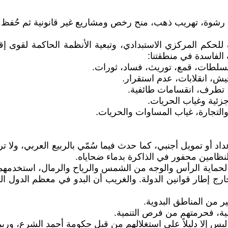
 رشوة، تهريب ذهب، منح رخص ومشاريع غير قانونية ثم حُفظ 
كم المركزي الاستبدادي، وتبعية الأنظمة الحاكمة لقوى إقلي
 الفاسدة في منطقتنا:
لسلطات، قمع، توريث، فساد، ثورات.
جيش، انقلابات، عدم استقرار.
 تطرف، انقسامات طائفية.
جزئية وغياب الحريات.
والتجارة، غياب المساوات والحريات.
داد أو تمويل أجنبي، كما حدث فيما سُمّي بالربيع العربي، ولا
نظامين محفور في الذاكرة بدماء ضحاياه.
ماية الرأس والوجه من الشمس والرياح والرمال، استخدمهما الب
 إطار قوانين الدولة. والغريب أن البدو في معظم الدول العرب
ر من المناطق البدوية.
بلية، فحرمتهم من فرص التنمية.
 ليس إلا دليلاً على استغلالهم من قبل حكومة أحمد الشرع، ور