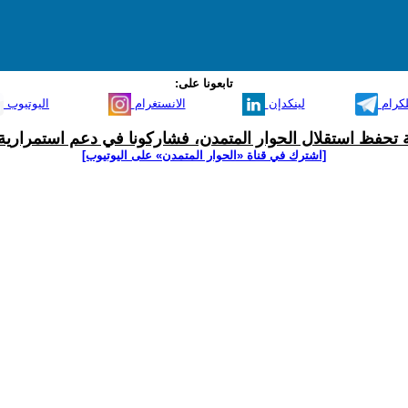
تابعونا على:
لكرام
لينكدإن
الانستغرام
اليوتيوب
ية تحفظ استقلال الحوار المتمدن، فشاركونا في دعم استمرارية 
[اشترك في قناة ‫«الحوار المتمدن» على اليوتيوب]