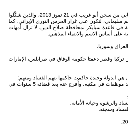
7. العراق: تواطأ نوري المالكي في تأسيس وتمكين تنظيم داعش من غزو مدينة الموصل، وذلك عبر تسهيل هروب 500 إرهابي من سجن أبو غريب في 21 تموز 2013، والذين شكّلوا
م سليماني، لتكون على غرار الحرس الثوري الإيراني. كما
تها ما بين 1700 و2200 شهيد من طلاب كلية القوة الجوية في قاعدة سبايكر بمحافظة صلاح الدين. لا تزال أمهات
ة على أساس الاسم والانتماء المذهبي.
ية من تركيا وقطر دعمتا حكومة الوفاق في طرابلس، الإمارات
هي الدولة وحيدة حاكمت حاكمها بتهم الفساد ومنهم:
• موشيه كاتساف: رئيس الدولة من 2000 إلى 2007: سُجن 7 سنوات بتهم الاغتصاب والتحرش الجنسي والإكراه الجنسي ضد موظفات في مكتبه، وأُفرج عنه بعد قضائه 5 سنوات في
الفساد وسجنه.