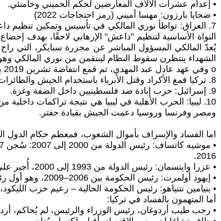
• إعدام عشرات الآلاف المعارضين لحكم الخميني وخامنئي.
• ضحايا بارزون: مهسا أميني (رمز احتجاجات 2022)
النواة الأساسية لتنظيم "داعش" الإرهابي لاحقًا، بهدف إخض
الشهداء ينتظرن سقوط النظام لينتقمن من نوري المالكي وهو ع
o وفي عهد عادل عبد المهدي، تم قمع انتفاضة تشرين 2019 بوحشية.
8. تركيا قمع الأكراد وقتل الأبرياء باستخدام الجيش والطائرات، والطائرات المسيرة، والمدفعية، في جنوب شرق البلاد وفي العراق وسوريا.
9. إسرائيل: حرب إبادة ضد فلسطينيين داخل الضفة وغزة.
10. ليبيا: الحرب الأهلية في ليبيا هي نتيجة تراكمات داخلي
ومصر وفرنسا وروسيا دعمت الجيش بقيادة حفتر.
اما الفساد والإسراف بأموال الشعوب، فمعظم حكام الدول الش
2016.
• عزرا وايتسمان: رئيس الدولة من 1993 إلى 2000، أُجبر على الاستقالة عام 2000 بسبب قضية فساد مالي وتضارب مصالح.
• إيهود أولمرت: رئيس الحكومة بين 2006–2009، وهو أول رئيس حكومة إسرائيلي يدخل السجن في التاريخ بتهم تتعلق بـالفساد والرشوة وخيانة الأمانة.
• بنيامين نتنياهو: رئيس الحكومة الحالية – زعيم حزب الليك
أما المتهمون بالفساد في تركيا:
• رجب طيب أردوغان، رئيس الوزراء والرئيس، لم يُحاكم، أردوغا