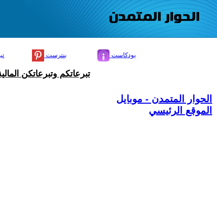
بودكاست
بنترست
تي
تبرعاتكم وتبرعاتكن المال
الحوار المتمدن - موبايل
الموقع الرئيسي