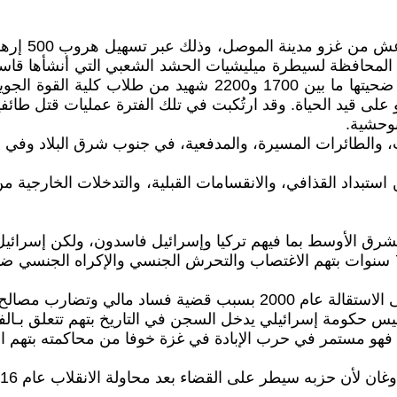
اع المحافظة لسيطرة ميليشيات الحشد الشعبي التي أنشأها قاس
يُعدّ المالكي المسؤول المباشر عن مجزرة سبايكر، التي راح ضحي
لى قيد الحياة. وقد ارتُكبت في تلك الفترة عمليات قتل طائفي
ة من استبداد القذافي، والانقسامات القبلية، والتدخلات الخارج
رق الأوسط بما فيهم تركيا وإسرائيل فاسدون، ولكن إسرائيل 
ود، فهو مستمر في حرب الإبادة في غزة خوفا من محاكمته بتهم 
ن لأن حزبه سيطر على القضاء بعد محاولة الانقلاب عام 2016.