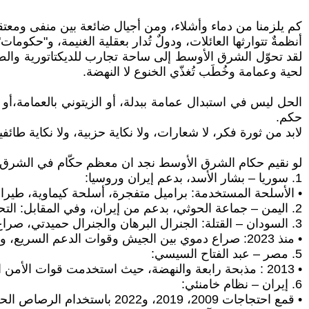
كم يلزمنا من دماء وأشلاء، ومن أجيال ضائعة بين منفى ومعتق
أنظمةٌ تتوارثها العائلات، ودولٌ تُدار بعقلية الغنيمة، و"حكوم
لقد تحوّل الشرق الأوسط إلى ساحة تجارب للديكتاتورية والط
لحية وعمامة وخُطَب تُغذّي الخنوع لا النهضة.
الحل ليس في استبدال عمامة ببدلة، أو الزيتوني بالعمامة،أو
حكم.
لابد من ثورة فكر، لا شعارات، ولا نكاية حزبية، ولا نكاية طائفي
لو نقيم حكام الشرق الأوسط نجد ان معظم حكّام في الشرق 
1. سوريا – بشار الأسد، بدعم إيران وروسيا:
• الأسلحة المستخدمة: براميل متفجرة، أسلحة كيماوية، طيران
2. اليمن – جماعة الحوثي، بدعم من إيران، وفي المقابل: التحالف العربي بقيادة السعودية والإمارات العربية المتحدة، باستخدام الطائرات المسيّرة والصواريخ.
3. السودان – القتلة: الجنرال البرهان والجنرال حميدتي، صراع على الحكم:
• منذ 2023: صراع دموي بين الجيش وقوات الدعم السريع، والضحية الشعب السوداني.
5. مصر – عبد الفتاح السيسي:
• 2013 : مذبحة رابعة والنهضة، حيث استخدمت قوات الأمن السلاح ضد المعتصمين السلميين، قُتل فيها مئات.
6. إيران – نظام خامنئي:
• قمع احتجاجات 2009، 2019، و2022 باستخدام الرصاص الحي.