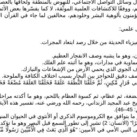
لال وسائل التواصل الاجتماعي، للنهوض بالمنطقة ولحاقها بالع
ووفقًا للاكتشافات العلمية الموثّقة، لا كما يفسّرها بعض الأ
منون بألوهية البشر وخلودهم، مخالفين لما جاء في القرآن الكري
ل علمي:
ضغة، ثم عظام، ثم كسوة العظام باللحم، وهو ما أكدته مراح
4).
وهو ما تؤكده الدراسات الجنينية.
ين: "هُوَ الَّذِي بَعَثَ فِي الْأُمِّيِّينَ رَسُولًا مِّنْهُمْ يَتْلُو عَلَيْهِ