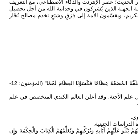
صر الحديث؛ عصر الإنترنت والذكاء الاصطناعي، مع التعريف
ئمة الجهلة الذين يُشركون في وحدانية الله من أجل تحصيل
م، ويقسّمون الأمة إلى فِرَقٍ وشِيَعٍ تخدم مصالح تُجّار
• "وَلَقَدْ خَلَقْنَا الإِنسَانَ مِن سُلالَةٍ مِّن طِينٍ، ثُمَّ جَعَلْنَاهُ نُطْفَةً فِي قَرَارٍ مَّكِينٍ، ثُمَّ خَلَقْنَا النُّطْفَةَ عَلَقَةً فَخَلَقْنَا العَلَقَةَ مُضْغَةً فَخَلَقْنَا المُضْغَةَ عِظَامًا فَكَسَوْنَا العِظَامَ لَحْمًا" (المؤمنون: 12-
ل علم الأجنة. وقد أعلن العالم الكندي المتخصص في علم
مْ آيَاتِهِ وَيُزَكِّيهِمْ وَيُعَلِّمُهُمُ الْكِتَابَ وَالْحِكْمَةَ وَإِن