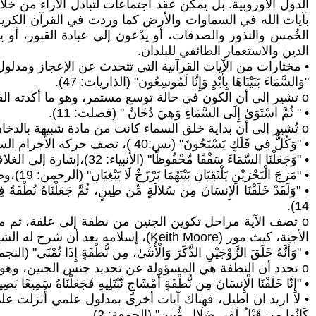
الدول الأوروبية. بل يمكن عقد اجتماعات لتبادل الآراء من خ
بآيات الله في السماوات والأرض كما وردت في القرآن الكريم، 
الخُمس والنذور والصدقات، أو يدْعون إلى عبادة القبور، أو يؤ
الدين والاستعمار الطائفي للبلدان.
• مختارات من الآيات القرآنية التي تتحدث عن الإعجاز ومدلو
"وَالسَّمَاءَ بَنَيْنَاهَا بِأَيْدٍ وَإِنَّا لَمُوسِعُون" (الذاريات: 47).
o تشير إلى أن الكون في حالة توسع مستمر، وهو ما أكدته الفيزياء الحديثة من خلال رصد ابتعاد المجرات.
• " ثُمَّ اسْتَوَىٰ إِلَى السَّمَاءِ وَهِيَ دُخَانٌ " (فصلت: 11).
o تُشير إلى أن بداية خلق السماء كانت من مادة شبيهة بالدخان، وهو ما يشبه وصف الانفجار العظيم.
• "وَكُلٌّ فِي فَلَكٍ يَسْبَحُونَ" (يس:40 )، تصف حركة الأجرام السماوية في مدارات، وهو ما أثبته علم الفلك.
• "وَجَعَلْنَا السَّمَاءَ سَقْفًا مَّحْفُوظًا" (الأنبياء: 32)،إشارة إلى الغلاف الجوي الذي يحمي الأرض من الإشعاعات والنيازك.
• "مَرَجَ الْبَحْرَيْنِ يَلْتَقِيَانِ بَيْنَهُمَا بَرْزَخٌ لَا يَبْغِيَانِ" (الرحمن: 19)،وصف دقيق للحواجز بين البحار بسبب اختلاف الكثافة والملوحة.
14).
o تصف الآية مراحل تكوين الجنين من نطفة إلى علقة، ثم م
الأجنة، كيث مور (Keith Moore)، إسلامه بعد أن شرح له الشيخ عبد المجيد الزنداني، رحمه الله ورضي عنه، تفسير هذه الآية.
• "وَأَنَّهُ خَلَقَ الزَّوْجَيْنِ الذَّكَرَ وَالْأُنثَىٰ، مِن نُّطْفَةٍ إِذَا تُمْنَى" (النجم: 45–6
o تحدد أن النطفة هي المسؤولة عن تحديد جنس الجنين، وهو ما يتوافق مع الكروموسوم الذكري أو الأنثوي في الحيوان المنوي.
• "إِنَّا خَلَقْنَا الْإِنسَانَ مِن نُّطْفَةٍ أَمْشَاجٍ نَّبْتَلِيهِ فَجَعَلْنَاهُ سَمِيعًا بَصِيرًا" (الانسان: 2) تشير إلى تطور السمع قبل البصر 
• لا اريد ان اطيل، فهناك آيات أخرى بمدلول علمي أُنزلت على النبي الأمي في الأمي
كَانُوا مِن قَبْلُ لَفِي ضَلَالٍ مُّبِينٍ" (الجمعة: 2).