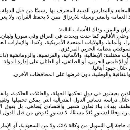
لمعاهد والمدارس الدينية المعترف بها رسميًا من قبل الدولة
َّخذ العمامة والمنبر وسيلة للارتزاق ممن لا يحفظ القرآن، ولا 
اق واليمن، وذلك للأسباب التالية:
 وألمانيا، والولايات المتحدة الأمريكية، وكندا، والإمارات ال
السوفيتي بنظامه الحزبي المركزي.
ذين يعيشون في دولٍ تحكمها الجهلة، والعائلات الحاكمة، والف
ذ، من خلال دراسة دساتير الدول الفدرالية التي يمكن تحميلها وت
 المنطقة، بهدف بناء تعاون شعبي واقتصادي يُضاهي، بل يفوق 
، وفقًا لدستورٍ يُعَدّ مسبقًا، لا دستورٍ يُفرَض من قِبل الدول
• ففي عصر الإنترنت ووسائل التواصل الاجتماعي، لم تَعُد ه