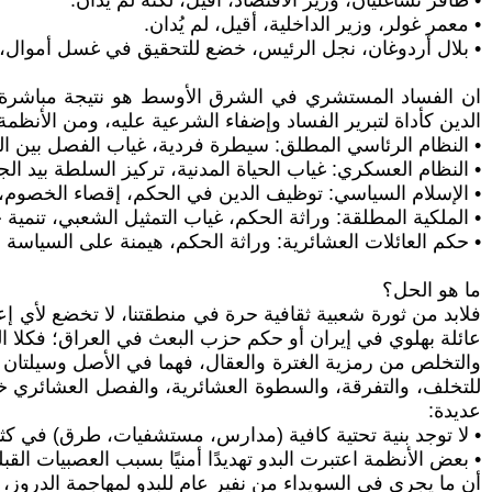
• ظافر تشاغليان، وزير الاقتصاد، أقيل، لكنه لم يُدان.
• معمر غولر، وزير الداخلية، أقيل، لم يُدان.
• بلال أردوغان، نجل الرئيس، خضع للتحقيق في غسل أموال،
ان الفساد المستشري في الشرق الأوسط هو نتيجة مباشرة للح
الدين كأداة لتبرير الفساد وإضفاء الشرعية عليه، ومن الأنظمة
• النظام الرئاسي المطلق: سيطرة فردية، غياب الفصل بين ا
• النظام العسكري: غياب الحياة المدنية، تركيز السلطة بيد ال
• الإسلام السياسي: توظيف الدين في الحكم، إقصاء الخصوم،
• الملكية المطلقة: وراثة الحكم، غياب التمثيل الشعبي، تنمية 
• حكم العائلات العشائرية: وراثة الحكم، هيمنة على السياسة 
ما هو الحل؟
فلابد من ثورة شعبية ثقافية حرة في منطقتنا، لا تخضع لأي إع
عائلة بهلوي في إيران أو حكم حزب البعث في العراق؛ فكلا ال
والتخلص من رمزية الغترة والعقال، فهما في الأصل وسيلتان لح
للتخلف، والتفرقة، والسطوة العشائرية، والفصل العشائري خارج
عديدة:
• لا توجد بنية تحتية كافية (مدارس، مستشفيات، طرق) في كثي
• بعض الأنظمة اعتبرت البدو تهديدًا أمنيًا بسبب العصبيات الق
أن ما يجري في السويداء من نفير عام للبدو لمهاجمة الدروز،