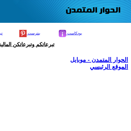
بودكاست
بنترست
تي
تبرعاتكم وتبرعاتكن المال
الحوار المتمدن - موبايل
الموقع الرئيسي