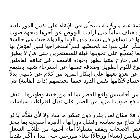
فة عنه متوجِّسَة ، يتجلَّى في الإبقاء على نفس الدور تلعبه
لآمر مختلف تماماً متى أرادت النهوض عن آخرها متجهة صوب
لها قد تساهم في تشييد مدن الدنيا والدولة حيث هي جالسة
لى سواعد مُختصِّيها ليتم َّاستخراجها للنور تُعوّضُ بها
ما يُشجِّع على تحويلها قبلة للمستثمرين حتى مَنْ لا يطيق
لمن خارج بيئتها لطهر وجوده قاسمة ، في ثقافة العاملين
خ للنَّوم الطويل وصدقة تصلها عن استرخاء شبيه بعديمة
ن ثغرَةٍ تعينها على ابتكار المزيد من كلام عن لابِسِي بدلاً
ادِ حُكَّامِها نفس الدود حينما تحتضنهم (ذات الفانية) في
ائد من أحاسيس واقع العصر بما له من خِفية وظهيرها ، تقف
ندفع صوب المزيد من الصبر على تقبُّل افتراءات سياسات
، فلا مكان لمن يكرر دون تفكير ما ساد ولا لأي تقدُّم يذكر
حرك شاخ مع سياسة وفشل دورانها ، العبرة أصبحت بما ينجز
ح بعض الأصحاب ويقف مشلولاً أمام أغلبية من طُلاَّبِ الشغل
نيين (نساءاً ورجالاً) نبغاء موزعين على بلدان أكثر تقدماً