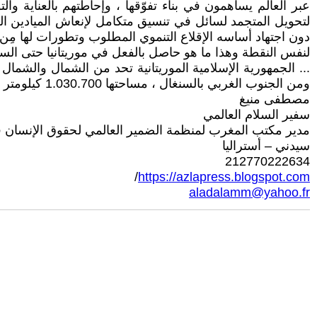
عبر العالم يساهمون في بناء تفوّقها ، وإحاطتهم بالعناية وال
لتحويل المتجمد لسائل في تنسيق متكامل لإنعاش الميادين الح
دون اجتهاد أساسه الإقلاع التنموي المطلوب وتطورات لها مِن ا
لنفس النقطة وهذا ما هو حاصل بالفعل في موريتانيا حتى الساعة
... الجمهورية الإسلامية الموريتانية تحد من الشمال والشم
ومن الجنوب الغربي بالسنغال ، مساحتها 1.030.700 كيلومتر مربع ، سكانها حوالي 4.300.000 نسمة ، اقتصادها أساسه الزراعة والثروة الحيوانية والصيد البحري .
مصطفى منيغ
سفير السلام العالمي
مدير مكتب المغرب لمنظمة الضمير العالمي لحقوق الإنسان 
سيدني – أستراليا
212770222634
/
https://azlapress.blogspot.com
aladalamm@yahoo.fr