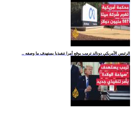
.. الرئيس الأمريكي دونالد ترمب يوقع أمرا تنفيذيا يستهدف ما وصفه