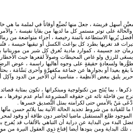
نٍ أسهل فريسَة ، جعلَ منها تُضيِّع أوقاتاً في لملمة ما هي خائ
ة والحالة على توتر مستمر كل ما لديها من بقايا نفيسة ،’ وا
 أفضل يُريها الاستطاعة بأثمنة رخيصة ، أجزاء متواضعة من رما
 قد تغريها بطرد كل بواعث الكسل أو تبقيها حبيسة ، فتُشمِّر ع
ث حرمان جد جسيمة ، كموارد مادية تُغرق كل شبر من موريتانيا ب
ن يسعَى للرزق ولو غاص المحيطات وصولاً لقعرها حيث الأخطار 
ُّرها ولسعادةٍ حقيقةٍ على وجوه أهاليها راسمة ، عوض الرضو
قع بعيدا أو بجوارها عن جماعة مكفهرَّةٍ وأحرى بَسَّامَة ، بحثاً ع
ر يليق ببعض الأنظِمة ، متناسية أن الأخير من الدود وآكِل أجس
كرها ، بما يُنتَج من تكنولوجية ومبتكراتها ، تكون بمثابة قص
حرج بين قاحلة تائه عن حقوقه المشروعة أمام عدم توفرها ، م
ى مَنْ بالأمسِ حتى لكرامته بمثل التَّصديق خسرها .
 ما للقيادة من شروط تجديد الحالة الآنية بما يلائم حسن مآلها 
مرَّ الموجود طلع المستقبل ماضيا لحاضر دون طاقة أو وقود لم
الأفضل البدء من البداية عن دراية أن التباهي بالألقاب قد يُفر
لك البداية ومن بنودها أيضا إقناع ذوي العقول النيرة من موريتا