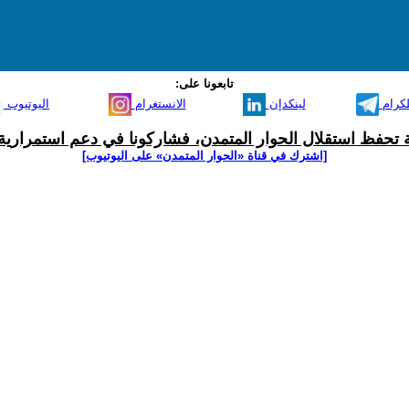
تابعونا على:
لكرام
لينكدإن
الانستغرام
اليوتيوب
ية تحفظ استقلال الحوار المتمدن، فشاركونا في دعم استمرارية 
[اشترك في قناة ‫«الحوار المتمدن» على اليوتيوب]