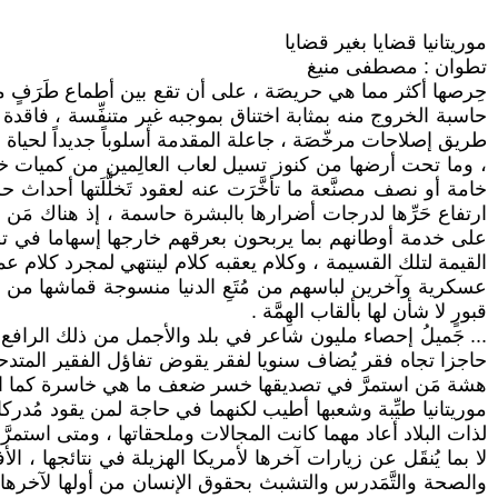
موريتانيا قضايا بغير قضايا
تطوان : مصطفى منيغ
حِرصها أكثر مما هي حريصَة ، على أن تقع بين أطماع طَرَفٍ معيَّ
حاسبة الخروج منه بمثابة اختناق بموجبه غير متنفِّسة ، فاقد
طريق إصلاحات مرخّصَة ، جاعلة المقدمة أسلوباً جديداً لحياة
، وما تحت أرضها من كنوز تسيل لعاب العالِمين من كميات خيرات
خامة أو نصف مصنَّعة ما تأخَّرَت عنه لعقود تَخلَّلَتها أحدا
ارتفاع حَرِّها لدرجات أضرارها بالبشرة حاسمة ، إذ هناك مَ
على خدمة أوطانهم بما يربحون بعرقهم خارجها إسهاما في تطو
القيمة لتلك القسيمة ، وكلام يعقبه كلام لينتهي لمجرد كلام عما ي
عسكرية وآخرين لباسهم من مُتَعِ الدنيا منسوجة قماشها من حري
قبورٍ لا شأن لها بألقاب الهِمَّة .
... جَميلُ إحصاء مليون شاعر في بلد والأجمل من ذلك الرافع ذ
حاجزا تجاه فقر يُضاف سنويا لفقر يقوض تفاؤل الفقير المتد
هشة مَن استمرَّ في تصديقها خسر ضعف ما هي خاسرة كما ادَّعَ
موريتانيا طيِّبة وشعبها أطيب لكنهما في حاجة لمن يقود مُدركا
لذات البلاد أعاد مهما كانت المجالات وملحقاتها ، ومتى است
لا بما يُنقَل عن زيارات آخرها لأمريكا الهزيلة في نتائجها ، 
والصحة والتَّمَدرس والتشبث بحقوق الإنسان من أولها لآخرها ، ت