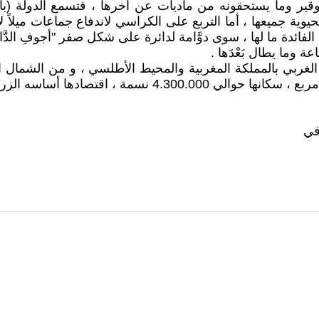
توقير وما يستحقونه من ماديات عن آخرها ، فتسمع الدولة (بأدب
يوية جميعها ، أما التربع على الكراسي لاندفاع جماعات ميلاً
لفائدة ما لها ، سوى دوَّامة لدائرة على شكل صفر "أجوفِ الدَّ
 وما يطال بَعْدَها .
ال الغربي بالمملكة المغربية والمحيط الأطلسي ، و من الشما
في