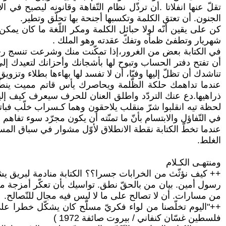
تقلّ عنها انفلاتا .أن ترذّل نظام التّفاهة وقانونه ليصبح في
الجنون. أن تعتق الكلمة وتكسبها أجنحة بها تحلّق وتطير.
كن على يقين أنّه لولا حبائل الكلمة ومكر اللّغة ما كان يم
شهريار وتطفئ ظمأه وتفكّ عقدته وهو الملك .
في الكتابة بعض من الغرور،إذا تمكّنت منك وشرعت تنسج رحلة في
أن تفتح دفتر الحساب وتبوح لها بأشجانك وأحزانك لتعيدك إلى 
تناشدك أن تظلّ إليها وفيّا، أن لا تفسد لها بهاءها بطلاء وتزويق
عندما تداهمك حلكة الظّلمة ويحاصرك يأس قاتم مميت ينطّ ال
ذراهيها.دع عنك التردّد واطلق العنان للحرف سيعرف كيف إلي
لحظة تيه انقلبوا شرّ منقلب يلاحقون وهما كـسراب خلّب فباتو
في التّفاؤل والابتسام بأنّ ما تمنّته أن يكون مجرّد سوء تفاهم إن
عندما تخطّ الكتابة نقطة الانطلاق لأوّل مشوار في سباق المس
الغلط.
ومنتهـى الكـلام
++ كيف نؤثّث من الخرابات جسرا؟؟ الكتابة منادمة لبريق يشع
رسول أمين. بيان من بالحقّ نطق. تواسيك بأن تعكّر أمزجة من ك
من مسارات. أن لا تصالح على ما لا ليس فيه مجال للتّصالح.
++"اليوم تخلّصنا من لواء فكريّ مسلّح كان يشكّل خطرا على إ
فلسطين غسّان كنفاني / بيروت صائفة 1972 )