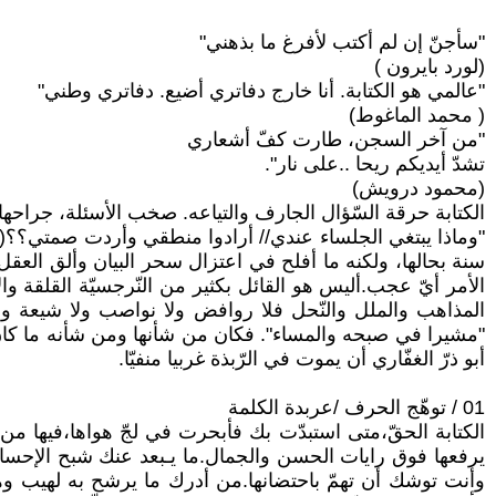
"سأجنّ إن لم أكتب لأفرغ ما بذهني"
(لورد بايرون )
"عالمي هو الكتابة. أنا خارج دفاتري أضيع. دفاتري وطني"
( محمد الماغوط)
"من آخر السجن، طارت كفّ أشعاري
تشدّ أيديكم ريحا ..على نار".
(محمود درويش)
الكتابة حرقة السّؤال الجارف والتياعه. صخب الأسئلة، جراحها، 
"وماذا يبتغي الجلساء عندي// أرادوا منطقي وأردت صمتي؟؟(أبو ا
سنة بحالها، ولكنه ما أفلح في اعتزال سحر البيان وألق العقل ك
الأمر أيّ عجب.أليس هو القائل بكثير من النّرجسيّة القلقة وا
المذاهب والملل والنّحل فلا روافض ولا نواصب ولا شيعة ول
"مشيرا في صبحه والمساء". فكان من شأنها ومن شأنه ما كان.كا
أبو ذرّ الغفّاري أن يموت في الرّبذة غربيا منفيّا.
01 / توهّج الحرف /عربدة الكلمة
الكتابة الحقّ،متى استبدّت بك فأبحرت في لجّ هواها،فيها من انت
يرفعها فوق رايات الحسن والجمال.ما يـبعد عنك شبح الإحساس 
وأنت توشك أن تهمّ باحتضانها.من أدرك ما يرشح به لهيب وهج