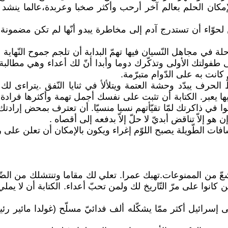
 الإمكان الحلم بعالم آخر أرحب وأكثر صخبا وعربدة،عالما ينشد
كن لحوّاء أن تستدرج آدم إلى مخاطرة يبدو أنّها لم تكن مضمو
 مجاهل النّسيان فيها تهمّ البداية أن تلجم جموح النّهاية في 
طفولتك الأولى وتذكّرك دوما وأبدا أنّ لك أعداء وهي مطالبة ب
 كانت به على الدّوام متبرّمة.
حرف يبدّد وحشة العتمة ويتلألأ في ثنايا النّفق .يتراءى لك
ها يعبر. الكتابة أن تثبت على نفسك أجمل تهمة وأكثرها فراد
ا في ذاكرتك لمّا تقيّأتهم نسيا منسيّا. أن تعترف بمحض إرادت
 هو إلاّ تناقض أبديّ لا حلّ إلاّ بدفعه إلى أقصاه .
افات الطّويلة يصبح اللوّم إغراء ويكون بالإمكان أن تعلن عل
ّ من الممنوعات.تهبك عمرا. تعلي لك مقاما وتنتشلك من الضّي
انوا على مرّ التّاريخ لك ولمن تحبّ أعداء. الكتابة أن لا يم
سرائيل أكثر ممّا يشكّله ألف فدائيّ مسلّح (غولدا مائير رئي