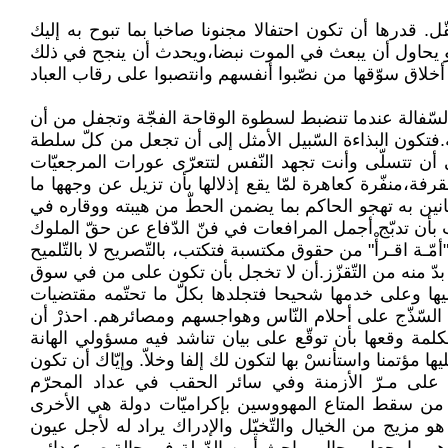
ّل. قدرها أن تكون احتفالا مجنونا صاخبا بما تبوح به إليك
 وهو يحاول أن يبعث في الموت نبضا،ويحدث أن ينجح في ذلك
أخلاق سوّقها من نصّبوا أنفسهم وانتصبوا على رقاب العباد
ن السّفالة عندما تنضبط لسطوة الوقاحة الفجّة وتجفل من أن
ة.فتكون البذاءة السّبيل الأمثل إلى أن تجعل من كلّ سلطة
 أن تتسلّى وأنت تجهد النّفس لتتعرّى عورات المرجعيّات
قرفة،منفّرة كعاهرة لمّا يقع إذلالها بأن تزيل عن وجهها ما
أفانين به تهجو الحاكم بما يضمن الحطّ من هيبته ووقاره في
لب بأن تدبّج أجمل المرافعات في فنّ الدّفاع عن حقّ الملوك
ـة اقـرأْ" من حقوق مكتسبة فتكتب، بالتّصريح لا بالتّلميح
ا بدّ منه من التّقزّز.أن لا تخجل بأن تكون على من في سوق
يها وعلى خدمها شحيحا فتجلدها بكلّ ما تحتّمه مقتضيات
لسّذّج على أحلام النّاس وهواجسهم ومصائرهم. احذرْ أن
لمة وقعها بأن توقّع على بيان تناشد فيه مسؤولي الهانة
ها مؤتمنا واستأنسْ بها لتكون لك إلفا وخلاّ. وإيّاك أن تكون
كان على مـرّ الأزمنة وفي سائر الحقب في عداد المحرّم
م من سقط المتاع المهووسين بإكراميّات دولة هي الأخرى
و مزيج من الخيال والتّخيّل والإدراك يراد له لأجل عيون