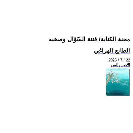
محنة الكتابة/ فتنة السّؤال وصخبه
الطايع الهراغي
2025 / 7 / 22
الادب والفن