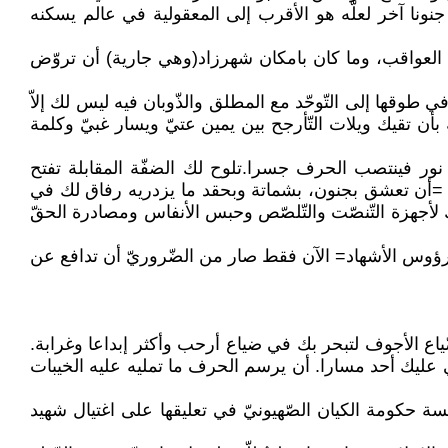
 جنونا آخر لعلّه هو الأقرب إلى المعقولية في عالم يسكنه
نة العواقب، وما كان بامكان شهرزاد(وهي جارية) أن تروّض
طوقها إلى التّوحّد مع المطلق والذّوبان فيه ليس لك إلاّ
أن تقيك ويلات التّأرجح بين يمين عتيّ ويسار غبيّ وكلمة
 نور فينتصب الحرف جسرا.تلوح لك الضفّة المقابلة تفتح
ة =أن تعشق بجنون، بشماتة وبحقد ما يزدريه رفاق لك في
ك لأجهزة التّنصّت والتّلصّص وحبس الأنفاس ومصادرة الحقّ
ى رؤوس الأشهاد= الآن فقط صار من الضّروريّ أن تدافع عن
اع الأجوف لتبحر بك في ضياع أرحب وأكثر إبداعا وغرابة.
لي عليك أحد مسارا. أن يرسم الحرف ما تمليه عليه الخيبات
سة حكومة الكيان الصّهيونيّ في تعليقها على اغتيال شهيد