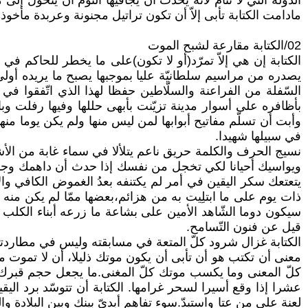
الدّولة التي لا تنام لأنّه يحدث أن يجافيها النّوم أن يتحوّ
مادامت الكتابة تأبى إلاّ أن تكون تراتيل مجنونة وعربدة مأخ
02/الكتابة مقارعة لشبح الموت
الكتابة إن هي إلاّ تمرّد(أو لا تكون)على ما يخطر للحاكم في 
يصدره من مراسيم سلطانيّة عليا بموجبها يصبح ما يريده أولي
السّفلة من الفراعنة والسلّاطين حفظا لهذا الذي اتّفقوا في غ
بأظافره على أسوار مدينة تزيّنت بأبهى حللها وفيها رفلت وبال
وأبت أن تسلّم مفاتيح أبوابها لمن ليس منها ولم يكن يوما من
في سبيلها شهيدا.
نسيج الحرف والكلمة حريق ناعم يتلألا في سماء غابة من الأشوا
ويواسيك أحيانا لكي تخجل من نفسك إذا حدث أن داهمك وجوم م
يتعتعك سكر اليقين في أمر لم يكتنفه بعدُ الغموض الكافي وا
ذات يوم على ما ابتلِيت به من هزائم،بعضها ممّا لم يكن من
سيكون دوما الشّاهد الأمين على بشاعة ما زرعه أبناء الكلب من
قيل عن فنون التّسامح.
الكتابة غزال شرود كلّ المتعة في مسابقته وليس في مطاردته
معنى أن تكتب هو أن تأبى أن يكون موتك ذليلا، أن لا تموت
كلّ المعنى وما يكسب موتك كلّ المغنى.ما يجعل حجم قبرك م
عشرا إذا وقع أسيرا لسحر غرامها. الكتابة أن تتوسّد برد ال
لعنة على من عتا واستبدّ.سوء تفاهم أبديّ بينك وبين البلادة و