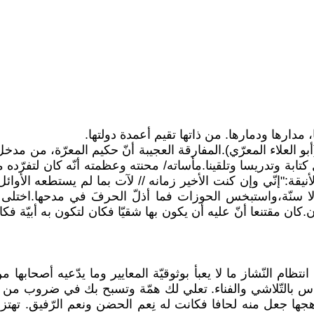
مدارها ودمارها. من ذاتها تقيم أعمدة دولتها.
لعلاء المعرّي).المفارقة العجيبة أنّ حكيم المعرّة، من مدخل ا
تابة وتدريسا وتلقينا.مأساته/ محنته وعظمته أنّه كان لتفرّده 
لأنيقة:"إنّي وإن كنت الأخير زمانه // لآت بما لم يستطعه الأ
ا سنّة،واستبخس الحوزات فما أذلّ الحرفَ في مدحها.اختلى ب
ن مقتنعا أنّ عليه أن يكون بها شقيّا فكان لتكون به أبيّة فك
ظام النّشاز ما لا يعبأ بوثوقيّة المعايير وما يدّعيه أصحابها 
بالتّلاشي والفناء. تعلي لك همّة وتسبح بك في ضروب من الابت
ها جعل منه لحافا فكانت له نِعم الحضن ونعم الرّفيق. تهتز 