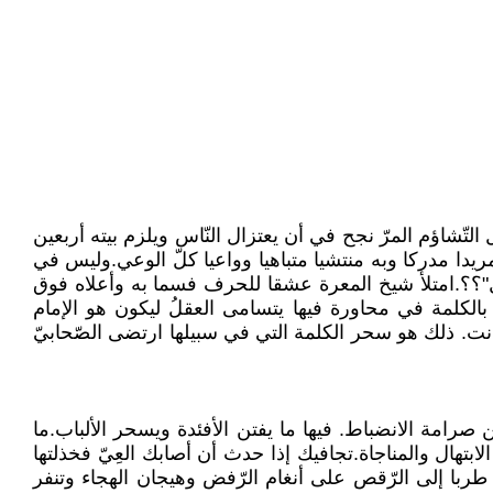
لتّشاؤم المرّ نجح في أن يعتزال النّاس ويلزم بيته أربعين
مريدا مدركا وبه منتشيا متباهيا وواعيا كلّ الوعي.وليس في
وائل"؟؟.امتلأ شيخ المعرة عشقا للحرف فسما به وأعلاه فوق
الكلمة في محاورة فيها يتسامى العقلُ ليكون هو الإمام
انت. ذلك هو سحر الكلمة التي في سبيلها ارتضى الصّحابيّ
من صرامة الانضباط. فيها ما يفتن الأفئدة ويسحر الألباب.ما
هال والمناجاة.تجافيك إذا حدث أن أصابك العِيّ فخذلتها
طربا إلى الرّقص على أنغام الرّفض وهيجان الهجاء وتنفر