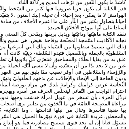
كأشدّ ما يكون النّفور من ترّهات المديح وركاكة الثّناء.
قدر الكتابة أن تكون حربا ضروسا فيها كثير من السّخط والثّار
الهوامش لا ما يمكن- بعد إجهاد- أن تحيله إليك المتون .لا ي
أحيانا.يتطاول بكثير من الثّأر على ما اعتبره الأجلاف من ساد
أسيادا على أنّها نموذج الأخلاق الحميدة.
تفقد الكتابة ماهيّتها وذاتيّتها ويذبل بريقها ويمّحي كلّ ال
تجابه الأكاذيب السّمجة المجنّحة بوقاحة نقيضِ، هي نسيج وتآل
(تلك التي تستمدّ سطوتها من السّماء وتلك التي انتزعتها م
السّلطويّة بالجملة وبالتّفصيل فتبدو السّلطة- دينيّة كانت أم 
علق به من بقايا الطّلاء والمساحيق فتتعرّى كلّ بلاويها.أن تط
عين من لا يجد بدّا من أن يتعبّده، وأن لا تنسى أنّك، لجملة من
والرّؤساء والسّلاطين في أوفر نصيب ممّا يليق بهم من العهر ا
ودون الحاجة إلى الإيحاء والإحالات،عن بذخهم الطّفوليّ وتهوّ
النّخاسة عرض كرامتك وكرامة بلدك في مزاد بورصة المتاجرة 
احترام الواجب من التّفاني ليتخلّص الحرف من أسره ويهجره 
ترذّل الحرف بأن تسخر من عويل امرأة خدشت وجهها ندوبا لفق
مراعاة المصلحة العامّة في ما اتّخذوه من تدابير يرى أصحاب البيا
بها ضنينا فتأسرها وتنال من نبلها قداستها . وما الكتابة-
والمحظور.عربدة الكتابة في فورة تهوّرها الجميل هي السّر
تتسوّل فتاتا إن لم تجد فتوى تستبيح مصادرته.فما هو إبداع و