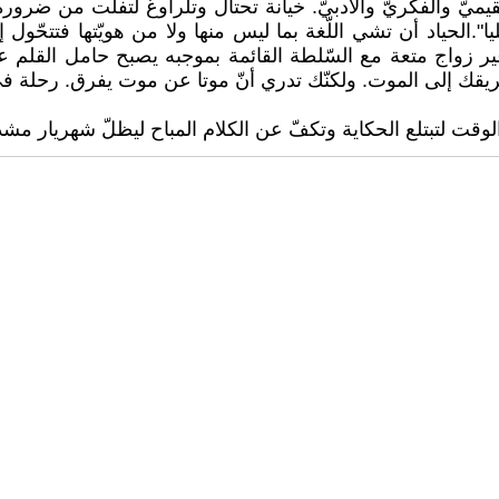
يميّ والفكريّ والأدبيّ. خيانة تحتال وتلراوغ لتفلت من ضرورة ال
يا".الحياد أن تشي اللّغة بما ليس منها ولا من هويّتها فتتح
 غير زواج متعة مع السّلطة القائمة بموجبه يصبح حامل القلم ع
 إلى الموت. ولكنّك تدري أنّ موتا عن موت يفرق. رحلة في مجاهل ا
قت لتبتلع الحكاية وتكفّ عن الكلام المباح ليظلّ شهريار مشدو