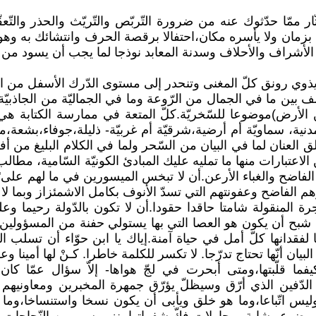
 ممّا حدّثوك عنه من ضرورة التّربّص والتّريّث والحذر والتّعق
تقيّد بزمان ولا يأسره مكان،احتفالا برقصة الحرف وانتشائك به
ة الأشراف والأحلاف وسدنة المعابد نوذجا لما يجب أن يسود من 
معنى ويذوي رونق كلّ المغنى وتنحدر إلى مستوى الدّرك الأسفل م
ف بين ما في الجمال من الرّوعة وما في الجماليّة من الجاذبيّ
ن الأرض)موضوعا للسّخريّة.كلّ المتعة في ممارسة الكتابة هي
مدنية، سماويّة أم أرضية،شرقيّة أم غربيّة- ذليلة،جوفاء،بشعة،م
لق العنان لما في البيان من السّحر ولما في الكلام البليغ من 
 الاعتبارات منها ما تمليه عليك المبادئ الكونيّة السّامية، مطا
لفاضح والغباء الأرعن.أن لا تبخس الميسورين في ما لهم على"أمّ
رهم الفاضح وعفونتهم التي تسدّ الأنوف بكامل الاشمئزاز وبما ل
المنقولة شامتا حاقدا حقودا.أن لا تكون بالدّولة رحيما وعل
شبح أن يكون هو العصا التي بها يستولي حفنة من المسؤولين ا
دانها كلّ أمل في حياة آمنة.إياك يا ابن حوّاء أن تسلب الك
ن أنّها تحتاج تدرّجا. لا تكسر للكلمة خاطرا. كـنْ لها أمينا وعلي
 كيفما قلّبتها،ومتى أبحرت في لجّ هواها- إلاّ سؤال عمّا 
 الدّفين الذي أرّق وسيظلّ يؤرّق جمهرة المخبرين ومعاونيه
ليس اتّباعا،وما هو خلق ويأبى أن يكون نسخا واستنساخا،وما ه