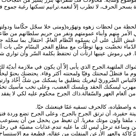
ل إلى موضوع وشاية. محاولات فكّ شفراتها بنزر يسير من النّجاح
وذة بسحر الحرف، لا تطرب إلاّ لنغمه.ترانيم تسكنها رغبة جموح 
لحظة من لحظات زهوه وتهوّره(ومتى خلا سجّل حكّامنا ودولتهم من
 الأمر منهم وأبناء عمومتهم ونفر من حريم سلطانهم من طاعة و
بش اللّيل على أن يسمّوه النّظام العامّ. احتفال بما سجّله جن
دّماء تخضّبت وبها توظّأت مع مطلع الفجر البسّام حتّى بات أم
ها. في رموش عينيها ارتأت أن تحتفظ بكلمة السّر وأن تواري شه
ك الملتهبة.الجرح الذي يأبى إلاّ أن يكون في ملازمة أبديّة ل
ا فتظلّ لمحنتك وفيّا ولمحنته أكثر وفاء. يحتضنك بحنوّ ليخ
لالتباس الضّروريّ ليغريك بتطليق ما يسكنك من شكّ أخّاذ وار
ه مهرب ليسكنك الحقد ويلبسك الغضب، وعلى نخب مآسيك تخمّر.
 ألغام العهر والسّفالة.ذاك الجرح محكوم عليه لكي لا يفقد بر
 واصطياده، كالحرف تسقيه غمّا فينعشك حبّا.
 ميتة حقيرة، أن ترتق الجرح بالجرج، وعلى الجرح تضع وردة 
لفتا ولون موتك مغريا. أن تغيظ من يخجل من أن يستوعب قداس
يقين وساعة ترحل ليس لك ما عليه تندم.عذابات مضنيّة في رحلة
الرّكاكة والعهر الأرعن المنفلت من عقاله. قطيعة مع الاستنساخ