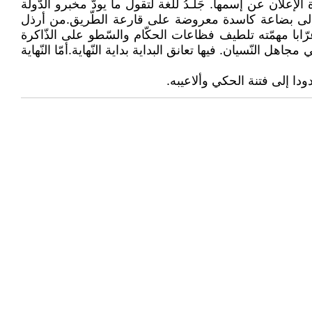
إعلان عن إسمها. جَلـدُ للّغة لتقول ما يودّ مخبرو الدّولة
ّول إلى بضاعة كاسدة معروضة على قارعة الطّريق.من أرذل
رّابا مهمّته تلطيف فظاعات الحكّام والسّطو على الذّاكرة
لنّسيان. فيها تعانق البداية بداية النّهاية.أمّا النّهاية
دا إلى فتنة الحكي وألاعيبه.