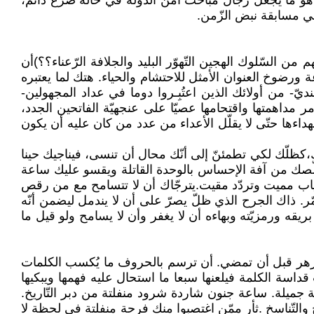
ات هو ما يجعل رجال مباحث أمن الدّولة في حالة صرع دائم،
في مسابقة نبض الزّمن.
 السّلوك الهجين التّهوّر البليد والجلافة الرّعناء؟؟)أن
رضوخ العنوان الأمثل للاحتشام والحياء. هتك لما يعتبره
ديّ- من أولائك الذين اعتُبِـروا دوما في عداد المجهولين-
ر مداهمتها واقتحامها عصيّا على عنجهيّة الفاتحين الجدد،
داءها حتّى لا يقلّل الأعداء من عدد من كان عليه أن يكون
ك،كظلّك لكي تطمئنّ إلى أنّك محال أن تنسى، فيناجيك حينا
لّصك من آفة الإحساس بالوحدة القاتلة ويقسو عليك ساعة
تياب مميت وتردّد مقيت.يترجّاك أن لا تتسامح مع من رقص
 ذاك الجرح الذي ظلّ يصرّ على أن لا يندمل ليضمن أنّه
يقه ورمزيّته وبهاءه أن لا يغفر وأن لا يسامح ولو قيل ما
فتزهر قبل أن تمضي. أن ترسم بالحروف ما يُكسب الكلمات
ة الكلمة فيلعنها سبعا ما استحال عليه فهمها ويبكيها
 جميلة. ساعة جنون شاردة شرود منفلتة من دبر التّاريخ.
 والتّناسخ .ثأر ممّن اغتصبوا منك فرحة منفلتة في لحظة لا