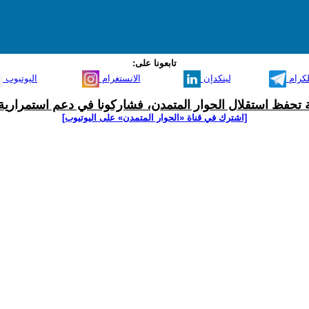
تابعونا على:
لكرام
لينكدإن
الانستغرام
اليوتيوب
ية تحفظ استقلال الحوار المتمدن، فشاركونا في دعم استمرارية 
[اشترك في قناة ‫«الحوار المتمدن» على اليوتيوب]