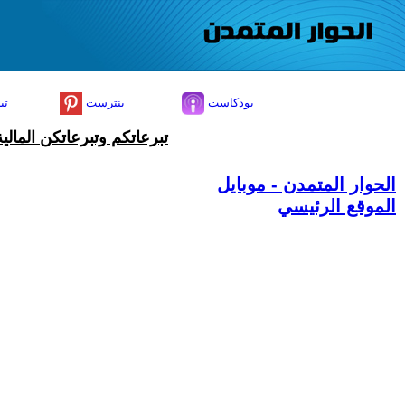
بودكاست
بنترست
تي
تبرعاتكم وتبرعاتكن المال
الحوار المتمدن - موبايل
الموقع الرئيسي