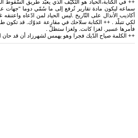
++ في الكتابة،الحياد هو التّكيّف الذي يعبّد طريق السّقوط الق
سماعه ليكون مادة تقارير تُرفع إلى ما سُمّي دوما "جهات عل
أكاذيب الأنذال على التّاريخ .ليس الحياد لمن ادّعاه واعتنقه
لكي تتبلّد . ++ الكتابة سلاحك في مقارعة عدوّك. قد تكون طريقك
فأمرها عسير. لغزا كانت. ولغزا ستظلّ .
++ الكلمة صياح الدّيك فجرا وهو يهمس لشهرزاد أن قد حان الو