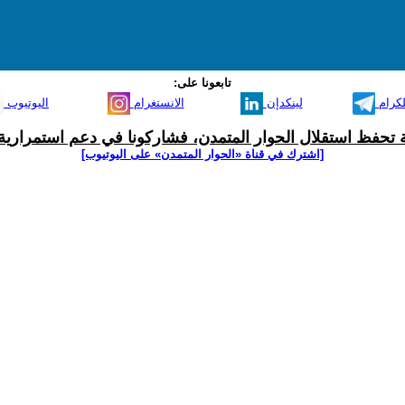
تابعونا على:
لكرام
لينكدإن
الانستغرام
اليوتيوب
ية تحفظ استقلال الحوار المتمدن، فشاركونا في دعم استمرارية 
[اشترك في قناة ‫«الحوار المتمدن» على اليوتيوب]