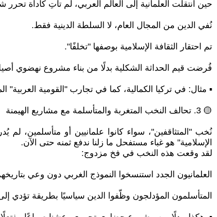
حين انتقلت العلمانية إلى العالم العربي، لم تأتِ كأداة تحرر
نُفي الدين من المجال العام، لا السلطة الدينية فقط.
تم احتقار الثقافة الإسلامية بوصفها "تخلفًا".
فُرضت قيم الحداثة الشكلية بدلًا من بناء مشروع نهضوي أصي
▪︎ مثال: في تركيا الكمالية، كما في تجارب "القومية العربية" ال
🟡 3. تحالف النخب المتغربة والمتأسلمة مع مشاريع الهيمنة
نُخب "المتثاقفين"، سواء كانوا علمانيين أو متأسلمين، لم 
الإسلامية" هو غباء مستفحل ما زلنا ندفع ثمنه حتى الآن.
لقد وقعت هذه النخب في فخ مزدوج:
العلمانيون الجدد استنسخوا النموذج الغربي دون وعي بتاريخهم
المتأسلمون المؤدلجون وظّفوا الدين سياسيًا بطريقة تؤدي إل