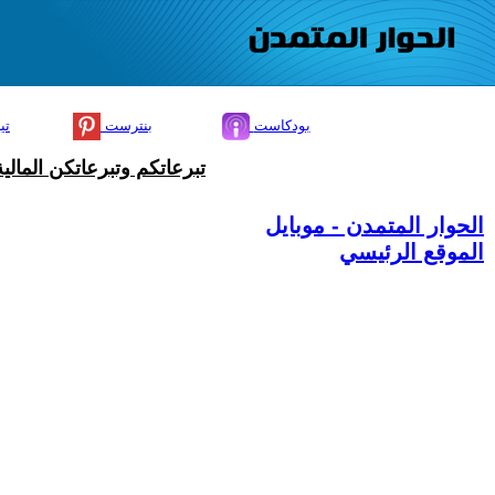
بودكاست
بنترست
تي
تبرعاتكم وتبرعاتكن المال
الحوار المتمدن - موبايل
الموقع الرئيسي