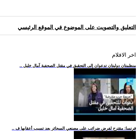
التعليق والتصويت على الموضوع في الموقع الرئيسي
اخر الافلام
.. منظمتان دوليتان تدعوان إلى التحقيق في مقتل الصحفية آمال خليل
.. فرنسا: مقترح لفرض ضرائب على مصنعي السجائر بعد تسبب أعقابها ف