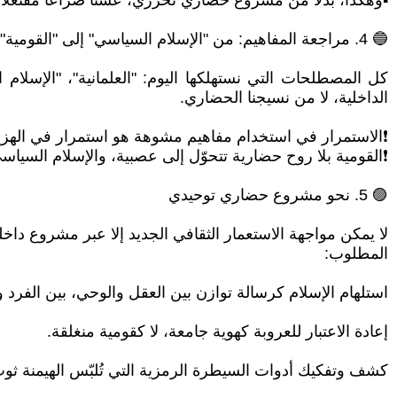
▪︎وهكذا، بدلًا من مشروع حضاري تحرري، عشنا صراعًا مفتعلًا 
🔵 4. مراجعة المفاهيم: من "الإسلام السياسي" إلى "القومية"
كل المصطلحات التي نستهلكها اليوم: "العلمانية"، "الإسلام
الداخلية، لا من نسيجنا الحضاري.
❗الاستمرار في استخدام مفاهيم مشوهة هو استمرار في الهزيم
❗القومية بلا روح حضارية تتحوّل إلى عصبية، والإسلام السيا
🟣 5. نحو مشروع حضاري توحيدي
لا يمكن مواجهة الاستعمار الثقافي الجديد إلا عبر مشروع داخل
المطلوب:
استلهام الإسلام كرسالة توازن بين العقل والوحي، بين الفرد وا
إعادة الاعتبار للعروبة كهوية جامعة، لا كقومية منغلقة.
كشف وتفكيك أدوات السيطرة الرمزية التي تُلبّس الهيمنة ثوب