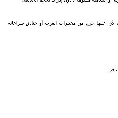
لة" و"إسلامية مشوّهة"، دون إدراك لحجم الخديعة.
ية، لأن أغلبها خرج من مختبرات الغرب أو خنادق صراعاته
آخر.