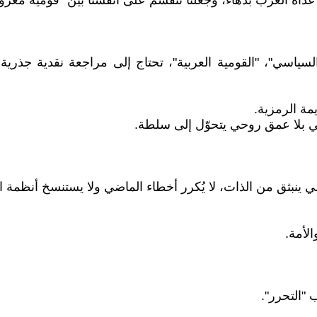
غذّاه الغرب بدهاء، وجعلنا ننقسم على أنفسنا بين "قومية معزو
 السياسي"، "القومية العربية"، تحتاج إلى مراجعة نقدية جذر
ة الرمزية.
سي بلا عمق روحي يتحوّل إلى سلطة.
ي ينبثق من الذات، لا يُكرر أخطاء الماضي ولا يستنسخ أنظمة ال
لأمة.
 "التحرر".