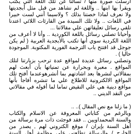
أرسلت صورة منها / تسألنا عن تلك اللغة التي يكتب
ويقرأ بها ابنها .. واللغة لم نشاهد من قبل مثل أبجديتها
ولا نعرف لماذا خصتنا بذلك ؟ ولاسيما أنني لست خبيرا
في اللغات .. ولا تلك السيدة من القارئات اللائي اعتدنا
تلقي رسائل تعليقاتهن علي مقالاتنا ...
وأحيانا تصلني رسائل باللغة الكوردية .. وأنا لا أعرف من
اللغة الكردية سوي أنها تكتب بالأبجدية العربية ( لم يكن
جوجل قد افتتح باب الترجمة الفورية المكتوبة. الموجودة
حاليا ) .
وتصلني رسائل عديدة لمواقع عدة ترحب بزيارتنا لتلك
المواقع . معبرة وبحرارة عن تمنياتها بأن أبعث لهم
بمقالاتي لنشرها بعد اشادتهم بما أنشرهوعندما أفتح تلك
المواقع الالكترونية للاطلاع علي ما تنشره أفاجأ بأنها
مواقع دينية هي علي النقيض تماما لما أقوله في مقالاتي
من النقد الديني ..
( ما زلنا مع نص المقال ).. ..
وبالرغم من كتاباتي المعروفة عن الاسلام والكتاب
والسنة المحمداويين .. فقد فوجئت ذات مرة برسالة من
أهل السنة بإيران / موقع الكتروني لهم , يصدر من
الخارج / والرسالة تطلعني علي مظلمة أهل السنة