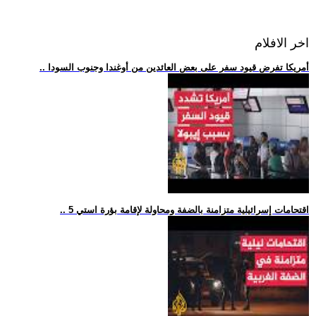
اخر الافلام
.. أمريكا تفرض قيود سفر على بعض العائدين من أوغندا وجنوب السودا
.. 5 اقتحامات إسرائيلية متزامنة بالضفة ومحاولة لإقامة بؤرة استي