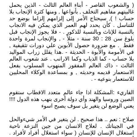
( والشعوب القاصر - أبناء العالم الثالث - الذين يحمل
غالبيتهم مفاهيم التخلف , بأنواعها , ومنها كثرة الإنجاب بلا
حساب ! ), سيحتاج الأمر إلى إلزامهم إلزاما بوضع حد
للتناسل . كأن يحدد لهم العمر الذي يمكن فيه الانجاب
بالنسبة للإناث وبالنسبة للذكور . - فلا يجوز الإنجاب قبل
بلوغ سن 28 : 30 سنة - مثلاً - , والإنجاب لمرة واحدة
فقط . مع ضرورة حصول الأبوين علي دورات تثقيفية ,
في الأمومة والأبوة - الحديثة - .هذا يقلل زراب المواليد
بلا حساب - كما الذباب وكما الارانب . عند شعوب العالم
الثالث - ذاك العالم المفقور المنهوب المسلوب بفعل
الاستعمار قديمه وحديثه , و بمساعدة الوكلاء المحليين
للاستعمار بنوعيه - .
القاريء :المشكلة اذا جاء عالم متعدد الاقطاب ستقوم
الصين وروسيا والهند وأي دولة أخرى بنهب هذه الدول !!!!
يعني الوضع لن يتغير بل سوف يصبح اسوء
صلاح : نعم .. هذا صحيح . لن يتغير في الأمر شيءوالحل
في الجيناتك . لعلاج الانسان من جين النزعة ناحية
استغلال الإنسان للإنسان ( سواء استغلال أفراد لأفراد .