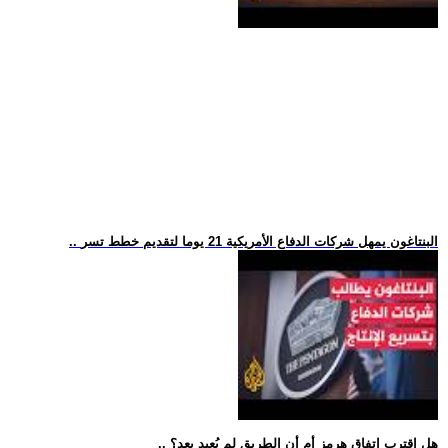
.. البنتاغون يمهل شركات الدفاع الأمريكية 21 يوما لتقديم خطط تسر
.. هل اقترب اتفاق هرمز أم أن الطريق لم يُعبد بعد؟