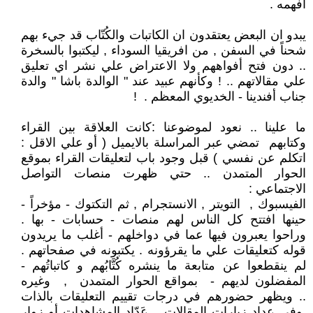
أفهمه .
يبدو ان البعض يعتقدون ان الكاتبات والكُتّاب قد جيء بهم
شحناً في السفن , من افريقيا السوداء , ليكتبوا بالسخرة
.. دون فتح أفواههم ولا الاعتراض علي نشر اي تعليق
علي مقالاتهم .. ! وكأنهم عبيد عند " الوالدة باشا " والدة
جناب أفندينا - الخديوي المعظم . !
ما علينا .. نعود لموضوعنا :كانت العلاقة بين القراء
وكتابهم تمضي عبر المراسلة بالايميل ( أو علي الاقل :
اتكلم عن نفسي ) قبل وجود باب لتعليقات القراء بموقع
الحوار المتمدن .. حتي ظهرت منصات التواصل
الاجتماعي :
الفيسبوك , التويتر , الانستجرام , ثم التكتوك - مؤخراً -
حينها افتتح كل الناس لهم منصات - حسابات - بها .
وراحوا يعبرون فيها عما في دواخلهم - أغلب ما يريدون
قوله كتعليقات علي ما يقرؤونه . يكتبونه في صفحاتهم .
لم ينقطعوا عن متابعة ما ينشره كُتَّابُهم و كاتباتُهم -
المفضلون لديهم - بمواقع الحوار المتمدن , وغيره
.. ويظهر حضورهم في درجات تقييم التعليقات بالذات
.وفي عداد زيارات المقالات .. عَدّاد المشاهدات أو زوار