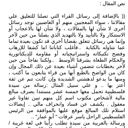
نص المقال :
(( بالإضافة إلى رسائل القراء التي تصلنا للتعليق علي
مقالاتنا ، سواء المعجبين منهم أو الغاضبين توجد رسائل
أخرى لا شأن لها بالمقالات ، ولا شأن لها بالاعجاب أو
الاستنكار ولا بالتأييد ولا بالتهديد الذي يصلنا من حين لآخر
وإنما هي رسائل تتعلق بقضايا أخري قد تكون بعيدة تماما
عما نتناوله بالكتابة ..فأغلب كتاباتنا اما كشفا للإرهاب
وفضح تكتيكاته واستراتيجياته أو مقاومة للديكتاتورية
والحكام الطغاة بشرقنا الأوسط ..ولكننا نفاجأ من حين
لآخر بخطابات تتضمن أشياء بعيدة عن ذلك المجال وإن
كان من الواضح بالطبع أنها من قراء يتابعون ما أكتب ،
ومنها ما يدعو لدهشتي الشديدة وإن كانت تنم عن ثقة
أعتز بها .. و علي سبيل المثال :رسالة من سيدة
فلسطينية تحمل معها خمسة عشر مستندا بصرف مبالغ
مالية لأشخاص مكتوب اسم كل منهم تبين تفاوتا غير
معقول . يكشف عن فساد وانحراف مالي .. إيصالات
استلام تلك المبالغ موقع عليها بالموافقة من الرئيس
الفلسطيني الراحل ياسر عرفات " أبو عمار" ..
ورسالة بالعربية من سيدة تطلب رأينا في لغة غريبة /