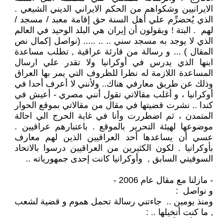
الايرانيين وشكواهم من الحكم الايراني الديني الشيعي .
الذي يُحضرِّم علي أهل السنة حق إقامة معبد / مسجد /
لهم . البتة ! ويقولون أن إيران هي البلد الوحيد في العالم
الذي لا يوجد به مسجد سني .. .. ..... (نواصل إكمال نص
المقال ) ... و رسالة من قارئة عراقية , تطلب مساعدة
ابنها الذي يدرس في أوكرانيا ولا تقدر علي ارسال
المساعدة اللازمة له نظرا للظروف التي يمر بها العراق
وذلك عن طريق معارفي هناك.. ولأنني لا أعرف أحدا في
أوكرانيا ، و أغلب مقالاتي تقول أنني مصري - أعيش في
كندا .. نشرت قضيتها في مقال من مقالاتي بموقع الحوار
المتمدن ، ثم اضطررت وأنا في غاية الحرج الي احالة
موضوعها لهيئة التحرير بالموقع . باعتبارهم عراقيين .
عسي أن يساعدها أحد العراقيين الذين لهم معارف
بأوكرانيا . لكون الكثيرين من العراقيين درسوا بالاتحاد
السوفيتي السابق , وأوكرانيا كانت إحدى جمهورياته ..
- مازلنا مع مقال عام 2006 -
و نواصل :
ومنذ يومين .. جاءتني رسالة تحمل هموم و قضية لشعب
, ما كنت أتخيلها .. :