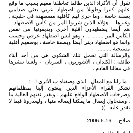
تقول أن الأكراد الذين طالما تعاطفنا معهم بسبب ما وقع
عليهم كثيرا وطويلا من اضطهاد عربي بعثي صدامي
بصفة خاصة . وما جرى لهم كأقلية مضطهدة في حلبجة ,
وغيرها .. هؤلاء الذين شربوا المر من كأس الاضطهاد ..
هم أيضا يضطهدون أقلية أخرى ويذيقونها من نفس
الكأس المر ... ... ... ، وهو ليس اضطهاد عرقي وحسب
وانما هو اضطهاد ديني أيضا وبصفة خاصة ، بوصفهم أقلية
مسيحية .........
والرسالة التي تحمل تلك الشكوي هي من أحد أبناء
طائفة : الكلدان ، الآشوريون ، السريان - ولعلنا ننشرها
في مقالنا القادم .
- ما زلنا مع المقال - الذي وصفناه ب الأثري ! - :
نشكر القراء الأعزاء الذين يبعثون إلينا بمظلماتهم
وصرخات الاضطهاد الواقع عليهم ، ونقدر ثقتهم الغالية بنا
. وسنحاول إيصال ما يمكننا إيصاله منها ، وليعذرونا فيما لا
نقدر عليه . ))
صلاح ... 16-6-2006 .