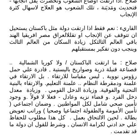
صلاح :اذا ارتقت أوضاع الشعوب وتحضرت يقل انجابها -
فتحديث ومَديَنة ، تلك الشعوب هو العلاج لاسهال كثرة
الإنجاب
القاريء : نعم فقط اذا ارتقت دولة مثل باكستان يستحيل
ان تتوقف عن الإنجاب او تقللالعراق مصر افريقيا الهند
باقي العالم الثالثكل زيادة السكان من العالم الثالث
وينجب دون تفكير بمستقبلهم
صلاح : ما ارتقت الباكستان / ولا كوريا الشمالية ..
فصناعة قنبلة ذرية وصواريخ باليستية , قادرة علي حمل
رؤوس نووية , ليس مقياسا للارتقاء . بل الارتقاء في
علمنة ودمقرطة النظام .. علمنة التعليم. والارتقاء بالبنية
التحتية والفوقية. وزيادة الدخل القومي . وزيادة معدل
دخل الفرد .و قضاء نزيه وعادل - فعلا لا قولاً .و وجود
تأمين صحي شامل لكل المواطنين . وضمان اجتماعي (
تأمين الأمومة والطفولة اجتماعيا وصحيا ) وراتب تعويض
بطالة . لحين الالتحاق بعمل . كل هذا مطلوب للحفاظ
علي حد ادني لكرامة الانسان , وشرط للقول ان دولة ما
قد تقدمت .