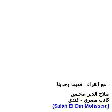
مع القراء - قديما وحديثا -
صلاح الدين محسن
كاتب مصري - كندي
(Salah El Din Mohssein‏)