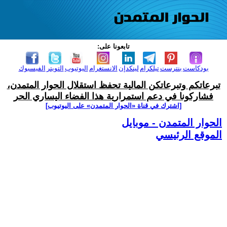
تابعونا على:
بودكاست
بنترست
تيلكرام
لينكدإن
الانستغرام
اليوتيوب
التويتر
الفيسبوك
تبرعاتكم وتبرعاتكن المالية تحفظ استقلال الحوار المتمدن،
فشاركونا في دعم استمرارية هذا الفضاء اليساري الحر
[اشترك في قناة ‫«الحوار المتمدن» على اليوتيوب]
الحوار المتمدن - موبايل
الموقع الرئيسي