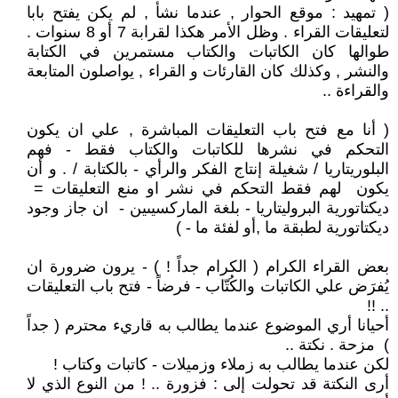
( تمهيد : موقع الحوار , عندما نشأ , لم يكن يفتح بابا
لتعليقات القراء . وظل الأمر هكذا لقرابة 7 أو 8 سنوات .
طوالها كان الكاتبات والكتاب مستمرين في الكتابة
والنشر , وكذلك كان القارئات و القراء , يواصلون المتابعة
والقراءة ..
( أنا مع فتح باب التعليقات المباشرة , علي ان يكون
التحكم في نشرها للكاتبات والكتاب فقط - فهم
البلوريتاريا / شغيلة إنتاج الفكر والرأي - بالكتابة / . و أن
يكون لهم فقط التحكم في نشر او منع التعليقات =
ديكتاتورية البروليتاريا - بلغة الماركسيىين - ان جاز وجود
ديكتاتورية لطبقة ما ,أو لفئة ما - )
بعض القراء الكرام ( الكرام جداً ! ) - يرون ضرورة ان
يُفرَض علي الكاتبات والكُتّاب - فرضاً - فتح باب التعليقات
.. !!
أحيانا أري الموضوع عندما يطالب به قاريء محترم ( جداً
) مزحة . نكتة ..
لكن عندما يطالب به زملاء وزميلات - كاتبات وكتاب !
أرى النكتة قد تحولت إلى : فزورة .. ! من النوع الذي لا