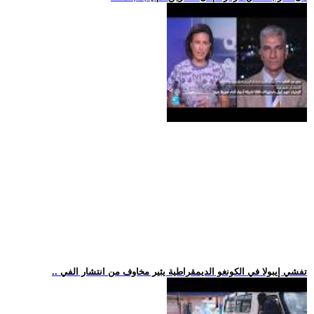
.. تفشي إيبولا في الكونغو الديمقراطية يثير مخاوف من انتشار الفي