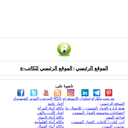
الموقع الرئيسي
الموقع الرئيسي للكاتب-ة
|
تابعونا على:
بنترست
تيلكرام
لينكدإن
الانستغرام
RSS
اليوتيوب
التويتر
الفيسبوك
الموقع الرئيسي
أخبار عامة
هيئة ادارة الحوار المتمدن - للإتصال بنا
وكالة أنباء المرأة
إحصائيات مؤسسة الحوار المتمدن
اخبار الأدب والفن
قواعد النشر
وكالة أنباء اليسار
ابرز كتاب / كاتبات الحوار المتمدن
وكالة أنباء العلمانية
يوتيوب التمدن
وكالة أنباء العمال