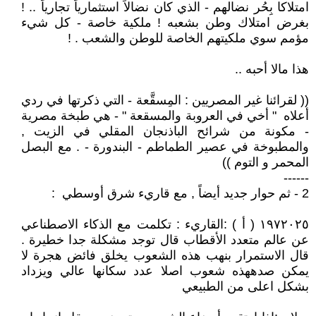
امتلاكا بِحُر نضالهم - الذي كان نضالاً استثمارياً تجارياً .. !
بغرض امتلاك وطن بشعبه ! ملكية خاصة - كل شيء
مؤمم سوي ملكيتهم الخاصة للوطن والشعب . !
هذا مالا أحبه ..
(( لقرائنا غير المصريين : المِسقَّعة - التي ذكرتها في ردي
أعلاه " أخي في العروبة والمسقعة " - هي طبخة مصرية
- مكونة من شرائح الباذنجان المقلي في الزيت ,
والمطبوخة في عصير الطماطم - البندورة - . مع البصل
المحمر و التوم ))
------
2 - ثم حوار جديد أيضاً , مع قاريء شرق أوسطي :
١٩٧٢٠٢٥ ( أ ) :القاريء : تكلمت مع الذكاء الاصطناعي
عن عالم متعدد الأقطاب قال توجد مشكلة جدا خطيرة .
قال الاستمرار بنهب هذه الشعوب يخلق فائض هجرة لا
يمكن صدههذه شعوب اصلا عدد سكانها عالي ويزداد
بشكل اعلى من الطبيعي