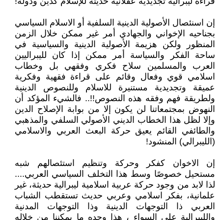
قراءة ليبرالية تجديدية عقلانية حديثة للإسلام كدين ودولة!
إن اسنئصال الأصولية الدينية السلفية أو الاسلام السياسي
بجناحيه الإخواني والجهادي أمر غير ممكن خلال الزمن
المنظور ولكن هزيمة الأصولية الدينية والسياسية في
ساحة الفكر والسياسة أمر ممكن إذا كان لليبراليين
العرب والمسلمين سلاح فكري وفقهي بل وخطاب
اسلامي قوي وفعال وقائم على قراءة فقهية وفكرية
عميقة وتجديدية مستنيرة للاسلام وللنصوص الدينية
ولطريقة فهم وفقه هذه النصوص!!.. فالشيء المؤكد أن
النهوض بمجتمعاتنا لن يكون إلا من بوابة الإصلاح الدين
وإلا لظل هذا الخطاب الديني الأصولي السلفي والمذهبي
والطائفي القائم يعيق حركة البعث العربي والاسلامي
(الليبرالي) المنشود!
إن الاخوان كفكر وحركة وتنظيم استئصالهم شبه
مستحيل خصوصًا وسط هذا التخلف السياسي العربي....
لذا لابد من وجود حركة عربية اسلامية ليبرالية حديثة، غير
علمانية، بفكر اسلامي وعربي حديث تستقطب الشباب
العربي ذا التوجهات الدينية وذا التوجهات المدنية
والليبرالية على السواء ، هذا وحده ما يمكننا من خلاله