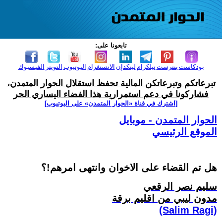
تابعونا على:
بودكاست
بنترست
تيلكرام
لينكدإن
الانستغرام
اليوتيوب
التويتر
الفيسبوك
تبرعاتكم وتبرعاتكن المالية تحفظ استقلال الحوار المتمدن،
فشاركونا في دعم استمرارية هذا الفضاء اليساري الحر
[اشترك في قناة ‫«الحوار المتمدن» على اليوتيوب]
الحوار المتمدن - موبايل
الموقع الرئيسي
هل تم القضاء على الاخوان وانتهى امرهم!؟
سليم نصر الرقعي
مدون ليبي من اقليم برقة
(Salim Ragi)