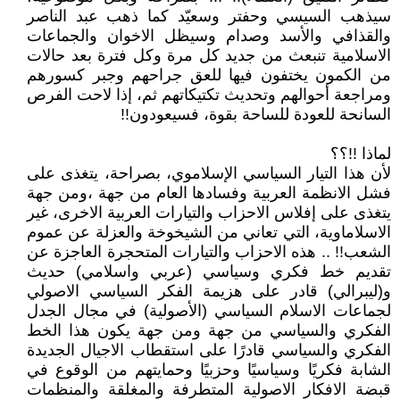
سيذهب السيسي وحفتر وسعيّد كما ذهب عبد الناصر
والقذافي والأسد وصدام وسيظل الاخوان والجماعات
الاسلامية تنبعث من جديد كل مرة وكل فترة بعد حالات
من الكمون يختفون فيها للعق جراحهم وجبر كسورهم
ومراجعة أحوالهم وتحديث تكتيكاتهم ثم، إذا لاحت الفرص
السانحة للعودة للساحة بقوة، فسيعودون!!
لماذا !!؟؟
لأن هذا التيار السياسي الإسلاموي، بصراحة، يتغذى على
فشل الانظمة العربية وفسادها العام من جهة ،ومن جهة
يتغذى على إفلاس الاحزاب والتيارات العربية الاخرى، غير
الاسلاماوية، التي تعاني من الشيخوخة والعزلة عن عموم
الشعب!! .. هذه الاحزاب والتيارات المتحجرة العاجزة عن
تقديم خط فكري وسياسي (عربي واسلامي) حديث
و(ليبرالي) قادر على هزيمة الفكر السياسي الاصولي
لجماعات الاسلام السياسي (الأصولية) في مجال الجدل
الفكري والسياسي من جهة ومن جهة يكون هذا الخط
الفكري والسياسي قادرًا على استقطاب الاجيال الجديدة
الشابة فكريًا وسياسيًا وحزبيًا وحمايتهم من الوقوع في
قبضة الافكار الاصولية المتطرفة والمغلقة والمنظمات