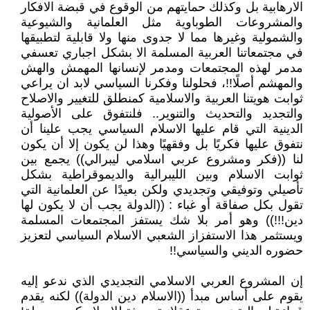
الارهابية بل وكذلك حمايتهم من الوقوع في قبضة الافكار
والمشروعات الطوباوية مثل العلمانية والشيوعية
والشمولية وغيرها مما لا جدوى منها ولا قابلية لتطبيقها
في مجتمعاتنا العربية المسلمة الا بشكل اجباري تعسفي
مدمر لهذه المجتمعات ومدمر لإنسانها المهمش والهش
والمهشم أصلًا!!، فحلولنا وفكرنا السياسي لابد ان يراعي
ثوابت هويتنا العربية والاسلامية كمنطلق للتغيير والاصلاح
والتجديد والتحديث والتنوير.. فلنتفوق على الأصولية
الدينية التي قام عليها الاسلام السياسي يجب علينا أن
نتفوق عليها فكريًا بل وفقهيًا وهذا لن يكون إلا أن يكون
لنا ((فكر ومشروع عربي اسلامي ليبرالي)) يجمع بين
ثوابت الاسلام وبين الليبرالية والديموقراطية بشكل
تأصيلي وتوفيقي وتجديدي ولكن بعيدًا عن العلمانية التي
تقول بكل صفاقة أو غباء : ((الدولة يجب أن لا يكون لها
دين!!!)) وهو أمر بلا شك يستفز المجتمعات المسلمة
ويستثمر هذا الاستفزاز الشعبي الاسلام السياسي لتعزيز
حضوره الديني والسياسي!!
إن المشروع العربي الاسلامي التجديدي الذي ندعو إليه
يقوم على أساس مبدأ ((الاسلام دين الدولة)) لكنه يقدم