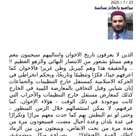
2025 / 7 / 23
مواضيع وابحاث سياسية
الذين لا يعرفون تاريخ الاخوان واساليبهم سيجيبون بنعم
وهم ممتلؤ بشعور من الانتصار النهائي والزهو العظيم !!
.. والحقيقة هذا وهم كبيربل وظن غرير! فالاخوان كما
اعرفهم جيدًا، فكرًا وتنظيمًا وتاريخًا، وبحكم انخراطي في
الحركة الاسلامية كمستقل خارج التنظيمات والجماعات
إبان شبابي وقبل التحاقي بالمعارضة الليبية في الخارج
كذلك كمعارض مستقل خارج التنظيمات والأحزاب التي
كانت موجودة في ذلك الوقت - هؤلاء الإخوان، كما
عرفتهم، لا يمكن استئصالهم خلال الزمن المنظور ،
وحتى لو تم البطش بهم كما حدث معهم مرارًا وتكرارًا
في عدة بلدان وعدة أجيال مضت، فسيعودون مرة من
بعدة مرة من تحت الانقاض، وينبعثون من بين الرماد
كطائر الفنيق (العنقاء)!! ... بصراحة وبكل موضوعية،