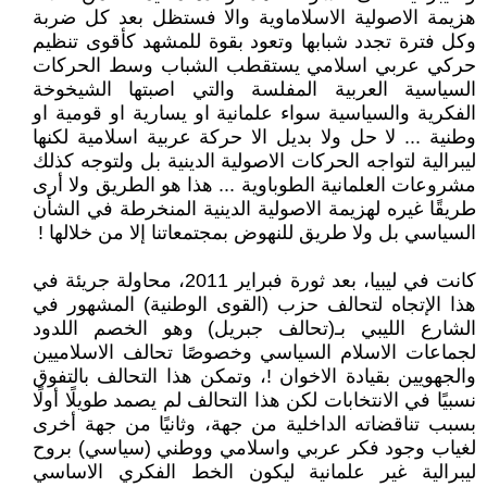
هزيمة الاصولية الاسلاماوية والا فستظل بعد كل ضربة
وكل فترة تجدد شبابها وتعود بقوة للمشهد كأقوى تنظيم
حركي عربي اسلامي يستقطب الشباب وسط الحركات
السياسية العربية المفلسة والتي اصبتها الشيخوخة
الفكرية والسياسية سواء علمانية او يسارية او قومية او
وطنية ... لا حل ولا بديل الا حركة عربية اسلامية لكنها
ليبرالية لتواجه الحركات الاصولية الدينية بل ولتوجه كذلك
مشروعات العلمانية الطوباوية ... هذا هو الطريق ولا أرى
طريقًا غيره لهزيمة الاصولية الدينية المنخرطة في الشأن
السياسي بل ولا طريق للنهوض بمجتمعاتنا إلا من خلالها !
كانت في ليبيا، بعد ثورة فبراير 2011، محاولة جريئة في
هذا الإتجاه لتحالف حزب (القوى الوطنية) المشهور في
الشارع الليبي بـ(تحالف جبريل) وهو الخصم اللدود
لجماعات الاسلام السياسي وخصوصًا تحالف الاسلاميين
والجهويين بقيادة الاخوان !، وتمكن هذا التحالف بالتفوق
نسبيًا في الانتخابات لكن هذا التحالف لم يصمد طويلًا أولًا
بسبب تناقضاته الداخلية من جهة، وثانيًا من جهة أخرى
لغياب وجود فكر عربي واسلامي ووطني (سياسي) بروح
ليبرالية غير علمانية ليكون الخط الفكري الاساسي