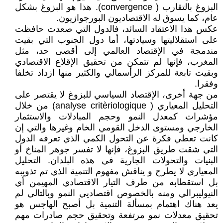
البزوغ بالتقارب ( convergence). هذا هو البزوغ بشكل
عام، كما يسوق له الاقتصاديون البورجوازيون.
عكس هذا الاعتقاد السائد، فالدول التي صعدت حافظت
على استقلاليتها وسيادتها، أما دول الجنوب التي بقيت
مندمجة في الإقتصاد العالمي إلى أقصى حد، مثل
المغرب، فإنها لم تتمكن من تحقيق الإقلاع الاقتصادي
وبقيت تابعة للمركز الرأسمالي والكثير منها ازداد تخلفا
وفقرا.
من جهة أخرى، الإقتصاد السياسي للبزوغ لا يقتصر على
التحليل المعياري ( analyse critèriologique) من خلال
مؤشرات كمعدل النمو وحجم المبادلات والاستثمار
الخارجي ومستوى الدخل القومي الخام وغيرها والتي إن
كانت تعطي فكرة عن التحول الكمي الذي تعرفه الدول
التي شقت طريق البزوغ، فإنها لا تفسر جوهر المناخ أو
البنيات والتحولات الجارية في هذه البلدان. التحليل
المعياري لا يطرح و يناقش مفهوم التنمية الذي تم تذويبه
بل استقطابه من طرف التيار الاقتصادي المهيمن أي
النيوليبرالي ومنه بالخصوص اقتصاديي النمو وبالتالي لم
يعد هناك اهتمام بمسألة التنمية بل أصبح الهاجس هو
تحقيق معدلات نمو مرتفعة وتحقيق حجم صادرات مهم