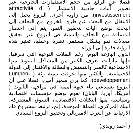
فضلا عن الرفع من حجم الاستثمارات الخارجية عبر
تطوير آليات جاذبية الاستثمار ( attractivité d
investissement). من زاوية أخرى، البزوغ يحيل إلى
الانتقال من البحث عن طرق للخروج من التخلف إلى
البحث لوضع آليات لتحقيق النمو. يتم إذن اختصار
المسافة بين التخلف والتنمية في البزوغ عبر تحقيق
معدلات نمو بشكل مستمر. نظريا وعمليا، تعتبر هذه
الرؤية قفزة إلى الوراء.
الدول البازغة اليوم، رغم النقلات النوعية التي تعرفها،
فإنها مازالت تعرف الكثير من المشاكل البنيوية منها
الاجتماعية كالفقر والتهميش والبطالة والافتقار إلى الدولة
الاجتماعية، والكثير منها عرفت تنمية رثة ( Lumpen-
développement)، كما يرى سمير أمين، فضلا على أن
البزوغ يستدعي بناء جبهة أممية في مواجهة الثالوث (
أمريكا، أوربا، اليابان) تقوم بوضع مؤسسات اقتصادية
وسياسية منها التكتلات الاقتصادية، السوق المشتركة،
البنك المركزي، العملة الموحدة، إلخ، ترتبط بمشروع فك
الارتباط عن الغرب الامبريالي وتحقيق البزوغ السيادي.
( أحمد زوبدي)