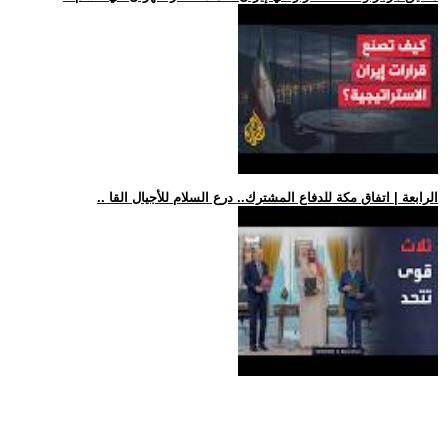
.. الرابعة | اتفاق مكة للدفاع المشترك.. درع السلام للأجيال القا