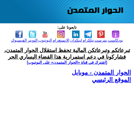
تابعونا على:
بودكاست
بنترست
تيلكرام
لينكدإن
الانستغرام
اليوتيوب
التويتر
الفيسبوك
تبرعاتكم وتبرعاتكن المالية تحفظ استقلال الحوار المتمدن،
فشاركونا في دعم استمرارية هذا الفضاء اليساري الحر
[اشترك في قناة ‫«الحوار المتمدن» على اليوتيوب]
الحوار المتمدن - موبايل
الموقع الرئيسي