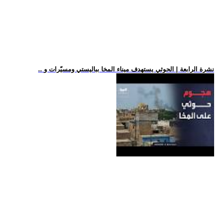
.. نشرة الرابعة | الحوثي يستهدف ميناء المخا بباليستي ومسيّرات و