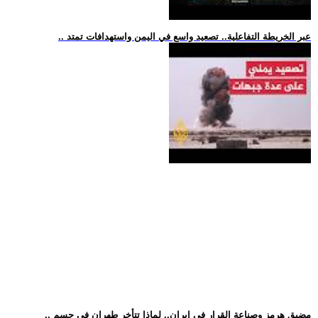
.. عبر الخريطة التفاعلية.. تصعيد واسع في اليمن واستهدافات تمتد
.. مضيق هرمز وصناعة القرار في إيران.. لماذا تتأخر طهران في حسم