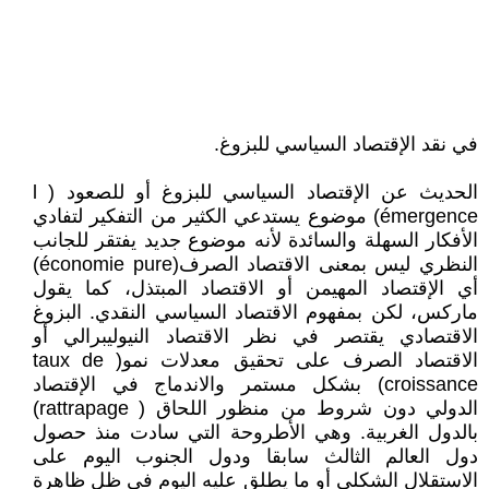
في نقد الإقتصاد السياسي للبزوغ.
الحديث عن الإقتصاد السياسي للبزوغ أو للصعود ( l
émergence) موضوع يستدعي الكثير من التفكير لتفادي
الأفكار السهلة والسائدة لأنه موضوع جديد يفتقر للجانب
النظري ليس بمعنى الاقتصاد الصرف(économie pure)
أي الإقتصاد المهيمن أو الاقتصاد المبتذل، كما يقول
ماركس، لكن بمفهوم الاقتصاد السياسي النقدي. البزوغ
الاقتصادي يقتصر في نظر الاقتصاد النيوليبرالي أو
الاقتصاد الصرف على تحقيق معدلات نمو( taux de
croissance) بشكل مستمر والاندماج في الإقتصاد
الدولي دون شروط من منظور اللحاق ( rattrapage)
بالدول الغربية. وهي الأطروحة التي سادت منذ حصول
دول العالم الثالث سابقا ودول الجنوب اليوم على
الاستقلال الشكلي أو ما يطلق عليه اليوم في ظل ظاهرة