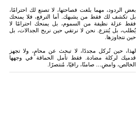
بعض الردود، مهما بلغت فصاحتها، لا تصنع لك احترامًا،
بل تكشف لك فقط من يشبهك. أما الترفع، فلا يمنحك
فقط عزلة نظيفة من السموم، بل يمنحك احترامًا لا
يُطلب، بل يُنتزع. نحن لا نرتقي حين نربح الجدالات، بل
حين نتجاوزها.
لهذا، حين تُركل مجددًا، لا تبحث عن محامٍ، ولا تجهز
قدميك لركلة مضادة. فقط تأمل الحماقة في وجهها
الخالص، وامضِ… صامتًا، راقيًا، مُنتصرًا.