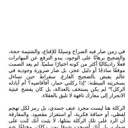
في زمن صار فيه الصراخ وسيلةً للإقناع، والشتيمة حجة،
والضجيج برهانًا على الوجود، يبدو الترفع عن المهاترات
فعلًا راديكاليًا أكثر من كونه اختيارًا سلميًا. لم يعد الصمت
موقفًا ساذجًا أو دليل عجز، بل صار ضرورة وجودية في
عالم يفيض بالضجيج الفارغ. سقراط حين تساءل
بسخريته المبطنة: "إذا ركلني حمار، أفأقاضيه؟ أم أبادله
الركل؟" لم يكن يستخف بالعدالة، بل كان يفضح عبثية
الانجرار إلى معارك تافهة لا تليق بالعقلاء.
الركلة هنا ليست مجرد عنف جسدي، بل رمز لكل تهجم
لفظي، أو حماقة فكرية، أو استفزاز مقصود. والمفارقة
أن الرد على تلك الركلة بمثلها، لا يثبت أنك كنت على
صواب، بل أنك أصبحت شبيهًا بمن ركلك، مختلفًا عنه