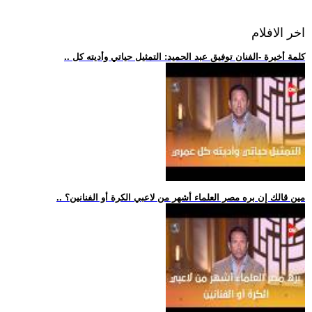
اخر الافلام
.. كلمة أخيرة -الفنان توفيق عبد الحميد: التمثيل حياتي وأديته كل
.. مين قالك إن بره مصر العلماء أشهر من لاعبي الكرة أو الفنانين؟