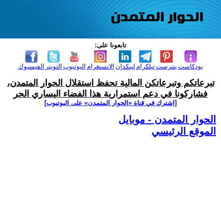
تابعونا على:
بودكاست
بنترست
تيلكرام
لينكدإن
الانستغرام
اليوتيوب
التويتر
الفيسبوك
تبرعاتكم وتبرعاتكن المالية تحفظ استقلال الحوار المتمدن،
فشاركونا في دعم استمرارية هذا الفضاء اليساري الحر
[اشترك في قناة ‫«الحوار المتمدن» على اليوتيوب]
الحوار المتمدن - موبايل
الموقع الرئيسي