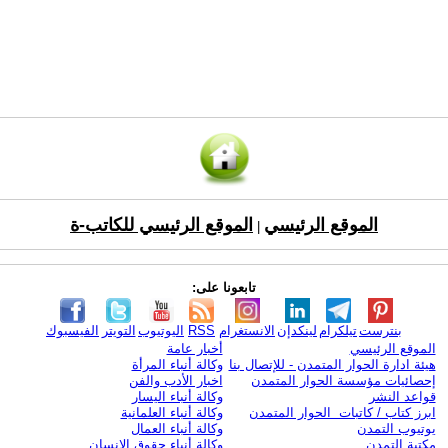
الموقع الرئيسي
الموقع الرئيسي للكاتب-ة
|
تابعونا على:
بنترست
تيلكرام
لينكدإن
الانستغرام
RSS
اليوتيوب
التويتر
الفيسبوك
الموقع الرئيسي
أخبار عامة
هيئة ادارة الحوار المتمدن - للإتصال بنا
وكالة أنباء المرأة
إحصائيات مؤسسة الحوار المتمدن
اخبار الأدب والفن
قواعد النشر
وكالة أنباء اليسار
ابرز كتاب / كاتبات الحوار المتمدن
وكالة أنباء العلمانية
يوتيوب التمدن
وكالة أنباء العمال
مكتبة التمدن
وكالة أنباء حقوق الإنسان