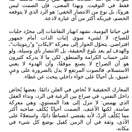
فقط في التوقيت. وبهذا المعنى، فإن الصمت ليس
هروبًا، بل نوع من الانتصار الخفي؛ هو الرد الذي لا يتوقعه
الخصم، فيربكه أكثر من أي عبارة لاذعة.
في حياتنا اليومية، نشهد انهيار النقاشات إلى مجرّد حلبات
للصياح، لا لشيء سوى إثبات الذات أمام جمهور
افتراضي. يتحوّل الحوار إلى معركة "لايكات" و"ريتويتات"،
والهدف لم يعد بلوغ الحقيقة، بل الانتصار بأي وسيلة، ولو
على حساب الكرامة والمنطق. لكن ما لا يدركه كثيرون
هو أن الصراخ لا يصنع موقفًا، وأن الهدوء لا يعني
الاستسلام. فالصوت المرتفع لا يدل بالضرورة على وعيٍ
عميق، بل أحيانًا على خواء داخلي يبحث عن غطاء.
المعارك الحقيقية لا تُخاض في العلن دائمًا. بعضها يُخاض
داخل النفس، في صراع بين الرغبة في الرد، ونداء العقل
الذي يهمس: لا تنزل إلى هذا المستوى. وهي معركة
صامتة، لكنها الأعنف. الصمت أحيانًا يُكلّف صاحبه أكثر
مما يُكلّف الردّ، لأنه يقتضي انضباطًا ذاتيًا، واستعلاءً على
الأذى، وثقة في أن الزمن كفيل بوضع كل شيء في
مكانه.