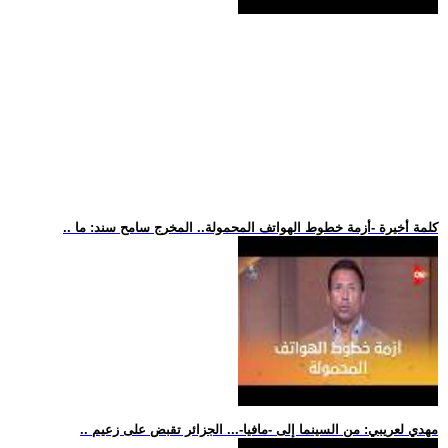
.. كلمة أخيرة -أزمة خطوط الهواتف المحمولة.. المخرج سامح سند: ما
.. مهدي لعريبي: من السينما إلى -مافيا-... الجزائر تقبض على زعيم