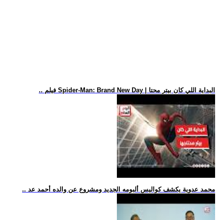
.. فيلم Spider-Man: Brand New Day | البداية اللي كان بيتر محتا
.. محمد عدوية يكشف كواليس ألبومه الجديد ومشروع عن والده أحمد عد