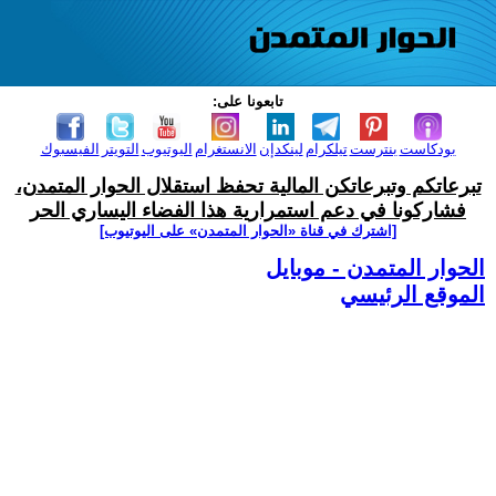
تابعونا على:
بودكاست
بنترست
تيلكرام
لينكدإن
الانستغرام
اليوتيوب
التويتر
الفيسبوك
تبرعاتكم وتبرعاتكن المالية تحفظ استقلال الحوار المتمدن،
فشاركونا في دعم استمرارية هذا الفضاء اليساري الحر
[اشترك في قناة ‫«الحوار المتمدن» على اليوتيوب]
الحوار المتمدن - موبايل
الموقع الرئيسي