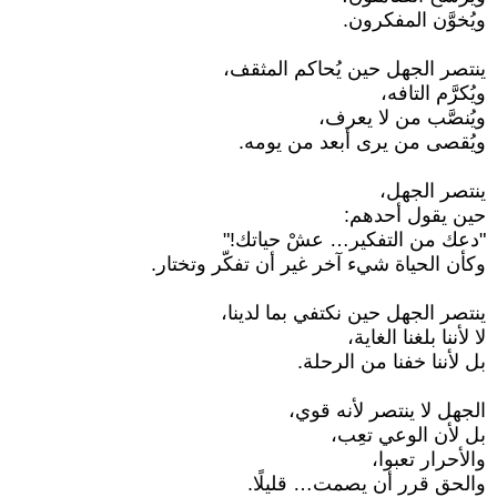
ويُخوَّن المفكرون.
ينتصر الجهل حين يُحاكم المثقف،
ويُكرَّم التافه،
ويُنصَّب من لا يعرف،
ويُقصى من يرى أبعد من يومه.
ينتصر الجهل،
حين يقول أحدهم:
"دعك من التفكير… عشْ حياتك!"
وكأن الحياة شيء آخر غير أن تفكّر وتختار.
ينتصر الجهل حين نكتفي بما لدينا،
لا لأننا بلغنا الغاية،
بل لأننا خفنا من الرحلة.
الجهل لا ينتصر لأنه قوي،
بل لأن الوعي تعِب،
والأحرار تعبوا،
والحق قرر أن يصمت… قليلًا.