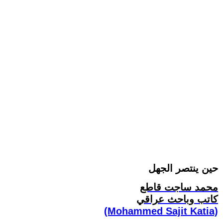
حين ينتصر الجهل
محمد ساجت قاطع
كاتب وباحث عراقي
(Mohammed Sajit Katia)