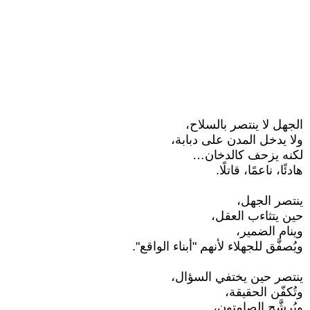
الجهل لا ينتصر بالسلاح،
ولا يدخل المدن على دبابة،
لكنه يزحف كالدخان…
هادئًا، ناعمًا، قاتلًا.
ينتصر الجهل،
حين يتثاءب العقل،
وينام الضمير،
ويُصفَّق للجهلاء لأنهم "أبناء الواقع".
ينتصر حين يختفي السؤال،
وتُكفّن الحقيقة،
ويُرشَّح الصامتون،