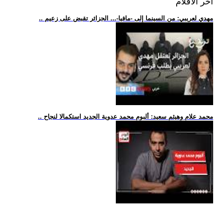
اخر الافلام
.. مهدي لعريبي: من السينما إلى -مافيا-... الجزائر تقبض على زعيم
.. محمد علام وهيثم سعيد: ألبوم محمد عدوية الجديد استكمالا لنجاح