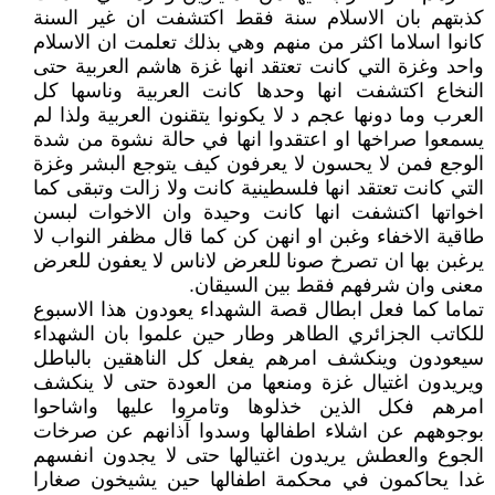
كذبتهم بان الاسلام سنة فقط اكتشفت ان غير السنة
كانوا اسلاما اكثر من منهم وهي بذلك تعلمت ان الاسلام
واحد وغزة التي كانت تعتقد انها غزة هاشم العربية حتى
النخاع اكتشفت انها وحدها كانت العربية وناسها كل
العرب وما دونها عجم د لا يكونوا يتقنون العربية ولذا لم
يسمعوا صراخها او اعتقدوا انها في حالة نشوة من شدة
الوجع فمن لا يحسون لا يعرفون كيف يتوجع البشر وغزة
التي كانت تعتقد انها فلسطينية كانت ولا زالت وتبقى كما
اخواتها اكتشفت انها كانت وحيدة وان الاخوات لبسن
طاقية الاخفاء وغبن او انهن كن كما قال مظفر النواب لا
يرغبن بها ان تصرخ صونا للعرض لاناس لا يعفون للعرض
معنى وان شرفهم فقط بين السيقان.
تماما كما فعل ابطال قصة الشهداء يعودون هذا الاسبوع
للكاتب الجزائري الطاهر وطار حين علموا بان الشهداء
سيعودون وينكشف امرهم يفعل كل الناهقين بالباطل
ويريدون اغتيال غزة ومنعها من العودة حتى لا ينكشف
امرهم فكل الذين خذلوها وتامروا عليها واشاحوا
بوجوههم عن اشلاء اطفالها وسدوا آذانهم عن صرخات
الجوع والعطش يريدون اغتيالها حتى لا يجدون انفسهم
غدا يحاكمون في محكمة اطفالها حين يشيخون صغارا