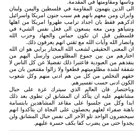
وناسها ومقاومتها في المقدمة.
الى الذين يتهمون المقاومة في فلسطين واليمن ولبنان
وايران ومن معهم بانهم هم سبب جنون امريكا واسرائيل
اذكرهم فقط بان اجداد ترامب طهروا امريكا من اهلها
ونتنياهو ومن معه يسعون الى فعل نفس الشيء في
فلسطين قبل ان تكون حماس والجهاد وحزب الله
وانصار الله وآيات الله مع ثقتي انهم يعرفون ذلك.
ان المعنى الحقيقي لشعب الله المختار برايي هو ان الله
اختارهم من بين جموع المظلومين وارسل اليهم من
ينقذهم من العبودية فاعتبرا ذلك تفضيلا عن كل الناس لا
شفقة لشدة مظلوميتهم فطغوا ولا زالوا مقتنعين بان من
حقهم التخلص من كل من هم ادنى منهم وكل شعوب
الكون ادنى حسب تفسيرهم.
وباختصار فان العالم الذي سيترك غزة على حبال
مشانقهم عليه ان يتأكد ان المشانق لن تطوى بعد ذلك
ابدا وكل من جلسوا على مقاعد المشاهدين بابتسامة
باهتة صفراء لعلهم يحصلون على النجاة ان يتأكدوا انهم
سيحضرون الواحد تلو الآخر الى نفس حبال المشانق ولن
يجدوا حتى من يضرب كفا بكف حسرة عليهم.