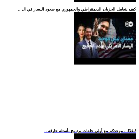
.. كيف يتعامل الحزبان الديمقراطي والجمهوري مع صعود اليسار في ال
.. غدًا... موعدكم مع أولى حلقات برنامج -أسئلة حارقة-!