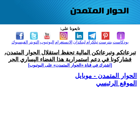
تابعونا على:
بودكاست
بنترست
تيلكرام
لينكدإن
الانستغرام
اليوتيوب
التويتر
الفيسبوك
تبرعاتكم وتبرعاتكن المالية تحفظ استقلال الحوار المتمدن،
فشاركونا في دعم استمرارية هذا الفضاء اليساري الحر
[اشترك في قناة ‫«الحوار المتمدن» على اليوتيوب]
الحوار المتمدن - موبايل
الموقع الرئيسي