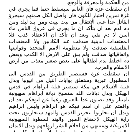
من الحكمة والمعرفة والوجع.
ان سقطت غزة فان العالم سيسقط حتما فما يجري في
غزة تمرين اختبار للكون فان واصل الكل صمتهم سيجرؤ
القاتل غدا على الانتقال من بيت لبيت ومن بلد لبلد ومن
دم لدم بعد ان يتأكد ان ما يجري في عروق الناس ماء
آسن لا دم نقي وبعد ان تأكد ان الاعتقاد كذب فلا
المعتقدات الدينية صدقت عند الكاذبين ولا المعتقدات
الفلسفية صدقت ولا منظومة الامم المتحدة وقوانينها
واتفاقياتها صدقت ولم يبق على الارض الا الكذب وبعض
دم اختلط بدم اطفالها على بعض صغير معذب من ارض
الاسلام والعرب.
ان سقطت غزة فستصير الطريق من القدس الى
اسطنبول عبرية وستغلق بوابات النيل من اثيوبيا وبدل
قبلة الاسلام في مكة ستصير قبلة ابراهام في قدس
الهيكل وبدل ديانات الله ستصبح ديانة ابراهام صهيونية
بامتياز وقد تصلون غدا بالعبري رغما عن انوفكم بعد ان
وافقتم على ان اسم نبيكم هو ابراهام وليس ابراهيم
وبدل ان تحاربوا لتحرير القدس والمهد ستحاربون تحت
راية الهيكل لإخضاع الصين والهند لسطوة الصهيونية
الامريكية وستنتهي من احلام البشر ارواحهم وبدل الايمان