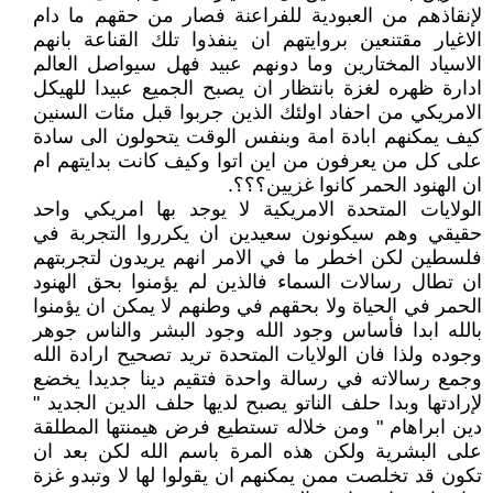
لإنقاذهم من العبودية للفراعنة فصار من حقهم ما دام
الاغيار مقتنعين بروايتهم ان ينفذوا تلك القناعة بانهم
الاسياد المختارين وما دونهم عبيد فهل سيواصل العالم
ادارة ظهره لغزة بانتظار ان يصبح الجميع عبيدا للهيكل
الامريكي من احفاد اولئك الذين جربوا قبل مئات السنين
كيف يمكنهم ابادة امة وبنفس الوقت يتحولون الى سادة
على كل من يعرفون من اين اتوا وكيف كانت بدايتهم ام
ان الهنود الحمر كانوا غزيين؟؟؟.
الولايات المتحدة الامريكية لا يوجد بها امريكي واحد
حقيقي وهم سيكونون سعيدين ان يكرروا التجربة في
فلسطين لكن اخطر ما في الامر انهم يريدون لتجربتهم
ان تطال رسالات السماء فالذين لم يؤمنوا بحق الهنود
الحمر في الحياة ولا بحقهم في وطنهم لا يمكن ان يؤمنوا
بالله ابدا فأساس وجود الله وجود البشر والناس جوهر
وجوده ولذا فان الولايات المتحدة تريد تصحيح ارادة الله
وجمع رسالاته في رسالة واحدة فتقيم دينا جديدا يخضع
لإرادتها وبدا حلف الناتو يصبح لديها حلف الدين الجديد "
دين ابراهام " ومن خلاله تستطيع فرض هيمنتها المطلقة
على البشرية ولكن هذه المرة باسم الله لكن بعد ان
تكون قد تخلصت ممن يمكنهم ان يقولوا لها لا وتبدو غزة