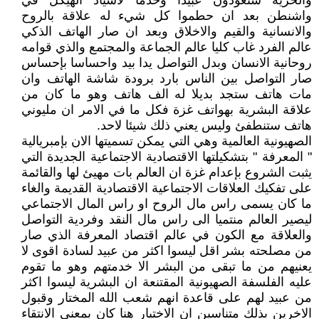
والحرية ستعودون عبيدا وخدما لأسياد الهيكل في
واشنطن بعد ان حطموا كل شيء له علاقة بالروح
والانسانية والقيم والاخلاق وبعد ان صار الهاتف الذكي
عالم الفرد غاب كليا عالم الجماعة والمجتمع والذي قوامه
روحانية الانسان وبدل التواصل يدا بيد واحساسا بإحساس
صار التواصل بين الناس بارد برودة شاشة الهاتف وان
مات هاتف ستجد بديلا له الف هاتف وهو ما كان من
علاقة البشرية بهواتف غزة فكل ما في الامر ان مليوني
هاتف ستنطفئ وليس يعني ذلك شيئا لاحد.
الصهيونية العالمية وهي التي يمكن تسميتها الان بإمبريالية
" المعرفة " بتشكيلتها الاقتصادية الاجتماعية الجديدة التي
يثبت الشروع بإعدام غزة ان العالم بات مهيئ لها والقائمة
على تفكيك العلاقات الاجتماعية الاقتصادية القديمة والغاء
ما كان يسمى راس مال الروح او راس المال الاجتماعي
ليصير العالم منتميا الى راس مال النقد وفردية التواصل
والعلاقة مع الكون في عالم اقتصاد المعرفة الذي صار
من مصلحته بشر اقل ليسوا اكثر من عبيد لسادة اقوى لا
يعنيهم من ما تبقى من البشر الا خدمتهم وهو ما تقوم
عليه الفلسفة الصهيونية المقتنعة ان البشرية ليسوا اكثر
من عبيد لهم على قاعدة انهم شعب الله المختار وقبول
الاخرين بذلك متناسين ان الاختيار هنا كان بمعنى الانتقاء