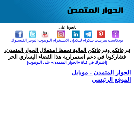
تابعونا على:
بودكاست
بنترست
تيلكرام
لينكدإن
الانستغرام
اليوتيوب
التويتر
الفيسبوك
تبرعاتكم وتبرعاتكن المالية تحفظ استقلال الحوار المتمدن،
فشاركونا في دعم استمرارية هذا الفضاء اليساري الحر
[اشترك في قناة ‫«الحوار المتمدن» على اليوتيوب]
الحوار المتمدن - موبايل
الموقع الرئيسي