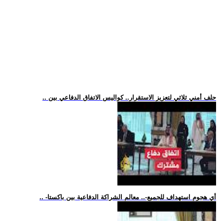
.. حلف أمني ثلاثي لتعزيز الاستقرار.. كواليس الاتفاق الدفاعي بين
.. -أي هجوم استهداف للجميع-.. معالم الشراكة الدفاعية بين باكستا