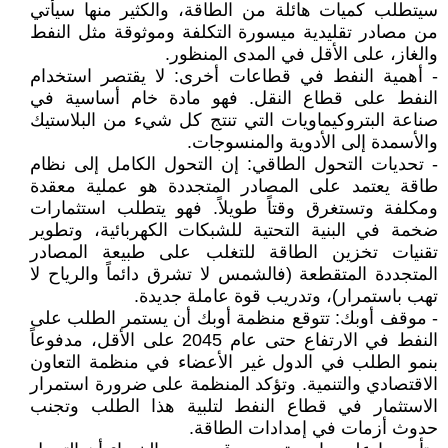
سيتطلب كميات هائلة من الطاقة، والكثير منها سيأتي
من مصادر تقليدية ميسورة التكلفة وموثوقة مثل النفط
والغاز، على الأقل في المدى المنظور.
- أهمية النفط في قطاعات أخرى: لا يقتصر استخدام
النفط على قطاع النقل. فهو مادة خام أساسية في
صناعة البتروكيماويات التي تنتج كل شيء من البلاستيك
والأسمدة إلى الأدوية والمنسوجات.
- تحديات التحول الطاقي: إن التحول الكامل إلى نظام
طاقة يعتمد على المصادر المتجددة هو عملية معقدة
ومكلفة وتستغرق وقتاً طويلاً. فهو يتطلب استثمارات
ضخمة في البنية التحتية للشبكات الكهربائية، وتطوير
تقنيات تخزين الطاقة للتغلب على طبيعة المصادر
المتجددة المتقطعة (فالشمس لا تشرق دائماً والرياح لا
تهب باستمرار)، وتدريب قوة عاملة جديدة.
- موقف أوبك: تتوقع منظمة أوبك أن يستمر الطلب على
النفط في الارتفاع حتى عام 2045 على الأقل، مدفوعاً
بنمو الطلب في الدول غير الأعضاء في منظمة التعاون
الاقتصادي والتنمية. وتؤكد المنظمة على ضرورة استمرار
الاستثمار في قطاع النفط لتلبية هذا الطلب وتجنب
حدوث أزمات في إمدادات الطاقة.