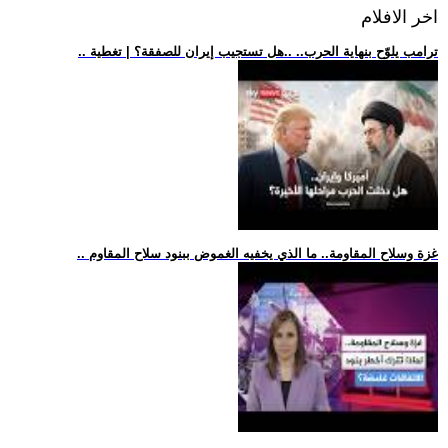
اخر الافلام
.. ترامب يلوّح بنهاية الحرب.. ..هل تستجيب إيران للصفقة؟ | تغطية
.. غزة وسلاح المقاومة.. ما الذي يخفيه الغموض ببنود سلاح المقاوم