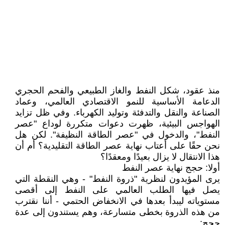
منذ عقود، شكل النفط والغاز الطبيعي والفحم الحجري
الدعامة الأساسية للنمو الاقتصادي العالمي، وعماد
الصناعة والنقل والتدفئة وتوليد الكهرباء. وفي ظل تزايد
الهواجس البيئية، ظهرت دعوات متكررة لوداع "عصر
النفط"، والدخول في "عصر الطاقة النظيفة". لكن هل
نحن حقًا على أعتاب نهاية عصر الطاقة التقليدية؟ أم أن
هذا الانتقال لا يزال بعيدًا ومعقدًا؟
أولا: حجج نهاية عصر النفط
يرى المؤيدون لنظرية "ذروة النفط" - وهي النقطة التي
يصل فيها الطلب العالمي على النفط إلى أقصى
مستوياته ليبدأ بعدها في الانخفاض الحتمي - أننا نقترب
من هذه الذروة بخطى متسارعة، وهم يستندون إلى عدة
حجج: