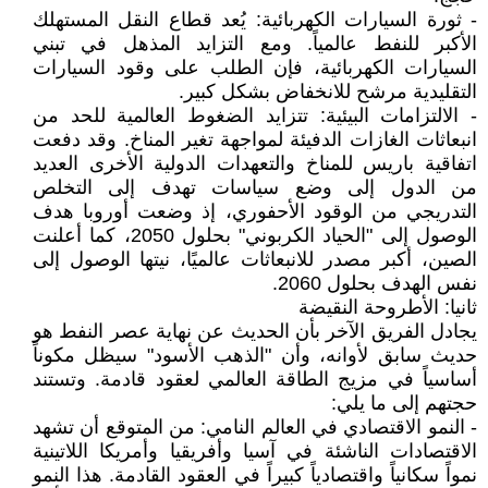
- ثورة السيارات الكهربائية: يُعد قطاع النقل المستهلك
الأكبر للنفط عالمياً. ومع التزايد المذهل في تبني
السيارات الكهربائية، فإن الطلب على وقود السيارات
التقليدية مرشح للانخفاض بشكل كبير.
- الالتزامات البيئية: تتزايد الضغوط العالمية للحد من
انبعاثات الغازات الدفيئة لمواجهة تغير المناخ. وقد دفعت
اتفاقية باريس للمناخ والتعهدات الدولية الأخرى العديد
من الدول إلى وضع سياسات تهدف إلى التخلص
التدريجي من الوقود الأحفوري، إذ وضعت أوروبا هدف
الوصول إلى "الحياد الكربوني" بحلول 2050، كما أعلنت
الصين، أكبر مصدر للانبعاثات عالميًا، نيتها الوصول إلى
نفس الهدف بحلول 2060.
ثانيا: الأطروحة النقيضة
يجادل الفريق الآخر بأن الحديث عن نهاية عصر النفط هو
حديث سابق لأوانه، وأن "الذهب الأسود" سيظل مكوناً
أساسياً في مزيج الطاقة العالمي لعقود قادمة. وتستند
حجتهم إلى ما يلي:
- النمو الاقتصادي في العالم النامي: من المتوقع أن تشهد
الاقتصادات الناشئة في آسيا وأفريقيا وأمريكا اللاتينية
نمواً سكانياً واقتصادياً كبيراً في العقود القادمة. هذا النمو