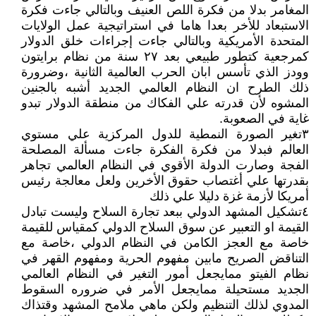
المغامر بدلا من فكرة اللص العنيف وبالتالي جاءت فكرة
الاستبعاد للأخر بعدا هاما في استراتيجية عمل الولايات
المتحدة الأمريكية وبالتالي جاءت إجراءات خلق الدولار
كمرجعية كتطور طبيعي بعد ٢٧ سنة من نظام برايتون
وودز الذي تأسس ابان الحرب العالمية الثانية ،وضرورة
ذلك الطرح ان النظام العالمي الجديد أشبه بالجنين
المشوه لأن قدرته علي الفكاك من منطقة الدولار تبدو
غاية في الصعوبة.
٣تغير الصورة النمطية للدول المركزية علي مستوي
العالم فبدلا من فكرة الفكرة جاءت مسألة المصلحة
الفجة وصارت الدولة الأقوي في النظام العالمي تجاهر
بقدرتها علي أغتصاب حقوق الأخرين ولعل معالجة رئيس
أمريكا لأزمة غزة دليلا علي ذلك
٤تشكيل المشهد الدولي ببعد تجارة السلاح وليست تبادل
القيمة او التعبير عن سوق السلاح الدولي كمقياس للقيمة
خاصة مع العجز الكامن في النظام الدولي ،خاصة مع
التناقض الصريح مابين مفهوم الحرية ومفهوم القهر في
نظام الفيتو ممايجعل أمور التغير في النظام العالمي
الجديد مستحيلة ممايجعل الأمر في ضروره السقوط
المدوي لذلك التنظيم ولكن ماهي ملامح المشهد وقتذاك