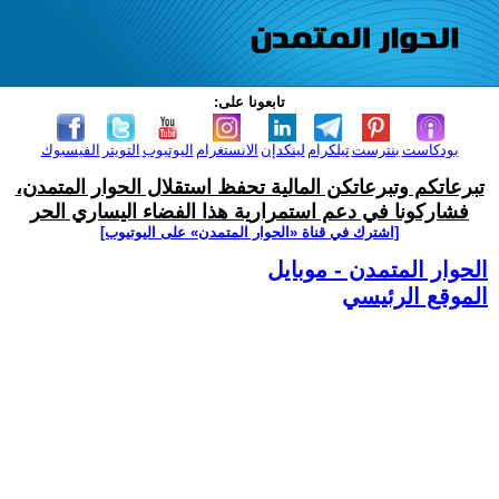
تابعونا على:
بودكاست
بنترست
تيلكرام
لينكدإن
الانستغرام
اليوتيوب
التويتر
الفيسبوك
تبرعاتكم وتبرعاتكن المالية تحفظ استقلال الحوار المتمدن،
فشاركونا في دعم استمرارية هذا الفضاء اليساري الحر
[اشترك في قناة ‫«الحوار المتمدن» على اليوتيوب]
الحوار المتمدن - موبايل
الموقع الرئيسي