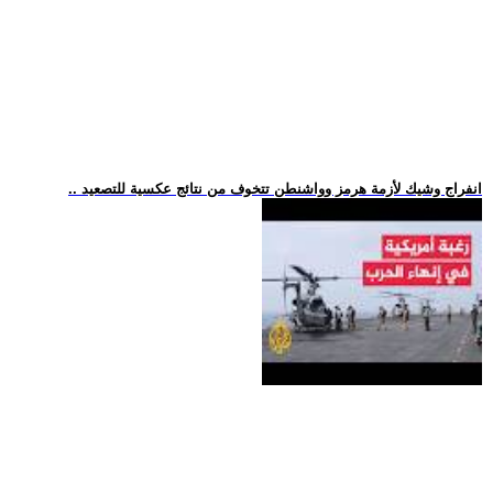
.. انفراج وشيك لأزمة هرمز وواشنطن تتخوف من نتائج عكسية للتصعيد