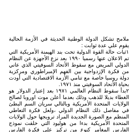
ملامح تشكل الدولة الوطنية الحديثة في الأزمة الحالية
يقوم علي عدة ثوابت :
١ثبات حالة القوة الدولية تحت بند الهيمنة الأمريكية التي
تم الاعلان عنها رسميا ١٩٩٠ بعد نزع الأجهزة عن النظام
الدولي المريض مع سقوط الأتحاد السوفيتي الذي عاني
من فكرة الإزدواجية بين الفهم الإمبراطوري ومركزية
دولة روسيا خاصة مع تنامي الأزمة الاقتصادية التي أودت
بحياة الأتحاد السوفيتي منذ ١٩٧١.
٢بدأ سقوط النظام العالمي ١٩٧١ بعد إعتبار الدولار هو
الغطاء بديلا للذهب وذلك بعدما أعلن موت اوروبا لصالح
الولايات المتحدة الأمريكية وبالتالي سريان السم البطئ
في مفاصل ذلك النظام الدولي ،ولعل فكرة التعاطي
المنظم مع الصورة الجديدة المراد ترويجها حول الولايات
المتحدة الأمريكية بدءا من هوليود التي خلقت نموذج
الفارس المغامر كنوع من تركيز علي فكرة الفارس