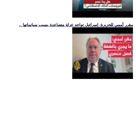
.. مقرر أممي للجزيرة: إسرائيل تواجه عزلة متصاعدة بسبب سياساتها