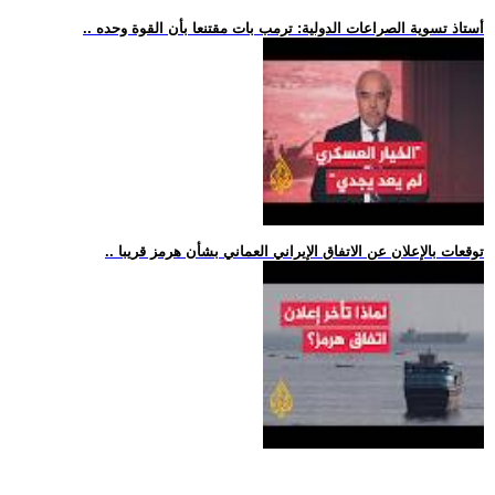
.. أستاذ تسوية الصراعات الدولية: ترمب بات مقتنعا بأن القوة وحده
.. توقعات بالإعلان عن الاتفاق الإيراني العماني بشأن هرمز قريبا