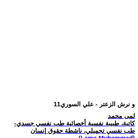
و نرش الزعتر - علي السوري11
لمى محمد
كاتبة، طبيبة نفسية أخصائية طب نفسي جسدي-
طب نفسي تجميلي، ناشطة حقوق إنسان
(Lama Muhammad)