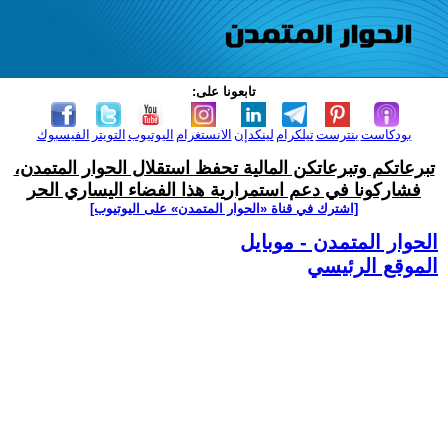
تابعونا على:
بودكاست
بنترست
تيلكرام
لينكدإن
الانستغرام
اليوتيوب
التويتر
الفيسبوك
تبرعاتكم وتبرعاتكن المالية تحفظ استقلال الحوار المتمدن،
فشاركونا في دعم استمرارية هذا الفضاء اليساري الحر
[اشترك في قناة ‫«الحوار المتمدن» على اليوتيوب]
الحوار المتمدن - موبايل
الموقع الرئيسي