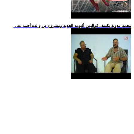
.. محمد عدوية يكشف كواليس ألبومه الجديد ومشروع عن والده أحمد عد