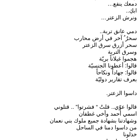
دمعك ينفع…
ابكِ..
ونرش الزعتر…
دمي عانق تربة..
سحرٌ ُ آخر في أرض محارب
سحر أزرق سرق الزعتر
وسرق التربة
هجموا غيلاناً بريّة
قالوا: أعطونا الجنسيّة
قالوا: جهاداً ونكاحاً
بعرف تقارير دوليّة
داسوا الزعتر.
قالوا عوّي.. قلتُ “ فشرتوا” .. قتلوني
اسمي أحمد وأخي غطفان
وشهادتنا بشهادة جميع ملوك بني نعمان
من داسوا دمنا في الساحل
خذلونا