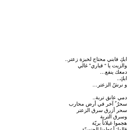
ابكِ فابني محتاج لخبزة زعتر..
والزيت يا “ قباري” غالي
دمعك ينفع…
ابكِ..
و نرشُ الزعتر…
دمي عانق تربة..
سحرٌ ُ آخر في أرض محارب
سحر أزرق سرق الزعتر
وسرق التربة
هجموا غيلاناً بريّة
قالوا: أعطونا الجنسيّة