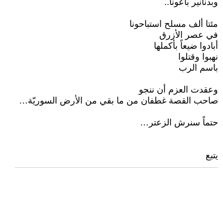
وبدنانير باعونا..
مئتا ألف مسلح استباحونا
في عصر الأزرق
أبادوا ضيعاً بأكملها
نهبوا وقتلوا
باسم الرب
وعقدت العزم أن ننجو
صاحب القصة غطفان من ما بقي من الأرض السوريّة…
حتماً سنرش الزعتر…
يتبع