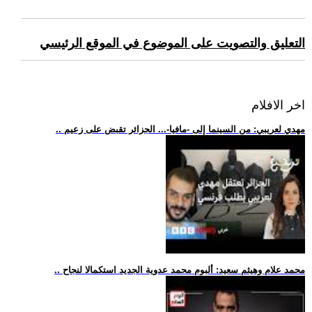
التعليق والتصويت على الموضوع في الموقع الرئيسي
اخر الافلام
.. مهدي لعريبي: من السينما إلى -مافيا-... الجزائر تقبض على زعيم
.. محمد علام وهيثم سعيد: ألبوم محمد عدوية الجديد استكمالا لنجاح