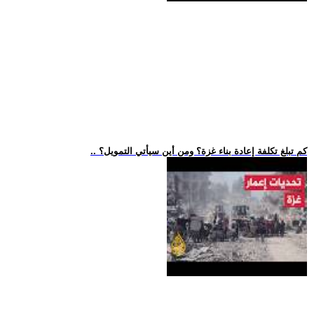
.. كم تبلغ تكلفة إعادة بناء غزة؟ ومن أين سيأتي التمويل؟