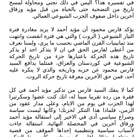
في تفسيره هذا؟ أليس في ذلك تجني ومحاولة لمسح
تاريخ من التضحية حتى بالحياة من قبل مؤيد ورفاق
آخرين داخل صفوف الحزب الشيوعي العمالي.
يؤكد فارس محمود أن مؤيد أحمد لا يريد مغادرة فترة
التيار الشيوعي ( الروت ) والتي هي فترة انقضت وانتهت
منذ ثمانينيات القرن الماضي بحسب ما يرى، ولسنا نعرف
من أعطى لفارس الحق في ان لا يتذكر احد او يذكر
تاريخ هذه الحركة باعتبارها جزء من تاريخ الحركة
الشيوعية في كوردستان والعراق، فمثلما يدافع السيد
فارس محمود عن حزبه وتاريخه والذي لا ينكره عليه
أحد، فمن حق الآخرين معرفة تاريخ حركة الروت.
كما لا ينفك السيد فارس من تذكير مؤيد أحمد في كل
فقرة من رده تقريبا مبينا له، انك كنت عضوا وسكرتيرا
لهذا الحزب في يوم من الايام، وعلى مدار عقود من
الزمن، فلماذا هذا التنكر لحزبك! وكأنها ليست سياسة
وصراع سياسي أدى في الاخير إلى استقالة مؤيد أحمد
ورفاق آخرين في المحصلة النهائية. استقالة جاءت
لأسباب سياسية وتنظيمية إحداها الموقف من قضية