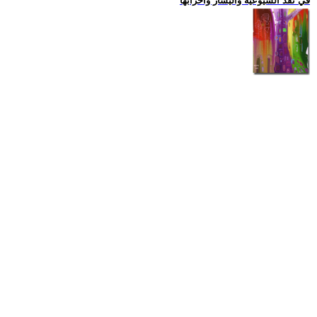
في نقد الشيوعية واليسار واحزابها