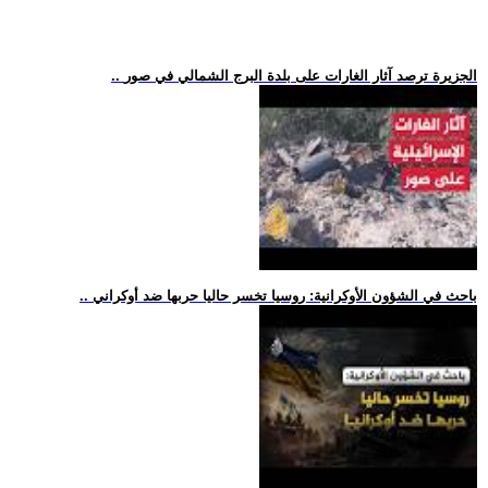
.. الجزيرة ترصد آثار الغارات على بلدة البرج الشمالي في صور
.. باحث في الشؤون الأوكرانية: روسيا تخسر حاليا حربها ضد أوكراني