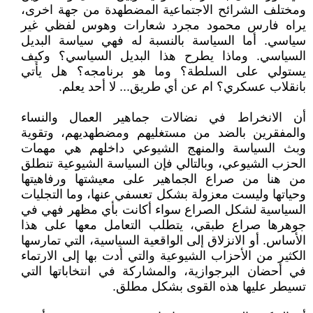
ومختلف الشرائح الاجتماعية المضطهدة من جهة اخرى،
يراه فارس محمود مجرد شعارات وهوس لفظي غير
سياسي. أما السياسة بالنسبة له فهي سياسة البديل
السياسي. وماذا يطرح هذا البديل السياسي؟ وكيف
يستولي على السلطة؟ وما هو برنامجه؟ هل يأتي
بانقلاب عسكري؟ ام عن أي طريق... لا أحد يعلم.
أن الانخراط في نضالات جماهير العمال والنساء
والمفقرين بالضد من مستغليهم ومضطهديهم، وتقوية
وبث السياسة والمنهج الشيوعي داخلهم هي مهمات
الحزب الشيوعي، وبالتالي فإن السياسة الشيوعية تنطلق
من هنا من صراع الجماهير على معيشتها ورفاهيتها
وحياتها وليست معزولة بشكل تعسفي عنها، وما التجليات
السياسية لشكل الصراع سواء أكانت بأي مظهر فهي في
جوهرها صراع طبقي، يتطلب التعامل معها على هذا
الأساس. أو الانزلاق إلى الواقعية السياسية، التي تمارسها
الكثير من الأحزاب الشيوعية والتي أدت بها إلى الارتماء
في أحضان البرجوازية، والمشاركة في انتخاباتها التي
تسيطر عليها هذه القوى بشكل مطلق.