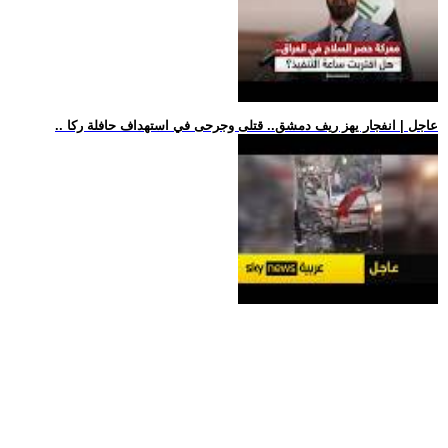
.. عاجل | انفجار يهز ريف دمشق.. قتلى وجرحى في استهداف حافلة ركا