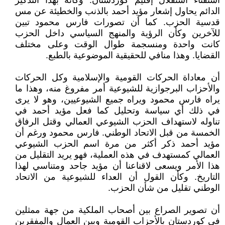
استفتاء استقلال إقليم كوردستان. وكأنه بهذا التذكير
الدائم يحاول إشعار مؤيد أحمد بالذنب والخطيئة عن مس
قدسية الحزب. كما أن تصورات فارس محمود تبين
للآخرين وكأن الرؤية والمنهج السياسي داخل الحزب
كانت واحدة ومنسجمة طوال الوقت وعلى مختلف
القضايا. وهذا منافي للحقيقية الموضوعية بالطبع.
أن معاداة الحركات القومية والإسلامية وكل الحركات
والأحزاب البرجوازية للشيوعية أمر مفروغ منه، وهذا ما
يراه فارس محمود ويراه جميع الشيوعيين، وهو لا يرى
في ذلك أي سياسة وتحليل كما فعل مؤيد أحمد في
تناوله لاستهداف الحزب الشيوعي العمالي وقتل الرفاق
الخمسة من قبل الاتحاد الوطني. فارس محمود ورغم أن
مؤيد أحمد ذكر أكثر من مرة اسم الحزب الشيوعي
العمالي كمستهدف في هذه العملية، فهو يريد التقليل من
هذا الأمر ويسعى لاقناعنا أن مؤيد جاحد ومتناسي لهذا
التاريخ. وكأن القول أن العداء للشيوعية من الاتحاد
الوطني تقليل من شأن الحزب.
أن تصوير الصراع بين أصحاب الملكية من جهة ممثلين
في كوردستان بالأحزاب القومية وبين العمال والمفقرين