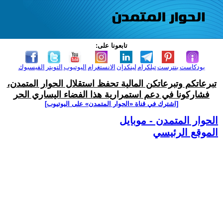
تابعونا على:
بودكاست
بنترست
تيلكرام
لينكدإن
الانستغرام
اليوتيوب
التويتر
الفيسبوك
تبرعاتكم وتبرعاتكن المالية تحفظ استقلال الحوار المتمدن،
فشاركونا في دعم استمرارية هذا الفضاء اليساري الحر
[اشترك في قناة ‫«الحوار المتمدن» على اليوتيوب]
الحوار المتمدن - موبايل
الموقع الرئيسي