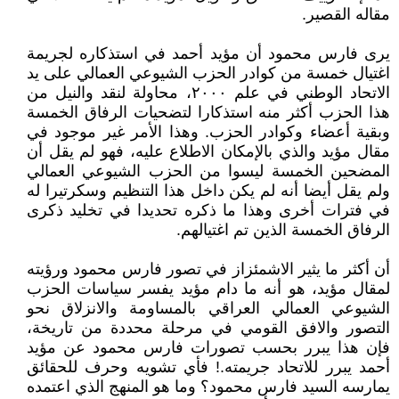
مقاله القصير.
يرى فارس محمود أن مؤيد أحمد في استذكاره لجريمة
اغتيال خمسة من كوادر الحزب الشيوعي العمالي على يد
الاتحاد الوطني في علم ٢٠٠٠، محاولة لنقد والنيل من
هذا الحزب أكثر منه استذكارا لتضحيات الرفاق الخمسة
وبقية أعضاء وكوادر الحزب. وهذا الأمر غير موجود في
مقال مؤيد والذي بالإمكان الاطلاع عليه، فهو لم يقل أن
المضحين الخمسة ليسوا من الحزب الشيوعي العمالي
ولم يقل أيضا أنه لم يكن داخل هذا التنظيم وسكرتيرا له
في فترات أخرى وهذا ما ذكره تحديدا في تخليد ذكرى
الرفاق الخمسة الذين تم اغتيالهم.
أن أكثر ما يثير الاشمئزاز في تصور فارس محمود ورؤيته
لمقال مؤيد، هو أنه ما دام مؤيد يفسر سياسات الحزب
الشيوعي العمالي العراقي بالمساومة والانزلاق نحو
التصور والافق القومي في مرحلة محددة من تاريخة،
فإن هذا يبرر بحسب تصورات فارس محمود عن مؤيد
أحمد يبرر للاتحاد جريمته.! فأي تشويه وحرف للحقائق
يمارسه السيد فارس محمود؟ وما هو المنهج الذي اعتمده