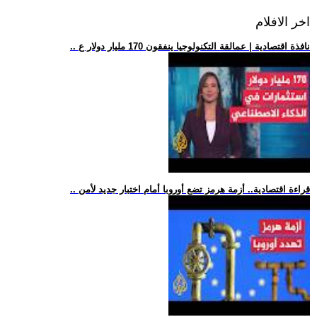
اخر الافلام
.. نافذة اقتصادية | عمالقة التكنولوجيا ينفقون 170 مليار دولار ع
.. قراءة اقتصادية.. أزمة هرمز تضع أوروبا أمام اختبار جديد لأمن