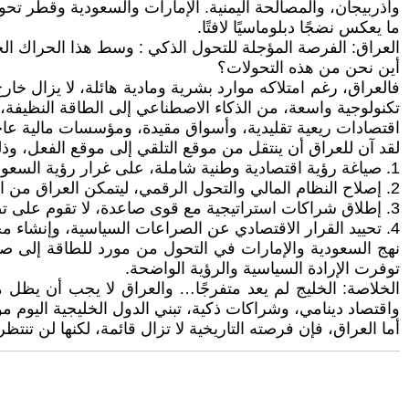
وأذربيجان، والمصالحة اليمنية. الإمارات والسعودية وقطر تح
ما يعكس نضجًا دبلوماسيًا لافتًا.
العراق: الفرصة المؤجلة للتحول الذكي : وسط هذا الحراك ال
أين نحن من هذه التحولات؟
فالعراق، رغم امتلاكه موارد بشرية ومادية هائلة، لا يزال خار
تكنولوجية واسعة، من الذكاء الاصطناعي إلى الطاقة النظيفة،
اقتصادات ريعية تقليدية، وأسواق مقيدة، ومؤسسات مالية عا
لقد آن للعراق أن ينتقل من موقع التلقي إلى موقع الفعل، وذ
1. صياغة رؤية اقتصادية وطنية شاملة، على غرار رؤية السعودية 2030 أو الإمارات 2050، تركز على تنويع مصادر الدخل، وتحرير السوق تدريجيًا، وربط التعليم بسوق العمل والابتكار.
2. إصلاح النظام المالي والتحول الرقمي، ليتمكن العراق من اللحاق بركب الاقتصاد العالمي.
3. إطلاق شراكات استراتيجية مع قوى صاعدة، لا تقوم على تصدير النفط فقط بل على التصنيع المشترك ونقل التكنولوجيا.
4. تحييد القرار الاقتصادي عن الصراعات السياسية، وإنشاء مجلس اقتصادي مستقل يعيد ضبط بوصلة التنمية.
نهج السعودية والإمارات في التحول من مورد للطاقة إلى صانع 
توفرت الإرادة السياسية والرؤية الواضحة.
الخلاصة: الخليج لم يعد متفرجًا… والعراق لا يجب أن يظل متأ
واقتصاد دينامي، وشراكات ذكية، تبني الدول الخليجية اليوم موقع
أما العراق، فإن فرصته التاريخية لا تزال قائمة، لكنها لن تنتظر 