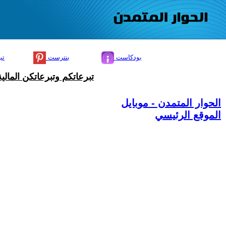
بودكاست
بنترست
تي
تبرعاتكم وتبرعاتكن المال
الحوار المتمدن - موبايل
الموقع الرئيسي