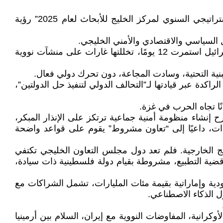
في ظل نظام دولي آخذ بالتفكك، وصراعات إقليمية محتدمة، ومخاطر متصاعدة على الأمن والطاقة، يقدّم “التقرير الاستراتيجي السنوي لمركز الخليج للأبحاث لعام 2025” رؤية
ل السياسي والاقتصادي والأمني الخليجي.
التصعيد الإقليمي: من غزة إلى الخليج : لم يكن عام 2025 عامًا عاديًا. التقرير يستعرض اندلاع حرب مدمرة بين إيران وإسرائيل استمرت 12 يومًا، تخللتها غارات على منشآت نووية
كدة عبر قيادتها لـ”التحالف الدولي لتنفيذ حل الدولتين”،
ترح إنشاء منظومة أمنية جماعية ترتكز على الإنذار المبكر،
دات، داعيًا إلى “تعاون مشروط” يقوم على قواعد واضحة
ليج الخارجية. فلم تعد دول مجلس التعاون الخليجي تكتفي
ه قضية التطبيع، مشروطة بقيام دولة فلسطينية ذات سيادة،
عودية وإماراتية بقيمة مئات المليارات، تشمل الشراكات مع
رانية، المفاوضات النووية مع إيران، السلام بين أرمينيا