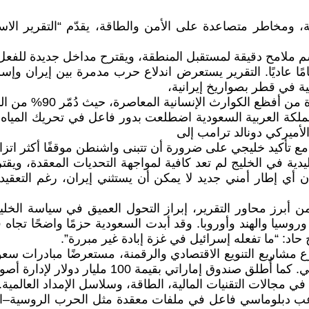
 يرسم ملامح دقيقة لمستقبل المنطقة، ويقترح مداخل جديدة للفع
ية في قطر بصواريخ إيرانية،
رة، حيث دُمّر 90% من البنية التحتية، وسادت المجاعة، دون تحرك دولي فعال.
لكة العربية السعودية اضطلعت بدور فاعل في تحريك المياه الرا
لأميركي دونالد ترامب إلى
قليدية في الخليج لم تعد كافية لمواجهة التحديات المعقدة، ويق
ن أي إطار أمني جديد لا يمكن أن يستثني إيران، رغم التعقي
 من أبرز محاور التقرير، إبراز التحول العميق في سياسة الخ
وروسيا والهند وأوروبا. وقد أبدت السعودية حزمًا واضحًا تجا
اد: “ما تفعله إسرائيل في غزة إبادة غير مبررة”.
تسارع مشاريع التنويع الاقتصادي والرقمنة، مستعرضًا مبادرات س
قيمة 100 مليار دولار لإدارة أصول الذكاء الاصطناعي.
في مجالات التقنيات المالية، الطاقة، وسلاسل الإمداد العالمية.
لاعب دبلوماسي فاعل في ملفات معقدة مثل الحرب الروسية–الأوك