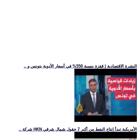
.. النشرة الاقتصادية | قفزة بنسبة 550% في أسعار الأدوية بتونس و
.. شركة HKN الأمريكية تبدأ إنتاج النفط من أكبر 7 حقول شمال شرقي