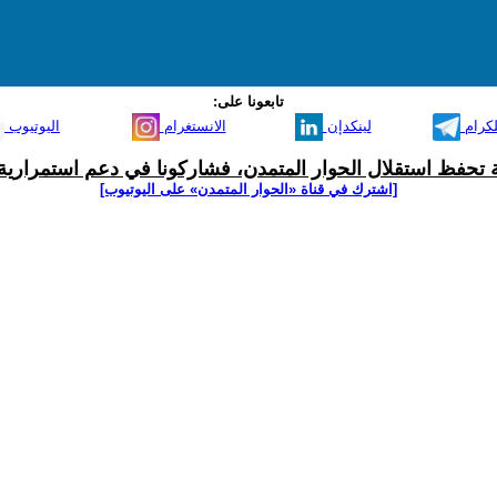
تابعونا على:
لكرام
لينكدإن
الانستغرام
اليوتيوب
ية تحفظ استقلال الحوار المتمدن، فشاركونا في دعم استمرارية 
[اشترك في قناة ‫«الحوار المتمدن» على اليوتيوب]