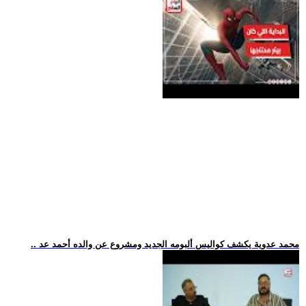
.. محمد عدوية يكشف كواليس ألبومه الجديد ومشروع عن والده أحمد عد