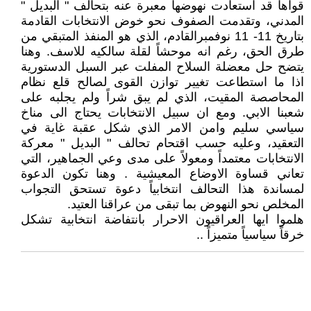
قواها قد استعادت نهوضها معبرة عنه بتحالف " البديل "
المدني، وتقدمت الصفوف نحو خوض الانتخابات القادمة
بتاريخ 11- 11 نوفمبرالقادم، الذي هو المنفذ المتبقي من
طرق الحق، رغم انه موحشاً لقلة سالكيه للاسف. وهنا
يتضح حل معضلة السلاح المفلت عبر السبل الدستورية
اذا ما استطاعت تغيير توازن القوى لصالح قلع نظام
المحاصصة المقيت، الذي لم يبق شراً ولم يجلبه على
شعبنا الابي. ومع ان سبيل الانتخابات يحتاج الى مناخ
سياسي سليم وامن الامر الذي شكل عقبة غاية في
التعقيد، وعليه حسب اقتحام تحالف " البديل " معركة
الانتخابات معتمداً ومعولاً على مدى وعي الجماهير، التي
تعاني قساوة الاوضاع المعيشية . وهنا تكون الدعوة
لمساندة هذا التحالف انتخابياً دعوة تستحق التجواب
المخلص نحو النهوض بما تبقى من عراقنا العتيد.
هلموا ايها العراقيون الاحرار بانتفاضة انتخابية تشكل
خرقاً سياسياً متميزاً ..