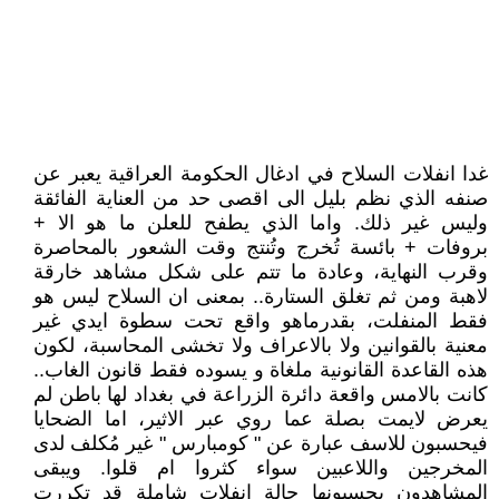
غدا انفلات السلاح في ادغال الحكومة العراقية يعبر عن
صنفه الذي نظم بليل الى اقصى حد من العناية الفائقة
وليس غير ذلك. واما الذي يطفح للعلن ما هو الا +
بروفات + بائسة تُخرج وتُنتج وقت الشعور بالمحاصرة
وقرب النهاية، وعادة ما تتم على شكل مشاهد خارقة
لاهبة ومن ثم تغلق الستارة.. بمعنى ان السلاح ليس هو
فقط المنفلت، بقدرماهو واقع تحت سطوة ايدي غير
معنية بالقوانين ولا بالاعراف ولا تخشى المحاسبة، لكون
هذه القاعدة القانونية ملغاة و يسوده فقط قانون الغاب..
كانت بالامس واقعة دائرة الزراعة في بغداد لها باطن لم
يعرض لايمت بصلة عما روي عبر الاثير، اما الضحايا
فيحسبون للاسف عبارة عن " كومبارس " غير مُكلف لدى
المخرجين واللاعبين سواء كثروا ام قلوا. ويبقى
المشاهدون يحسبونها حالة انفلات شاملة قد تكررت