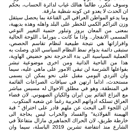
وسوف تتكرر، طالما هنالك غياب لدائرة الحساب، بحكم
ان الحدث لا يعدو عن كونه شظية مارقة.
وما يدعو المواطن العراقي الى القناعة بما يحصل سيثقل
وزن التراكم الكمي للخطر على البلد واهله وهذه بديهية،
بمعنى من المعان بروز وتبلور حتمية التغيير النوعي
المسمى الانفجار.. واذا ما كانت ـ بنوراما ـ اللوحة الحالية
وافرازاتها هي نتيجة طبيعية لنظام تقاسم الحصص،
ستبقى دائمة بدوام نمط النظام السياسي الذي وصلت به
العملية السياسية الى بدء الدحرجة نحو حضيض الهاوية،
هذا من الناحية الذاتية ومن اخرى موضوعية تبشر
بفواعلها الشرسة لن تبقي الامور على ماهي عليه، سيما
وان التردي اليومي مقبل على نحو يمكن ان يسمى
مستحدث، اذاما ارتهن في سياقات الصراعات القائمة
في المنطقة، وهو في مطلق الاحوال له مسيس مباشر
مع النزاع القائم بين ايران والكيان الصهيوني. لان فضاء
العراق تسلكه ادواتهم الحربية رغماً عن شعبه المنكوب.
ان اللجوء الى البحث عن ملهم قادر على اختراق " قبة
الهيمنة الفولاذية" والفساد والخراب ليس بحاجة الى
خارطة طريق، لان الحراك الجماهيري مازال متفاعلاً في
الشارع منذ انتفاضة تشرين 2019 الباسلة، سيما وان