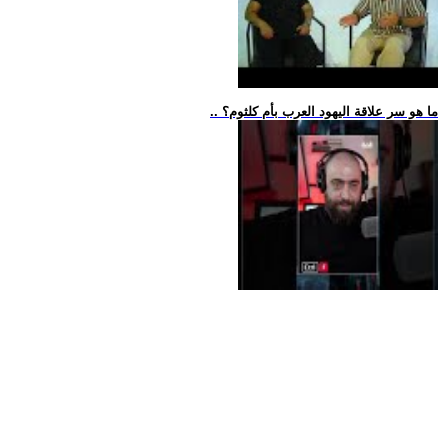
.. ما هو سر علاقة اليهود العرب بأم كلثوم؟