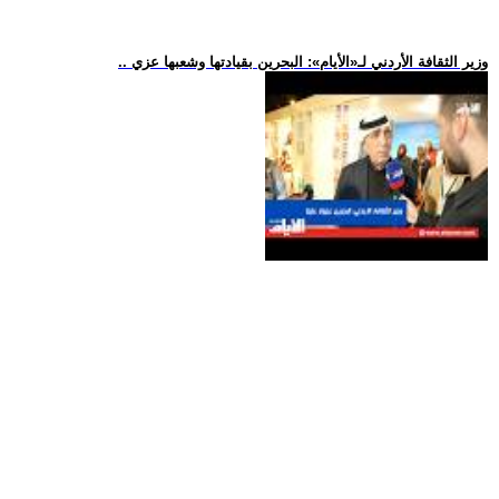
.. وزير الثقافة الأردني لـ«الأيام»: البحرين بقيادتها وشعبها عزي