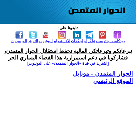
تابعونا على:
بودكاست
بنترست
تيلكرام
لينكدإن
الانستغرام
اليوتيوب
التويتر
الفيسبوك
تبرعاتكم وتبرعاتكن المالية تحفظ استقلال الحوار المتمدن،
فشاركونا في دعم استمرارية هذا الفضاء اليساري الحر
[اشترك في قناة ‫«الحوار المتمدن» على اليوتيوب]
الحوار المتمدن - موبايل
الموقع الرئيسي