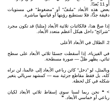
أو 11 بُعدًا.
بعض هذه الأبعاد "ملتفّ" أو "مضغوط" في مستويات
دقيقة جدًّا، فلا نستطيع رؤيتها أو قياسها مباشرة.
إذا صحّ هذا، فالكائنات ثلاثية الأبعاد (مثلنا) قد تكون مجرد
"شرائح" داخل هيكل أعظم متعدد الأبعاد.
2. الظلال في الأبعاد الأعلى
في الفيزياء، إذا أسقطت جسمًا ثلاثي الأبعاد على سطح
ثنائي، يظهر ظلّ — صورة مسطحة.
وبالمثل، لو "دخل" كائن رباعي الأبعاد إلى عالمنا، لن نراه
كله، بل فقط مقاطع جزئية منه — كمشهد سريالي يتغير
شكله في كل لحظة.
> ❝ نحن ربما لسنا سوى إسقاط ثلاثي الأبعاد لكيان
رباعي أو خماسي الأبعاد. ❞