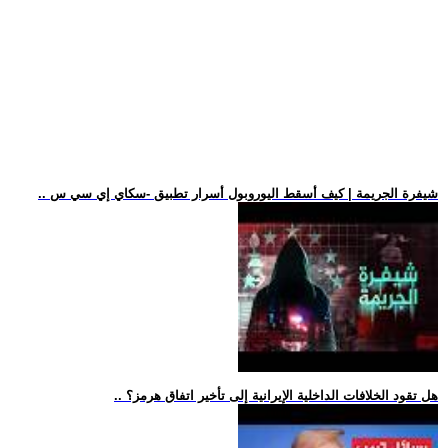
.. شيفرة الجريمة | كيف أسقط اليوروبول أسرار تطبيق -سكاي إي سي س
.. هل تقود الخلافات الداخلية الإيرانية إلى تأخير اتفاق هرمز؟