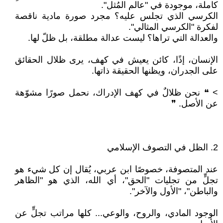
كاملة، موجودة في "عالم المُثل".
الكرسي الذي تجلس عليه؟ مجرد صورة مادية ناقصة
لفكرة "الكرسي المثالي".
والعدالة التي تراها؟ ليست عدالة مطلقة، بل ظلّ لها.
الإنسان، إذًا، كائن يعيش في كهف، يرى ظلال الحقائق
على الجدران، ويظنها الحقيقة ذاتها.
> ❝ نحن ظلالٌ في كهف الإدراك، نحمل صورًا مشوّهة
عن الأصل. ❞
2. الظل في التصوف الإسلامي
عند المتصوفة، خصوصًا ابن عربي، يُقال إن كل شيء هو
تجلٍّ من تجليات "الحق"، أي الله، الذي هو "الظاهر
والباطن"، "الأول والآخر".
الوجود المادي، والروح، والوعي... كلها مراتب تجلٍّ عن