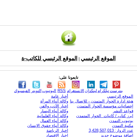
الموقع الرئيسي
الموقع الرئيسي للكاتب-ة
|
تابعونا على:
بنترست
تيلكرام
لينكدإن
الانستغرام
RSS
اليوتيوب
التويتر
الفيسبوك
الموقع الرئيسي
أخبار عامة
هيئة ادارة الحوار المتمدن - للإتصال بنا
وكالة أنباء المرأة
إحصائيات مؤسسة الحوار المتمدن
اخبار الأدب والفن
قواعد النشر
وكالة أنباء اليسار
ابرز كتاب / كاتبات الحوار المتمدن
وكالة أنباء العلمانية
يوتيوب التمدن
وكالة أنباء العمال
مكتبة التمدن
وكالة أنباء حقوق الإنسان
عدد الزوار: 3,428,507,013
اخبار الرياضة
اضافة موضوع جديد
اخبار الاقتصاد