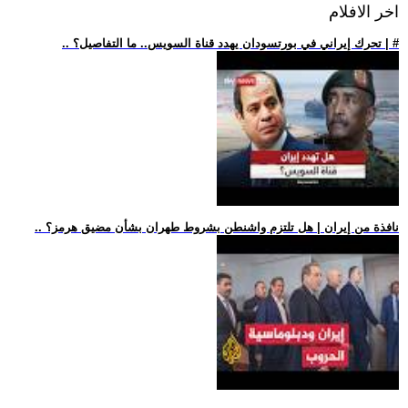
اخر الافلام
.. تحرك إيراني في بورتسودان يهدد قناة السويس.. ما التفاصيل؟ | #
.. نافذة من إيران | هل تلتزم واشنطن بشروط طهران بشأن مضيق هرمز؟