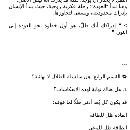
الظل لا يختار أن يوجد. لكنه قد يدرك أنه ليس الأصل.
وهنا تبدأ "العودة": رحلة فكرية-روحية، حيث يبدأ الإنسان
بإدراك محدوديته، ويسعى لتجاوزها.
> ❝ إدراكك أنك ظلّ، هو أول خطوة نحو العودة إلى
النور. ❞
---
🔁 القسم الرابع: هل سلسلة الظلال لا نهائية؟
1. هل هناك نهاية لهذه الانعكاسات؟
قد يكون كل بُعد أدنى ظلًا لما فوقه:
المادة ظل للطاقة
الطاقة ظل للوعي