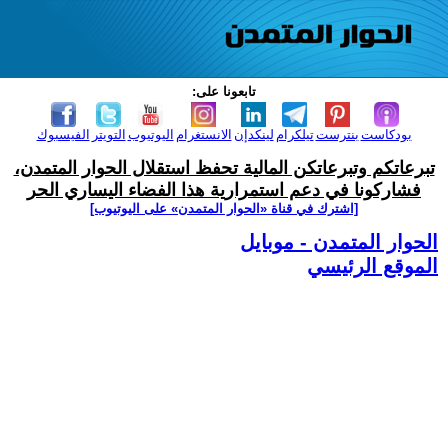
تابعونا على:
بودكاست
بنترست
تيلكرام
لينكدإن
الانستغرام
اليوتيوب
التويتر
الفيسبوك
تبرعاتكم وتبرعاتكن المالية تحفظ استقلال الحوار المتمدن،
فشاركونا في دعم استمرارية هذا الفضاء اليساري الحر
[اشترك في قناة ‫«الحوار المتمدن» على اليوتيوب]
الحوار المتمدن - موبايل
الموقع الرئيسي