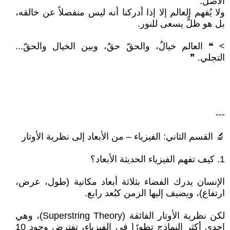
الأصل.
ولا يُفهم العالم إلا إذا أدركنا أنه ليس منفصلاً عن خالقه،
بل هو ظلٌّ يسعى للنور.
> ❝ العالم خيالٌ، والحقّ حقٌ، وبين الخيال والحقّ...
التجلي. ❞
---
🔬 القسم الثاني: الفيزياء – من الأبعاد إلى نظرية الأوتار
1. كيف تفهم الفيزياء الحديثة الأبعاد؟
الإنسان يدرك الفضاء بثلاثة أبعاد مكانية (طول، عرض،
ارتفاع)، ويضيف إليها الزمن كبُعد رابع.
لكن نظرية الأوتار الفائقة (Superstring Theory)، وهي
إحدى أكثر النماذج تطورًا في الفيزياء، تفترض وجود 10