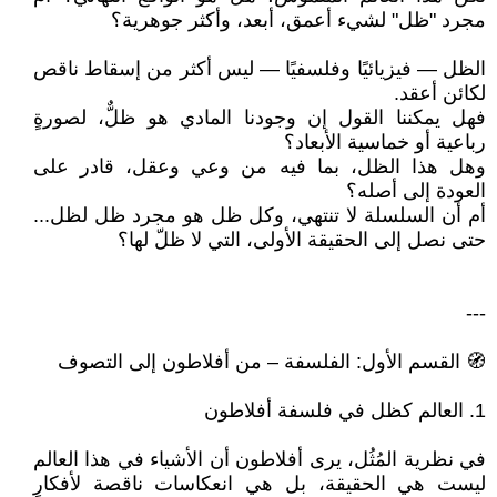
مجرد "ظل" لشيء أعمق، أبعد، وأكثر جوهرية؟
الظل — فيزيائيًا وفلسفيًا — ليس أكثر من إسقاط ناقص
لكائن أعقد.
فهل يمكننا القول إن وجودنا المادي هو ظلٌّ، لصورةٍ
رباعية أو خماسية الأبعاد؟
وهل هذا الظل، بما فيه من وعي وعقل، قادر على
العودة إلى أصله؟
أم أن السلسلة لا تنتهي، وكل ظل هو مجرد ظل لظل...
حتى نصل إلى الحقيقة الأولى، التي لا ظلّ لها؟
---
🧭 القسم الأول: الفلسفة – من أفلاطون إلى التصوف
1. العالم كظل في فلسفة أفلاطون
في نظرية المُثُل، يرى أفلاطون أن الأشياء في هذا العالم
ليست هي الحقيقة، بل هي انعكاسات ناقصة لأفكارٍ