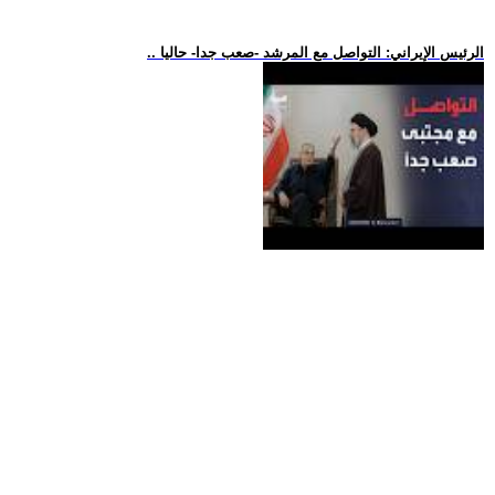
.. الرئيس الإيراني: التواصل مع المرشد -صعب جدا- حاليا