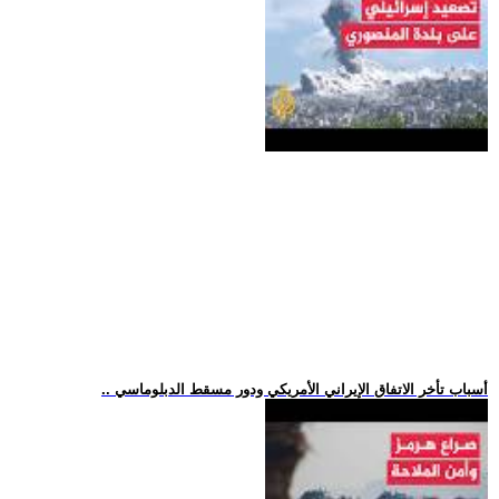
.. أسباب تأخر الاتفاق الإيراني الأمريكي ودور مسقط الدبلوماسي