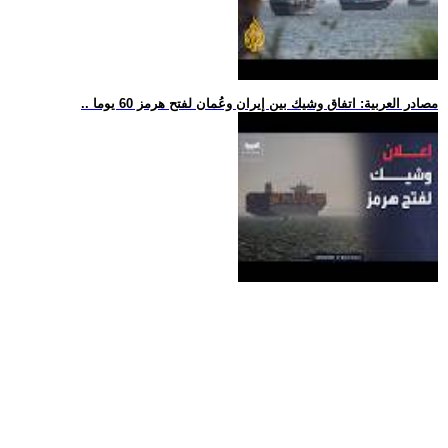
.. مصادر العربية: اتفاق وشيك بين إيران وعُمان لفتح هرمز 60 يوما