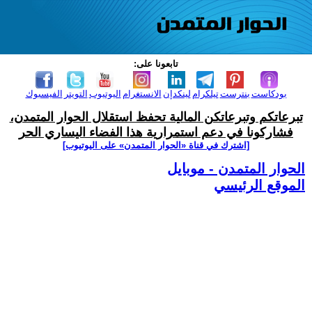
تابعونا على:
بودكاست
بنترست
تيلكرام
لينكدإن
الانستغرام
اليوتيوب
التويتر
الفيسبوك
تبرعاتكم وتبرعاتكن المالية تحفظ استقلال الحوار المتمدن،
فشاركونا في دعم استمرارية هذا الفضاء اليساري الحر
[اشترك في قناة ‫«الحوار المتمدن» على اليوتيوب]
الحوار المتمدن - موبايل
الموقع الرئيسي