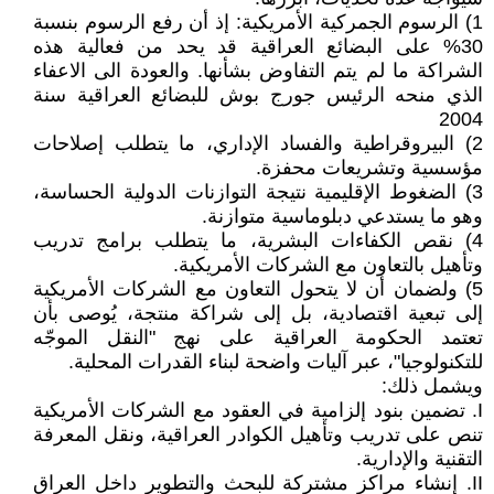
1) الرسوم الجمركية الأمريكية: إذ أن رفع الرسوم بنسبة
30% على البضائع العراقية قد يحد من فعالية هذه
الشراكة ما لم يتم التفاوض بشأنها. والعودة الى الاعفاء
الذي منحه الرئيس جورج بوش للبضائع العراقية سنة
2004
2) البيروقراطية والفساد الإداري، ما يتطلب إصلاحات
مؤسسية وتشريعات محفزة.
3) الضغوط الإقليمية نتيجة التوازنات الدولية الحساسة،
وهو ما يستدعي دبلوماسية متوازنة.
4) نقص الكفاءات البشرية، ما يتطلب برامج تدريب
وتأهيل بالتعاون مع الشركات الأمريكية.
5) ولضمان أن لا يتحول التعاون مع الشركات الأمريكية
إلى تبعية اقتصادية، بل إلى شراكة منتجة، يُوصى بأن
تعتمد الحكومة العراقية على نهج "النقل الموجّه
للتكنولوجيا"، عبر آليات واضحة لبناء القدرات المحلية.
ويشمل ذلك:
I. تضمين بنود إلزامية في العقود مع الشركات الأمريكية
تنص على تدريب وتأهيل الكوادر العراقية، ونقل المعرفة
التقنية والإدارية.
II. إنشاء مراكز مشتركة للبحث والتطوير داخل العراق