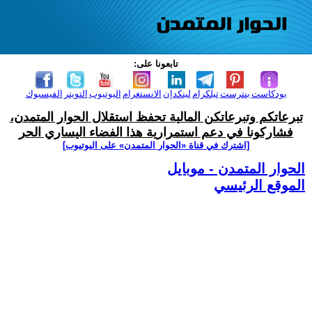
تابعونا على:
بودكاست
بنترست
تيلكرام
لينكدإن
الانستغرام
اليوتيوب
التويتر
الفيسبوك
تبرعاتكم وتبرعاتكن المالية تحفظ استقلال الحوار المتمدن،
فشاركونا في دعم استمرارية هذا الفضاء اليساري الحر
[اشترك في قناة ‫«الحوار المتمدن» على اليوتيوب]
الحوار المتمدن - موبايل
الموقع الرئيسي