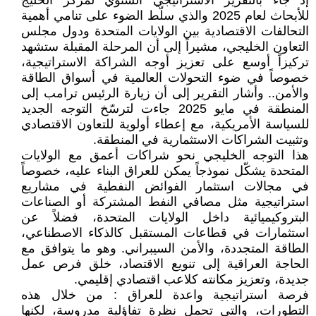
إذ جاء بالتقرير الاستراتيجي السنوي لمركز الخليج
للأبحاث لعام 2025 والذي سلّط الضوء على تنامي أهمية
التحالفات الاقتصادية بين الولايات المتحدة ودول مجلس
التعاون الخليجي، مشيراً إلى أن المرحلة المقبلة ستشهد
تركيزاً أوسع على تعزيز أوجه الشراكة الاستراتيجية،
خصوصاً في ضوء التحولات العالمية في أسواق الطاقة
والأمن.. وأشار التقرير إلى أن زيارة الرئيس ترامب إلى
المنطقة في مايو 2025 جاءت لترسّخ التوجه الجديد
للسياسة الأمريكية، مع إعطاء أولوية للتعاون الاقتصادي
وتثبيت الشراكات الاستثمارية في المنطقة.
هذا التوجه الخليجي نحو شراكات أعمق مع الولايات
المتحدة يشكّل نموذجاً يمكن للعراق البناء عليه، خصوصاً
في مجالات استثمار الفوائض النفطية في مشاريع
استراتيجية مثل مصافي النفط المشتركة أو الصناعات
البتروكيميائية داخل الولايات المتحدة، فضلاً عن
استثمارات في قطاعات المستقبل كالذكاء الاصطناعي،
الطاقة المتجددة، والأمن السيبراني. وهو ما يتوافق مع
الحاجة العراقية إلى تنويع الاقتصاد، خلق فرص عمل
جديدة، وتعزيز مكانته كلاعب اقتصادي إقليمي.
فرصة استراتيجية واعدة للعراق : من خلال هذه
التطورات، والتي تحمل نظرة تفاؤلية مدروسة، لكنها