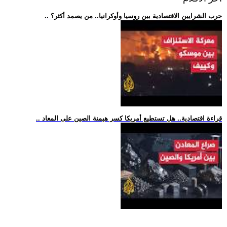
.. حرب الشرايين الاقتصادية بين روسيا وأوكرانيا.. من يصمد أكثر؟
.. قراءة اقتصادية.. هل تستطيع أمريكا كسر هيمنة الصين على المعاد