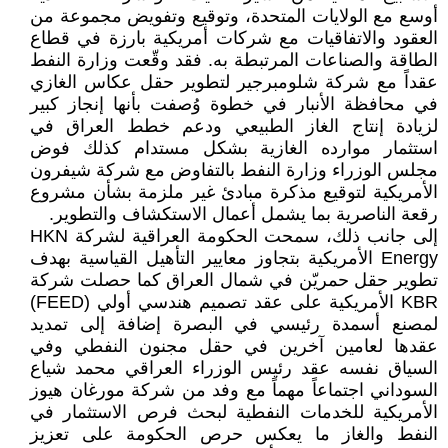
أوسع مع الولايات المتحدة، وتوقيع وتفويض مجموعة من
العقود والاتفاقيات مع شركات أمريكية بارزة في قطاع
الطاقة والصناعات المرتبطة به. فقد وقّعت وزارة النفط
عقداً مع شركة شلومبرجير لتطوير حقل عكاس الغازي
في محافظة الأنبار في خطوة وُصفت بأنها إنجاز كبير
لزيادة إنتاج الغاز الطبيعي ودعم خطط العراق في
استثمار موارده الغازية بشكل مستدام كذلك فوض
مجلس الوزراء وزارة النفط بالتفاوض مع شركة شيفرون
الأمريكية لتوقيع مذكرة مبادئ غير ملزمة بشأن مشروع
رقعة الناصرية بما يشمل أعمال الاستكشاف والتطوير.
إلى جانب ذلك، سمحت الحكومة العراقية لشركة HKN
Energy الأمريكية بتجاوز معايير التأهيل القياسية بهدف
تطوير حقل حمريّن في شمال العراق كما حصلت شركة
KBR الأمريكية على عقد تصميم هندسي أولي (FEED)
لمصنع أسمدة رئيسي في البصرة إضافة إلى تمديد
عقدها لعامين آخرين في حقل مجنون النفطي وفي
السياق نفسه عقد رئيس الوزراء العراقي محمد شياع
السوداني اجتماعاً مهماً مع وفد من شركة مورغان هيوز
الأمريكية للخدمات النفطية لبحث فرص الاستثمار في
النفط والغاز ما يعكس حرص الحكومة على تعزيز