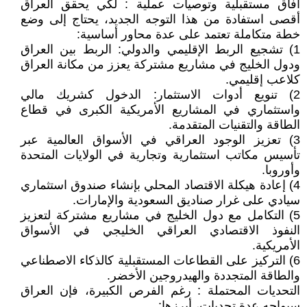
آفاق مستقبلية وتوصيات عملية : لكي يحقق العراق
أقصى استفادة من هذا التوجه الجديد، يحتاج إلى وضع
خطة متكاملة تعتمد على عدة محاور أساسية:
1) تشجيع الربط الإقليمي والدولي: الربط بين العراق
ودول الخليج في مشاريع مشتركة يعزز من مكانة العراق
كلاعب إقليمي.
2) تنويع أدوات الاستثمار: الدخول كشريك مالي
واستثماري في المشاريع الأمريكية الكبرى في قطاع
الطاقة والتقنيات المتقدمة.
3) تعزيز الوجود العراقي في الأسواق العالمية عبر
تأسيس مكاتب استثمارية وتجارية في الولايات المتحدة
وأوروبا.
4) إعادة هيكلة الاقتصاد المحلي بإنشاء صندوق استثماري
سيادي على غرار صناديق السعودية والإمارات.
5) التكامل مع دول الخليج في مشاريع مشتركة لتعزيز
النفوذ الاقتصادي العراقي الخليجي في الأسواق
الأمريكية.
6) التركيز على القطاعات المستقبلية كالذكاء الاصطناعي
والطاقة المتجددة والهيدروجين الأخضر.
التحديات المحتملة : رغم الفرص الكبيرة، فإن العراق
سيواجه عدة تحديات، أبرزها: