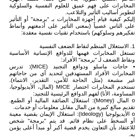
المخابرات على فهم عميق للعلوم النفسية والسلوكية
لتطوير أساليب التأثير والتلاعب.
إليكم كيفية قيام أجهزة المخابرات بـ "برمجة" أو التأثير
على الناس عصبياً (بمعنى التأثير على أدمغتهم وأنماط
تفكيرهم وسلوكهم) باستخدام تقنيات نفسية معقدة:
1. الاستغلال المنظم لنقاط الضعف النفسية
تستغل المخابرات فهمها للدوافع الإنسانية الأساسية
ونقاط الضعف لـ "برمجة" الأفراد:
• حاجات ماسلو ودوافع التجنيد (MICE): تدرس
المخابرات الأفراد المستهدفين لتحديد أي من حاجاتهم
غير مشبعة (مثل الحاجة للأمن، التقدير، الانتماء).
تستخدم المخابرات اختصار MICE (المال، الأيديولوجيا،
المساومة، الأنا) لفهم الدوافع الرئيسية للتجنيد:
o المال (Money): استغلال الضائقة المالية أو الطمع.
تقديم مبالغ كبيرة من المال مقابل معلومات أو خدمات.
o الأيديولوجيا (Ideology): استغلال الإيمان بقضية معينة
أو السخط على نظام قائم. قد يتم "برمجة" شخص
للاعتقاد بأن التعاون يخدم قضية أكبر أو مبدأ أعلى يؤمن
به.