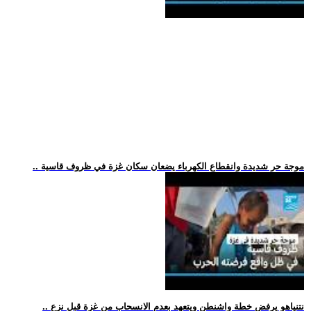
.. موجة حر شديدة وانقطاع الكهرباء يضعان سكان غزة في ظروف قاسية
.. نتنياهو يرفض خطة واشنطن ويتعهد بعدم الانسحاب من غزة قبل نزع