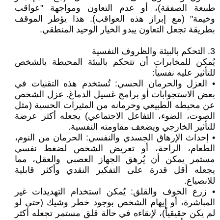
طبيعة الصفقة)، أو عدم التعاون ومواجهة "عواقب
وخيمة" (مع إبراز هذه العواقب). هذا يؤطر الموقف
بطريقة تجعل التعاون يبدو الخيار الوحيد المنطقي.
3. التحكم بالبيئة والظروف النفسية
يُمكن للمخابرات أن تتحكم بالبيئة المحيطة بالشخص
للتأثير عليه نفسياً:
• العزل والحرمان الحسي: تُستخدم هذه التقنيات في
بعض الاستجوابات أو برامج غسيل الدماغ. عزل الشخص
عن محيطه الطبيعي وحرمانه من المثيرات الحسية (مثل
الصوت، الضوء، التفاعل الاجتماعي) يجعله أكثر عرضة
للتأثير الخارجي ويضعف مقاومته النفسية.
• إحداث الإرهاق الجسدي والنفسي: الحرمان من النوم،
الطعام، الراحة، أو تعريض الشخص لضغط نفسي
مستمر يمكن أن يُرهق الجهاز العصبي والعقل، مما
يجعله أقل قدرة على التفكير النقدي وأكثر قابلية
للانصياع.
• زرع الخوف والقلق: يُمكن استخدام التهديدات غير
المباشرة، أو إيهام الشخص بوجود خطر وشيك (حتى لو
لم يكن حقيقياً)، لإبقاءه في حالة قلق مستمر تجعله أكثر