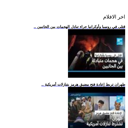
اخر الافلام
.. قتلى في روسيا وأوكرانيا جراء تبادل الهجمات بين الجانبين
.. طهران تربط إعادة فتح مضيق هرمز بتنازلات أمريكية