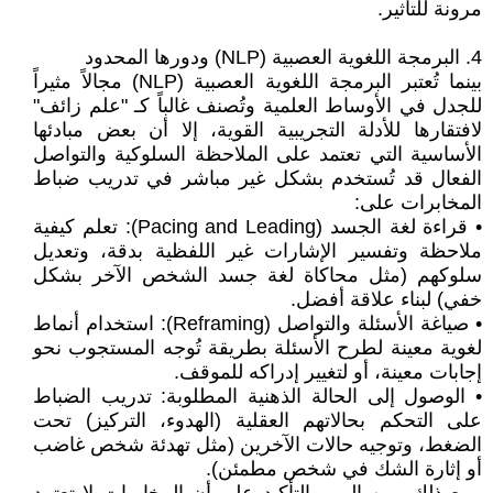
مرونة للتأثير.
4. البرمجة اللغوية العصبية (NLP) ودورها المحدود
بينما تُعتبر البرمجة اللغوية العصبية (NLP) مجالاً مثيراً
للجدل في الأوساط العلمية وتُصنف غالباً كـ "علم زائف"
لافتقارها للأدلة التجريبية القوية، إلا أن بعض مبادئها
الأساسية التي تعتمد على الملاحظة السلوكية والتواصل
الفعال قد تُستخدم بشكل غير مباشر في تدريب ضباط
المخابرات على:
• قراءة لغة الجسد (Pacing and Leading): تعلم كيفية
ملاحظة وتفسير الإشارات غير اللفظية بدقة، وتعديل
سلوكهم (مثل محاكاة لغة جسد الشخص الآخر بشكل
خفي) لبناء علاقة أفضل.
• صياغة الأسئلة والتواصل (Reframing): استخدام أنماط
لغوية معينة لطرح الأسئلة بطريقة تُوجه المستجوب نحو
إجابات معينة، أو لتغيير إدراكه للموقف.
• الوصول إلى الحالة الذهنية المطلوبة: تدريب الضباط
على التحكم بحالاتهم العقلية (الهدوء، التركيز) تحت
الضغط، وتوجيه حالات الآخرين (مثل تهدئة شخص غاضب
أو إثارة الشك في شخص مطمئن).