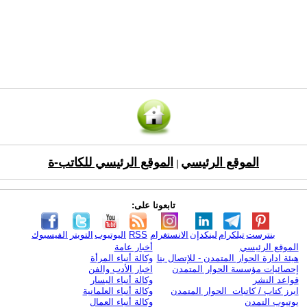
الموقع الرئيسي
الموقع الرئيسي للكاتب-ة
|
تابعونا على:
بنترست
تيلكرام
لينكدإن
الانستغرام
RSS
اليوتيوب
التويتر
الفيسبوك
الموقع الرئيسي
أخبار عامة
هيئة ادارة الحوار المتمدن - للإتصال بنا
وكالة أنباء المرأة
إحصائيات مؤسسة الحوار المتمدن
اخبار الأدب والفن
قواعد النشر
وكالة أنباء اليسار
ابرز كتاب / كاتبات الحوار المتمدن
وكالة أنباء العلمانية
يوتيوب التمدن
وكالة أنباء العمال