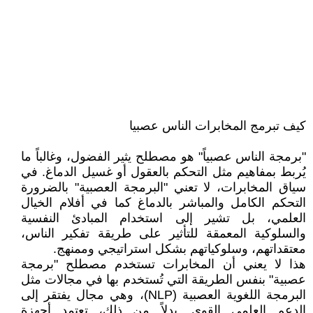
كيف تبرمج المخابرات الناس عصبيا
"برمجة الناس عصبياً" هو مصطلح يثير الفضول، وغالباً ما
يُربط بمفاهيم مثل التحكم بالعقول أو غسيل الدماغ. في
سياق المخابرات، لا تعني "البرمجة العصبية" بالضرورة
التحكم الكامل والمباشر بالدماغ كما في أفلام الخيال
العلمي، بل تشير إلى استخدام المبادئ النفسية
والسلوكية المعمقة للتأثير على طريقة تفكير الناس،
معتقداتهم، وسلوكياتهم بشكل استراتيجي وممنهج.
هذا لا يعني أن المخابرات تستخدم مصطلح "برمجة
عصبية" بنفس الطريقة التي تُستخدم بها في مجالات مثل
البرمجة اللغوية العصبية (NLP)، وهي مجال يفتقر إلى
الدعم العلمي القوي. بدلاً من ذلك، تعتمد أجهزة