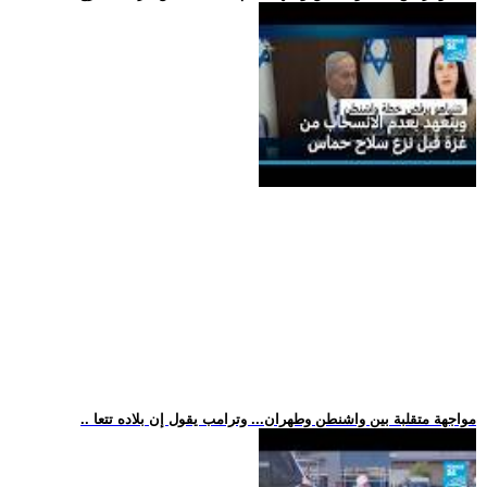
.. مواجهة متقلبة بين واشنطن وطهران... وترامب يقول إن بلاده تتعا