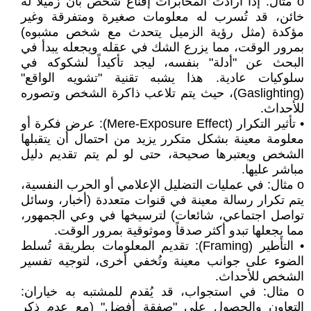
o مثال: إذا أرادت المخابرات إقناع شخص بأن زميلاً له
خائن، قد تُسرب له معلومات صغيرة ومتفرقة وغير
مؤكدة (مثل رؤية الزميل يتحدث مع شخص مشبوه)
بمرور الوقت، مما يزرع الشك في عقله ويجعله يبدأ في
البحث عن "أدلة" بنفسه، ليجد تأكيداً لشكوكه في
سلوكيات عادية. هذا يشبه تقنية "تشويه الواقع"
(Gaslighting)، حيث يتم تلاعب ذاكرة الشخص وتصوره
للأحداث.
• تأثير التكرار (Mere-Exposure Effect): عرض فكرة أو
معلومة معينة بشكل متكرر يزيد من احتمال أن يتقبلها
الشخص ويعتبرها صحيحة، حتى لو لم يتم تقديم دليل
مباشر عليها.
o مثال: في عمليات التضليل الإعلامي أو الحرب النفسية،
يتم تكرار رسالة معينة في قنوات متعددة (أخبار، وسائل
تواصل اجتماعي، شائعات) لترسيخها في وعي الجمهور،
مما يجعلها تبدو أكثر صدقاً وموثوقية بمرور الوقت.
• التأطير (Framing): تقديم المعلومات بطريقة تُسلط
الضوء على جوانب معينة وتُخفي أخرى، لتوجيه تفسير
الشخص للأحداث.
o مثال: في استجواب، قد يُقدم للمشتبه به خياران:
التعاون والحصول على "صفقة أفضل" (مع عدم ذكر