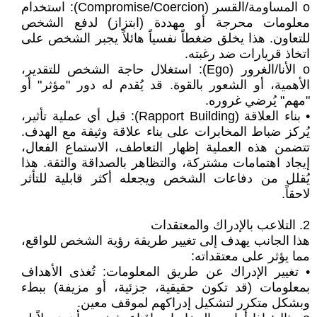
o المساومة/القسر (Compromise/Coercion): استخدام
معلومات محرجة أو مهددة (ابتزاز) لدفع الشخص
للتعاون. هذا يخلق ضغطاً نفسياً هائلاً يجبر الشخص على
اتخاذ قريارات ضد رغبته.
o الأنا/الغرور (Ego): استغلال حاجة الشخص للتقدير،
الأهمية، أو الشعور بالقوة. قد يُقدم له دور "مؤثر" أو
"مهم" يُرضي غروره.
• بناء العلاقة (Rapport Building): قبل أي عملية تأثير،
يُركز ضباط المخابرات على بناء علاقة وثيقة مع الهدف.
تتضمن هذه العملية إظهار التعاطف، الاستماع الفعال،
إيجاد اهتمامات مشتركة، والتظاهر بالصداقة والثقة. هذا
يُقلل من دفاعات الشخص ويجعله أكثر قابلية للتأثر
لاحقاً.
2. التلاعب بالإدراك والمعتقدات
هذا الجانب يهدف إلى تغيير طريقة رؤية الشخص للواقع،
مما يؤثر على معتقداته:
• تغيير الإدراك عن طريق المعلومات: تُغذى الأهداف
بمعلومات (قد تكون حقيقية، جزئية، أو مزيفة) ببطء
وبشكل متكرر لتشكيل إدراكهم لموقف معين.