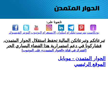
تابعونا على:
بودكاست
بنترست
تيلكرام
لينكدإن
الانستغرام
اليوتيوب
التويتر
الفيسبوك
تبرعاتكم وتبرعاتكن المالية تحفظ استقلال الحوار المتمدن،
فشاركونا في دعم استمرارية هذا الفضاء اليساري الحر
[اشترك في قناة ‫«الحوار المتمدن» على اليوتيوب]
الحوار المتمدن - موبايل
الموقع الرئيسي