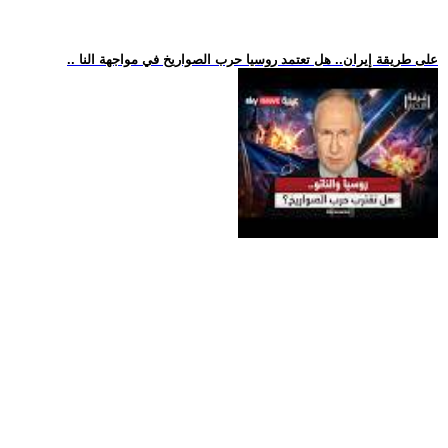
.. على طريقة إيران.. هل تعتمد روسيا حرب الصواريخ في مواجهة النا