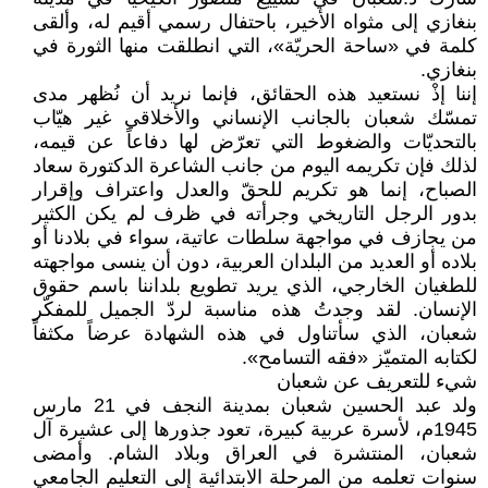
بنغازي إلى مثواه الأخير، باحتفال رسمي أقيم له، وألقى
كلمة في «ساحة الحريّة»، التي انطلقت منها الثورة في
بنغازي.
إننا إذْ نستعيد هذه الحقائق، فإنما نريد أن نُظهر مدى
تمسّك شعبان بالجانب الإنساني والأخلاقي غير هيّاب
بالتحديّات والضغوط التي تعرّض لها دفاعاً عن قيمه،
لذلك فإن تكريمه اليوم من جانب الشاعرة الدكتورة سعاد
الصباح، إنما هو تكريم للحقّ والعدل واعتراف وإقرار
بدور الرجل التاريخي وجرأته في ظرف لم يكن الكثير
من يجازف في مواجهة سلطات عاتية، سواء في بلادنا أو
بلاده أو العديد من البلدان العربية، دون أن ينسى مواجهته
للطغيان الخارجي، الذي يريد تطويع بلداننا باسم حقوق
الإنسان. لقد وجدتُ هذه مناسبة لردّ الجميل للمفكّر
شعبان، الذي سأتناول في هذه الشهادة عرضاً مكثفاً
لكتابه المتميّز «فقه التسامح».
شيء للتعريف عن شعبان
ولد عبد الحسين شعبان بمدينة النجف في 21 مارس
1945م، لأسرة عربية كبيرة، تعود جذورها إلى عشيرة آل
شعبان، المنتشرة في العراق وبلاد الشام. وأمضى
سنوات تعلمه من المرحلة الابتدائية إلى التعليم الجامعي