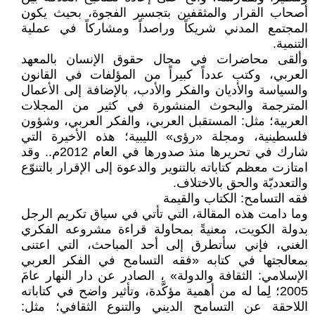
أصحاب القرار والمثقفين بتجسير الفجوة، بحيث يكون
المجتمع المدني شريكاً وراصداً ومشاركاً في عملية
التنمية.
وألقى محاضرات في مجال حقوق الإنسان بالمعهد
العربي، وكتب عدداً كبيراً من المؤلفات في القانون
والسياسة والأديان والفكر والأدب، بالإضافة إلى الأعمال
المترجمة والبحوث المنشورة في كثير من المجلات
العربية؛ مثل: المستقبل العربي، والفكر العربي، وشؤون
فلسطينية، ومجلة «رؤى» الليبية؛ هذه الأخيرة التي
شارك في تحريرها منذ صدورها في العام 2012م.. وقد
امتازت معظم كتاباته بالتنوير والدعوة إلى الإقرار بالتنوّع
والتعدديّة والحق بالاختلاف.
فقه التسامح: الكتاب والقيمة
وما دامت هذه المقالة، التي تأتي في سياق تكريم الرجل
بدولة الكويت، معنيةً بمحاولة قراءة مشروعه الفكري
الغني، فإني سأتطرق إلى أحد المباحث، التي اعتنى
بمعالجتها في كتابه «فقه التسامح في الفكر العربي
الإسلامي: الثقافة والدولة» ، الصادر عن دار النهار عامَ
2005؛ لِما له من أهمية مؤكَّدة، وتأثير واضح في كتاباته
اللاحقة عن التسامح الديني والتنوع الثقافي؛ مثل: