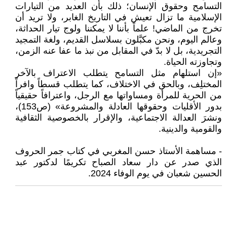
التسامح وحقوق الإنسان؛ ذلك بأن العديد من التيارات
الإسلامية ما تزال تعيش في التاريخ الغابر، ولا تريد أن
تخرج من الماضي! علماً بأننا لا يمكننا ولوج تيار الحداثة،
وعالم اليوم، ونحن مكبَّلون بسلاسل القديم، ولغة التمجيد
التجريدية، بل لا بدّ في المقابل من نبذ ما عفا عنه الزمن،
وتجاوزته الحياة.
«إن استلهام مثل التسامح يتطلب الاعتراف بالآخر
المختلِف، وبالحق في الاختلاف، كما يتطلب قسطاً وافراً
من الحرية للمرأة ومساواتها مع الرجل، واعترافاً حقيقياً
بدور الأقليات وحقوقها العادلة والمشروعة» (ص153)،
ونشرَ العدالة الاجتماعية، والإقرار بالخصوصية الثقافية
والقومية والدينية.
- مساهمة الأستاذ حسن المغربي في كتاب جمر الحروف
الذي صدر عن دار سعاد الصباح تكريمًا لدكتور عبد
الحسين شعبان في يوم الوفاء 2024.