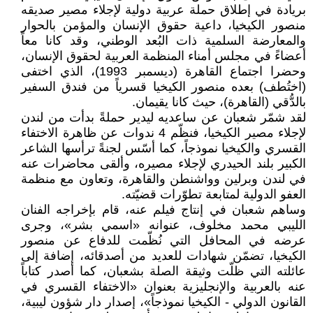
بريادة في إطلاق حملة عربية دولية لإجلاء مصير صديقه
منصور الكيخيا، داعية حقوق الإنسان والمؤمن بالحوار
والمعارضة السلمية ذات البُعد الوطني، وقد كانا معاً
أعضاءً في مجلس أمناء المنظمة العربية لحقوق الإنسان،
وحضرا اجتماع القاهرة (ديسمبر 1993)، الذي اختفى
(اختُطف) بعده منصور الكيخيا قسرياً من فندق السفير
بالدُّقي (القاهرة)، حيث كانا يقيمان.
لقد شمّر شعبان عن ساعديه ليدير حملةً بدأت من لندن
لإجلاء مصير الكيخيا، فنظّم 4 ندوات عن ظاهرة الاختفاء
القسري والكيخيا نموذجاً، كما أسّس لجنةً ترأسها الشاعر
الكبير بلند الحيدري لإجلاء مصيره، وألقى محاضرات عنه
في لندن وبرلين وواشنطن والقاهرة، وتعاون مع منظمة
العفو الدولية لمتابعة تطوّرات قضيّته.
وساهم شعبان في إنتاج فيلم عنه، قام بإخراجه الفنان
الليبي محمد مخلوف، عنوانه «اسمي بشر»، وجرى
عرضه في المحافل التي نُظّمت للدفاع عن منصور
الكيخيا، تضمّن شهادات للعديد من أصدقائه، إضافة إلى
عائلته التي ظلّت وثيقة الصلة بشعبان، كما أصدر كتاباً
عنه بالعربية والإنجليزية بعنوان «الاختفاء القسري في
القانون الدولي - الكيخيا نموذجاً»، إصدار دار شؤون ليبية،