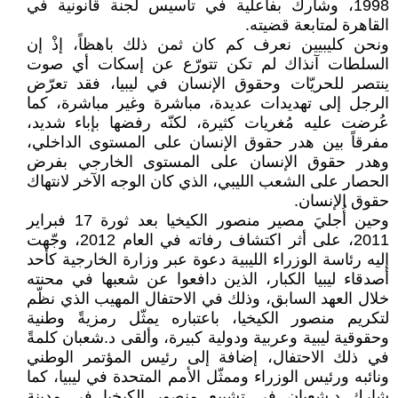
1998، وشارك بفاعلية في تأسيس لجنة قانونية في
القاهرة لمتابعة قضيته.
ونحن كليبيين نعرف كم كان ثمن ذلك باهظاً، إذْ إن
السلطات آنذاك لم تكن تتورّع عن إسكات أي صوت
ينتصر للحريّات وحقوق الإنسان في ليبيا، فقد تعرّض
الرجل إلى تهديدات عديدة، مباشرة وغير مباشرة، كما
عُرضت عليه مُغريات كثيرة، لكنّه رفضها بإباء شديد،
مفرقاً بين هدر حقوق الإنسان على المستوى الداخلي،
وهدر حقوق الإنسان على المستوى الخارجي بفرض
الحصار على الشعب الليبي، الذي كان الوجه الآخر لانتهاك
حقوق الإنسان.
وحين أُجليَ مصير منصور الكيخيا بعد ثورة 17 فبراير
2011، على أثر اكتشاف رفاته في العام 2012، وجّهت
إليه رئاسة الوزراء الليبية دعوة عبر وزارة الخارجية كأحد
أصدقاء ليبيا الكبار، الذين دافعوا عن شعبها في محنته
خلال العهد السابق، وذلك في الاحتفال المهيب الذي نظّم
لتكريم منصور الكيخيا، باعتباره يمثّل رمزيةً وطنية
وحقوقية ليبية وعربية ودولية كبيرة، وألقى د.شعبان كلمةً
في ذلك الاحتفال، إضافة إلى رئيس المؤتمر الوطني
ونائبه ورئيس الوزراء وممثّل الأمم المتحدة في ليبيا، كما
شارك د.شعبان في تشييع منصور الكيخيا في مدينة