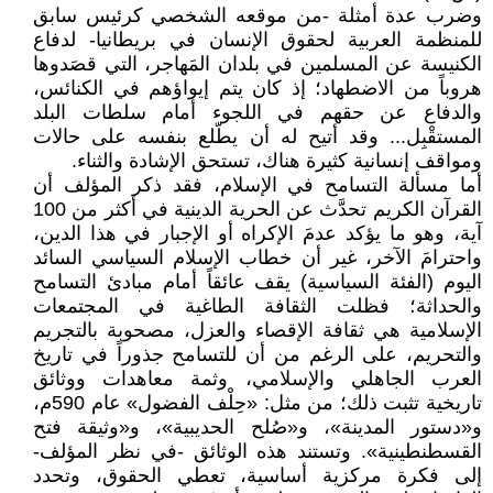
وضرب عدة أمثلة -من موقعه الشخصي كرئيس سابق
للمنظمة العربية لحقوق الإنسان في بريطانيا- لدفاع
الكنيسة عن المسلمين في بلدان المَهاجر، التي قصَدوها
هروباً من الاضطهاد؛ إذ كان يتم إيواؤهم في الكنائس،
والدفاع عن حقهم في اللجوء أمام سلطات البلد
المستقْبِل... وقد أتيح له أن يطّلع بنفسه على حالات
ومواقف إنسانية كثيرة هناك، تستحق الإشادة والثناء.
أما مسألة التسامح في الإسلام، فقد ذكر المؤلف أن
القرآن الكريم تحدَّث عن الحرية الدينية في أكثر من 100
آية، وهو ما يؤكد عدمَ الإكراه أو الإجبار في هذا الدين،
واحترامَ الآخر، غير أن خطاب الإسلام السياسي السائد
اليوم (الفئة السياسية) يقف عائقاً أمام مبادئ التسامح
والحداثة؛ فظلت الثقافة الطاغية في المجتمعات
الإسلامية هي ثقافة الإقصاء والعزل، مصحوبة بالتجريم
والتحريم، على الرغم من أن للتسامح جذوراً في تاريخ
العرب الجاهلي والإسلامي، وثمة معاهدات ووثائق
تاريخية تثبت ذلك؛ من مثل: «حِلْف الفضول» عام 590م،
و«دستور المدينة»، و«صُلح الحديبية»، و«وثيقة فتح
القسطنطينية». وتستند هذه الوثائق -في نظر المؤلف-
إلى فكرة مركزية أساسية، تعطي الحقوق، وتحدد