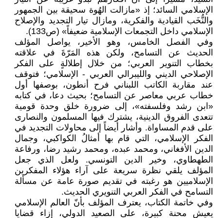
الإسلامي السائد؛ إذ «مازالت الهُوة سحيقة بين الجمهور
والنُّخَب القيادية والفكرية، ومازال تيار التجديد والإصلاح
الإسلامي داخل التجمعات الإسلامية ضعيفاً» (ص133).
وفي الفصل الخامس، وهو الأخير، يواصل المؤلف
الحديث عن التسامح، ولكن هذه المَرّةَ في علاقته
بخطاب التنوير العربي؛ من خلال إطلالةٍ على الفكر
الإصلاحي الديني والليبرالي العربي - الإسلامي؛ فتوقف
عند مقاربة الكاتب اللبناني فرح أنطون، بوصفها أول
خطاب عربي معاصر عن التسامح؛ بحيث دعا، في كتابه
«ابن رشد وفلسفته»، إلى ضرورة خلق وحدة قومية
تتعدى الفروق الدينية، يشترك فيها المسلمون والنصارى
على قدم المساواة. وأشار أيضاً إلى محاولات التجديد في
الفكر الإسلامي، التي قام بها أمثالُ الكواكبي، وجمال
الدين الأفغاني، ومحمد عبده، ومحمد رشيد رضا، ورفاعة
الطهطاوي، وخير الدين التونسي. ولعل الذي جعل
المؤلف يلقي نظرة سريعة على آراء هؤلاء المفكرين
الإسلاميين هو رغبته في تقديم صورة عامة عن مسألة
التسامح في الفكر العربي التنويري الحديث.
وفي خاتمة الكتاب، يعترف المؤلف بأنّ العالم الإسلامي
يعيش محنة كبيرة، على الصعيد الدولي، إزاء قضايا