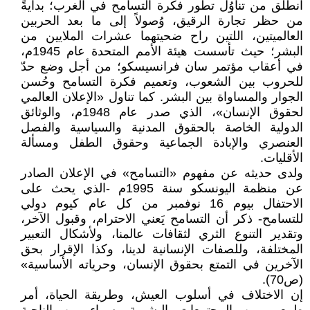
انطلق من تناوُل تطور فكرة التسامح في الغرب؛ بدايةً
من حظر تجارة الرقيق، وُصولاً إلى ما بعد الحربين
العالميتين، اللتين راح ضحيتهما عشرات الملايين من
البشر؛ حيث تأسست هيئة الأمم المتحدة عام 1945م،
في أعقاب مؤتمر سان فرانسيسكو؛ من أجل وضع حدّ
للحروب بين الشعوب، وتعميم فكرة التسامح وحُسن
الجوار والمساواة بين البشر. كما تناول «الإعلان العالمي
لحقوق الإنسان»، الذي صدر عام 1948م، والوثائق
الدولية الخاصة بالحقوق المدنية والسياسية والفصل
العنصري والإبادة الجماعية وحقوق الطفل ومسألة
الأقليات.
ولدى حديثه عن مفهوم «التسامح» في الإعلان الصادر
عن منظمة اليونسكو سنة 1995م -الذي يحث على
الاحتفال بيوم 16 نوفمبر من كل عام كيوم دولي
للتسامح- ذكر أن التسامح يَعني الاحترام، وقبول الآخر،
وتقدير التنوع الثري لثقافات عالمنا، ولأشكال التعبير
المختلفة، وللصفات الإنسانية لدينا، وكذا الإقرار بحق
الآخرين في التمتع بحقوق الإنسان، وحرياته الأساسية»
(ص70).
إن الاختلاف في أسلوب العيش، وطريقة الحياة، أمر