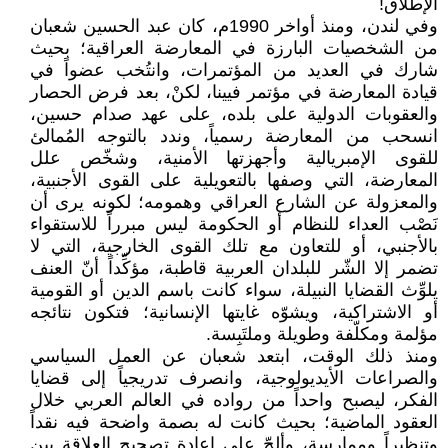
الإطلاق!
وفي لندن، ومنذ أواخر 1990م، كان عبد الحسين شعبان
من الشخصيات البارزة في المعارضة العراقية؛ بحيث
شارك في العديد من المؤتمرات، وانتُخب عضواً في
قيادة المعارضة في مؤتمر فيينا، لكنْ، بعد فرض الحصار
والعقوبات الدولية على بلده، على عهد صدام حسين،
انسحب من المعارضة رسمياً، وندد بالتوجه المُمالئ
للقوى الإمبريالية وأجهزتها الأمنية، وشخّص علل
المعارضة، التي وصفها بالتعويلية على القوى الأجنبية،
والمعزولة عن الشارع العراقي وهمومه؛ لكونه يرى أن
نَصْب العداء للنظام أو الحكومة ليس مبرراً للاستقواء
بالأجنبي، أو للتعاون مع تلك القوى الخارجية، التي لا
تضمر إلا الشّر للبلدان العربية قاطبة، مؤكِّداً أنّ العنف
يلوِّث القضايا النبيلة، سواء كانت باسم الدين أو القومية
أو الاشتراكية، ويشوّه غايتها الإنسانية؛ فتكون نتائجه
مؤلمة ومكلّفة وطويلة وملتَبِسة.
ومنذ ذلك الوقت، ابتعد شعبان عن العمل السياسي
والصراعات الأيديولوجية، وانصرف تدريجياً إلى قضايا
الفكر، ليصبح واحداً من رواده في العالم العربي خلال
العقود الماضية؛ بحيث كانت له بصمة واضحة فيه نقداً
وتنظيراً وممارسة، وألحّ على إعادة تصحيح العلاقة بين