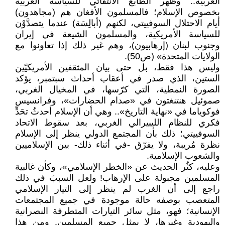
الغربية.. وظهر الطابع الانتقائي للسياسة الغربية
بخصوص الإسلام؛ فالمسلمون الأفغان هم (مجاهدون)
أيام الاحتلال السوفييتي، لكنهم (أبالِسَة) عندما يتصدَّوْن
للسياسة الأمريكية، والمسلمون الشيعة في إيران
وجنوب لبنان (إرهابيون)، وهم غير ذلك إذا تعاونوا مع
الولايات المتحدة» (ص50).
وليس هذا فقط، بل حتى بيان المثقفين الأمريكيّين
الستين، الذي صدر في أعقاب أحداث سبتمبر، يؤكد
الصورة النمطية، التي كرّسها، في المخيال الغربي،
صموئيل هنتنغتون في «صدام الحضارات»، وفرانسيس
فوكوياما في «نهاية التاريخ».. وهي أن الإسلام أحدثُ تحَدٍّ
فكري للنظام الليبيرالي الغربي، بعد سقوط الاتحاد
السوفييتي؛ ذلك بأن المجتمع الدولي ينظر إلى الإسلام
نظرة مُريبة، ولا يفرّق -في أثناء ذلك- بين الإسلاميين
والشعوب الإسلامية.
وعليه، كثُر الحديث عن «الخطر الإسلامي»، وكأن غالبية
المسلمين مجبولة على الإرهاب! ولعل السببَ في ذلك
راجع إلى أن الغرب لم ينظر إلى التيار الإسلامي
المتعصب بوصفه حالة موجودة في جميع المجتمعات
الإنسانية؛ فهو، مثل سائر التيارات المتطرفة النصرانية
واليهودية وغيرها، لا يمثل جميع المسلمين. ومن هذا