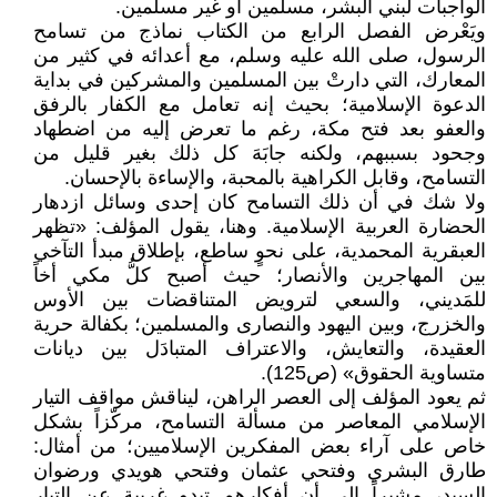
الواجبات لبني البشر، مسلمين أو غير مسلمين.
ويَعْرض الفصل الرابع من الكتاب نماذج من تسامح
الرسول، صلى الله عليه وسلم، مع أعدائه في كثير من
المعارك، التي دارتْ بين المسلمين والمشركين في بداية
الدعوة الإسلامية؛ بحيث إنه تعامل مع الكفار بالرفق
والعفو بعد فتح مكة، رغم ما تعرض إليه من اضطهاد
وجحود بسببهم، ولكنه جابَهَ كل ذلك بغير قليل من
التسامح، وقابل الكراهية بالمحبة، والإساءة بالإحسان.
ولا شك في أن ذلك التسامح كان إحدى وسائل ازدهار
الحضارة العربية الإسلامية. وهنا، يقول المؤلف: «تظهر
العبقرية المحمدية، على نحوٍ ساطع، بإطلاق مبدأ التآخي
بين المهاجرين والأنصار؛ حيث أصبح كلُّ مكي أخاً
للمَديني، والسعي لترويض المتناقضات بين الأوس
والخزرج، وبين اليهود والنصارى والمسلمين؛ بكفالة حرية
العقيدة، والتعايش، والاعتراف المتبادَل بين ديانات
متساوية الحقوق» (ص125).
ثم يعود المؤلف إلى العصر الراهن، ليناقش مواقف التيار
الإسلامي المعاصر من مسألة التسامح، مركّزاً بشكل
خاص على آراء بعض المفكرين الإسلاميين؛ من أمثال:
طارق البشري وفتحي عثمان وفتحي هويدي ورضوان
السيد، مشيراً إلى أن أفكارهم تبدو غريبة عن التيار