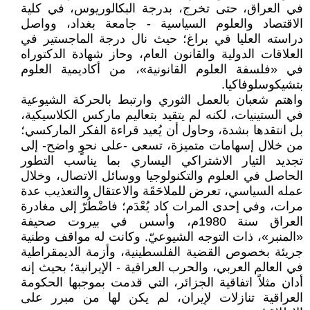
في العراق، حتى تخرج، بدرجة البكالوريوس، في كلية
الاقتصاد والعلوم السياسية - جامعة بغداد، وواصل
دراسته العليا في براغ؛ حيث نال درجة الماجستير في
العلاقات الدولية والقانون العام، وحاز شهادة الدكتوراه
في «فلسفة العلوم القانونية»، من أكاديمية العلوم
بتشيكوسلوفاكيا.
واهتم شعبان بالعمل الثوري وارتبط بالحركة الشيوعية
في الستينيات، لكنه لم يتقيد بتعاليم ماركس الكلاسيكية،
بل انتقدها بشدة، وحاول أن يُعيد قراءة الفكر الماركسي؛
من خلال إسهامات متميزة، تسعى -على نحوٍ واضح- إلى
تجديد التيار الاشتراكي اليساري بما يناسب التطور
الحاصل في العلوم والتكنولوجيا ووسائل الاتصال، وخلال
عمله السياسي، تعرض للملاحَقَة والاعتقال والتعذيب عدة
مرات، وفي إحدى المرات كاد يُعْدَم؛ فاضْطُرّ إلى مغادرة
العراق سنة 1980م، وأسس في بيروت صحيفة
«المنبر»، ذات التوجه الشيوعيّ. وكانت له مواقف وطنية
جريئة بخصوص القضية الفلسطينية، وأزمة الديمقراطية
في العالم العربي، والحرب العراقية - الإيرانية؛ بحيث إنه
أدان مثلاً اتفاقية الجزائر، التي قدمت بموجبها الحكومة
العراقية تنازلات لإيران، لم يكن لها من مبرر على