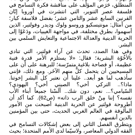
المنطلق، حَرَص المؤلِّف على مناقشة فكرة التسامح في
فلسفة عصر التنوير، التي انتشرت في أوروبا إبّان
القرنين السابع عشر والثامن عشر؛ بفضل فلاسفة كبار؛
من أمثال: مونتيسكيو وروسو ولوك وديدر وفولتير، الذين
أسهموا، بطرق مختلفة، في مواجهة الغيبيات، ودَعَوْا إلى
الحرية الدينية والعدالة الاجتماعية والتعايش السلمي بين
البشر.
وفي هذا الصدد، تحدث عن آراء فولتير، التي تنادي
بالأخُوّة البشرية؛ فقال: «لا يستلزم الأمر قدرة فنية
عظيمة، أو فصاحة بلاغية متمرّسة؛ للبرهنة على أن على
المسيحيين أن يتحمل كلٌّ منهم الآخَر. ومع ذلك، فإنني
سأذهب لما هو أبعد.. علينا أن نعتبر كل البشر إخوتنا.
ماذا؟.. التركي أخي؟ الصيني أخي؟ اليهودي؟
السّيامي؟... نعم، دون شك.. ألَسْنا جميعاً أبناء الأب
نفسه؟ إننا مِنْ خلق الرب ذاته» (ص62). كما أكد أن
أطروحة فولتير عن الحرية الدينية أصبحت من الأمور
المألوفة في العالم الغربي الحديث، حتى بين المؤمنين
بالدين أنفسهم.
ويتطرق الفصل الثاني إلى بعض إشكالات التسامح في
الفقه الدولي المعاصر، ولاسيّما لدى الأمم المتحدة؛ بحيث