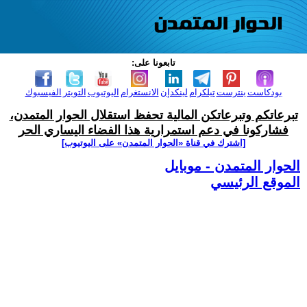
تابعونا على:
بودكاست
بنترست
تيلكرام
لينكدإن
الانستغرام
اليوتيوب
التويتر
الفيسبوك
تبرعاتكم وتبرعاتكن المالية تحفظ استقلال الحوار المتمدن،
فشاركونا في دعم استمرارية هذا الفضاء اليساري الحر
[اشترك في قناة ‫«الحوار المتمدن» على اليوتيوب]
الحوار المتمدن - موبايل
الموقع الرئيسي