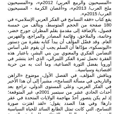
«المسيحيون والربيع العربي/ 2012م»، و«المسيحيون
ملح العرب/ 2013م»، و«أغصان الكرمة - المسيحيون
العرب/ 2015م».
يقع كتاب «فقه التسامح في الفكر العربي الإسلامي» في
180 صفحة من الحجم المتوسط، ويتألف من خمسة
فصول، بالإضافة إلى مقدمةٍ بقلم المطران جورج خضر،
وخاتمة، والملاحق، وقائمة المصادر والمراجع، والفهرس
العام. وقد فضّل المؤلِّف أن يبدأ كتابه بفقرة من دستور
«اليونسكو»، مؤدّاها أن السلم يجب أن يقوم على أساس
التضامن الفكري والمعنوي بين بني البشر، باعتبار هذه
الفقرة تحمل ثمرة الفكر الليبرالي، الذي أخذ ينتشر في
أوروبا بفضل الثورة الصناعية، وما أتت به من حرية
اقتصادية وسياسية..
ويناقش المؤلف، في الفصل الأول، موضوع «الراهن
والتاريخي في مسألة التسامح»، مشيراً إلى أن هذا الأخير
في الفكر الغربي، وعلى المستوى الدولي، تراجع بعد
أحداث الحادي عشر من سبتمبر 2001م، غير المتوقعة؛
إذ لم يكن يتصور أحدٌ مهاجمة الولايات المتحدة في عقر
دارها! وفي هذا الصدد يقول: «لقد اهتزت صورة
التسامح، التي كانت تمثل الطابع السائد للحياة السياسية