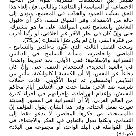
طبيعي بين المجتمعات البشرية، سواء من الناحية
الاجتماعية أو السياسية أو الثقافية؛ وبالتالي، فإن إلغاء هذا
الحق يسبِّب الجمود والجَدْب في المجتمع، ويؤدي إلى
حالة من الاستبداد. وفي السياق نفسه، ذكر أن «قبول
التعايش والتسامح يَعني الموافقة على ما هو مشترَك،
حتى وإنْ كان في نظر الآخَر غير أخلاقي، أو ربَّما أقرب
من فكرة الشر، وإن لم يكن شرّاً بالفعل» (ص75).
ويبحث الفصل الثالث، الذي عُنْوِن بـ»الدين والتسامح -
الماضي والحاضر»، مسألة التسامح في الديانتين
النصرانية والإسلامية؛ ففي الأولى، نجد تحريماً واضحاً،
في «العهد الجديد»، لاستخدام العنف، حتى وإنْ كان
دفاعاً عن النفس، إلا أن الكنيسة الكاثوليكية، بتأثيرٍ من
القدّيس أوغسطين ثم توما الأكْوِيني، قادت حملات
شرسة ضد الآخَر؛ مثلما حدث في الأندلس أيامَ محاكم
التفتيش، وإعدام الهراطقة، وإحراقهم في أجزاء كثيرة
من العالم الغربي، إلّا أن النصرانية في العصور الحديثة
تغيرت بفعل الحداثة. وفي هذا الشأن، يقول المؤلِّف إنّ
«المسيحية، في فكرها المعاصر، لا تدعو فقط إلى
التسامح، ولكنها تقول بالتعاون في الفكر والاجتماع، في
ظل المُواطَنَة في البلد الواحد، أو مجموعة من البلاد»
(ص89).