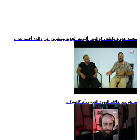
.. محمد عدوية يكشف كواليس ألبومه الجديد ومشروع عن والده أحمد عد
.. ما هو سر علاقة اليهود العرب بأم كلثوم؟