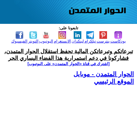
تابعونا على:
بودكاست
بنترست
تيلكرام
لينكدإن
الانستغرام
اليوتيوب
التويتر
الفيسبوك
تبرعاتكم وتبرعاتكن المالية تحفظ استقلال الحوار المتمدن،
فشاركونا في دعم استمرارية هذا الفضاء اليساري الحر
[اشترك في قناة ‫«الحوار المتمدن» على اليوتيوب]
الحوار المتمدن - موبايل
الموقع الرئيسي