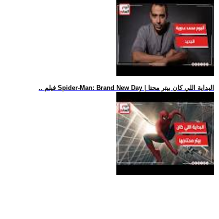
.. فيلم Spider-Man: Brand New Day | البداية اللي كان بيتر محتا