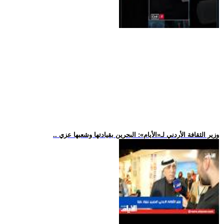
.. وزير الثقافة الأردني لـ«الأيام»: البحرين بقيادتها وشعبها عزي