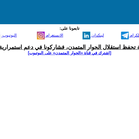
تابعونا على:
لكرام
لينكدإن
الانستغرام
اليوتيوب
ية تحفظ استقلال الحوار المتمدن، فشاركونا في دعم استمرارية 
[اشترك في قناة ‫«الحوار المتمدن» على اليوتيوب]