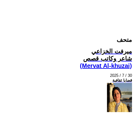
متحف
ميرفت الخزاعي
شاعر وكاتب قصص
(Mervat Al-khuzai)
2025 / 7 / 30
قضايا ثقافية