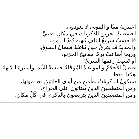
اعتبرتهُ ميتًا و الموتى لا يعودون.
احتفظتْ بخزين الذكريات في مكانٍ قصيٍّ.
فالخشبُ سريعُ التلفِ يُنهيهِ دُودُ الزمنِ،
والحديدُ قد يَغرقُ حينَ يُباغتُهُ فيضانُ الشوقِ.
وربما أضاعتْ يومًا مفاتيحَ الخزنةِ،
أو نَسيتْ رقمَها السريَّ؛
فتظلَّ الأحلامُ والمواعيدُ المُؤجَّلةُ حبيسةً للأبدِ، وأسيرةَ اللانهائي
هكذا فقط….
ستكونُ الذكرياتُ بمأمنٍ من أيدي العابثينَ بعد موتها،
ومن المتطفلينَ الذينَ يقتاتونَ على الجراحِ،
ومن المتصيدينَ الذينَ يتربصونَ بالذكرى في كُلِّ مكان.