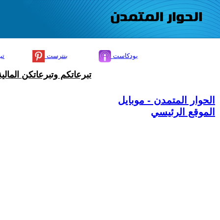
بودكاست
بنترست
تي
تبرعاتكم وتبرعاتكن المال
الحوار المتمدن - موبايل
الموقع الرئيسي