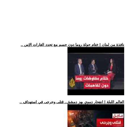
.. نافذة من لبنان | ختام جولة روما دون حسم مع تجدد الغارات الإس
.. العالم الليلة | انفجار دموي يهز دمشق.. قتلى وجرحى في استهداف