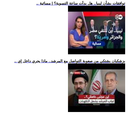
.. توافقات بشأن ليبيا.. هل بدأت ساعة التسوية؟ | مسائية
.. بزشكيان يشتكي من صعوبة التواصل مع المرشد.. ماذا يجري داخل إي