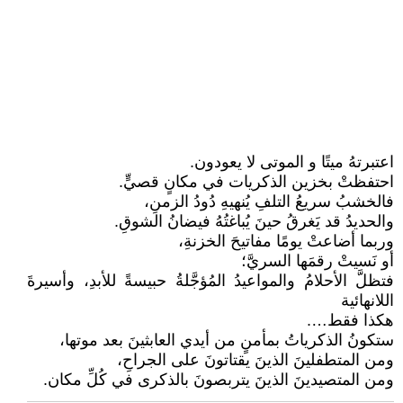
اعتبرتهُ ميتًا و الموتى لا يعودون.
احتفظتْ بخزين الذكريات في مكانٍ قصيٍّ.
فالخشبُ سريعُ التلفِ يُنهيهِ دُودُ الزمنِ،
والحديدُ قد يَغرقُ حينَ يُباغتُهُ فيضانُ الشوقِ.
وربما أضاعتْ يومًا مفاتيحَ الخزنةِ،
أو نَسيتْ رقمَها السريَّ؛
فتظلَّ الأحلامُ والمواعيدُ المُؤجَّلةُ حبيسةً للأبدِ، وأسيرةَ
اللانهائية
هكذا فقط….
ستكونُ الذكرياتُ بمأمنٍ من أيدي العابثينَ بعد موتها،
ومن المتطفلينَ الذينَ يقتاتونَ على الجراحِ،
ومن المتصيدينَ الذينَ يتربصونَ بالذكرى في كُلِّ مكان.