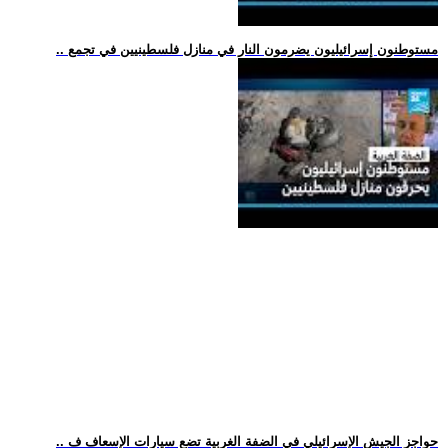
.. مستوطنون إسرائيليون يضرمون النار في منازل فلسطينيين في تجمع
.. حواجز الجيش الإسرائيلي في الضفة الغربية تضع سيارات الإسعاف ف