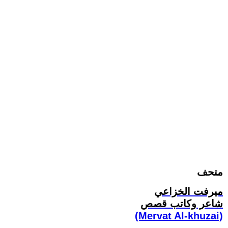
متحف
ميرفت الخزاعي
شاعر وكاتب قصص
(Mervat Al-khuzai)