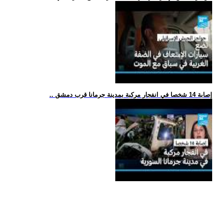
.. إصابة 14 شخصا في انفجار مركبة بمدينة جرمانا قرب دمشق