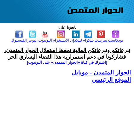
تابعونا على:
بودكاست
بنترست
تيلكرام
لينكدإن
الانستغرام
اليوتيوب
التويتر
الفيسبوك
تبرعاتكم وتبرعاتكن المالية تحفظ استقلال الحوار المتمدن،
فشاركونا في دعم استمرارية هذا الفضاء اليساري الحر
[اشترك في قناة ‫«الحوار المتمدن» على اليوتيوب]
الحوار المتمدن - موبايل
الموقع الرئيسي