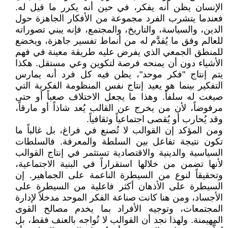
الإنسان يظن أنه يفكر، في حين أنه يكرر ما قيل له.
فعندما يتشرب الفرد مجموعة من الأفكار الجاهزة حول
الدين، والسياسة، والتاريخ، والمجتمع، فإنه يبني تصوراته
للعالم وفق ما يُقدَّم له من أنماط تفسير جاهزة، ويخضع
للمنطق الجمعي الذي يفرض عليه طريقة معينة في فهم
الأشياء دون أن يمنحه فرصة لتكوين وعي مستقل. هكذا
يتم إنتاج "فكر موحد"، يظن فيه كل فرد أنه يمارس
التفكير بينما هو يعيد إنتاج نفس المنظومة الفكرية التي
صيغت له سلفاً. وهذا ما يجعل الاختلاف صعباً أو حتى
مرفوضاً، لأن من يخرج عن القالب يُعد شاذاً أو مارقاً،
وقد يُحارب أو يُقصى اجتماعياً وثقافياً.
ومن المؤكد إن القوالب لا تُصنع في فراغ، بل غالباً ما
تكون نتيجة تفاعل بين السلطة والمعرفة. فالسلطات
السياسية والدينية والاقتصادية تستثمر في إنتاج القوالب
لأنها تضمن من خلالها استقراراً في البنية الاجتماعية،
وتحقيقاً لنوع من السيطرة الناعمة على الجماهير. إن
السيطرة على الأذهان أكثر فاعلية من السيطرة على
الأجساد، ومن هنا كانت صناعة الفكر الموحد مدخلاً لإدارة
المجتمعات، وتوجيه الأفراد بما يخدم مصالح القوى
المهيمنة. ولهذا نجد أن القوالب لا تُواجه بالعنف فقط، بل