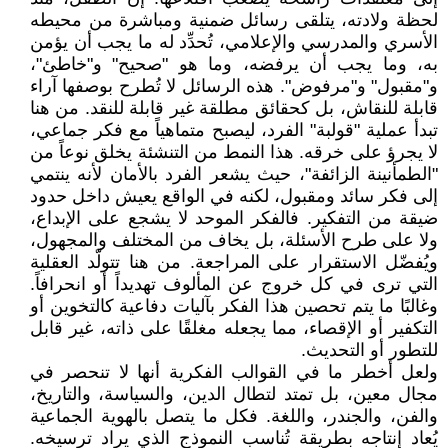
لحظة ولادته، يتلقى رسائل ضمنية ومباشرة من محيطه
الأسري والمدرسي والإعلامي، تُحدِّد له ما يجب أن يؤمن
به، وما يجب أن يرفضه، وما هو "صحيح" و"خاطئ"،
و"مقبول" و"مرفوض". هذه الرسائل لا تُطرح بوصفها آراء
قابلة للنقاش، بل كحقائق مطلقة غير قابلة للنقد. من هنا
تبدأ عملية "قولبة" الفرد، ليصبح متماهياً مع فكر جماعي،
لا يجرؤ على خرقه. هذا النمط من التنشئة يخلق نوعاً من
"الطمأنينة الزائفة"، حيث يشعر الفرد بالأمان لأنه ينتمي
إلى فكر سائد ومقبول، لكنه في الواقع يعيش داخل حدود
ضيقة من التفكير. فالفكر الموحد لا يشجع على الإبداع،
ولا على طرح الأسئلة، بل يخاف من المختلف والمجهول،
ويُفضّل الاستقرار على المراجعة. من هنا تتولّد العقلية
التي ترى في كل خروج عن المألوف تهديداً أو انحرافاً.
وغالبًا ما يتم تحصين هذا الفكر بآليات دفاعية كالتخوين أو
التكفير أو الإقصاء، مما يجعله مغلقًا على ذاته، غير قابل
للتطور أو التحديث.
ولعل أخطر ما في القوالب الفكرية أنها لا تنحصر في
مجال معين، بل تمتد لتطال الدين، والسياسة، والتاريخ،
والفن، والجندر، واللغة. فكل ما يتصل بالهوية الجماعية
يُعاد إنتاجه بطريقة تُناسب النموذج الذي يراد ترسيخه.