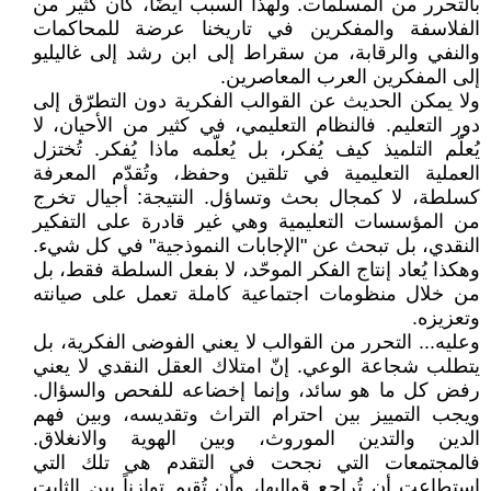
بالتحرر من المسلمات. ولهذا السبب أيضًا، كان كثير من
الفلاسفة والمفكرين في تاريخنا عرضة للمحاكمات
والنفي والرقابة، من سقراط إلى ابن رشد إلى غاليليو
إلى المفكرين العرب المعاصرين.
ولا يمكن الحديث عن القوالب الفكرية دون التطرّق إلى
دور التعليم. فالنظام التعليمي، في كثير من الأحيان، لا
يُعلّم التلميذ كيف يُفكر، بل يُعلّمه ماذا يُفكر. تُختزل
العملية التعليمية في تلقين وحفظ، وتُقدّم المعرفة
كسلطة، لا كمجال بحث وتساؤل. النتيجة: أجيال تخرج
من المؤسسات التعليمية وهي غير قادرة على التفكير
النقدي، بل تبحث عن "الإجابات النموذجية" في كل شيء.
وهكذا يُعاد إنتاج الفكر الموحّد، لا بفعل السلطة فقط، بل
من خلال منظومات اجتماعية كاملة تعمل على صيانته
وتعزيزه.
وعليه... التحرر من القوالب لا يعني الفوضى الفكرية، بل
يتطلب شجاعة الوعي. إنّ امتلاك العقل النقدي لا يعني
رفض كل ما هو سائد، وإنما إخضاعه للفحص والسؤال.
ويجب التمييز بين احترام التراث وتقديسه، وبين فهم
الدين والتدين الموروث، وبين الهوية والانغلاق.
فالمجتمعات التي نجحت في التقدم هي تلك التي
استطاعت أن تُراجع قوالبها، وأن تُقيم توازناً بين الثابت