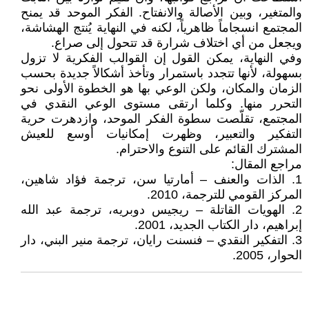
والمتغير، وبين الأصالة والانفتاح. الفكر الموحد قد يمنح
المجتمع انسجاماً ظاهرياً، لكنه في النهاية يُنتج الهشاشة،
ويجعل من أي اختلاف شرارة قد تتحول إلى صراع.
وفي النهاية، يمكن القول إن القوالب الفكرية لا تزول
بسهولة، لأنها تتجدد باستمرار وتأخذ أشكالاً جديدة بحسب
الزمان والمكان، ولكن الوعي بها هو الخطوة الأولى نحو
التحرر منها. وكلما ارتقى مستوى الوعي النقدي في
المجتمع، تقلّصت سطوة الفكر الموحد، وازدهرت حرية
التفكير والتعبير، وظهرت إمكانيات أوسع للعيش
المشترك القائم على التنوع والاحترام.
مراجع المقال:
1. الذات والعنف – أمارتيا سن، ترجمة فؤاد شاهين،
المركز القومي للترجمة، 2010.
2. الهويات القاتلة – ريجيس دوبريه، ترجمة عبد الله
إبراهيم، دار الكتاب الجديد، 2001.
3. التفكير النقدي – فنسنت رايان، ترجمة منير البني، دار
الحوار، 2005.