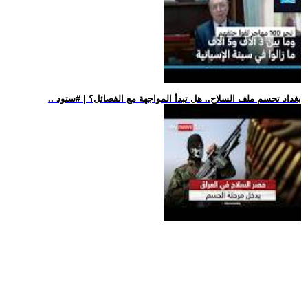
.. بغداد تحسم ملف السلاح.. هل تبدأ المواجهة مع الفصائل؟ | #ستود