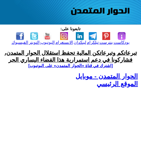
تابعونا على:
بودكاست
بنترست
تيلكرام
لينكدإن
الانستغرام
اليوتيوب
التويتر
الفيسبوك
تبرعاتكم وتبرعاتكن المالية تحفظ استقلال الحوار المتمدن،
فشاركونا في دعم استمرارية هذا الفضاء اليساري الحر
[اشترك في قناة ‫«الحوار المتمدن» على اليوتيوب]
الحوار المتمدن - موبايل
الموقع الرئيسي