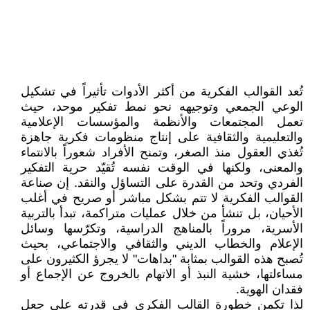
تُعد القوالب الفكرية من أكثر الأدوات تأثيراً في تشكيل
الوعي الجمعي وتوجيهه نحو نمط تفكير موحد، حيث
تعمل المجتمعات والأنظمة والمؤسسات الإعلامية
والتعليمية والثقافية على إنتاج منظومات فكرية جاهزة
تُغذي العقول منذ الصغر، وتمنح الأفراد شعوراً بالانتماء
والمعنى، ولكنها في الوقت نفسه تُقيّد حرية التفكير
الفردي وتحد من القدرة على التساؤل والنقد. إن صناعة
القوالب الفكرية لا تتم بشكل مباشر أو صريح في أغلب
الأحيان، بل تنشأ من خلال عمليات متراكمة، تبدأ بالتربية
الأسرية، مروراً بالمناهج الدراسية، وتكرّسها وسائل
الإعلام والخطاب الديني والثقافي والاجتماعي، بحيث
تُصبح هذه القوالب بمثابة "بداهات" لا يجرؤ الكثيرون على
مساءلتها، خشية النبذ أو الاتهام بالخروج عن الإجماع أو
فقدان الهوية.
لذا تكمن خطورة القالب الفكري في قدرته على جعل