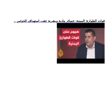
.. قوات الطوارئ اليمنية: خسائر مادية وبشرية عقب استهداف الحوثيي