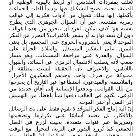
تُغلَّف بمفردات التقديس، أو تُربط بالهوية الوطنية أو
الدينية، بحيث يصبح التشكيك فيها تهديداً للذات الجماعية
بأكملها. إنها بذلك تتحول من أدوات فكرية إلى قوالب
رمزية مقدسة. غير أن السؤال الجوهري الذي يطرح
نفسه هو: كيف يمكن للفرد أن يتحرر من هذه القوالب
دون أن يفقد توازنه أو يشعر بالاغتراب؟ التحرر من الفكر
الموحد لا يعني بالضرورة الخروج على المجتمع، بل يعني
التمرن على التفكير المستقل، وامتلاك الجرأة على
السؤال، والقدرة على مراجعة المسلمات. وهو مسار
صعب لأنه يتطلب الانفصال الرمزي عن السائد، والقبول
باللايقين، والاعتراف بأن الحقيقة ليست مطلقة أو
مملوكة من طرف واحد. وحدهم المفكرون الأحرار،
والفلاسفة، والمبدعون، استطاعوا عبر التاريخ أن يخرجوا
من تلك القوالب، ويدفعوا الإنسانية إلى آفاق جديدة من
الوعي، لكنهم في الغالب دفعوا ثمناً باهظاً، من التهميش
إلى النفي أو حتى الموت.
إنّ آلية إنتاج الفكر الموحّد لا تقوم فقط على بث الرسائل
والأفكار، بل تعتمد أساسًا على تكرارها وتضخيمها
وتمريرها عبر قنوات متعددة، بحيث تُزرع في العقل
الجمعي كما تُزرع البذور في التربة، لتتحول مع الوقت
إلى معتقدات راسخة يصعب اقتلاعها. إنّ الطفل، منذ