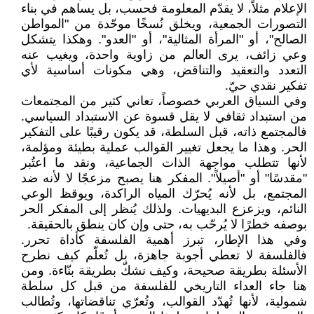
الإعلام مثلاً، لا يقدّم المعلومة فحسب، بل يساهم في بناء
التصورات الجمعية، ويخلق نُسخًا موحّدة من "المواطن
الصالح"، أو "المرأة المثالية"، أو "العدو". وهكذا يتشكل
وعي زائف، يرى العالم من زاوية واحدة، ويغيب عنه
التعدد والتعقيد والتناقض، وهي مكونات أساسية لأي
تفكير نقدي حيّ.
وفي السياق العربي خصوصاً، تعاني كثير من المجتمعات
من استبداد ثقافي لا يقل قسوة عن الاستبداد السياسي.
فالمجتمع ذاته، قبل السلطة، قد يكون رقيبًا على التفكير
الحر. وهذا ما يجعل تغيير القوالب عملية بطيئة ومؤلمة،
لأنها تتطلب مواجهة الذات الجماعية، ونقد ما اعتُبر
"مقدسًا" أو "أصيلاً". المفكر هنا يصبح مزعجًا لا لأنه ضد
المجتمع، بل لأنه يُحرّك المياه الراكدة، ويوقظ الوعي
النائم، ويزعزع البديهيات. ولذلك يُنظر إلى المفكر الحر
بوصفه خطرًا لا يُرحّب به، حتى وإن كان ينطق بالحقيقة.
وفي هذا الإطار، تبرز أهمية الفلسفة كأداة تحرر.
فالفلسفة لا تعطي أجوبة جاهزة، بل تُعلّم كيف نطرح
الأسئلة بطريقة صحيحة، وكيف نشكّ بطريقة بنّاءة. ومن
هنا جاء العداء التاريخي للفلسفة من قبل كل سلطة
شمولية، لأنها تُهدّد القوالب، وتُعرّي تناقضاتها، وتُطالب