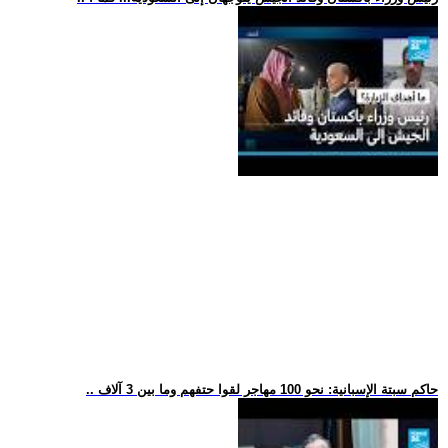
.. حاكم سبتة الإسبانية: نحو 100 مهاجر لقوا حتفهم وما بين 3 آلاف