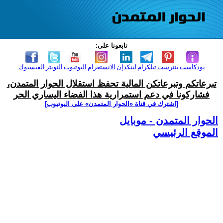
تابعونا على:
بودكاست
بنترست
تيلكرام
لينكدإن
الانستغرام
اليوتيوب
التويتر
الفيسبوك
تبرعاتكم وتبرعاتكن المالية تحفظ استقلال الحوار المتمدن،
فشاركونا في دعم استمرارية هذا الفضاء اليساري الحر
[اشترك في قناة ‫«الحوار المتمدن» على اليوتيوب]
الحوار المتمدن - موبايل
الموقع الرئيسي