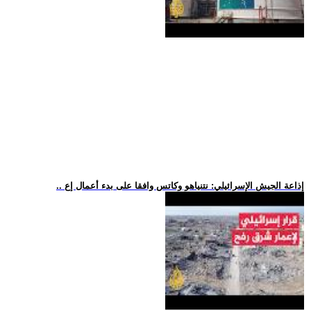
.. إذاعة الجيش الإسرائيلي: نتنياهو وكاتس وافقا على بدء أعمال إع