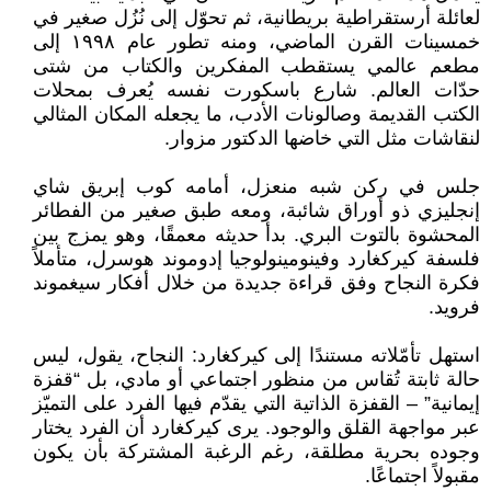
لعائلة أرستقراطية بريطانية، ثم تحوّل إلى نُزُل صغير في
خمسينات القرن الماضي، ومنه تطور عام ١٩٩٨ إلى
مطعم عالمي يستقطب المفكرين والكتاب من شتى
حدّات العالم. شارع باسكورت نفسه يُعرف بمحلات
الكتب القديمة وصالونات الأدب، ما يجعله المكان المثالي
لنقاشات مثل التي خاضها الدكتور مزوار.
جلس في ركن شبه منعزل، أمامه كوب إبريق شاي
إنجليزي ذو أوراق شائبة، ومعه طبق صغير من الفطائر
المحشوة بالتوت البري. بدأ حديثه معمقًا، وهو يمزج بين
فلسفة كيركغارد وفينومينولوجيا إدوموند هوسرل، متأملاً
فكرة النجاح وفق قراءة جديدة من خلال أفكار سيغموند
فرويد.
استهل تأمّلاته مستندًا إلى كيركغارد: النجاح، يقول، ليس
حالة ثابتة تُقاس من منظور اجتماعي أو مادي، بل “قفزة
إيمانية” – القفزة الذاتية التي يقدّم فيها الفرد على التميّز
عبر مواجهة القلق والوجود. يرى كيركغارد أن الفرد يختار
وجوده بحرية مطلقة، رغم الرغبة المشتركة بأن يكون
مقبولاً اجتماعًا.