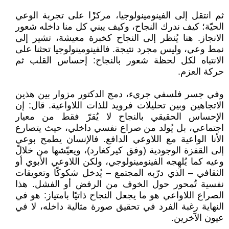
ثم انتقل إلى الفينومينولوجيا، مركزًا على تجربة الوعي
الحيّة؛ كيف ندرك النجاح، وكيف يبني كل منا داخله شعور
الانجاز. هنا يُنظر إلى النجاح كخبرة معيشة، تشير إلى
نمط وعي، وليس مجرد نتيجة. فالفينومينولوجيا تحثنا على
الانتباه لكل لحظة شعور بالنجاح: إحساس القلب ثم
حركة العزم.
وفي جسر فلسفي جريء، دمج الدكتور مزوار بين هذين
الاتجاهين وبين تحليلات فرويد للذات اللاواعية. قال: إن
الإحساس الحقيقي بالنجاح لا يُقرّ فقط من معيار
اجتماعي، بل يُولد من صراع نفسي داخلي، حيث يتصارع
الأنا الواعية مع اللاوعي الدافع. فالإنسان يطمح بوعيٍ
إلى القفزة الوجودية (وفق كيركغارد)، ويعيّشها من خلال
وعيه كما يُلهِجه الفينومينولوجي، ولكن اللاوعي الأبوي أو
الثقافي – الذي درّبه المجتمع – يُدخل شكوكًا وتعويقات
نفسية تُمحور حول الخوف من الرفض أو الفشل. هذا
الصراع اللاواعي هو ما يجعل النجاح ذاتيًا بامتياز: هو في
النهاية رغبة الفرد في تحقيق صورة مثالية داخله، لا في
عيون الآخرين.