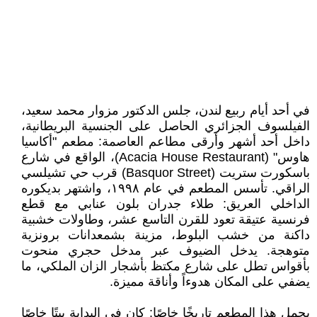
في أحد أيام ربيع لندن، جلس الدكتور مزوار محمد سعيد،
الفيلسوف الجزائري الحاصل على الجنسية البريطانية،
داخل أحد أشهر وأرقى مطاعم العاصمة: مطعم "أكاسيا
هاوس" (Acacia House Restaurant)، الواقع في شارع
باسكورت ستريت (Basquor Street) قرب حي تشيلسي
الراقي. تأسس المطعم في عام ١٩٩٨، واشتهر بديكوره
الداخلي العريق: طلاء جدران بلون عنابي مع قطع
فرنسية عتيقة تعود للقرن التاسع عشر، وطاولات خشبية
داكنة من خشب البلوط، مزينة بشمعدانات برونزية
متوهجة. يدخل الضيوف عبر مدخل حجري منحوت
بأقواس تطل على شارع مكتظ بأشجار الزان الملكي، ما
يضفي على المكان هدوءاً وأناقة مميزة.
يحمل هذا المطعم تاريخًا خاصًا: كان في البداية بيتًا خاصًا