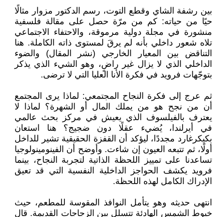
بين رشفة الشاي وقطع التوت، رسم الدكتور مزوار مثالًا
حيًا من حياته: كم من مرّة حصل على مقالة فلسفية
منشورة في مجلة دولية مرموقة، والاحتفاء الاجتماعي
تلاه شعور داخلي بأنه لم يرقَ لمستوى ذاته الكاملة. هنا
التناقض بين المعيار الخارجي (نشر المقال) والضوء
الداخلي الذي لا يزال غير راضٍ، وهو الشيء الذي يذكر
بتوجّهات فرويد في فكرة الأنا العليا التي لا ترضى.
ثم عرج إلى فكرة النجاح المجتمعي: لماذا يرى المجتمع
أن من نجح هو من يملك المال أو الشهرة؟ لماذا لا
يعترف بالفيلسوف الذي يعيش في مركز بحث عالمي
في أيرلندا، يُضيء عقلًا دون ضجيج؟ هنا استعان
بكيكرغارد مجددًا، ليؤكد أن القفزة الحقيقية تشير للداخل
أولًا، ثم تتبعه العيون إن شاءت. وأوضح أن الفينومينولوجيا
تساعدنا على تمييز اللحظة الذاتية لتجربة النجاح، بينما
فرويد يكشف الحواجز الداخلية النفسية التي قد تعيق
الإدراك الكامل لهذه اللحظة.
انتهى حديثه وهو يتأمل النوافذ المقوسة للمطعم، حيث
خيوط الشمس الهادئة تتسلل بين الزجاجات القديمة. قال