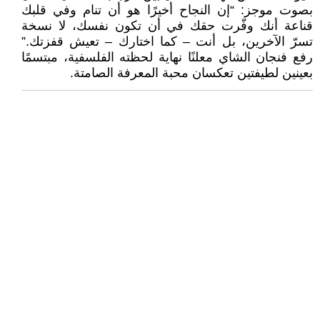
بصوت موجز: “إن النجاح أخيرًا هو أن تنام وفي قلبك
قناعة أنك وفّرت حقك في أن تكون نفسك، لا نسخة
تسرّ الآخرين، بل أنت – كما اختارك – تعيش قفزتك.”
رفع فنجان الشاي معلنًا نهاية لحظته الفلسفية، مبتسمًا
بعينين لطيفتين تعكسان محبة المعرفة الصامتة.