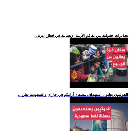
.. تحذيرات حقوقية من تفاقم الأزمة الإنسانية في قطاع غزة
.. الحوثيون يعلنون استهداف مصفاة أرامكو في جازان والسعودية تعلن