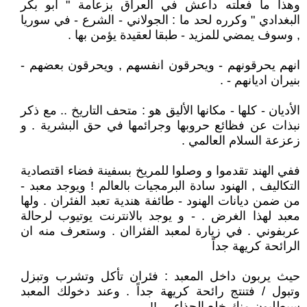
وهذا ما فعلته داعش في العراق بزعامة " أبو بكر
البغدادي " وكرره لحد ما : الجولاني - الشرع - في سوريا
, وسوف يمضي للمزيد - طبقا لعقيدة يؤمن بها .
انهم يحرقونهم - ويحرقون انفسهم , ويحرقون بعضهم -
بنيران اديانهم - .
الأديان - كلها - مكانها الأليق هو : متحف التاريخ .. مع ذكر
نبذات عن فظائع حروبها وجرائمها في حق البشرية . و
زعزعة السلام العالمي .
ففي الهند تقدموا و وصلوا للمريخ بسفينة فضاء اقتصادية
التكاليف , الهنود سادة البرمجيات بالعالم ! ويوجد معبد -
من ضمن ديانات الهنود - طائفة هندية تعبد الفئران . ولها
معبد لهذا الغرض . - و يوجد بالانترنت يوتيوب لرحالة
عربفوني . في زيارة لمعبد الفئراان . وستعرف منه ان
الرائحة كريهة جداً
حيث يربون داخل المعبد : فئران تأكل وتشرب وتبزل
وتبول / فتنتج رائحة كريهة جداً . وعند دخولك المعبد
سيطلبون منك خلع الحذاء ... !!