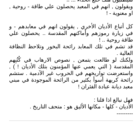
ويقولون , انهم في المعبد يحصلون علي طاقة - روحية ,
او معنوية - !
كل أتباع الأديان الأخري , يقولون انهم في معابدهم - و
في زيارة رموزهم وأماكنهم المقدسة .. يحصلون علي
طاقة روحية .. !
قد تشم في تلك المعابد رائحة البخور وتلاحظ النظافة
العالية .
ولكنك لو طالعت بتمعن , نصوص الارهاب في كُتُبِهم
المقدسة ( التي يعمي عنها المؤمنون بتلك الأديان ! ) ,
واستعرضت تواريخهم في الحروب غير الآدمية . ستشم
رائحة كريهة أسوأ بكثير من الرائحة الموجودة في مبني
معبد ديانة عبادة الفئران !
فهل نبالغ اذا قلنا :
الأديان - كلها - مكانها الأليق هو : متحف التاريخ .
---------