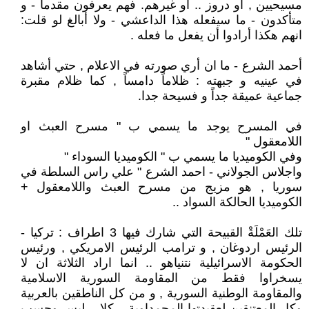
مسيحيين , او دروز .. أو غيرهم. فهم يعرفون مقدماً - و
متأكدون - ما سيفعله هذا الداعشي - ولا أبالغ لو قلت:
انهم هكذا أرادوا أن يفعل ما فعله .
أحمد الشرع - ما ان أري صورته في الاعلام , حتي أشاهد
في عينيه و جبهته : ظلاماً دامساً , كما ظلام مقبرة
جماعية عميقة جداً و فسيحة جدا.
في المسرح يوجد ما يسمي ب " مسرح العبث او
اللامعقول "
وفي الكوميديا ما يسمي ب " الكوميديا السوداء "
واجلاس الجولاني - احمد الشرع " علي راس السلطة في
سوريا , هو مزيج من مسرح العبث واللامعقول +
الكوميديا الحالكة السواد ..
تلك العَمْلَةْ القبيحة التي شارك فيها 3 اطراف : تركيا -
الرئيس اردوغان , و ترامب الرئيس الامريكي , ورئيس
الحكومة الاسرائيلية نتنياهو .. انما اراد الثلاثة ان لا
يسخراوا فقط من المقاومة السورية الاسلامية
والمقاومة الوطنية السورية , و من كل الناطقين بالعربية
وكل المعتنقين لعقيدتها المحمداوية ,, كلا .. ليس وحسب