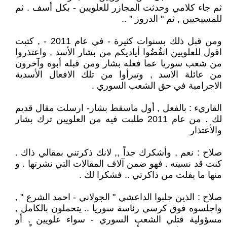
ثم جاء كلامي وحدثت المجازر للعلويين - بكل أسف . ثم
للمسيحيين , ثم " الدروز " ..
ومن قبل ذلك بسنوات كثيرة - في عام 2011 - , كتبت
اقول للعلويين انفُضُوا أياديكم من بشار الأسد , واعتذروا
من شعب سوريا عما فعله بشار ومن قبله أبوه وآخرون
من عائلة الاسد , وتبرأوا من تلك الافعال الأسدية
الاجرامية في حق الشعب السوري .
القاريء : بالفعل , أول ماسقط بشار- ارسلت مقال قديم
لك . من عام 2011 طلبت فيه من العلويين ترك بشار
والأعتذار
صلاح : نعم , وأشكرك جداً ,, لانك ذكرتني بمقالي ذاك .
كنت قد نسيته . فهو ضمن آلاف المقالات التي نشرتها . و
منها ما يفلت من ذاكرتي .. فشكرا لك .
صلاح : الذين جلبوا الداعشي " الجولاني - احمد الشرع " ,
واجلسوه فوق كرسي رئاسة سوريا .. يتحملون بالكامل ,
مسؤولية قتلي الشعب السوري - سواء علويين , أو