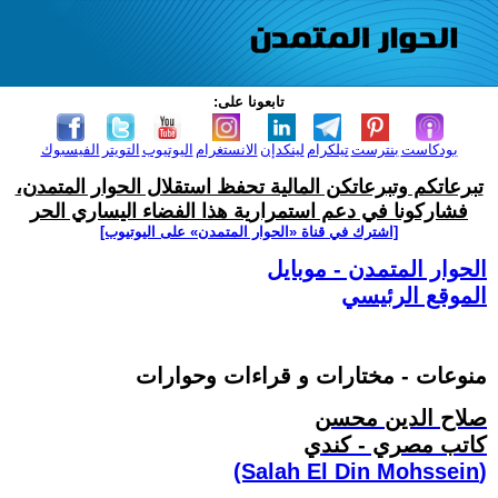
تابعونا على:
بودكاست
بنترست
تيلكرام
لينكدإن
الانستغرام
اليوتيوب
التويتر
الفيسبوك
تبرعاتكم وتبرعاتكن المالية تحفظ استقلال الحوار المتمدن،
فشاركونا في دعم استمرارية هذا الفضاء اليساري الحر
[اشترك في قناة ‫«الحوار المتمدن» على اليوتيوب]
الحوار المتمدن - موبايل
الموقع الرئيسي
منوعات - مختارات و قراءات وحوارات
صلاح الدين محسن
كاتب مصري - كندي
(Salah El Din Mohssein‏)