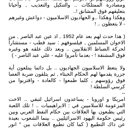
ومصادرة الممتلكات .. والتنكيل والتعذيب , وأحيانا
بتعليقهم فوق المشانق !..
وهكذا وهكذا ..و الجهاديون الاسلاميون - دواعش وغيرهم
- لا يتعظون .. !
( هذا حدث لهم بعد عام 1952 , اذ عين عبد الناصر , من
الاخوان المسلمين , فيلسوفهم : سيد قطب - مستشاراً
لحركة الضباط الانقلابيين .. وبعد ذلك علقه هو وغيره
فوق المشنقة ! - بعدما تآمروا عليه - علي عبد الناصر - )
ولا يتعظ الاسلاميون الجهاديون .. بل دائما يبتلعون أية
جزرة يقدمها لهم الحكام الخبثاء , ثم يتلقون ضربة العصا
فوق رؤوسهم , كلما طمعوا - كالعادة - واقتربوا من
كرسي السلطة !
--
امريكا و اوروبا - يساعدون اسرائيل لتبقي .. الاخت
المزعومة للاسلاميين في : الابراهيميات .. ! تلك اللعبة
التي يطبعون بها العلاقات بين حكام النفط العربي وبين
رئيس حكومة اليهود الاسرائيليين .. بينما الشعوب بعيدة
عن ذاك التطبيع ( كما كان تطبيع العلاقات بين " انور