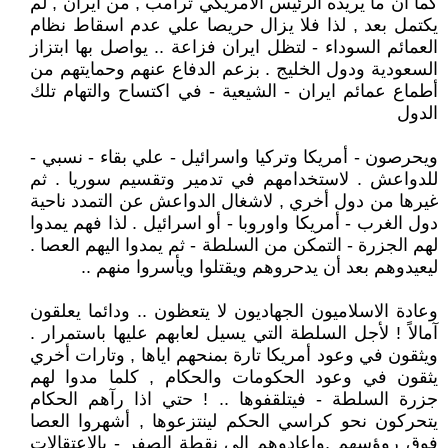
كما ان ما يريده الرئيس الامريكي ترامب , من ايران , لم
يكتمل بعد , لذا فلا يزال حريصا علي عدم اسقاط نظام
العمائم السوداء - لتظل ايران فزاعة .. يواصل بها ابتزاز
السعودية ودول الخليج . بزعم الدفاع عنهم وحمايتهم من
أطماع عمائم ايران - الشيعية - في اكتساح والتهام تلك
الدول
ويحرصون - أمريكا وتركيا واسرائيل - علي بقاء - نسبي -
للدواعش . لاستخدامهم في تدمير وتقسيم سوريا . ثم
غيرها من دول أخري , لاشغال الدواعش عن التمدد ناحية
دول الغرب - أمريكا واوروبا - أو اسرائيل . لذا فهم يمدوا
لهم الجزرة - التمكن من السلطة - ثم يمدوا اليهم العصا .
ليعيدوهم بعد أن يدحروهم ويقتلوا ويأسروا منهم ..
وعادة الاسلاميون الجهاديون لا يتعظون .. ودائما يعلقون
آمالاً ! لأجل السلطة التي يسيل لعابهم عليها باستمرار .
ويثقون في وعود أمريكا تارة بمنحهم اياها , وتارات أخري
يثقون في وعود الحكومات والحكام , كلما مدوا لهم
جزرة السلطة - فيتلقفوها .. ! حتي اذا رآهم الحكام
يتحركون نحو كراسي الحكم لينتزعوها , أشهروا العصا
فوق روؤسهم ,واعادوهم الي نقطة الصفر - بالاعتقالات