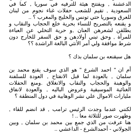
الدعشنة , ويفتتح هيئة للترفيه في سوريا , كما في
السعودية , تقيم للشعب حفلات غناء نجوم من لبنان
للعرق وسوريا حتي تونس والخليج والمغرب ؟ ..
و يقنعه بالتصريح للنساء بحرية خلع الحجاب والنقاب و
يطلقن لشعرهن العنان ,و حرية التخلي عن العباءة
للمرأة , وحق تبني أولادهن و حق السفر للخارج دون
شرط موافقة ولي أمر الأنثي البالغة الراشدة ؟؟
هل سيقنعه بن سلمان بذك ؟
أم ان " احمد الشرع " هو الذي سوف يقنع محمد بن
سلمان , بالعودة لما قبل الانفتاح , العودة للسلفنة
والوهبنة والحجاب والنقاب والانغلاق .ومنع الحفلات
الغنائية الموسيقية وعروض الباليه , والعودة لانفاق
مليارات الاموال علي نشر الوهابية في دول المنطقة ؟
لكنني عندما وجدت الرئيس ترامب , قد انضم للقاء ,
وظهرت صور للثلاثة معا .. !
هنا عرفت من الذي جمع بين محمد بن سلمان , وبين
الجولاني - أحمدالشرع - الداعشي ..