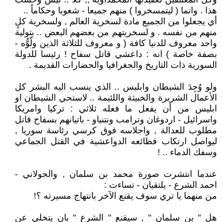
هذا . وانما ( ليتمسخروا ) منهم جميعا - شعوبا وحكاماً ..
أي يجعلوا من الجميع مادة لسخرية العالم , ولسخرية كلٍ
منهم من نفسه . و لسخريتهم من بعضهم البعض .. بتولية
واحد معروف للدنيا كافة ( و معروف للثلاثة الذين ولّوُّه -
بصفة خاصة ) انه : داعشي قاتل سفاح ! رئيسا للدولة
السورية ذات التاريخ والجغرافيا والحضارات القديمة .
ولو وُجِدَ الشيطان وابليس .. الذي ينسب اليه البشر كل
الأعمال الشريرة والخبيثة واللئيمة .. لاستحي الشيطان او
ابليس من أن يفعل ما فعله ثلاثي : تركيا وامريكا
واسرائيل - اردوغان وترامب ونتنياو - باتيانهم بسفاح قاتل
مطلوب للعدالة , واجلاسه فوق كرسي رئاسة سوريا ,
ليواصل ارتكاب فظائعه الدواعشية في القتل الجماعي
وسفك الدماء .. !
عندما انتشرت صورة محمد بن سلمان , والجولاني -
احمد الشرع - يلتقيان - تساءت :
من منهما يا تري سوف يقنع الآخر بانتهاج مسيرته ؟!
هل " بن سلمان " , سيقنع " الشرع " بان يتخلي عن