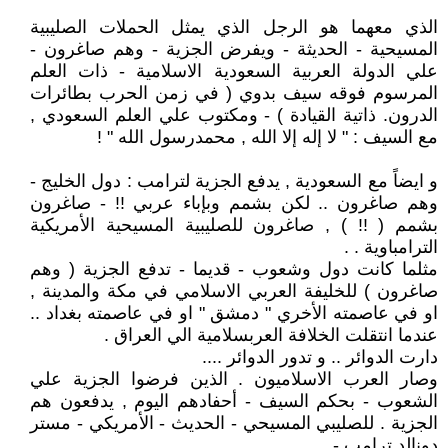
الذي معهما هو الرجل الذي يمثل الحملات الصليبية
المسيحية - الحديثة - ويفرض الجزية - وهم صاغرون -
علي الدولة العربية السعودية الاسلامية - ذات العلم
المرسوم فوقه سيف بدوي ( في زمن الحرب بطائرات
الدرون. ذاتية القيادة ) - ومكتوب علي العلم السعودي ,
مع السيف : " لا إله إلا الله , محمدرسول الله " !
و ايضاً مع السعودية , يدفع الجزية لترامب : دول الخليج -
وهم صاغرون .. لكن بشمم وبإباء عربي !! - صاغرون
بشمم ( !! ) , صاغرون للصليبية المسيحية الأمريكية
الترامباوية . .
مثلما كانت دول وشعوب - قديما - تدفع الجزية ( وهم
صاغرون ) للخليفة العربي الاسلامي في مكة والمدينة ,
او في عاصمته الأخري " دمشق " او في عاصمته بغداد ..
عندما انتقلت الخلافة العربسلامية الي العراق .
دارت الدوائر .. و تدور الدوائر ....
وصار العرب الاسلاميون . الذين فرضوا الجزية علي
الشعوب - بحكم السيف - أحفادهم اليوم , يدفعون هم
الجزية . للصليبي المسيحي - الحديث - الأمريكي - مستر
دونالد ترامب - ..