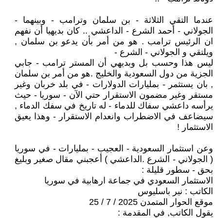
عندما التقي الثلاثة - بن سلمان وترامب - وبينهما -
الجولاني - أحمد الشرع - الداعشي .. كان بديهيا أن نفهم
ان الرئيس ترامب . هو من أمر بأن يدعو بن سلمان ,
ويلتقي و الجولاني - الشرع -
ليس هذا وحسب بل وبديهي أن المستر ترامب - جابي
الجزية من دول السعودية والخليج .هو من أمر بن سلمان
, بان يستثمر - بمليارات الدولارات - في بلد خربان وغير
مستقر وغير مضمون الاستقرار حتي الآن - سوريا - حيث
يرأسه داعشي سفاك للدماء - له تاريخ في سفك الدماء ,
سيضاعف في الاضطراب وانعدام الاستقرار - وهذا يعيق
الاستثمار !
وعن استثمار السعودية - العجيب - بمليارات - في سوريا
( الجولاني - الشرع .الداعشي ) أعجبني مقال صغير وبليغ
بحق - سطور قليلة :
الاستثمار السعودي في جماعة ارهابية في سوريا
الكاتب : نير باسليوس
موقع الحوار المتمدن 2025 / 7 / 25
يقول الكاتب, في المقدمة :