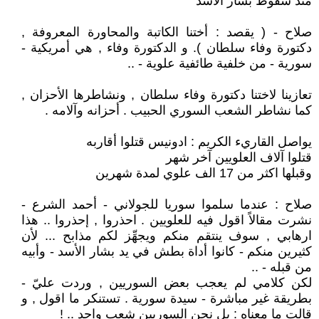
منذ سقوط بشار الأسد
صلاح - ( يقصد : أختنا الكاتبة والمحاورة المعروفة ,
دكتورة وفاء سلطان ). و الدكتورة وفاء , هي أمريكية -
سورية - من خلفية طائفية علوية - ..
تعازينا لاختنا دكتورة وفاء سلطان , ونشاطرها الأحزان ,
كما نشاطر الشعب السوري الحبيب . أحزانه وآلامه .
يواصل القاريء الكريم : ادونيس قتلوا أقاربه
قتلوا آلاف العلويين آخر شهر
وقبلها اكثر من 17 الف علوي لمدة شهرين
صلاح : عندما سلموا سوريا للجولاني - أحمد الشرع -
نشرت مقالاً اقول فيه للعلويين . احذروا , إحذروا .. هذا
ارهابي , سوف ينتقم منكم ويجهِّز لكم مذابح ... لأن
كثيرين منكم - كانوا أداة بطش في يد بشار الأسد - وأبيه
من قبله - ..
لكن كلامي لم يعجب بعض السوريين , وردت عليّ -
بطريقة غير مباشرة - سيدة سورية . تستنكر ما اقول , و
قالت ما معناه : بل نحن السوريين شعب واحد .. !