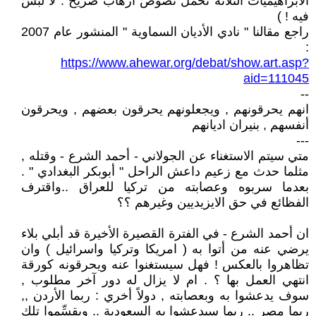
الابراهيميات الثلاثة تحمل نصوصَ ارهاب صريح . لا لَبسَ
فيه ! )
راجع مقالنا " نادي الأديان السماوية " المنشور عام 2007
:
https://www.ahewar.org/debat/show.art.asp?
aid=111045
--
انهم يحرقونهم , ويجعلونهم يحرقون بعضهم , ويحرقون
أنفسهم , بنيران اديانهم
---
متي سيتم الاستغناء عن الجولاني - أحمد الشرع - وقتله ,
مثلما حدث مع زعيم داعش الراحل " أبوبكر البغدادي " .
بعدما سربوه وعصابته من تركيا للعراق ..واقترف
الفظائع في حق الايزيديين وغيرهم ؟؟
ان أحمد الشرع - في الفترة القصيرة الأخيرة قد أبلي بلاء
يرضي عنه من أتوا به ( امريكا وتركيا واسرائيل ) وان
تظاهروا بالعكس ! فهل سيستغنوا عنه ويحرقونه كورقة
انتهي العمل بها ؟ . ام لا يزال له دور آخر مطلوب ,
سوف يدعشوا به وبعصابته , دولاً أخري : ربما الأردن ,,
ربما مصر .. ربما سيدعشوا به السعودية .. ويقسِّموا تلك