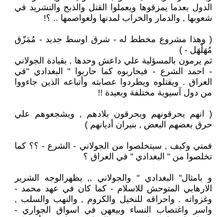
الدول بعدما يمزقوها ويعملوا القتل والذبح والتشريد في
شعوبها , والدمار والخراب لمدنها ولعواصمها .. ؟!
( وهذا مشروع مخطط له - شرق اوسط جديد - مُمَزّق
مُهَلْهَل - )
ثم يرمون بالمسؤلية علي داعش وحدها , بقيادة الجولاني
- احمد الشرع - فيحاربوه كما حاربوا " البغدادي "في
العراق . ويقتلوه ويطردوا عصابته وأتباعه الذين جاءووا
من دول آسيوية مختلفة وبعيدة !!
( انهم يحرقونهم ويحرقون بلادهم , ويشجعوهم علي
حرق بعضهم البعض , بنيران أديانهم )
فمتي وكيف , سيتخلصوا من الجولاني - الشرع - ؟؟ كما
تخلصوا من " البغدادي " في العراق ؟
و بامثال" البغدادي " والجولاني ,, يظهرالوجه الشرير
الارهابي المتوحش للاسلام - كما كان في عهد محمد -
وغزواته . واحراقه للنخيل والكروم , والنهب والسلب ,
واسر واغتصاب النساء وبيعهن في اسواق الجواري -