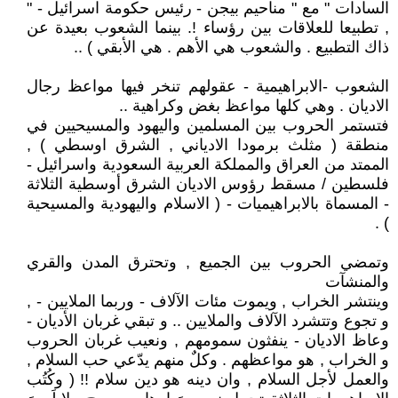
السادات " مع " مناحيم بيجن - رئيس حكومة اسرائيل - "
, تطبيعا للعلاقات بين رؤساء !. بينما الشعوب بعيدة عن
ذاك التطبيع . والشعوب هي الأهم . هي الأبقي ) ..
الشعوب -الابراهيمية - عقولهم تنخر فيها مواعظ رجال
الاديان . وهي كلها مواعظ بغض وكراهية ..
فتستمر الحروب بين المسلمين واليهود والمسيحيين في
منطقة ( مثلث برمودا الادياني , الشرق اوسطي ) ,
الممتد من العراق والمملكة العربية السعودية واسرائيل -
فلسطين / مسقط رؤوس الاديان الشرق أوسطية الثلاثة
- المسماة بالابراهيميات - ( الاسلام واليهودية والمسيحية
) .
وتمضي الحروب بين الجميع , وتحترق المدن والقري
والمنشآت
وينتشر الخراب , ويموت مئات الآلاف - وربما الملايين - ,
و تجوع وتتشرد الآلاف والملايين .. و تبقي غربان الأديان -
وعاظ الاديان - ينفثون سمومهم , ونعيب غربان الحروب
و الخراب , هو مواعظهم . وكلٌ منهم يدّعي حب السلام ,
والعمل لأجل السلام , وان دينه هو دين سلام !! ( وكُتُب