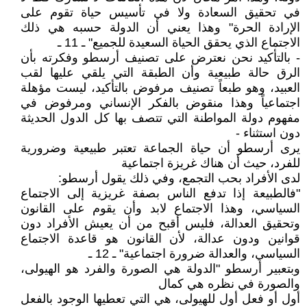
في تحقيق السعادة ولا في تأسيس حياة تقوم على
الإرادة الحرة" وهذا يعني أن الدولة حسبه هي ذلك
الاجتماع الذي يحقق الحياة السعيدة للجميع" ـ 11 ـ
- بالتأكيد نحن نعترض على تصنيف أرسطو وفكرته بأن
الرق حالة طبيعية وأن الطبقة التي يلقي عليها لقب
العبيد، وهو طبعاً تصنيف مرفوض بالتأكيد، ليست مؤهلة
اجتماعياً وهذا منقوض بالفكر الإنساني ومرفوض في
مفهوم دولة المواطنة التي تتصف بها كل الدول الحديثة
دون استثناء -
يرى أرسطو أن حياة الجماعة تعتبر طبيعية وضرورية
للفرد، حيث أن هناك غريزة اجتماعية
لدى الأفراد بحب التجمع، وفي ذلك يقول أرسطو:
"فالطبيعة إذا تدفع الناس بصفة غريزية إلى الاجتماع
السياسي، وهذا الاجتماع لابد وأن يقوم على القانون
وتحقيق العدالة، فليس أقبح من أن يعيش الأفراد دون
قوانين ودون عدالة، لأن القانون هو قاعدة الاجتماع
السياسي، والعدالة ضرورة اجتماعية" ـ 12 ـ
وبتعبير أرسطو "الدولة هي الصورة والفرد هو الهيولى،
والصورة في نظره هي كمال
أول أو فعل أول للهيولى، هي التي تعطيها الوجود بالفعل