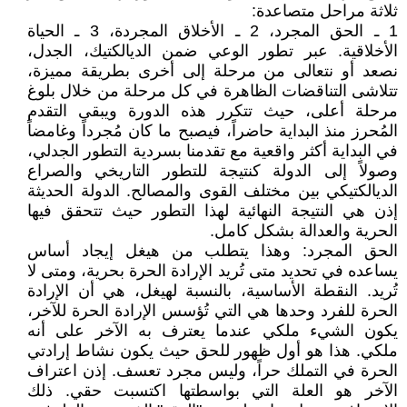
ثلاثة مراحل متصاعدة:
1 ـ الحق المجرد، 2 ـ الأخلاق المجردة، 3 ـ الحياة
الأخلاقية. عبر تطور الوعي ضمن الديالكتيك، الجدل،
نصعد أو نتعالى من مرحلة إلى أخرى بطريقة مميزة،
تتلاشى التناقضات الظاهرة في كل مرحلة من خلال بلوغ
مرحلة أعلى، حيث تتكرر هذه الدورة ويبقى التقدم
المُحرز منذ البداية حاضراً، فيصبح ما كان مُجرداً وغامضاً
في البداية أكثر واقعية مع تقدمنا بسردية التطور الجدلي،
وصولاً إلى الدولة كنتيجة للتطور التاريخي والصراع
الديالكتيكي بين مختلف القوى والمصالح. الدولة الحديثة
إذن هي النتيجة النهائية لهذا التطور حيث تتحقق فيها
الحرية والعدالة بشكل كامل.
الحق المجرد: وهذا يتطلب من هيغل إيجاد أساس
يساعده في تحديد متى تُريد الإرادة الحرة بحرية، ومتى لا
تُريد. النقطة الأساسية، بالنسبة لهيغل، هي أن الإرادة
الحرة للفرد وحدها هي التي تُؤسس الإرادة الحرة للآخر،
يكون الشيء ملكي عندما يعترف به الآخر على أنه
ملكي. هذا هو أول ظهور للحق حيث يكون نشاط إرادتي
الحرة في التملك حراً، وليس مجرد تعسف. إذن اعتراف
الآخر هو العلة التي بواسطتها اكتسبت حقي. ذلك