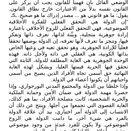
الوضعي القائل بأن فهمنا للقانون يجب أن يركز على
القانون نفسه بدلاً من الاعتبارات خارج نطاق القانون.
يقول: ما هو قانوني هو ... مصدر إدراك ما هو صحيح. ـ5ـ
"إن الدولة هي التحقق الفعلي للفكرة الأخلاقية
الموضوعية، فهي التحقق الفعلي للروح الأخلاقي باعتباره
إرادة جوهرية متجلية، وبيِّنة لذاتها، تعرف ذاتها وتفكر
فيها، وتنجز ما تعرف لأنها تعرفه، إن الدولة بوصفها تحققاً
فعلياً للإرادة الجوهرية، وهو تحقق تعيه في وعيها الخاص
بذاتها الكونية، هي العقلي في ذاته ولأجل ذاته. فهذه
الوحدة الجوهرية هي الغاية المطلقة للدولة، الثابتة التي
تحقق فيها الحرية قيمتها العليا، ويشكل لهذه الغاية
النهائية حق أسمى تجاه الأفراد الذين يصبح من أسمى
واجباتهم أن يكونوا أعضاء في الدولة.
وإذا خلطنا بين الدولة والمجتمع المدني البورجوازي، وإذا
حصرنا مهمة الدولة في ضمان الأمن وحماية الملكية
والحرية الشخصية، كانت مصلحة الأفراد، بما هم كذلك،
الغاية القصوى التي تجمعوا من أجلها. وينتج عن ذلك أن
الانتساب إلى الدولة أمر اختياري، بيد أن علاقة الدولة
بالفرد هي شيء آخر، ما دامت الدولة هي الروح
الموضوعي. ولا يكون للفرد عندئذ من وجود موضوعي