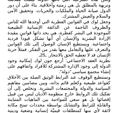
ونزيهة بالمطلق بل هي زمنية وأخلاقية. بناءَ على أن دور
الدول صيانة الحياة والملكيات والحريات. وتحقيق الأمن
والسلام والعيش المشترك.
وجعل لوك في القوانين الفطرية التي أوجدها الله للناس
والظروف الناجمة عن الذائقة الإنسانية الطبيعية
الموجودة في البشر كفطرة، هي بحد ذاتها قوانين مقيدة
الإرادة البشرية والإنسان أي أنها تشكل قيوداً فردية
واجتماعية. ويستطيع الإنسان الوصول إلى تلك القوانين
والتعرف عليها والتعامل معها بقدر من التفكر. فمثلاً حرية
الإنسان قد لا تعطيه الحق بالانتحار. ـ25ـ
نظرية العقد الاجتماعي: أرجع جون لوك إمكانية وجود
الدولة إلى وجود الإدارة المشتركة للأفراد واتفاقهم على
إنشاء مجتمع سياسي "دولة".
ونستطيع الوقوف عند الترابط الوثيق الصلة بين الأخلاق
كقواعد طبيعية وكعلم قائم بذاته، وبين مضامين مفاهيم
السياسة والدولة والمجتمعات البشرية. ونخلص إلى أن
تفكيك تلك الروابط خارج منظومة الأديان ليس من قبيل
إقصائها بل هو سعي للمواءمة بين الماهيات المتباينة
والقابلة للترابط والتشابك بواسطة محددات تمنح مكانة
لائقة لأي منها كمنطلقات قيميَّة إنسانية وضعية ودينية