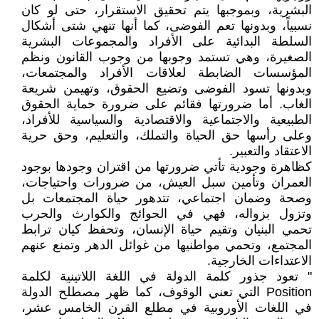
البشرية، وبموجبها يتم تحقيق الاستقرار، حتى لو كان
نسبياً، وبدونها تعم الفوضى، كما أنها تنهي شتى أشكال
السلطة البدائية على الأفراد والمجموعات البشرية
الصغيرة، وهي تستمد وجوبها من وجوب القانون ونظم
المؤسسات الضابطة لعلاقات الأفراد والمجتمعات،
وبدونها تسود الفوضى وتضيع الحقوق، وتهيمن شريعة
الغاب. أما ضرورتها فقائم على ضرورة حماية الحقوق
الطبيعية والاجتماعية والاقتصادية والسياسية للأفراد،
وعلى رأسها حق الحياة والتملك، والتعليم، وحق حرية
الاعتقاد والتعبير.
كظاهرة وجودية تأتي ضرورتها من اقتران وجودها بوجود
العمران وتأمين سبل العيش، من ضرورات واحتياجات،
وصحة وضمان اجتماعي، تتدهور حياة المجتمعات بل
وتزول بزواله، فهي في الحوائج والكوارث والحرب
تحمي البنيان وتقيم حياة الإنسان، وتحفظ كيان ترابط
المجتمع، وتحمي مواطنيها من غوائل الدهر وتمنع عنهم
الاعتداءات الخارجية.
" تعود جذور كلمة الدولة في اللغة اللاتينية لكلمة
Position التي تعني الوقوف، كما ظهر مصطلح الدولة
في اللغات الأوروبية في مطلع القرن الخامس عشر،