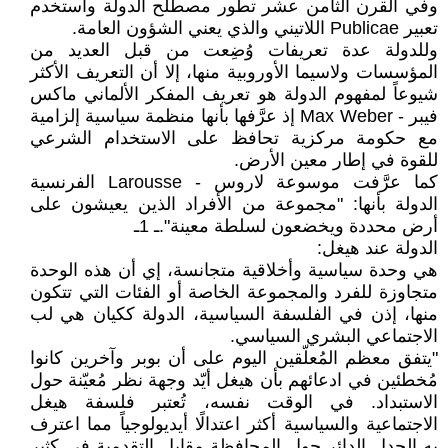
وفي القرن الثامن عشر تطور مصطلح الدولة واستخدم
تعبير Publicae اللاتيني والذي يعني الشؤون العامة.
وللدولة عدة تعريفات وُضِعت من قبل العديد من
المؤسسات ولاسيما الأوروبية منها، إلا أن التعريف الأكثر
شيوعاً لمفهوم الدولة هو تعريف المفكر الألماني ماكس
فيبر - Max Weber إذ عرَّفها بأنها منظمة سياسية إلزامية
مع حكومة مركزية تحافظ على الاستخدام الشرعي
للقوة في إطار معين الأرض.
كما عرَّفت موسوعة لاروس - Larousse الفرنسية
الدولة بأنها: "مجموعة من الأفراد الذين يعيشون على
أرض محددة ويخضعون لسلطة معينة".ـ 1ـ
الدولة عند هيغل:
هي وحدة سياسية وأخلاقية متجانسة، إي أن هذه الوحدة
متجاوزة للفرد والمجموعة الخاصة أو الفئات التي تتكون
منها، إذن في الفلسفة السياسية، الدولة ككيان هي لب
الاجتماعي البشري السياسي.
"يتفق معظم المُعلّقين اليوم على أن بوبر وآخرين كانوا
مُخطئين في ادعائهم بأن هيغل أيّد وجهة نظر مُعيّنة حول
الاستبداد. في الوقت نفسه، تُعتبر فلسفة هيغل
الاجتماعية والسياسية أكثر اعتدالًا أيديولوجياً مما اعترف
به الجدل الدائر حول المحافظة مقابل التقدمية في كثير