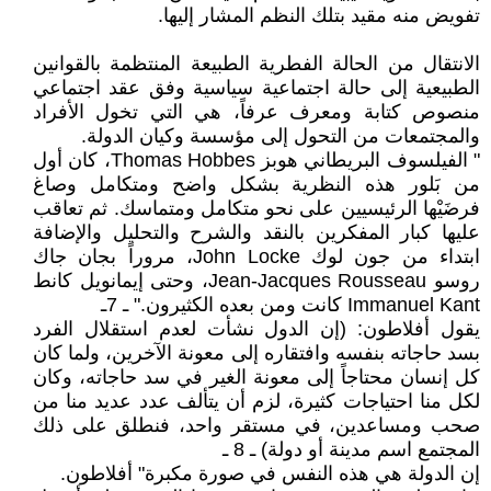
تفويض منه مقيد بتلك النظم المشار إليها.
الانتقال من الحالة الفطرية الطبيعة المنتظمة بالقوانين
الطبيعية إلى حالة اجتماعية سياسية وفق عقد اجتماعي
منصوص كتابة ومعرف عرفاً، هي التي تخول الأفراد
والمجتمعات من التحول إلى مؤسسة وكيان الدولة.
" الفيلسوف البريطاني هوبز Thomas Hobbes، كان أول
من بَلور هذه النظرية بشكل واضح ومتكامل وصاغ
فرضَيْها الرئيسيين على نحو متكامل ومتماسك. ثم تعاقب
عليها كبار المفكرين بالنقد والشرح والتحليل والإضافة
ابتداء من جون لوك John Locke، مروراً بجان جاك
روسو Jean-Jacques Rousseau، وحتى إيمانويل كانط
Immanuel Kant كانت ومن بعده الكثيرون." ـ 7ـ
يقول أفلاطون: (إن الدول نشأت لعدم استقلال الفرد
بسد حاجاته بنفسه وافتقاره إلى معونة الآخرين، ولما كان
كل إنسان محتاجاً إلى معونة الغير في سد حاجاته، وكان
لكل منا احتياجات كثيرة، لزم أن يتألف عدد عديد منا من
صحب ومساعدين، في مستقر واحد، فنطلق على ذلك
المجتمع اسم مدينة أو دولة) ـ 8 ـ
إن الدولة هي هذه النفس في صورة مكبرة" أفلاطون.