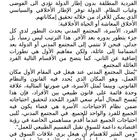
الفردية المطلقة بدون إطار الدولة تؤدي الى الفوضى
وغياب النظام. الدولة توفر الإطار الأخلاقي والسياسي
الذي يمكن للأفراد من خلاله تحقيق إمكاناتهم.
الأخلاق المعاشة أو الحياة الأخلاقية:
الفرد، الأسرة، المجتمع المدني يحدث التطور لدى كل
جزء يتطور بدوره بعد الآخر. هذا الترتيب ليس زمنياً، بل
جدلي. فنحن لا ننتمي إلى المجتمع المدني أو الدولة بعد
انضمامنا إلى عائلة، ولكن مفاهيم الأول هي تطورات
إضافية عن الثاني، كما يتضح من الأقسام التالية الفرد
العائلة المجتمع.
"يُمثل المجتمع المدني عند هيغل في المقام الأول مكان
العمل، وهو المكان الذي يُحدد فيه القانون والنظام
القانوني. وبينما تُمثل الأسرة، في صورتها المثالية، علاقة
وحدة قائمة على قانون طبيعي بين الأفراد، فإن هذا
يُفسح المجال أمام سعي الفرد المُحدد لتحقيق احتياجاته
ضمن نظام الاحتياجات. الأسرة هي فضاء يكون فيه
الجميع للفرد والواحد للجميع. في المجتمع المدني، تُلبى
احتياجات الجميع عندما أُقدم مساهمتي الخاصة في رؤية
اقتصادية داعمة للسوق تقبل التقسيم الطبيعي للعمل".
"ومن المثير للاهتمام أن هيغل يرى علاقات السوق في