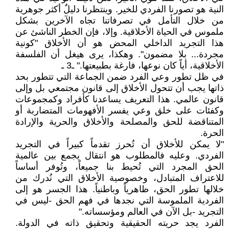
النية هو تصورنا الفردي للخير. وينتظرنا دليلٌ أكثر جوهرية
من خلال التأمل في تصرفاتنا تجاه الآخرين بشكل
ملموس في الحياة الأخلاقية. وإلا، فإن الخطر الناشئ عن
هذا التجريد الداخلي المحض هو أن الأخلاق "كونية
مجردة... بلا مضمون". وهكذا، يرى هيغل أن الفلسفة
الأخلاقية، أياً كان نوعها، فارغة بطبيعتها." ـ3 ـ
في ظل تطور وعي الفرد ضمن الجماعة التي تتطور بحد
ذاتها يجب أن تتحول الأخلاق إلى قانون مجتمعي بل وإلى
قانون عالمي. هذا التعريف يساعدنا كأفراد وكمجموعات
وكفئات على خلق وعي يفسر الأفهومات المتضاربة أو
المتناقضة للحق والمصلحة والأخلاق والحرية والإرادة
الحرة.
"لا يمكن للأخلاق أن تُحرز تقدماً كبيراً في التجريد
الفردي. وعليه فالمطلوب هو انتقال يجمع بين عالمية
الحق المجرد التي تُحيط بنا جميعاً، وتُوفر أساساً
للاعتراف المتبادل، وخصوصية الأخلاق التي نُدرك من
خلالها تطور الحق، ظاهرياً وباطنياً. هذا الجسر هو إلى
الفردية الملموسة التي نجدها في فهم الحق -ليس في
التجريد -بل الآن في العالم ومؤسساته."
الفرد يجد حريته الحقيقية وتحقيق ذاته في الدولة.