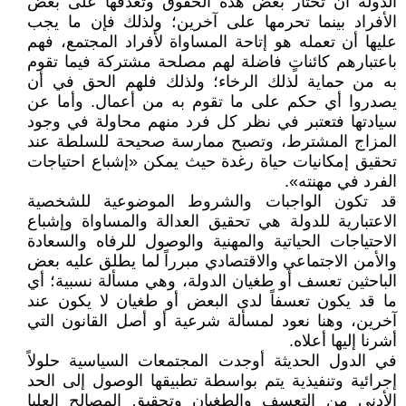
الدولة أن تختار بعض هذه الحقوق وتغدقها على بعض
الأفراد بينما تحرمها على آخرين؛ ولذلك فإن ما يجب
عليها أن تعمله هو إتاحة المساواة لأفراد المجتمع، فهم
باعتبارهم كائناتٍ فاضلة لهم مصلحة مشتركة فيما تقوم
به من حماية لذلك الرخاء؛ ولذلك فلهم الحق في أن
يصدروا أي حكم على ما تقوم به من أعمال. وأما عن
سيادتها فتعتبر في نظر كل فرد منهم محاولة في وجود
المزاج المشترط، وتصبح ممارسة صحيحة للسلطة عند
تحقيق إمكانيات حياة رغدة حيث يمكن «إشباع احتياجات
الفرد في مهنته».
قد تكون الواجبات والشروط الموضوعية للشخصية
الاعتبارية للدولة هي تحقيق العدالة والمساواة وإشباع
الاحتياجات الحياتية والمهنية والوصول للرفاه والسعادة
والأمن الاجتماعي والاقتصادي مبرراً لما يطلق عليه بعض
الباحثين تعسف أو طغيان الدولة، وهي مسألة نسبية؛ أي
ما قد يكون تعسفاً لدى البعض أو طغيان لا يكون عند
آخرين، وهنا نعود لمسألة شرعية أو أصل القانون التي
أشرنا إليها أعلاه.
في الدول الحديثة أوجدت المجتمعات السياسية حلولاً
إجرائية وتنفيذية يتم بواسطة تطبيقها الوصول إلى الحد
الأدنى من التعسف والطغيان وتحقيق المصالح العليا