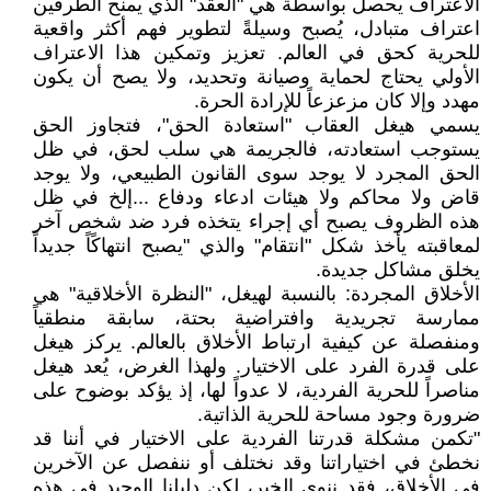
الاعتراف يحصل بواسطة هي "العقد" الذي يمنح الطرفين
اعتراف متبادل، يُصبح وسيلةً لتطوير فهم أكثر واقعية
للحرية كحق في العالم. تعزيز وتمكين هذا الاعتراف
الأولي يحتاج لحماية وصيانة وتحديد، ولا يصح أن يكون
مهدد وإلا كان مزعزعاً للإرادة الحرة.
يسمي هيغل العقاب "استعادة الحق"، فتجاوز الحق
يستوجب استعادته، فالجريمة هي سلب لحق، في ظل
الحق المجرد لا يوجد سوى القانون الطبيعي، ولا يوجد
قاض ولا محاكم ولا هيئات ادعاء ودفاع ...إلخ في ظل
هذه الظروف يصبح أي إجراء يتخذه فرد ضد شخص آخر
لمعاقبته يأخذ شكل "انتقام" والذي "يصبح انتهاكًاً جديداً
يخلق مشاكل جديدة.
الأخلاق المجردة: بالنسبة لهيغل، "النظرة الأخلاقية" هي
ممارسة تجريدية وافتراضية بحتة، سابقة منطقياً
ومنفصلة عن كيفية ارتباط الأخلاق بالعالم. يركز هيغل
على قدرة الفرد على الاختيار. ولهذا الغرض، يُعد هيغل
مناصراً للحرية الفردية، لا عدواً لها، إذ يؤكد بوضوح على
ضرورة وجود مساحة للحرية الذاتية.
"تكمن مشكلة قدرتنا الفردية على الاختيار في أننا قد
نخطئ في اختياراتنا وقد نختلف أو ننفصل عن الآخرين
في الأخلاق، فقد ننوي الخير، لكن دليلنا الوحيد في هذه