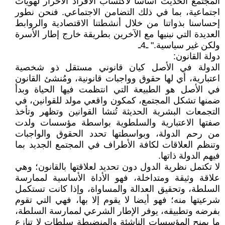
المجتمع الحديث أساساً لاكتساب الأفراد الأحرار لهويات
اجتماعية، بما في ذلك التضامن الاجتماعي. فنحن نطور
إحساسنا بذواتنا من خلال أنشطتنا الاقتصادية والروابط
العديدة التي نبنيها مع الآخرين بطريقة خارج إطار الأسرة
ولكن غير سياسية." ـ4ـ
دولة القانون:
الدولة في الأصل كيان قانوني مستقل ذو شخصية
اعتبارية، أي لها حقوق وواجبات قانونية، ومُنشئ القانون
في الأصل هو الطبيعة التي انتظمت فيها الحياة وبدأ
ضمنها تشكل المجتمع، كمكون واقعي مولد للقوانين، في
التجمعات البشرية الحديثة تُنشا القوانين وتظهر وتأخذ
صفتها الاعتبارية والسلطوية بواسطة مؤسسات ولدت
من رحم الدولة، وبواسطتها تحدد الحقوق والواجبات
وتنظم العلاقات لكافة الأطراف في المجتمع الجديد بما
فيهم الدولة ذاتها.
لا تكتمل نظرية الدول دون تحديد لعلاقتها بالقانون؛ وهي
علاقة وثيقة ومتداخلة، فهو الأداة الأساسية لممارسة
السلطة، وتحقيق العدالة والمساواة، وإذا كانت تستكمل
شرعيتها منه؛ فهو أيضا لا يقوم إلا بها، فهي التي تقوم
بفرضه وتطبيقه، يوفر الإطار الشرعي لممارسة السلطة،
ما يمنح المؤسسات الناشئة والمنضبطة سلطات لا تنازع