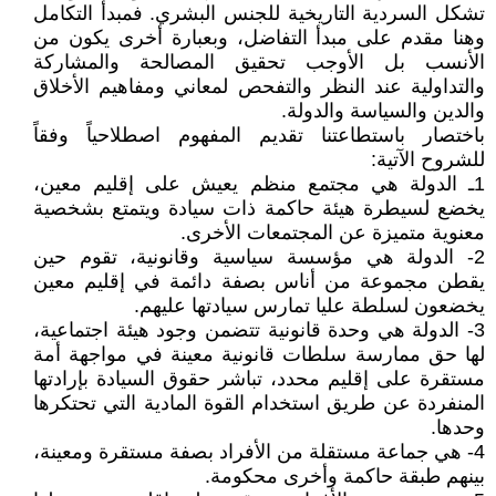
تشكل السردية التاريخية للجنس البشري. فمبدأ التكامل
وهنا مقدم على مبدأ التفاضل، وبعبارة أخرى يكون من
الأنسب بل الأوجب تحقيق المصالحة والمشاركة
والتداولية عند النظر والتفحص لمعاني ومفاهيم الأخلاق
والدين والسياسة والدولة.
باختصار باستطاعتنا تقديم المفهوم اصطلاحياً وفقاً
للشروح الآتية:
1ـ الدولة هي مجتمع منظم يعيش على إقليم معين،
يخضع لسيطرة هيئة حاكمة ذات سيادة ويتمتع بشخصية
معنوية متميزة عن المجتمعات الأخرى.
2- الدولة هي مؤسسة سياسية وقانونية، تقوم حين
يقطن مجموعة من أناس بصفة دائمة في إقليم معين
يخضعون لسلطة عليا تمارس سيادتها عليهم.
3- الدولة هي وحدة قانونية تتضمن وجود هيئة اجتماعية،
لها حق ممارسة سلطات قانونية معينة في مواجهة أمة
مستقرة على إقليم محدد، تباشر حقوق السيادة بإرادتها
المنفردة عن طريق استخدام القوة المادية التي تحتكرها
وحدها.
4- هي جماعة مستقلة من الأفراد بصفة مستقرة ومعينة،
بينهم طبقة حاكمة وأخرى محكومة.