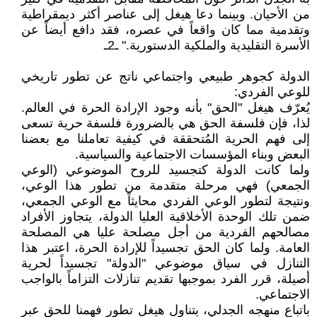
من الأحيان. وبينما دعا هيغل إلى عناصر أكثر ديمقراطية
وتقدمية مما كان واقعاً في عصره، فقد دافع أيضاً عن
الأسرة التقليدية والملكية الدستورية." ـ2ـ
الدولة كجوهر طبيعي واجتماعي ناتج عن تطور تاريخي
للوعي الفردي:
يُعرّف هيغل "الحق" بأنه وجود الإرادة الحرة في العالم.
لذا، فإن فلسفة الحق هي بالضرورة فلسفة حرية تسعى
إلى فهم الحرية المُتحققة في كيفية تعاملنا مع بعضنا
البعض وبناء المؤسسات الاجتماعية والسياسية.
ولما كانت الدولة كتجسيد للروح الموضوعي (الوعي
الجمعي) فهي مرحلة متقدمة من تطور هذا الوعي،
ونتيجة لتطور الوعي الفردي محايثاً مع الوعي الجمعي،
ضمن تلك الوحدة الأخلاقية العليا الدولة، يتجاوز الأفراد
مصالحهم الفردية من أجل مصلحة عليا هي المصلحة
العامة. ولما كان الحق تجسيداً للإرادة الحرة، اعتبر هذا
التنازل في سياق موضوعي "الدولة" تجسيداً لحرية
أصيلة، قرر الفرد بموجبها تقديم تنازلات التزاماً بالواجب
الاجتماعي.
باتباع منهجه الجدلي، يتناول هيغل تطور فهمنا للحق عبر