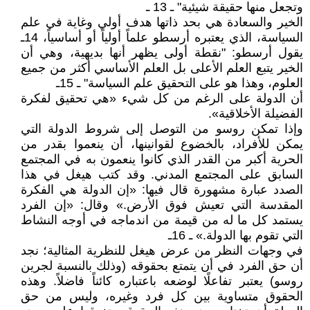
وتجعل منها حقيقة شيئية" ـ 13 ـ
الخير والسعادة هي بحد ذاتها هدف أولي وغاية في علم
السياسة، الذي يعتبره أرسطو علماً أولياً أو أساسياً، 14ـ
يقول أرسطو: "نقطة أولى يظهر أنها بديهية، وهي أن
الخير يتبع العلم الأعلى بل العلم الأساسي أكثر من جميع
العلوم، وهذا هو على التحقيق علم السياسة" ـ 15ـ
أن الدولة على الرغم من كل شيء «هي تحقيق لفكرة
الفضيلة الأخلاقية».
وإذا تمكن روسو من التوصل إلى شروط الدولة التي
يمكن للأفراد، بالخضوع لقوانينها، أن ينعموا بقدر من
الحرية أكبر من القدر الذي كانوا ينعمون به في المجتمع
السابق على المجتمع المدني. وقد كتب هيغل في هذا
الصدد عبارة مشهورة قال فيها: «إن الدولة هي الفكرة
المقدسة التي تعيش فوق الأرض.» وقال: «إن الفرد
يستمد كل ما له من قيمة من اندماجه في أوجه النشاط
التي تقوم بها الدولة.» ـ 16ـ
في وجهات النظر من عرض هيغل للنظرية المثالية؛ نجد
أن حق الفرد في أن يتمتع بحقوقه (وذلك بالنسبة لجرين
روسو) يعتبر تفاعلًا لوضعه باعتباره كائناً فاضلاً. وهذه
الحقوق متساوية بين كل فرد وغيره، وليس من حق