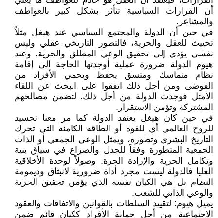
القرارات، فيعتقد أن العقل هو خادم للعواطف ما يعني
أن القرارات السياسية تتأثر بشكل كبير بالعواطف
والمشاعر.
في حين أن الدولة والمجتمع السياسي عند هيغل مثلاً
تحييث للعقل والحرية، فالتطور التاريخي عقلي وليس
نفسي يؤدي إلى تحقيق الوعي المطلق والحرية. وعند
هيوم الدولة ضرورة عملية أوجدتها الحاجة الى إقامة
نظام متماسك ومتسق يحفظ ويحمي الأفراد من
الفوضى ومن أجل ذلك اتفقوا على البحث عن اللقاء
الأمثل فوجدت الدولة من أجل ذلك. لتضمن مصالحهم
المشتركة وتؤمن الاستقرار.
في حين كان هيغل يعتقد الدولة كما مر معنا تجسيد
للروح العالمي أي للقوة أو الطاقة الكامنة التي تحرك
التاريخ البشري وتطوره، ويمثل الوعي الجمعي أو الذات
الجمعية المتطورة وفقاً للجدل والصراع في سياق بنية
وتكامل الحرية والإرادة الحرة. وصولاً لوحدة الأخلاقية
العليا فالدولة ليست مجرد أداة ضرورية لانبثاق وديمومة
النظام بل هي الكيان نفسه الذي يؤمن تحقيق الحرية
والوعي الذاتي للشعب.
يميل هيوم: لتقييد السلطات بالقوانين والاتفاقات والعقود
الاجتماعية من أجل حماية الأفراد ككيان قائم ضمن