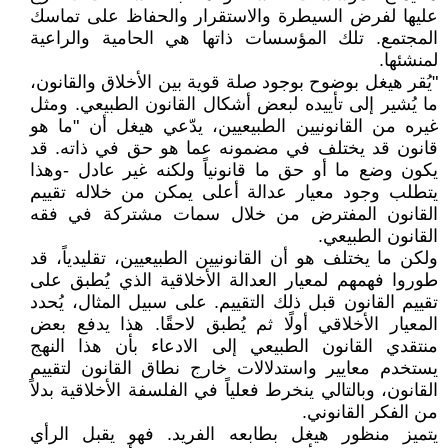
عليها لفرض السيطرة والاستقرار والحفاظ على تماسك
المجتمع. تلك المؤسسات ذاتها هي الحامية والراعية
لمنشئها.
"يُقر هيغل بوضوح بوجود صلة قوية بين الأخلاق والقانون،
ما يُشير إلى تأييده لبعض أشكال القانون الطبيعي. ومثل
غيره من القانونيين الطبيعيين، يدّعي هيغل أن "ما هو
قانون قد يختلف في مضمونه عما هو حق في ذاته. قد
يكون وضع ما أو حق ما قانونياً ولكنه غير عادل -وهذا
يتطلب وجود معيار عدالة أعلى يمكن من خلاله تقييم
القانون المفترض من خلال سمات مشتركة في فقه
القانون الطبيعي.
ولكن ما يختلف هو أن القانونيين الطبيعيين، تقليدياً، قد
طوروا فهمهم لمعيار العدالة الأخلاقية الذي يُطبق على
تقييم القانون قبل ذلك التقييم. على سبيل المثال، يُحدد
المعيار الأخلاقي أولًا ثم يُطبق لاحقًا. هذا يدفع بعض
منتقدي القانون الطبيعي إلى الادعاء بأن هذا النهج
يستخدم معايير واستدلالات خارج نطاق القانون لتقييم
القانون، وبالتالي ينخرط فعلياً في الفلسفة الأخلاقية بدلاً
من الفكر القانوني.
يتميز منظور هيغل بطابعه الفريد. فهو يقبل الرأي