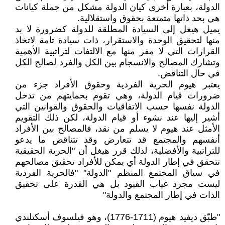
الدولة، بعبارة أخرى كيان الدولة مشكل من جملة كيانات
هي بحد ذاتها متمتعة بحقوق واستقلالية.
يميل هيغل إلى السيادة المطلقة للدولة كضرورة لا بد
منها لتحقيق الوحدة والاستقرار، ذات سيادة تامة لاتخاذ
القرارات التي لا مفر منها مع الالتفات لتراتبية الأهمية
وتشارك المصالح والانسجام بين الكل والفرد لصالح الكل
في حال التناقض.
يعتبر هيوم الحرية الفردية وحقوق الأفراد جزء من
ضرورات قيام الدولة، وهي تقوم بحمايتهم من تدخل
الدولة نفسها حسب الاتفاقيات والحقوق والقوانين التي
أشير إليها عند نشوء أو قيام الدولة، لكن ذلك التقويم
الأمثل عند هيوم لا يسلم من نقد، فالمصالح بين الأفراد
أنفسهم والمجتمع قد تتعارض وقد تتناقض ما يدعو
للتراتبية والأفضلية، لذلك قرر هيغل أن "الحرية الحقيقية
تتحقق في إطار الدولة أي يمكن للأفراد تحقيق مصالحهم
في سياق المجتمع المنظم "الدولة" "فالحرية الفردية
ليست مجرد غياب القيود بل هي القدرة على تحقيق
الذات في إطار المجتمع والدولة"
"طبّق ديفيد هيوم (1711-1776)، وهو فيلسوف أسكتلندي