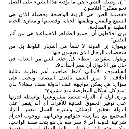
" إن وظيفة الشيء هي ما يؤديه هذا الشيء على أفضل
نحو ممكن" أفلاطون.
ففضيلة العين هي الرؤية الواضحة وفضيلة الأذن هي
السمع والنفس وظيفتها الحياة، وفضيلتها وامتيازها الحياة
الطيبة أو الصالحة.
يرى أفلاطون أن "جميع الظواهر الاجتماعية هي من آثار
النفس"
ويقول: إن الدولة لا تنشأ من أشجار البلوط بل من
شخصيات الرجال الذي يعيشون فيها"
ويقول سقراط: إعطاء كلٍّ حقه، ليس من العدالة في
حال من الأحوال أن نضر أحداً. ـ 9ـ
الفيلسوف الألماني كانط صاحب أهم نظرية مثالية
أخلاقية: لا يبرر العنف بالعنف المضاد، ويجيب على
سؤال: هل يمكن مواجهة عنف الدولة بعنف مضاد؟ بـأن
"منع كل أشكال المعارضة منع مشروع".
ويرى لوك أن الدولة تستمد مشروعيتها بواسطة قدرتها
على توفير الحقوق المدنية للأفراد. أي أنه ينبغي على
الدولة تحقيق الوسائل وتشريع السبل لتعيين أفراد
المجتمع مع ممارسة حقوقهم وحرياتهم. ووجوب احترام
شرعية الدولة أمر لا مفر منه بل هو يتخذ صفة الواجب،
ولكن هذه الشرعية التي نالتها الدولة ليست مقدسة