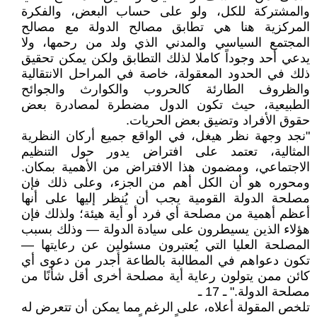
والمشتركة للكل، ولو على حساب البعض، والفكرة
المركزية هنا هي تطابق مصالح الدولة مع مصالح
المجتمع السياسي والمدني الذي ولد من رحمها، ولا
يدعي أحد وجوداً كاملا لذلك التطابق ولكن يمكن تحقيق
ذلك في الحدود المعقولة، خاصة في المراحل الانتقالية
والظروف الطارئة كالحروب والكوارث والجوائح
الطبيعية، حيث تكون الدول مضطرة لمصادرة بعض
حقوق الأفراد وتضيق بعض الحريات.
"نجد وجهة نظر هيغل، في الواقع جميع أركان النظرية
المثالية، تعتمد على افتراض يدور حول التنظيم
الاجتماعي، ومضمون هذا الافتراض من الأهمية بمكان.
ومحوره هو أن الكل أهم من الجزء، وعلى ذلك فإن
مصلحة الدولة القومية يجب أن يُنظر إليها على أنها
أعظم أهمية من مصلحة أي فرد أو أية هيئة؛ ولذلك فإن
هؤلاء الذين يسيطرون على سيادة الدولة — وذلك بسبب
المصلحة العليا التي يُعتبرون مسئولين عن رعايتها —
تكون دعواهم في المطالبة بالطاعة أجدر من دعوى أي
كائن ممن يتولون رعاية أية مصلحة أخرى أقل شأنًا من
مصلحة الدولة." ـ 17 ـ
تلخص المقولة أعلاه، على الرغم مما يمكن أن تتعرض له