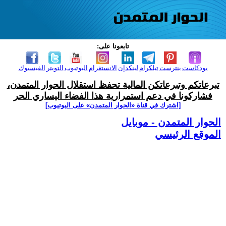
تابعونا على:
بودكاست
بنترست
تيلكرام
لينكدإن
الانستغرام
اليوتيوب
التويتر
الفيسبوك
تبرعاتكم وتبرعاتكن المالية تحفظ استقلال الحوار المتمدن،
فشاركونا في دعم استمرارية هذا الفضاء اليساري الحر
[اشترك في قناة ‫«الحوار المتمدن» على اليوتيوب]
الحوار المتمدن - موبايل
الموقع الرئيسي