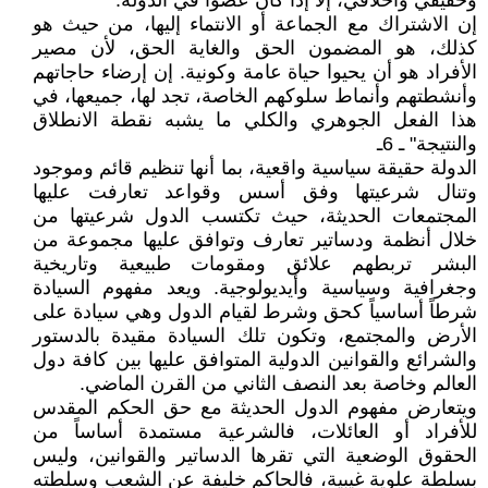
وحقيقي وأخلاقي، إلا إذا كان عضواً في الدولة.
إن الاشتراك مع الجماعة أو الانتماء إليها، من حيث هو
كذلك، هو المضمون الحق والغاية الحق، لأن مصير
الأفراد هو أن يحيوا حياة عامة وكونية. إن إرضاء حاجاتهم
وأنشطتهم وأنماط سلوكهم الخاصة، تجد لها، جميعها، في
هذا الفعل الجوهري والكلي ما يشبه نقطة الانطلاق
والنتيجة" ـ 6ـ
الدولة حقيقة سياسية واقعية، بما أنها تنظيم قائم وموجود
وتنال شرعيتها وفق أسس وقواعد تعارفت عليها
المجتمعات الحديثة، حيث تكتسب الدول شرعيتها من
خلال أنظمة ودساتير تعارف وتوافق عليها مجموعة من
البشر تربطهم علائق ومقومات طبيعية وتاريخية
وجغرافية وسياسية وأيديولوجية. ويعد مفهوم السيادة
شرطاً أساسياً كحق وشرط لقيام الدول وهي سيادة على
الأرض والمجتمع، وتكون تلك السيادة مقيدة بالدستور
والشرائع والقوانين الدولية المتوافق عليها بين كافة دول
العالم وخاصة بعد النصف الثاني من القرن الماضي.
ويتعارض مفهوم الدول الحديثة مع حق الحكم المقدس
للأفراد أو العائلات، فالشرعية مستمدة أساساً من
الحقوق الوضعية التي تقرها الدساتير والقوانين، وليس
بسلطة علوية غيبية، فالحاكم خليفة عن الشعب وسلطته