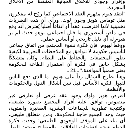
وإقرار وجودي للأخلاق الحياتية المنبثقة من الأخلاق
المجردة.
"انتقد هيوم مفهوم العقد الاجتماعي كما روّج له مفكرون
مثل توماس هوبز وجون لوك. ورأى أن هذه النظريات
تخمينية لأنها افترضت عقداً أو اتفاقاً أصلياً يُفترض أنه وقع
في ماضٍ أسطوري ما قبل اجتماعي -وهو حدث لم ير
هيوم له أي دليل تاريخي أو أساس عملي.
ووفقاً لهيوم، فإن فكرة نشوء المجتمع من اتفاق جماعي
لتأسيس حكومة لا تتوافق مع الملاحظات التجريبية لكيفية
تطور المجتمعات والحفاظ على النظام. وكان متشككًا
بشكل خاص في فكرة أن استمرار الطاعة للحكومة
يعني ضمنياَ الموافقة." ـ 21 ـ
وهنا نطرح السؤال رداً على هيوم، ما الذي دفع الناس
لقبول فكرة الأساس قبل تبين أشكال الدول والحكومات
والأنظمة.
افترض هوبز ولوك وجود عقد عرفي أو تعارفي غير
منصوص، توافق عليه أفراد المجتمع بصورة طبيعية،
وكنتيجة تطورية للجماعات البشرية الصغيرة والفئوية،
حيث وجد الجميع حاجة للحكومة، ومن منطلق طبيعي،
أي بناء على الموقف الوجودي الطبيعي؛ وجدت فكرة
الدولة نتيجة لتعقيدات العلاقات والمصالح ووجود الميل