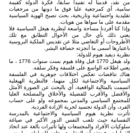
من نقد، قدمنا له تفنيداً سابقاً، فكرة الدولة كقيمة
سامية، أي كمرجعية عليا فوق ما دونها من مرجعيات
تقليدية واجتماعية وتاريخية، بحث تصبح الهوية السياسية
مقدمة على ما سواها من هويات.
وإذا كنا أفردنا مساحة واسعة لنظرية هيغل السياسية فلا
يعني ذلك بأي حال من الأحوال التطابق مع تلك
الأطروحات أو التغاضي مثلا عن تقديس الملكية البروسية
باعتبارها أسمى ما أنجزته حصافة البشر.
نظرية ديفيد هيوم للدولة:
ولد هيغل 1770 قبل وفاة هيوم بست سنوات 1776 ، ما
يعني اطلاعه الواسع على فلسفة وفكر سلفه.
هناك تناقضات تعكس اختلافات جوهرية في الفلسفة
السياسية والاجتماعية لكل منهما، فالنظرية الهيغلية
اتسمت بالمثالية الواقعية، أي بالبحث عن الصورة الأمثل
والأفضل والأقرب للفضيلة والأخلاق والمصلحة العليا
للمجتمع السياسي والمدني بمجموعه ولو على حساب
الفرد، وأن الدولة تجسيد لحرية الإرادة الفردية.
تأثرت نظرية هيوم السياسية والاجتماعية بالمدرسة
النفسانية حيث تلعب النفس الدور الأكبر في صياغة
سلوكيات الأفراد والمجتمعات ولها تأثيرات بالغة عند اتخاذ