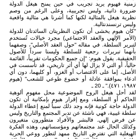
زمنية فهيوم يريد تجريب في حين يمنح هيغل الدولة
ضرورة ذاتية، وليس تجريبية، وعلى الرغم من وصم
نظرية هيغل بالمثالية لكنها كما أشرنا هي مثالية واقعية
وليس ترنسندنتالية.
"كان هيوم يخشى أن تكون النظريتان السائدتان للدولة
(الأمر الإلهي والعقد الاجتماعي) مجرد خيالات تُستخدم
لتبرير السلطة. في مقاله "حول العقد الأصلي"، وصفهما
بأنهما تبريرات رجعية للسلطة وليستا سرداً للأصول
الحقيقية. يقول هيوم: "إن جميع الحكومات تقريباً، القائمة
حالياً، أو التي لا يزال لها أي أثر تاريخي، قد تأسست في
الأصل، إما على الاغتصاب أو الغزو، أو كليهما، دون أي
ادعاء بموافقة عادلة أو خضوع طوعي للشعب" (هيوم
١٩٨٧، ٤٧١)." ـ 20 ـ
لقد أحل هيغل الروح الموضوعية محل مفهوم ألوهية
الحاكم أو السلطة، ومع إقرار هيوم بإمكانية أن تكون
الدولة حاجة كونية فإنه وجد ذلك سبباً لمنع إعطاء الدولة
سلطة غيبية، فهي ناشئة عن تدبر المجتمع والتاريخ وليس
عن فرض إلهي. فالبشر والأفراد متطورون متغيرون
وكذلك الحال عند مجتمعاتهم ومؤسساتهم، وهذه الفكرة
الهيغلية التي تفترض التاريخ ممهد لتطور ووعي الحرية