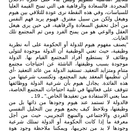
المجردة. فالسعادة والرفاهية هي التي تمنح القيمة العليا
للسياسات، وفي هذه النقطة نرى عودة للتلاقي بين هيوم
وهيغل ولكن من سبيل مفترق. فهيوم يريد فهم النفس
من أجل تحقيق السعادة والرفاهية، في حين يرى هيغل
العقل والوعي هو من يمنح الفرد ومن ثم المجتمع تلك
الغايات.
"يصنف مفهوم هيوم للدولة أو الحكومة على أنه نظرية
وظيفية، حيث تعني الوظيفية أن الدولة موجودة لتتولى
وظائف لا يستطيع أفراد المجتمع القيام بها. الدولة
موجودة بسبب وظيفتها، الناشئة عن احتياجات مجتمع
متنامٍ ومتزايد التعقيد. تستفيد الدولة من عائد التعقيد -أي
أن تنظيمها المعقد يفيد المجتمع، وتكتسب شرعيتها من
هذه الفائدة. يجادل هيوم بأن شرعية الدولة ووظائفها
تتوقف على فعاليتها في تلبية احتياجات المجتمع الخاصة،
مما يعني الاستفادة من تعقيدها الخاص." ـ 19 ـ
فالدولة لا تستمد عند هيوم وجودها من ذاتها بل من
وظيفتها، ونلاحظ كيف يجمع هيوم بين التحليل النفسي
الفردي والاجتماعي والمنهج التجريبي، حيث من أجل
معرفة ما إذا كانت الحكومة أو الدولة تمتلك شرعية
وجودها لا بد من تجريبها، ويمكننا ملاحظة وجود هوة