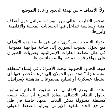
أولاً: الأهداف – بين تهدئة الحدود وإعادة التموضع
يتمحور التقارب الحالي بين سوريا وإسرائيل حول أهداف
أمنية وسياسية تتداخل فيها الحسابات المحلية والإقليمية،
وأبرزها:
احتواء التصعيد العسكري: يأتي في طليعة هذه الأهداف
منع تحوّل الجنوب السوري إلى ساحة مواجهة مفتوحة،
في ظل تصاعد الغارات الإسرائيلية وضربات الطيران
على مواقع قرب دمشق والسويداء ودرعا.
ضبط الحدود الجنوبية: تبحث الأطراف في إنشاء "منطقة
أمنية عازلة" تمتد من الجولان إلى درعا، تُحظر فيها أي
أنشطة عسكرية أو تسليح لمجموعات مناهضة لإسرائيل.
إعادة التموضع الإقليمي بعد سقوط النظام السابق:
يحاول النظام الانتقالي بقيادة الشرع أن يقدّم نفسه
كسلطة مسؤولة يمكن التعامل معها، خاصة في ظل
التراجع الحاد للنفوذ الإيراني وتزايد الضغط الدولي