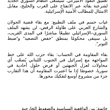
تعميق النفوذ الأميركي: سيسعى النظام السوري الجديد
لشرعنة بقائه عبر الانفتاح على الغرب والخليج، مقابل
الامتثال للمطالب الأمنية الإسرائيلية.
غياب حسم في ملف التطبيع: مع بقاء قضية الجولان
والشارع العربي على طاولة الرفض، لن يشهد الملف
السوري–الإسرائيلي تطبيعًا مباشرًا في المدى القريب،
بل سيبقى محكومًا بمنطق "خفض التصعيد" و"ضبط
التوتر".
بقاء المقاومة في الحساب: بقاء حزب الله على خط
المواجهة مع إسرائيل في الجنوب اللبناني يُصعّب أي
محاولات لعزل الجبهتين أو فرض حلول أحادية في
سوريا، خصوصًا إذا ما اعتبرت المقاومة أن هذا التقارب
جزء من مشروع أوسع لتفكيك محورها.
خاتمة: بين الواقعية السياسية والضغوط الخارجية