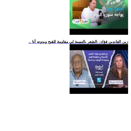
.. زين العابدين فؤاد: -الشعر بالنسبة لي مقاومة للقبح وبدونه أنا