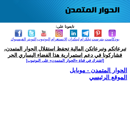
تابعونا على:
بودكاست
بنترست
تيلكرام
لينكدإن
الانستغرام
اليوتيوب
التويتر
الفيسبوك
تبرعاتكم وتبرعاتكن المالية تحفظ استقلال الحوار المتمدن،
فشاركونا في دعم استمرارية هذا الفضاء اليساري الحر
[اشترك في قناة ‫«الحوار المتمدن» على اليوتيوب]
الحوار المتمدن - موبايل
الموقع الرئيسي