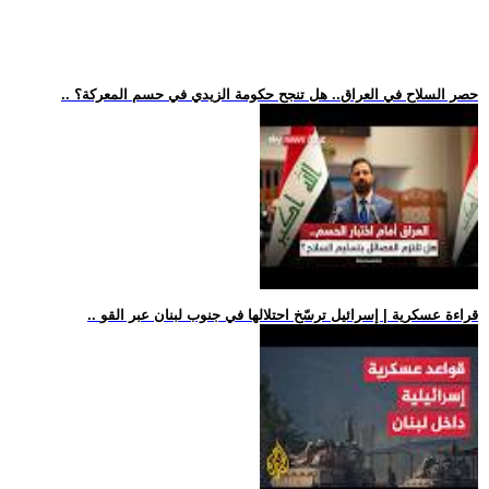
.. حصر السلاح في العراق.. هل تنجح حكومة الزيدي في حسم المعركة؟
.. قراءة عسكرية | إسرائيل ترسّخ احتلالها في جنوب لبنان عبر القو