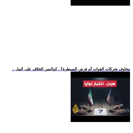
.. مخاوف تحركات القوات أم فرض السيطرة؟.. كواليس الخلاف على المل