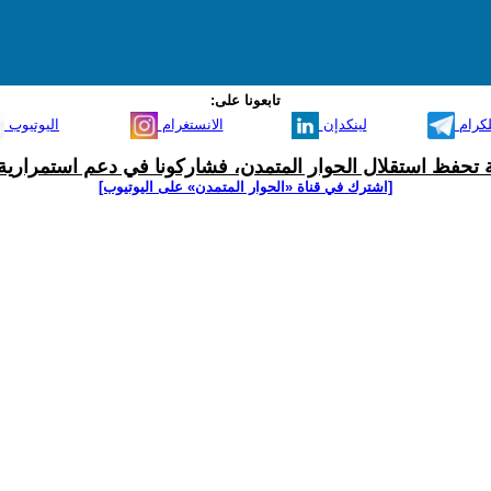
تابعونا على:
لكرام
لينكدإن
الانستغرام
اليوتيوب
ية تحفظ استقلال الحوار المتمدن، فشاركونا في دعم استمرارية 
[اشترك في قناة ‫«الحوار المتمدن» على اليوتيوب]