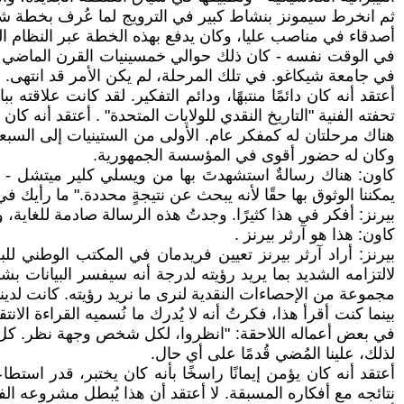
ثم انخرط سيمونز بنشاط كبير في الترويج لما عُرف بخطة شيكاغ
أصدقاء في مناصب عليا، وكان يدفع بهذه الخطة عبر النظام الس
في الوقت نفسه - كان ذلك حوالي خمسينيات القرن الماضي -
في جامعة شيكاغو. في تلك المرحلة، لم يكن الأمر قد انتهى.
أعتقد أنه كان دائمًا منتبهًا، ودائم التفكير. لقد كانت علاقت
تحفته الفنية "التاريخ النقدي للولايات المتحدة" . أعتقد أنه ك
هناك مرحلتان له كمفكر عام. الأولى من الستينيات إلى السبعيني
وكان له حضور أقوى في المؤسسة الجمهورية.
يمكننا الوثوق بها حقًا لأنه يبحث عن نتيجةٍ محددة." ما رأيك 
بيرنز: أفكر في هذا كثيرًا. وجدتُ هذه الرسالة صادمة للغاية، و
كاون: هذا هو آرثر بيرنز .
بيرنز: أراد آرثر بيرنز تعيين فريدمان في المكتب الوطني لل
لالتزامه الشديد بما يريد رؤيته لدرجة أنه سيفسر البيانات ب
مجموعة من الإحصاءات النقدية لنرى ما نريد رؤيته. كانت لدينا 
بينما كنت أقرأ هذا، فكرتُ أنه لا يُدرك ما نُسميه القراءة الان
في بعض أعماله اللاحقة: "انظروا، لكل شخص وجهة نظر. كل شخص 
لذلك، علينا المُضي قُدمًا على أي حال.
أعتقد أنه كان يؤمن إيمانًا راسخًا بأنه كان يختبر، قدر اس
نتائجه مع أفكاره المسبقة. لا أعتقد أن هذا يُبطل مشروعه الف