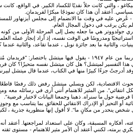
و ، والتي كانت حلاً نقديًا للكساد الكبير. في الواقع، كانت
ياسي. أعتقد أن هذا كان نموذجًا مبكرًا لفريدمان.
 عُرض عليه في وقت ما الانضمام إلى مجلس أيزنهاور للمست
 لم يكن يرغب في دخول المجال العام.
ه بباري جولدووتر هي ما جعله يصل إلى المرحلة الأولى من كونه م
ان استراتيجيًا ومدروسًا في الوقت نفسه، إذ أراد إنجاز عمله الع
ات، والثانية ما بعد جائزة نوبل ، عندما تقاعد، والثانية عندما
كاون: هناك رسالةٌ استشهدتَ بها من ويسلي كلير ميتشل - ربما من عام ١٩٤٧
في هذا التفسير لميتشل؟ هل كان ميتشل نفسه متحيزًا؟ كان فريدمان
قد أدرجتُ جزءًا كبيرًا منها في الكتاب، عندما قال ميتشل لبيرنز
بحوث الاقتصادية، لكن ويسلي ميتشل رفض ذلك رفضًا قاطعًا. ق
شكل انتقائي". من المثير للاهتمام أنني أرى في رسائله معه وم
فرضية حول ما سنراه. ذهبنا وجمعنا البيانات لاختبار فرضية".
تقائية أو التحيز أو الإدراك الانتقائي للحقائق بما يتناسب مع وج
ينحدر من مكانٍ ما". لا أقول إنها منظورية جذرية ، لكنها إد
تطاعته، أفكاره المسبقة، وكان على استعداد لمراجعتها. أعتقد
كري برمته، لكنني أعتقد أن الأمر مثير للاهتمام - مستوى ثقته