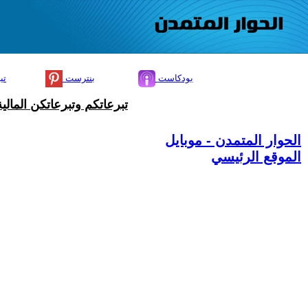
بودكاست
بنترست
تي
تبرعاتكم وتبرعاتكن المال
الحوار المتمدن - موبايل
الموقع الرئيسي