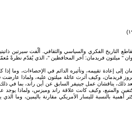
ان " ميلتون فريدمان: آخر المحافظين "، الذي يُقدّم نظرةً مُعمّ
ن إلى إعادة تقييمه، وتأثيره الدائم في الإحصاءات، وما إذا كا
فريدمان، وكيف أثرت عائلة ميلتون عليه، ولماذا عارضت ف
بعد ذلك، يناقشان عمل جينيفر السابق عن أين راند، بما في ذلك 
تفين والمنبع، وكيف كانت علاقة راند وميزس، ولماذا يوجد ع
أهمية بالنسبة لليسار الأمريكي مقارنة باليمين، وما الذي يد