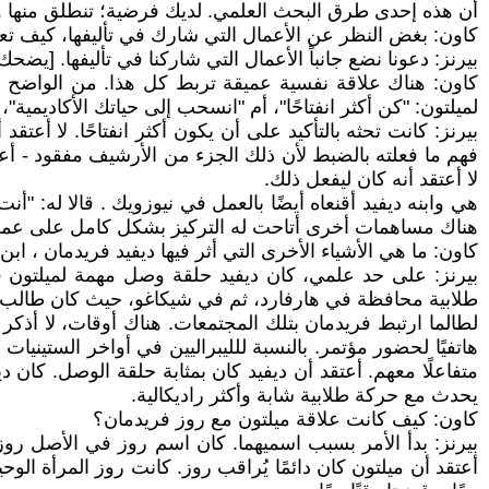
أن هذه إحدى طرق البحث العلمي. لديك فرضية؛ تنطلق منها و
كاون: بغض النظر عن الأعمال التي شارك في تأليفها، كيف تعت
بيرنز: دعونا نضع جانباً الأعمال التي شاركنا في تأليفها. [يضحك
كاون: هناك علاقة نفسية عميقة تربط كل هذا. من الواضح أن
لميلتون: "كن أكثر انفتاحًا"، أم "انسحب إلى حياتك الأكاديمية"،
بيرنز: كانت تحثه بالتأكيد على أن يكون أكثر انفتاحًا. لا أعتق
فهم ما فعلته بالضبط لأن ذلك الجزء من الأرشيف مفقود - أع
لا أعتقد أنه كان ليفعل ذلك.
هي وابنه ديفيد أقنعاه أيضًا بالعمل في نيوزويك . قالا له: "
هناك مساهمات أخرى أتاحت له التركيز بشكل كامل على عمله
كاون: ما هي الأشياء الأخرى التي أثر فيها ديفيد فريدمان ، ابن
بيرنز: على حد علمي، كان ديفيد حلقة وصل مهمة لميلتون فريد
طلابية محافظة في هارفارد، ثم في شيكاغو، حيث كان طالب 
لطالما ارتبط فريدمان بتلك المجتمعات. هناك أوقات، لا أذكر أ
هاتفيًا لحضور مؤتمر. بالنسبة للليبراليين في أواخر الستينيا
متفاعلًا معهم. أعتقد أن ديفيد كان بمثابة حلقة الوصل. كان د
يحدث مع حركة طلابية شابة وأكثر راديكالية.
كاون: كيف كانت علاقة ميلتون مع روز فريدمان؟
بيرنز: بدأ الأمر بسبب اسميهما. كان اسم روز في الأصل روز 