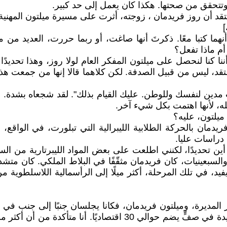
تتحقق من صحتها. هكذا كان يعمل إلى حد كبير.
قد أن روز فريدمان ، زوجته، أثرت على مسيرة ميلتون المهنية
]
هما كتبا معًا. ذكرتَ أنها صاغت، أو ربما حررت، العديد من
 أم ماذا تفعل؟
د أننا كنا لنحصل على ميلتون المفكر العام لولا روز، وهذا تحديد
تقد، ليس من قبيل الصدفة. لكن كلاهما قالا إنها من جمعت ه
أنت مدين لنفسك وللوطن. عليك القيام بذلك". لقد شجعاه بشدة. 
، لأنها اهتمت بكل شيء آخر.
 ميلتون، عليه؟
مان بالحركة الطلابية الليبرالية التي تبلورت، في الواقع، ح
دراسات عليا.
ين تحديدًا، لكنني اطلعت على بعض المواد الليبرتارية من السب
ت والسبعينيات، كان فريدمان مثقّفًا في البلاط الملكي. كان مت
يفيد، في تلك المرحلة، أكثر ميلًا إلى الرأسمالية اللاسلطوية 
المديرة، وميلتون فريدمان، فكانا يجلسان جنبًا إلى جنب في ا
أعتقد أن ميلتون كان دائمًا يُراقب روز. كانت روز المرأة الوحيدة ف