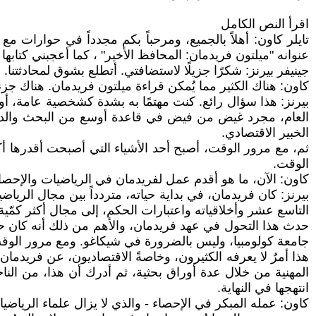
اقرأ النص الكامل
تايلر كاون: أهلاً بالجميع، ومرحباً بكم مجدداً في حوارات مع 
عنوانه "ميلتون فريدمان: المحافظ الأخير" ، كما أعجبني كتابها ا
جينيفر بيرنز: شكرًا جزيلًا لاستضافتي. أتطلع بشوق لمحادثتنا.
كاون: هناك الكثير مما يُمكن قراءة ميلتون فريدمان. هناك جز
بيرنز: هذا سؤال رائع. كنت مهتمًا به بشدة كشخصية عامة، أ
العام، مجرد غيض من فيض في قاعدة أوسع من البحث والدراسة
الخبير الاقتصادي.
ثم، مع مرور الوقت، أصبح أحد الأشياء التي أصبحت أقدرها أك
الوقت.
كاون: الآن، ما هو أقدم عمل لفريدمان في الرياضيات والإحصاء
بيرنز: كان فريدمان، في بداية حياته، متردداً بين مجال الري
التاسع عشر وأخلاقياته واعتبارات الحكم، إلى مجال أكثر كمّية
حدث هذا التحول في عهد فريدمان، والأهم من ذلك أنه كان حاض
جامعة كولومبيا، وليس بالضرورة في شيكاغو. ومع مرور الوق
هذا أمرٌ لا يعرفه الكثيرون، وخاصةً الاقتصاديون، عن فريدمان
المهنية من خلال عدة أوراق بحثية، ثم أدرك أن هذا، من الناحية
انتهجها في النهاية.
كاون: عمله المبكر في الإحصاء - والذي لا يزال علماء الريا