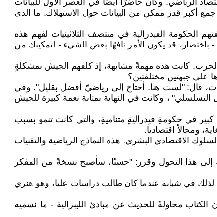
تصاد الرياضي. وكان حاضرًا أيضًا في العصر الأول للبيانات
 جمع أكبر قدر ممكن من البيانات حول الاستهلاك. ما الذي
ظفتهم الحكومة الفيدرالية في منتصف الثلاثينيات لفهم هذه
 - باختصار، قد يكون الأمر تافهًا بعض الشيء - لتمكينك من
لحرب. كانت هذه مهمةً مشابهة، إذ كلفهم الجيش بمشكلةٍ
اها على جبهتين مختلفتين؟
ضيات، قال: "لست هنا. أحتاج إلى رياضيّ أفضل بقليل". وفي
يل التسلسلي" ، وكانت في النهاية بمثابة نعمة كبيرة للجيش
 كبير في حكومةٍ فيدراليةٍ متناميةٍ، والتي كانت تنمو بسبب
، ومجالاً اقتصادياً.
لسلوك الاقتصادي البشري. هذه النماذج الرياضية والتقنيات
ه إلى هذا التحول وقرر: "حسنًا، سأصبح نسخةً من المفكر
ذجٌ لذلك في شبابه عندما كان طالب دراسات عليا، وهو هنري
ن الكتاب محاولةً للحديث عن مبادئ الليبرالية - ما نسميه