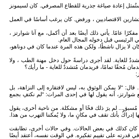
 ستُمثل إعادة صياغة جذرية للقطاع المصرفي. كان لسيمونز
شارين الاقتصاديين ، ورفض. كان يرغب أساسًا في العمل
فكرًا عامًا. يأتي ذلك أيضًا بعد أن أكمل، مع آنا شوارتز ،
لمي الرئيسي قبل دخوله المجال العام.
 كان لا يزال ناشطًا، ولكن هذه المرة عندما كان في دوناهو،
 - يقول فيها ميتشل باختصار: "فريدمان مُتشددٌ للغاية. لقد أجرى دراسةً حول دخل مهنة الطب ، ولا
 مُحقًا تمامًا، فريدمان مُتشددٌ للغاية - ما رأيك؟
:
ال: "لا يمكن الوثوق به، ليس لافتقاره إلى النزاهة، بل
ع شوارتز، أنه يقول لها في إحدى المرات: "لم نكتفِ بجمع
ودٍ مُسبق... لم يرَ ذلك فخًا أو مشكلة. من ناحية أخرى، يقول
راكٌ بأنك تقف في مكانٍ ما، ولا يُمكننا التهرب من هذا.
 أنه كان كذلك في بعض الحالات. وفي حالات أخرى، تطابقت
 في قدرته على تقييم تفكيره. في الوقت نفسه، أعتقد أيضًا