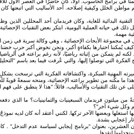
منًا في برامج الحاسوب. أولًا، كان حاضرًا في العصر الأول للاق
 مواطن الخلل وكيفية إصلاحه. أحد الأساليب التي اتبعتها كان
التقنية البدائية للغاية، وكان فريدمان أحد المحللين الذين و
 ذلك في حياته العملية اليومية، ابتكر بعض التقنيات الإحصائية
ية مهمة.
مل في مجموعة الأبحاث الإحصائية ، وهي وكالة سرية في زمن ا
 كيف يُمكننا اختبارها بكفاءةٍ أكبر، ونحن نخوض أكبر حربٍ خضن
 لكنه لم يتمكن من إثباته رياضيًا، لأنه رغم براعته في الريا
ج الفكرة التي توصلوا إليها، والتي عُرفت فيما بعد باسم "التحل
 مسيرته المهنية المبكرة، واكتشافاته الفكرية التي ترسخت بشكلٍ
ذا ما مكّنه من تطوير براعته الإحصائية، ومنحه سمعةً قويةً للغاية
 عن تلك التقنيات والأساليب، قائلاً: "هذا لا ينطبق على فهم ا
ً من ميلتون فريدمان السبعينيات والثمانينيات؟ ما الذي دفع
عالم وكل شيء آخر"؟
ها استغلها وبعضها الآخر تركها. لكنني أعتقد أنه كان لديه نمو
ثار إعجابي بشدة.
قرن العشرين، بعنوان "برنامج إيجابي لسياسة عدم التدخل" . كا
ستخدامها لنقدها.