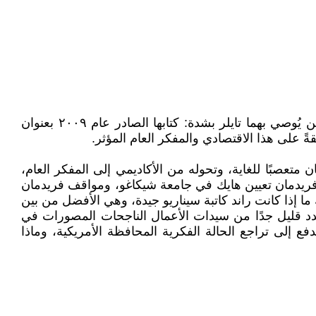
جينيفر بيرنز أستاذة تاريخ في جامعة ستانفورد، تعمل على تقاطع التاريخ الفكري والسياسي والثقافي. ألّفت سيرتين ذاتيتين يُوصي بهما تايلر بشدة: كتابها الصادر عام ٢٠٠٩ بعنوان
قةً على هذا الاقتصادي والمفكر العام المؤثر.
ن متعصبًا للغاية، وتحوله من الأكاديمي إلى المفكر العام،
ريدمان تعيين هايك في جامعة شيكاغو، ومواقف فريدمان
ما إذا كانت راند كاتبة سيناريو جيدة، وهي الأفضل من بين
دد قليل جدًا من سيدات الأعمال الناجحات المصورات في
فع إلى تراجع الحالة الفكرية المحافظة الأمريكية، وماذا