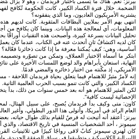
بيرنز: نعم. هناك ما يُسمى باختبار فريدمان ، وهو لا يزال مُض
الضخمة. خلال فترة الكساد الكبير، كانت الحكومة تُكافح لفهم
يشتريه الأمريكيون العاديون، وما الذي ينفقونه؟
انتهى بهم الأمر بملايين البطاقات المثقوبة. كانت لديهم هذه 
المعلومات، أي لمعالجة هذه البيانات. وبينما كان يكافح من أجل
تحليل البيانات بسرعة كبيرة، وأصبحت هذه التقنيات أوراقًا بحث
كان لديه اكتشافٌ ثانٍ أتحدث عنه في الكتاب، عندما كان يع
أساسية، وهي: كيف يُمكننا معرفة ما إذا كانت ذخائرنا فعّالة؟
ابتكر ما أسماه الاختبار العملاق، وتمكن من تصوّره وتصميمه.
النهاية، استعان بأبراهام والد لوضع اللمسات الأخيرة على نتائ
الأمريكي، إذ مكّنته من اختبار ذخائره والمضي قدمًا.
إنه لأمرٌ مثيرٌ للاهتمام فيما يتعلق بحياة فريدمان اللاحقة -
الكساد الكبير، والتي كانت تنمو بسبب الحرب العالمية الثانية. ه
لكن المثير للاهتمام هو أنه بعد خمس سنوات من ذلك، بدأ يتخلى
الإحصائية ليست كافية".
كاون: متى وكيف بدأ فريدمان يُصبح، على سبيل المثال، لمحة
العام الرائد في أمريكا، وأتولى هذا الدور البطولي، وأُغير ال
بيرنز: أعتقد أنه أتيحت له فرصٌ للقيام بذلك طوال حياته، بعض
سيمونز ، أحد الشخصيات المنسية في تاريخ الاقتصاد، والذي أ
كان لهنري سيمونز كتابٌ لاقى رواجًا كبيرًا في ثلاثينيات ال
الليبرالية الكلاسيكية - وتطبيقها في سياق الصفقة الجديدة، وا