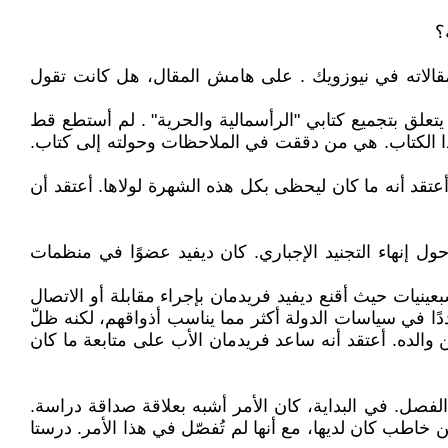
؟
 مقالاته في نيوزويك . على هامش المقال، هل كانت تقول
ًا يتعلق بتجميع كتابي "الرأسمالية والحرية" . لم أستطع قط
ذا الكتاب. هي من دققت في الملاحظات وحولته إلى كتاب.
أعتقد أنه ما كان ليحظى بكل هذه الشهرة لولاها. أعتقد أن
ول إنهاء التجنيد الإجباري. كان ديفيد عضوًا في منظمات
عينيات حيث أقنع ديفيد فريدمان بإجراء مقابلة أو الاتصال
شددًا في سياسات الدولة أكثر مما يناسب أذواقهم، لكنه ظلّ
من والده. أعتقد أنه ساعد فريدمان الأب على متابعة ما كان
لفصل. في البداية، كان الأمر أشبه بعلاقة صداقة دراسة.
ي صفٍّ يضم حوالي 30 اقتصاديًا. أنا متأكدة من أن أكثر من خاطب كان لديها، مع أنها لم تُفصّل في هذا الأمر. درستا