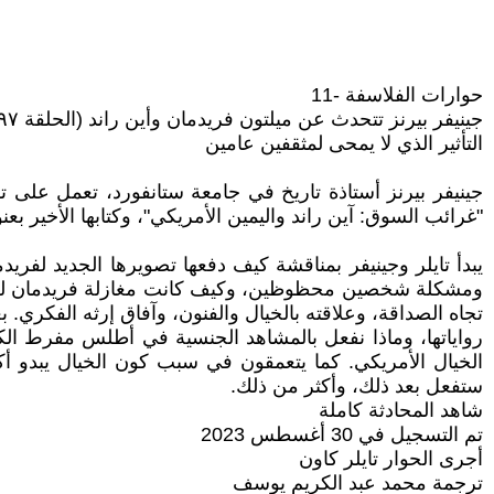
حوارات الفلاسفة -11
جينيفر بيرنز تتحدث عن ميلتون فريدمان وأين راند (الحلقة ١٩٧)
التأثير الذي لا يمحى لمثقفين عامين
"غرائب السوق: آين راند واليمين الأمريكي"، وكتابها الأخير بعنو
يبدأ تايلر وجينيفر بمناقشة كيف دفعها تصويرها الجديد لفريدما
ومشكلة شخصين محظوظين، وكيف كانت مغازلة فريدمان لروز 
تجاه الصداقة، وعلاقته بالخيال والفنون، وآفاق إرثه الفكري. 
رواياتها، وماذا نفعل بالمشاهد الجنسية في أطلس مفرط الك
الخيال الأمريكي. كما يتعمقون في سبب كون الخيال يبدو أكثر 
ستفعل بعد ذلك، وأكثر من ذلك.
شاهد المحادثة كاملة
تم التسجيل في 30 أغسطس 2023
أجرى الحوار تايلر كاون
ترجمة محمد عبد الكريم يوسف