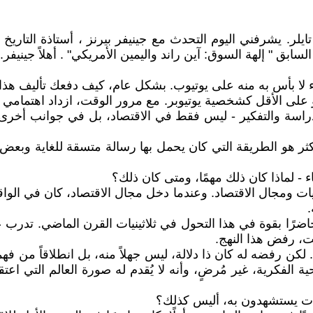
تايلر. يشرفني اليوم التحدث مع جينيفر بيرنز ، أستاذة التاريخ
لسابق " إلهة السوق: آين راند واليمين الأمريكي" . أهلاً جينيفر.
ء لا بأس به منه على يوتيوب. بشكل عام، كيف دفعك تأليف هذا 
و على الأقل كشخصية يوتيوبر. مع مرور الوقت، ازداد اهتمامي
 والتفكير - ليس فقط في الاقتصاد، بل في جوانب أخرى من ال
ثر هو الطريقة التي كان يحمل بها رسالة متسقة للغاية وبعض ا
 - لماذا كان ذلك مهمًا، ومتى كان ذلك؟
اضيات ومجال الاقتصاد. وعندما دخل مجال الاقتصاد، كان في الو
.
رًا بقوة في هذا التحول في ثلاثينيات القرن الماضي. تدرب ع
ت، رفض هذا النهج.
. لكن رفضه له كان ذا دلالة، ليس جهلاً منه، بل انطلاقاً من ف
 الفكرية، غير مُرضٍ، وأنه لا يُقدم له صورة العالم التي اعتق
ضيات يستشهدون به، أليس كذلك؟