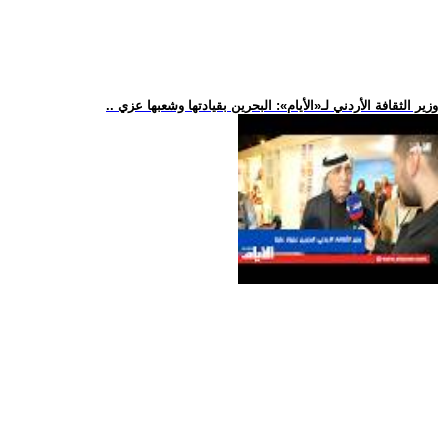
.. وزير الثقافة الأردني لـ«الأيام»: البحرين بقيادتها وشعبها عزي