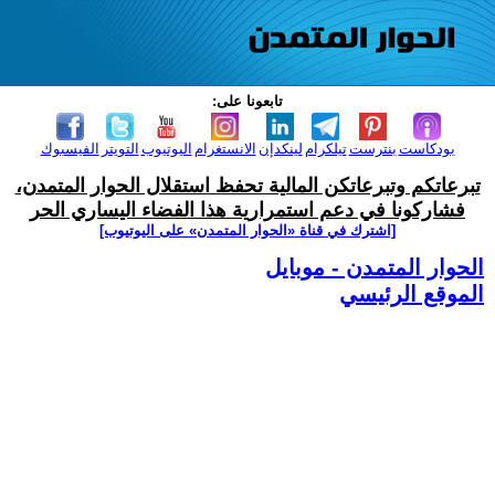
تابعونا على:
بودكاست
بنترست
تيلكرام
لينكدإن
الانستغرام
اليوتيوب
التويتر
الفيسبوك
تبرعاتكم وتبرعاتكن المالية تحفظ استقلال الحوار المتمدن،
فشاركونا في دعم استمرارية هذا الفضاء اليساري الحر
[اشترك في قناة ‫«الحوار المتمدن» على اليوتيوب]
الحوار المتمدن - موبايل
الموقع الرئيسي