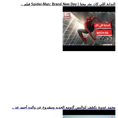
.. فيلم Spider-Man: Brand New Day | البداية اللي كان بيتر محتا
.. محمد عدوية يكشف كواليس ألبومه الجديد ومشروع عن والده أحمد عد