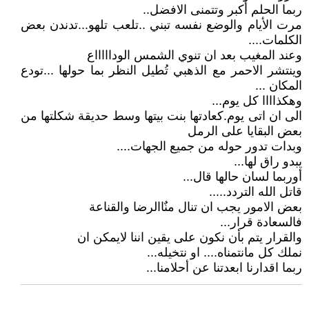
ربما الحلم أكبر وتتمنى الافضل..
مرت الأيام والوضع نفسه تبني ..تلعب تلهو...تدندن بعض
الكلمات....
وعند المغيب بعد ان تنوي الشمس الوداااااع
وينتشر الاحمر مع الذهبي تُطيل النظر بما حولها ...تودع
المكان ...
وهكذاااا كل يوم...
الى ان اتى يوم.كعادتها بنت بيتها وسط حديقة شكلتها من
بعض البقايا على الرمل
وبدات تدور حوله من جميع الجهات....
يبدو راق لها...
أوربما لسان حالها قال...
قاتل الله التردد.....
بعض الامور يجب ان تنال منٌاالرضا والقناعة
فالسعادة قرار...
والقرار يتم بأن نكون على يقين اننا لايمكن ان
نملك كل مانتمناه.... او نتخيله...
ربما اقدارنا ابعدتنا عن أحلامنا...